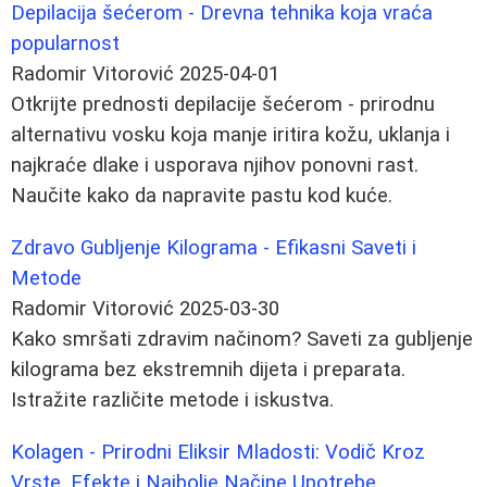
Depilacija šećerom - Drevna tehnika koja vraća
popularnost
Radomir Vitorović
2025-04-01
Otkrijte prednosti depilacije šećerom - prirodnu
alternativu vosku koja manje iritira kožu, uklanja i
najkraće dlake i usporava njihov ponovni rast.
Naučite kako da napravite pastu kod kuće.
Zdravo Gubljenje Kilograma - Efikasni Saveti i
Metode
Radomir Vitorović
2025-03-30
Kako smršati zdravim načinom? Saveti za gubljenje
kilograma bez ekstremnih dijeta i preparata.
Istražite različite metode i iskustva.
Kolagen - Prirodni Eliksir Mladosti: Vodič Kroz
Vrste, Efekte i Najbolje Načine Upotrebe