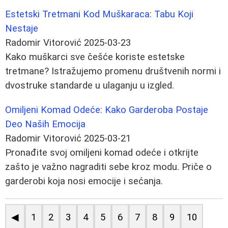
Estetski Tretmani Kod Muškaraca: Tabu Koji
Nestaje
Radomir Vitorović
2025-03-23
Kako muškarci sve češće koriste estetske
tretmane? Istražujemo promenu društvenih normi i
dvostruke standarde u ulaganju u izgled.
Omiljeni Komad Odeće: Kako Garderoba Postaje
Deo Naših Emocija
Radomir Vitorović
2025-03-21
Pronađite svoj omiljeni komad odeće i otkrijte
zašto je važno nagraditi sebe kroz modu. Priče o
garderobi koja nosi emocije i sećanja.
◀
1
2
3
4
5
6
7
8
9
10