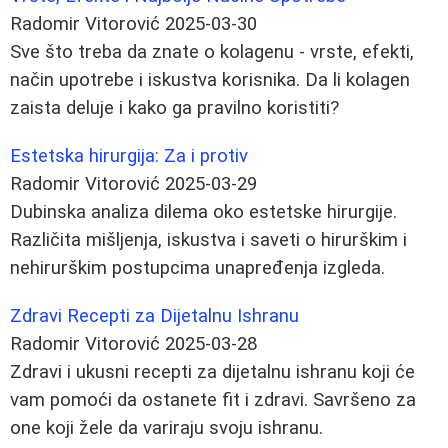
Radomir Vitorović
2025-03-30
Sve što treba da znate o kolagenu - vrste, efekti,
način upotrebe i iskustva korisnika. Da li kolagen
zaista deluje i kako ga pravilno koristiti?
Estetska hirurgija: Za i protiv
Radomir Vitorović
2025-03-29
Dubinska analiza dilema oko estetske hirurgije.
Različita mišljenja, iskustva i saveti o hirurškim i
nehirurškim postupcima unapređenja izgleda.
Zdravi Recepti za Dijetalnu Ishranu
Radomir Vitorović
2025-03-28
Zdravi i ukusni recepti za dijetalnu ishranu koji će
vam pomoći da ostanete fit i zdravi. Savršeno za
one koji žele da variraju svoju ishranu.