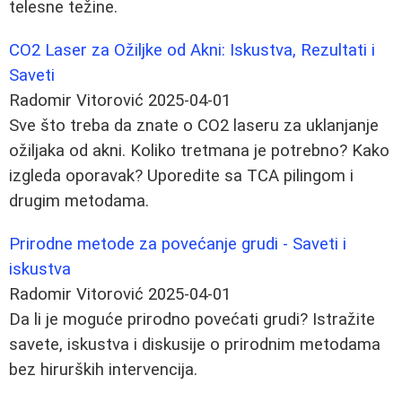
telesne težine.
CO2 Laser za Ožiljke od Akni: Iskustva, Rezultati i
Saveti
Radomir Vitorović
2025-04-01
Sve što treba da znate o CO2 laseru za uklanjanje
ožiljaka od akni. Koliko tretmana je potrebno? Kako
izgleda oporavak? Uporedite sa TCA pilingom i
drugim metodama.
Prirodne metode za povećanje grudi - Saveti i
iskustva
Radomir Vitorović
2025-04-01
Da li je moguće prirodno povećati grudi? Istražite
savete, iskustva i diskusije o prirodnim metodama
bez hirurških intervencija.