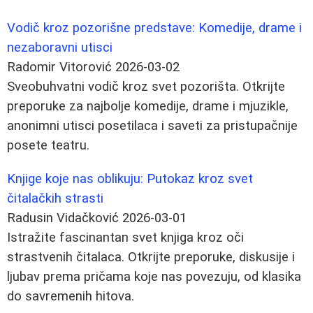
Vodič kroz pozorišne predstave: Komedije, drame i
nezaboravni utisci
Radomir Vitorović
2026-03-02
Sveobuhvatni vodič kroz svet pozorišta. Otkrijte
preporuke za najbolje komedije, drame i mjuzikle,
anonimni utisci posetilaca i saveti za pristupačnije
posete teatru.
Knjige koje nas oblikuju: Putokaz kroz svet
čitalačkih strasti
Radusin Vidačković
2026-03-01
Istražite fascinantan svet knjiga kroz oči
strastvenih čitalaca. Otkrijte preporuke, diskusije i
ljubav prema pričama koje nas povezuju, od klasika
do savremenih hitova.