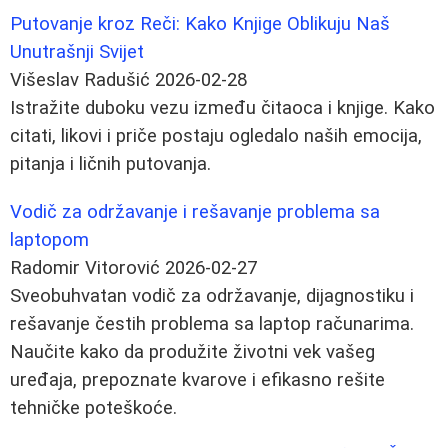
Putovanje kroz Reči: Kako Knjige Oblikuju Naš
Unutrašnji Svijet
Višeslav Radušić
2026-02-28
Istražite duboku vezu između čitaoca i knjige. Kako
citati, likovi i priče postaju ogledalo naših emocija,
pitanja i ličnih putovanja.
Vodič za održavanje i rešavanje problema sa
laptopom
Radomir Vitorović
2026-02-27
Sveobuhvatan vodič za održavanje, dijagnostiku i
rešavanje čestih problema sa laptop računarima.
Naučite kako da produžite životni vek vašeg
uređaja, prepoznate kvarove i efikasno rešite
tehničke poteškoće.