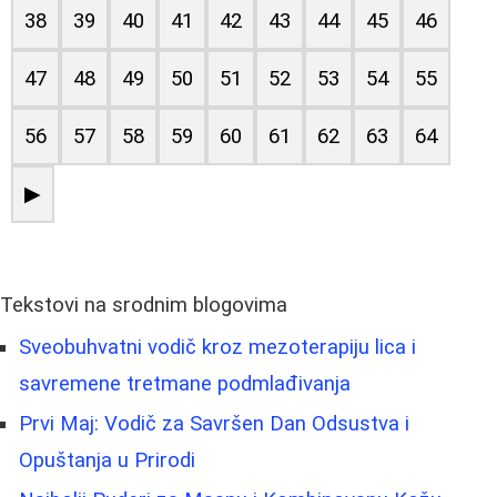
38
39
40
41
42
43
44
45
46
47
48
49
50
51
52
53
54
55
56
57
58
59
60
61
62
63
64
▶
Tekstovi na srodnim blogovima
Sveobuhvatni vodič kroz mezoterapiju lica i
savremene tretmane podmlađivanja
Prvi Maj: Vodič za Savršen Dan Odsustva i
Opuštanja u Prirodi