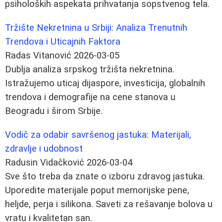
psiholoških aspekata prihvatanja sopstvenog tela.
Tržište Nekretnina u Srbiji: Analiza Trenutnih
Trendova i Uticajnih Faktora
Radas Vitanović
2026-03-05
Dublja analiza srpskog tržišta nekretnina.
Istražujemo uticaj dijaspore, investicija, globalnih
trendova i demografije na cene stanova u
Beogradu i širom Srbije.
Vodič za odabir savršenog jastuka: Materijali,
zdravlje i udobnost
Radusin Vidačković
2026-03-04
Sve što treba da znate o izboru zdravog jastuka.
Uporedite materijale poput memorijske pene,
heljde, perja i silikona. Saveti za rešavanje bolova u
vratu i kvalitetan san.