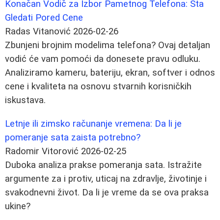
Konačan Vodič za Izbor Pametnog Telefona: Šta
Gledati Pored Cene
Radas Vitanović
2026-02-26
Zbunjeni brojnim modelima telefona? Ovaj detaljan
vodić će vam pomoći da donesete pravu odluku.
Analiziramo kameru, bateriju, ekran, softver i odnos
cene i kvaliteta na osnovu stvarnih korisničkih
iskustava.
Letnje ili zimsko računanje vremena: Da li je
pomeranje sata zaista potrebno?
Radomir Vitorović
2026-02-25
Duboka analiza prakse pomeranja sata. Istražite
argumente za i protiv, uticaj na zdravlje, životinje i
svakodnevni život. Da li je vreme da se ova praksa
ukine?