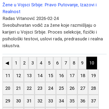
Žene u Vojsci Srbije: Pravo Putovanje, Izazovi i
Realnost
Radas Vitanović
2026-02-24
Sveobuhvatan vodič za žene koje razmišljaju o
karijeri u Vojsci Srbije. Proces selekcije, fizički i
psihološki testovi, uslovi rada, predrasude i realna
iskustva.
◀
1
2
3
4
5
6
7
8
9
10
11
12
13
14
15
16
17
18
19
20
21
22
23
24
25
26
27
28
29
30
31
32
33
34
35
36
37