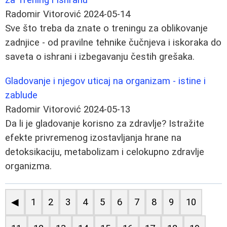
Radomir Vitorović
2024-05-14
Sve što treba da znate o treningu za oblikovanje
zadnjice - od pravilne tehnike čučnjeva i iskoraka do
saveta o ishrani i izbegavanju čestih grešaka.
Gladovanje i njegov uticaj na organizam - istine i
zablude
Radomir Vitorović
2024-05-13
Da li je gladovanje korisno za zdravlje? Istražite
efekte privremenog izostavljanja hrane na
detoksikaciju, metabolizam i celokupno zdravlje
organizma.
◀
1
2
3
4
5
6
7
8
9
10