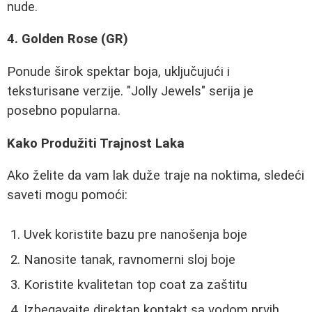
nude.
4. Golden Rose (GR)
Ponude širok spektar boja, uključujući i
teksturisane verzije. "Jolly Jewels" serija je
posebno popularna.
Kako Produžiti Trajnost Laka
Ako želite da vam lak duže traje na noktima, sledeći
saveti mogu pomoći:
Uvek koristite bazu pre nanošenja boje
Nanosite tanak, ravnomerni sloj boje
Koristite kvalitetan top coat za zaštitu
Izbegavajte direktan kontakt sa vodom prvih