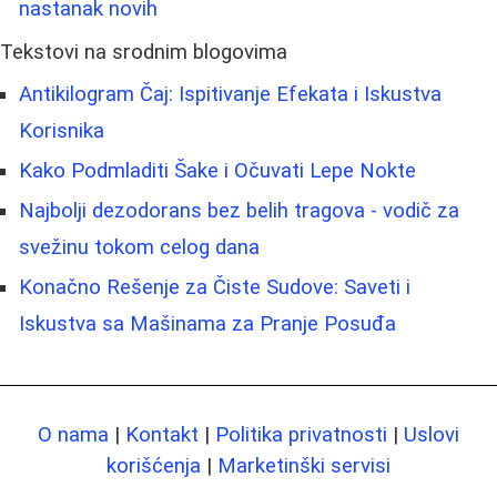
nastanak novih
Tekstovi na srodnim blogovima
Antikilogram Čaj: Ispitivanje Efekata i Iskustva
Korisnika
Kako Podmladiti Šake i Očuvati Lepe Nokte
Najbolji dezodorans bez belih tragova - vodič za
svežinu tokom celog dana
Konačno Rešenje za Čiste Sudove: Saveti i
Iskustva sa Mašinama za Pranje Posuđa
O nama
|
Kontakt
|
Politika privatnosti
|
Uslovi
korišćenja
|
Marketinški servisi