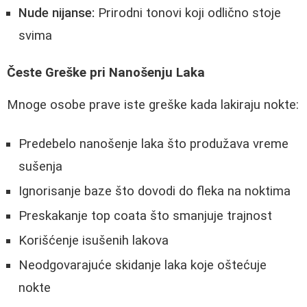
Nude nijanse:
Prirodni tonovi koji odlično stoje
svima
Česte Greške pri Nanošenju Laka
Mnoge osobe prave iste greške kada lakiraju nokte:
Predebelo nanošenje laka što produžava vreme
sušenja
Ignorisanje baze što dovodi do fleka na noktima
Preskakanje top coata što smanjuje trajnost
Korišćenje isušenih lakova
Neodgovarajuće skidanje laka koje oštećuje
nokte