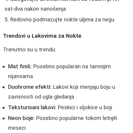
sat-dva nakon nanošenja
Redovno podmazujte nokte uljima za negu
Trendovi u Lakovima za Nokte
Trenutno su u trendu:
Mat finiš:
Posebno popularan na tamnijim
nijansama
Duohrome efekti:
Lakovi koji menjaju boju u
zavisnosti od ugla gledanja
Teksturisani lakovi:
Peskici i sljokice u boji
Neon boje:
Posebno popularne tokom letnjih
meseci