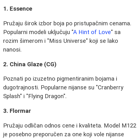
1. Essence
Pružaju širok izbor boja po pristupačnim cenama.
Popularni modeli uključuju "
A Hint of Love
" sa
rozim šimerom i "Miss Universe" koji se lako
nanosi.
2. China Glaze (CG)
Poznati po izuzetno pigmentiranim bojama i
dugotrajnosti. Popularne nijanse su "Cranberry
Splash" i "Flying Dragon".
3. Flormar
Pružaju odličan odnos cene i kvaliteta. Model M122
je posebno preporučen za one koji vole nijanse