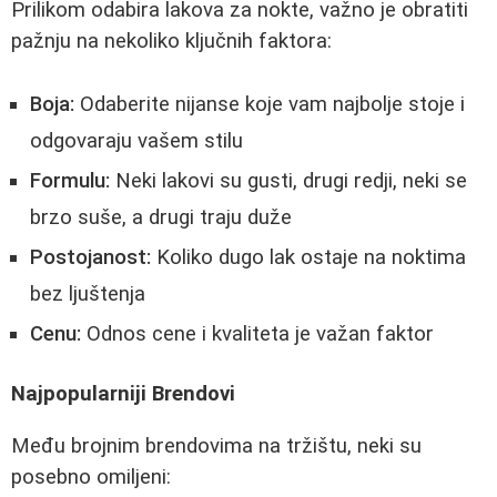
Prilikom odabira lakova za nokte, važno je obratiti
pažnju na nekoliko ključnih faktora:
Boja:
Odaberite nijanse koje vam najbolje stoje i
odgovaraju vašem stilu
Formulu:
Neki lakovi su gusti, drugi redji, neki se
brzo suše, a drugi traju duže
Postojanost:
Koliko dugo lak ostaje na noktima
bez ljuštenja
Cenu:
Odnos cene i kvaliteta je važan faktor
Najpopularniji Brendovi
Među brojnim brendovima na tržištu, neki su
posebno omiljeni: