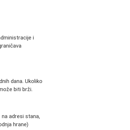
dministracije i
graničava
dnih dana. Ukoliko
ože biti brži.
 na adresi stana,
odnja hrane)