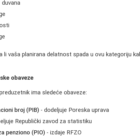
i duvana
ge
osti
ge
a li vaša planirana delatnost spada u ovu kategoriju kak
nske obaveze
 preduzetnik ima sledeće obaveze:
cioni broj (PIB)
- dodeljuje Poreska uprava
eljuje Republički zavod za statistiku
za penziono (PIO)
- izdaje RFZO