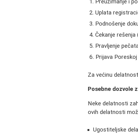
Preuzimanje i p
Uplata registrac
Podnošenje dokum
Čekanje rešenja 
Pravljenje pečat
Prijava Poreskoj
Za većinu delatnost
Posebne dozvole z
Neke delatnosti za
ovih delatnosti mož
Ugostiteljske del