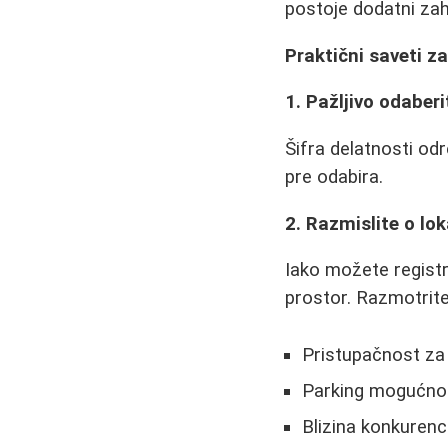
postoje dodatni zah
Praktični saveti z
1. Pažljivo odaber
Šifra delatnosti od
pre odabira.
2. Razmislite o lok
Iako možete registr
prostor. Razmotrite
Pristupačnost za 
Parking mogućno
Blizina konkurenc