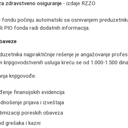
 za zdravstveno osiguranje
- izdaje RZZO
fondu počinju automatski sa osnivanjem preduzetnik
jali PIO fonda radi dodatnih informacija.
obaveze
duzetnika najpraktičnije rešenje je angažovanje profe
i knjigovodstvenih usluga kreću se od 1.000-1.500 di
nja knjigovođe:
enje finansijskih evidencija
nošenje prijava i izveštaja
imizaciji poreskih obaveza
od grešaka i kazni