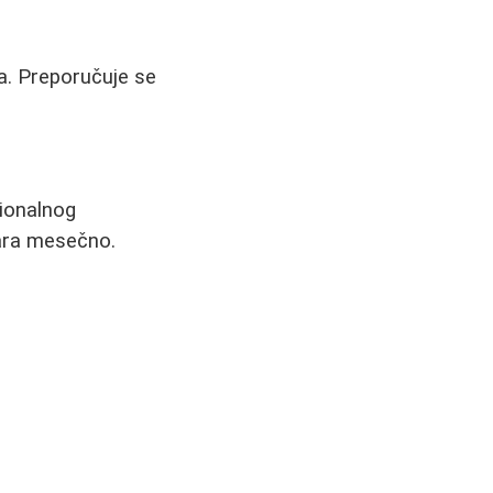
a. Preporučuje se
sionalnog
nara mesečno.