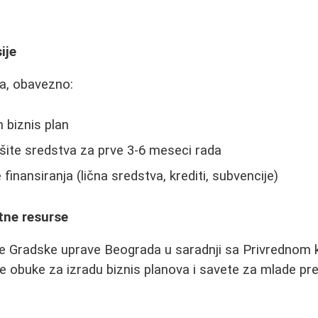
ije
la, obavezno:
 biznis plan
šite sredstva za prve 3-6 meseci rada
finansiranja (lična sredstva, krediti, subvencije)
atne resurse
de Gradske uprave Beograda u saradnji sa Privredno
e obuke za izradu biznis planova i savete za mlade pr