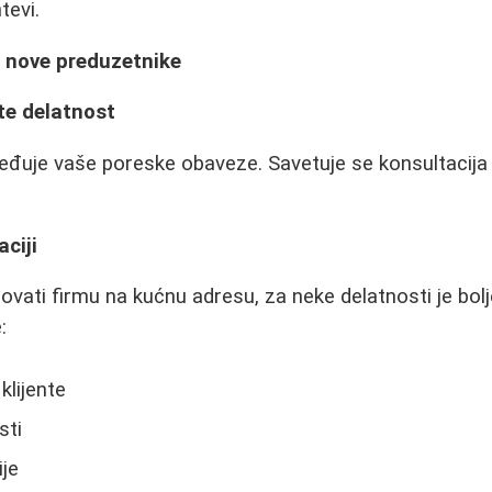
tevi.
a nove preduzetnike
ite delatnost
ređuje vaše poreske obaveze. Savetuje se konsultacij
aciji
ovati firmu na kućnu adresu, za neke delatnosti je bolj
:
klijente
sti
ije