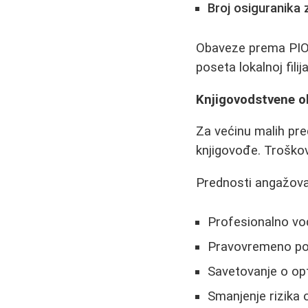
Broj osiguranika
Obaveze prema PIO 
poseta lokalnoj fili
Knjigovodstvene 
Za većinu malih pre
knjigovođe. Troškov
Prednosti angažova
Profesionalno vođ
Pravovremeno pod
Savetovanje o opt
Smanjenje rizika 