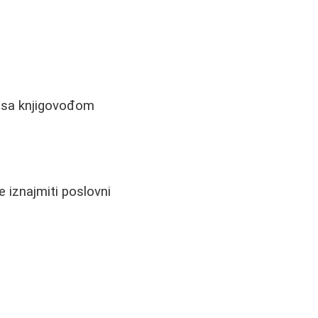
a sa knjigovođom
e iznajmiti poslovni