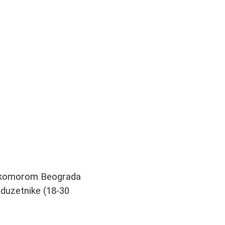
m komorom Beograda
eduzetnike (18-30