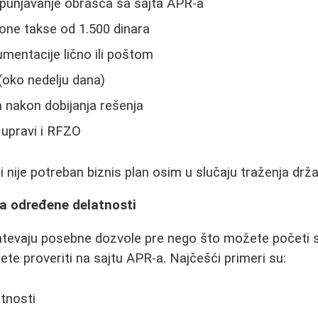
opunjavanje obrasca sa sajta APR-a
ione takse od 1.500 dinara
entacije lično ili poštom
(oko nedelju dana)
a nakon dobijanja rešenja
 upravi i RFZO
i nije potreban biznis plan osim u slučaju traženja drža
a određene delatnosti
htevaju posebne dozvole pre nego što možete početi 
ete proveriti na sajtu APR-a. Najčešći primeri su:
atnosti