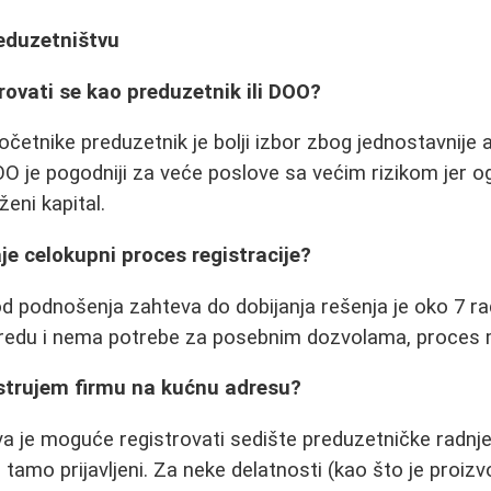
reduzetništvu
strovati se kao preduzetnik ili DOO?
četnike preduzetnik je bolji izbor zbog jednostavnije a
O je pogodniji za veće poslove sa većim rizikom jer o
eni kapital.
je celokupni proces registracije?
 podnošenja zahteva do dobijanja rešenja je oko 7 ra
 redu i nema potrebe za posebnim dozvolama, proces m
istrujem firmu na kućnu adresu?
eva je moguće registrovati sedište preduzetničke radnje
tamo prijavljeni. Za neke delatnosti (kao što je proizv