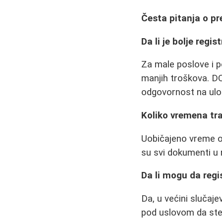
Česta pitanja o p
Da li je bolje regi
Za male poslove i po
manjih troškova. DO
odgovornost na ulož
Koliko vremena tra
Uobičajeno vreme od
su svi dokumenti u
Da li mogu da reg
Da, u većini slučaj
pod uslovom da ste 