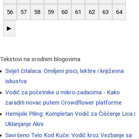
56
57
58
59
60
61
62
63
64
▶
Tekstovi na srodnim blogovima
Svijet čitalaca: Omiljeni pisci, lektire i književna
iskustva
Vodič za početnike u mikro-zadacima - Kako
zaraditi novac putem Crowdflower platforme
Hemijski Piling: Kompletan Vodič za Čišćenje Lica i
Uklanjanje Akni
Savršeno Telo Kod Kuće: Vodič kroz Vezbanje sa