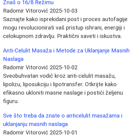
Znaš o 16/8 Režimu
Radomir Vitorović
2025-10-03
Saznajte kako isprekidani post i proces autofagije
mogu revolucionirati vaš pristup ishrani, energiji i
celokupnom zdravlju. Praktični saveti i iskustva.
Anti-Celulit Masaža i Metode za Uklanjanje Masnih
Naslaga
Radomir Vitorović
2025-10-02
Sveobuhvatan vodič kroz anti-celulit masažu,
lipolizu, liposukciju i lipotransfer. Otkrijte kako
efikasno ukloniti masne naslage i postići željenu
figuru.
Sve što treba da znate o anticelulit masažama i
uklanjanju masnih naslaga
Radomir Vitorović
2025-10-01