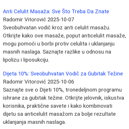
Anti Celulit Masaža: Sve Što Treba Da Znate
Radomir Vitorović
2025-10-07
Sveobuhvatan vodič kroz anti celulit masažu.
Otkrijte kako ove masaže, poput anticelulit masaže,
mogu pomoći u borbi protiv celulita i uklanjanju
masnih naslaga. Saznajte razlike u odnosu na
lipolizu i liposukciju.
Dijeta 10%: Sveobuhvatan Vodič za Gubitak Težine
Radomir Vitorović
2025-10-06
Saznajte sve o Dijeti 10%, tronedeljnom programu
ishrane za gubitak težine. Otkrijte jelovnik, iskustva
korisnika, praktične savete i kako kombinovati
dijetu sa anticelulit masažom za bolje rezultate
uklanjanja masnih naslaga.