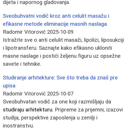
dijeta i napornog gladovanja.
Sveobuhvatni vodič kroz anti celulit masažu i
efikasne metode eliminacije masnih naslaga
Radomir Vitorović
2025-10-09
Istražite sve o anti celulit masaži, lipolizi, liposukciji
i lipotransferu. Saznajte kako efikasno ukloniti
masne naslage i postići željenu figuru uz opsežne
savete i tehnike.
Studiranje arhitekture: Sve što treba da znaš pre
upisa
Radomir Vitorović
2025-10-07
Sveobuhvatan vodič za one koji razmišljaju da
studiraju arhitekturu
. Pripreme za prijemni, izazovi
studija, perspektive zaposlenja u zemlji i
inostranstvu.