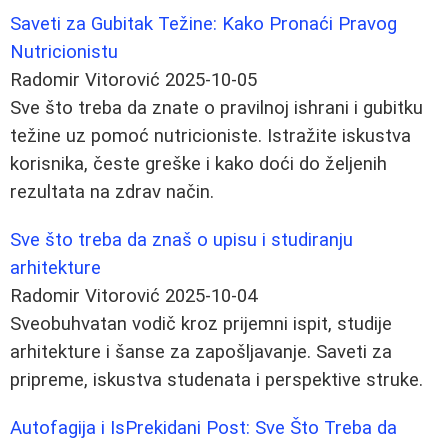
Saveti za Gubitak Težine: Kako Pronaći Pravog
Nutricionistu
Radomir Vitorović
2025-10-05
Sve što treba da znate o pravilnoj ishrani i gubitku
težine uz pomoć nutricioniste. Istražite iskustva
korisnika, česte greške i kako doći do željenih
rezultata na zdrav način.
Sve što treba da znaš o upisu i studiranju
arhitekture
Radomir Vitorović
2025-10-04
Sveobuhvatan vodič kroz prijemni ispit, studije
arhitekture i šanse za zapošljavanje. Saveti za
pripreme, iskustva studenata i perspektive struke.
Autofagija i IsPrekidani Post: Sve Što Treba da