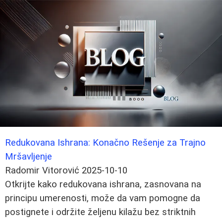
Redukovana Ishrana: Konačno Rešenje za Trajno
Mršavljenje
Radomir Vitorović
2025-10-10
Otkrijte kako redukovana ishrana, zasnovana na
principu umerenosti, može da vam pomogne da
postignete i održite željenu kilažu bez striktnih