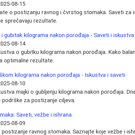
2025-08-15
ate o postizanju ravnog i čvrstog stomaka. Saveti za i
e sprečavaju rezultate.
 i gubitak kilograma nakon porođaja - Saveti i iskustva
2025-08-14
iskustva o gubitku kilograma nakon porođaja. Kako balan
za optimalne rezultate.
iškom kilograma nakon porođaja - Iskustva i saveti
2025-08-10
iskustva majki o gubljenju kilograma nakon porođaja. Dn
e podrške za postizanje ciljeva.
aka: Saveti, vežbe i ishrana
2025-08-09
postizanje ravnog stomaka. Saznajte koje vežbe i ishr