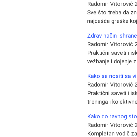
Radomir Vitorović
Sve što treba da zn
najčešće greške koj
Zdrav način ishrane
Radomir Vitorović
Praktični saveti i 
vežbanje i dojenje 
Kako se nositi sa v
Radomir Vitorović
Praktični saveti i 
treninga i kolektivn
Kako do ravnog stom
Radomir Vitorović
Kompletan vodič za 