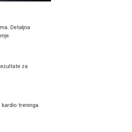
zma. Detaljna
enje.
rezultate za
 kardio treninga.