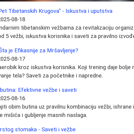
et Tibetanskih Krugova" - Iskustva i uputstva
2025-08-18
ndarnim tibetanskim vežbama za revitalizaciju organi
 5 vežbi, iskustva korisnika i saveti za pravilno izvođ
ta je Efikasnije za Mršavljenje?
2025-08-17
robik kroz iskustva korisnika. Koji trening daje bolje 
vanje tela? Saveti za početnike i napredne.
butina: Efektivne vežbe i saveti
2025-08-16
ti obim butina uz pravilnu kombinaciju vežbi, ishrane i
e mišića i gubljenje masnih naslaga.
rstog stomaka - Saveti i vežbe