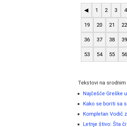
◀
1
2
3
19
20
21
2
36
37
38
3
53
54
55
5
Tekstovi na srodnim
Najčešće Greške u
Kako se boriti sa s
Kompletan Vodič z
Letnje štivo: Šta č