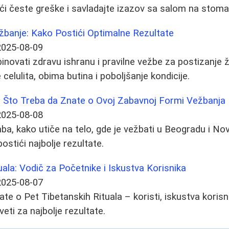
eći česte greške i savladajte izazov sa salom na stoma
žbanje: Kako Postići Optimalne Rezultate
2025-08-09
novati zdravu ishranu i pravilne vežbe za postizanje 
celulita, obima butina i poboljšanje kondicije.
 Što Treba da Znate o Ovoj Zabavnoj Formi Vežbanja
2025-08-08
ba, kako utiče na telo, gde je vežbati u Beogradu i N
postići najbolje rezultate.
uala: Vodič za Početnike i Iskustva Korisnika
2025-08-07
te o Pet Tibetanskih Rituala – koristi, iskustva korisni
veti za najbolje rezultate.