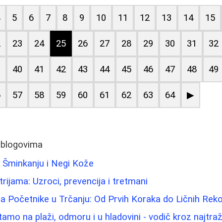
4
5
6
7
8
9
10
11
12
13
14
15
2
23
24
25
26
27
28
29
30
31
32
9
40
41
42
43
44
45
46
47
48
49
6
57
58
59
60
61
62
63
64
▶
 blogovima
 Šminkanju i Negi Kože
trijama: Uzroci, prevencija i tretmani
a Početnike u Trčanju: Od Prvih Koraka do Ličnih Rek
itamo na plaži, odmoru i u hladovini - vodič kroz najtraž