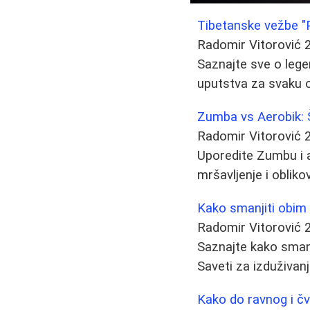
Tibetanske vežbe "P
Radomir Vitorović
Saznajte sve o lege
uputstva za svaku od
Zumba vs Aerobik: Š
Radomir Vitorović
Uporedite Zumbu i ae
mršavljenje i obliko
Kako smanjiti obim 
Radomir Vitorović
Saznajte kako smanji
Saveti za izduživanj
Kako do ravnog i čv