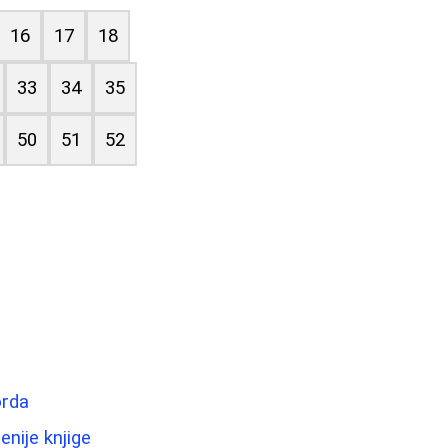
16
17
18
33
34
35
50
51
52
orda
enije knjige