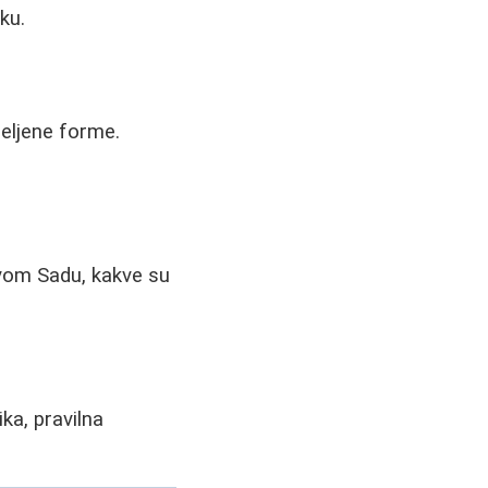
ku.
željene forme.
ovom Sadu, kakve su
ka, pravilna