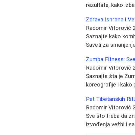
rezultate, kako izb
Zdrava Ishrana i Ve
Radomir Vitorović
Saznajte kako kombi
Saveti za smanjenje 
Zumba Fitness: Sve
Radomir Vitorović
Saznajte šta je Zum
koreografije i kako 
Pet Tibetanskih Rit
Radomir Vitorović
Sve što treba da zna
izvođenja vežbi i sa