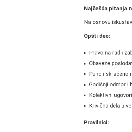
Najčešća pitanja n
Na osnovu iskustava 
Opšti deo:
Pravo na rad i za
Obaveze poslodav
Puno i skraćeno 
Godišnji odmor i 
Kolektivni ugovor
Krivična dela u v
Pravilnici: