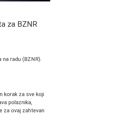
ita za BZNR
ja na radu (BZNR).
 korak za sve koji
ava polaznika,
te za ovaj zahtevan