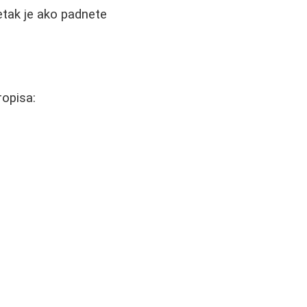
etak je ako padnete
ropisa: