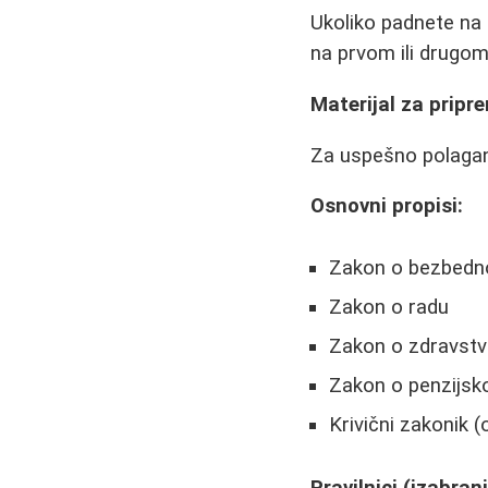
Ukoliko padnete na 
na prvom ili drugom
Materijal za pripr
Za uspešno polaganj
Osnovni propisi:
Zakon o bezbednos
Zakon o radu
Zakon o zdravstve
Zakon o penzijsk
Krivični zakonik 
Pravilnici (izabran