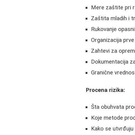
Mere zaštite pri r
Zaštita mladih i t
Rukovanje opasn
Organizacija prv
Zahtevi za oprem
Dokumentacija za
Granične vrednosti
Procena rizika:
Šta obuhvata pro
Koje metode pro
Kako se utvrđuju