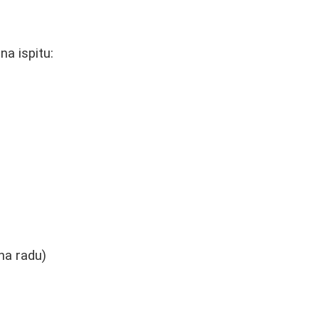
na ispitu:
na radu)