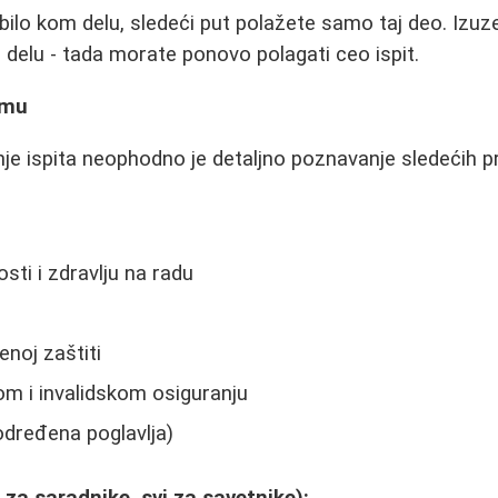
bilo kom delu, sledeći put polažete samo taj deo. Izuz
 delu - tada morate ponovo polagati ceo ispit.
emu
e ispita neophodno je detaljno poznavanje sledećih p
ti i zdravlju na radu
noj zaštiti
om i invalidskom osiguranju
(određena poglavlja)
i za saradnike, svi za savetnike):