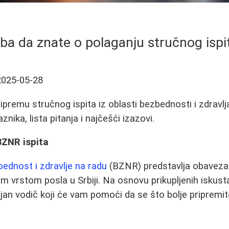
eba da znate o polaganju stručnog isp
2025-05-28
ripremu stručnog ispita iz oblasti bezbednosti i zdravl
znika, lista pitanja i najčešći izazovi.
BZNR ispita
ednost i zdravlje na radu
(BZNR) predstavlja obavezan
m vrstom posla u Srbiji. Na osnovu prikupljenih iskust
ljan vodič koji će vam pomoći da se što bolje pripremi