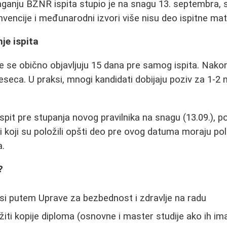
laganju BZNR ispita stupio je na snagu 13. septembra
onvencije i međunarodni izvori više nisu deo ispitne mate
je ispita
e se obično objavljuju 15 dana pre samog ispita. Nakon
eseca. U praksi, mnogi kandidati dobijaju poziv za 1-
i ispit pre stupanja novog pravilnika na snagu (13.09.),
 koji su položili opšti deo pre ovog datuma moraju pol
a.
?
si putem Uprave za bezbednost i zdravlje na radu
žiti kopije diploma (osnovne i master studije ako ih im