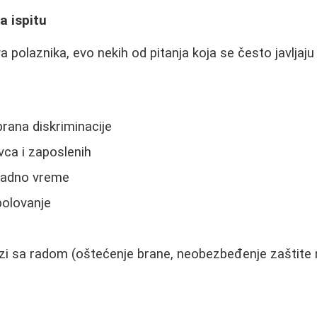
a ispitu
polaznika, evo nekih od pitanja koja se često javljaju 
brana diskriminacije
ca i zaposlenih
radno vreme
bolovanje
i
ezi sa radom (oštećenje brane, neobezbeđenje zaštite 