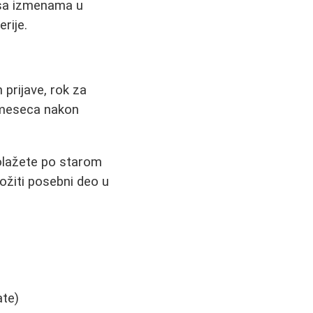
, sa izmenama u
rije.
 prijave, rok za
2 meseca nakon
 polažete po starom
ožiti posebni deo u
ate)