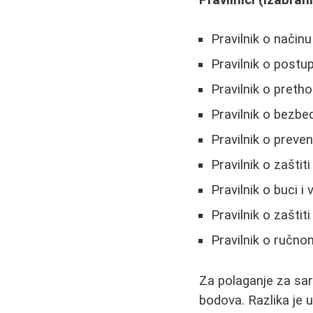
Pravilnik o način
Pravilnik o postu
Pravilnik o preth
Pravilnik o bezbe
Pravilnik o preve
Pravilnik o zaštit
Pravilnik o buci i
Pravilnik o zaštit
Pravilnik o ručno
Za polaganje za sa
bodova. Razlika je u