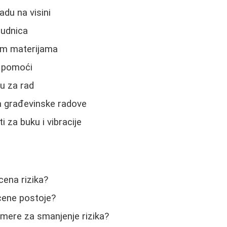
adu na visini
rudnica
im materijama
e pomoći
u za rad
 građevinske radove
 za buku i vibracije
cena rizika?
cene postoje?
 mere za smanjenje rizika?