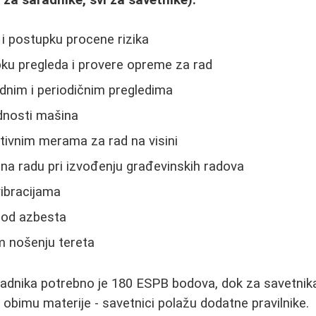
u i postupku procene rizika
pku pregleda i provere opreme za rad
odnim i periodičnim pregledima
dnosti mašina
ntivnim merama za rad na visini
i na radu pri izvođenju građevinskih radova
 vibracijama
i od azbesta
m nošenju tereta
radnika potrebno je 180 ESPB bodova, dok za savetni
 obimu materije - savetnici polažu dodatne pravilnike.