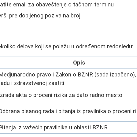
ratite email za obaveštenje o tačnom terminu
vrši pre dobijenog poziva na broj
 nekoliko delova koji se polažu u određenom redosledu:
Opis
Medjunarodno pravo i Zakon o BZNR (sada izbačeno),
radu i zdravstvenoj zaštiti
Izrada akta o proceni rizika za dato radno mesto
Odbrana pisanog rada i pitanja iz pravilnika o proceni ri
Pitanja iz važećih pravilnika u oblasti BZNR