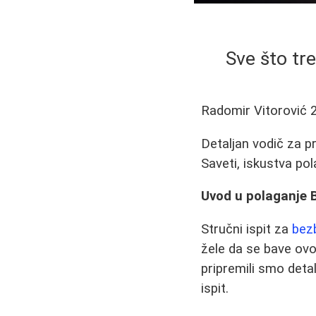
Sve što tr
Radomir Vitorović
Detaljan vodič za p
Saveti, iskustva pola
Uvod u polaganje 
Stručni ispit za
bezb
žele da se bave ovo
pripremili smo deta
ispit.