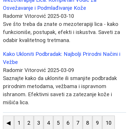
Osvežavanje i Podmlađivanje Kože
Radomir Vitorović
2025-03-10
Sve što treba da znate o mezoterapiji lica - kako
funkcioniše, postupak, efekti i iskustva. Saveti za
odabir kvalitetnog tretmana.
Kako Ukloniti Podbradak: Najbolji Prirodni Načini i
Vežbe
Radomir Vitorović
2025-03-09
Saznajte kako da uklonite ili smanjite podbradak
prirodnim metodama, vežbama i ispravnom
ishranom. Efektivni saveti za zatezanje kože i
mišića lica.
◀
1
2
3
4
5
6
7
8
9
10