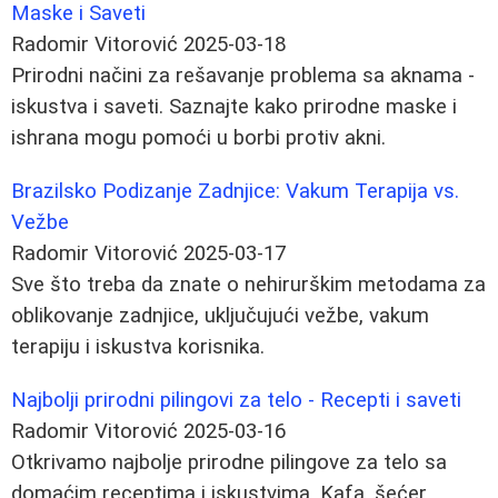
Maske i Saveti
Radomir Vitorović
2025-03-18
Prirodni načini za rešavanje problema sa aknama -
iskustva i saveti. Saznajte kako prirodne maske i
ishrana mogu pomoći u borbi protiv akni.
Brazilsko Podizanje Zadnjice: Vakum Terapija vs.
Vežbe
Radomir Vitorović
2025-03-17
Sve što treba da znate o nehirurškim metodama za
oblikovanje zadnjice, uključujući vežbe, vakum
terapiju i iskustva korisnika.
Najbolji prirodni pilingovi za telo - Recepti i saveti
Radomir Vitorović
2025-03-16
Otkrivamo najbolje prirodne pilingove za telo sa
domaćim receptima i iskustvima. Kafa, šećer,