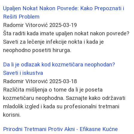
Upaljen Nokat Nakon Povrede: Kako Prepoznati i
Rešiti Problem
Radomir Vitorović
2025-03-19
Šta raditi kada imate upaljen nokat nakon povrede?
Saveti za lečenje infekcije nokta i kada je
neophodno posetiti hirurga.
Da li je odlazak kod kozmetičara neophodan?
Saveti i iskustva
Radomir Vitorović
2025-03-18
Različita mišljenja o tome da li je poseta
kozmetičaru neophodna. Saznajte kako održavati
mladolik izgled i kada su profesionalni tretmani
korisni.
Prirodni Tretmani Protiv Akni - Efikasne Kućne