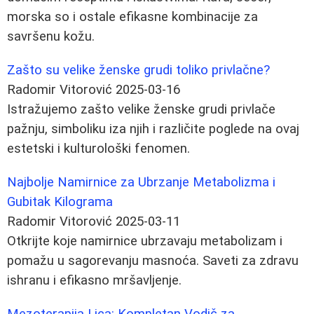
morska so i ostale efikasne kombinacije za
savršenu kožu.
Zašto su velike ženske grudi toliko privlačne?
Radomir Vitorović
2025-03-16
Istražujemo zašto velike ženske grudi privlače
pažnju, simboliku iza njih i različite poglede na ovaj
estetski i kulturološki fenomen.
Najbolje Namirnice za Ubrzanje Metabolizma i
Gubitak Kilograma
Radomir Vitorović
2025-03-11
Otkrijte koje namirnice ubrzavaju metabolizam i
pomažu u sagorevanju masnoća. Saveti za zdravu
ishranu i efikasno mršavljenje.
Mezoterapija Lica: Kompletan Vodič za