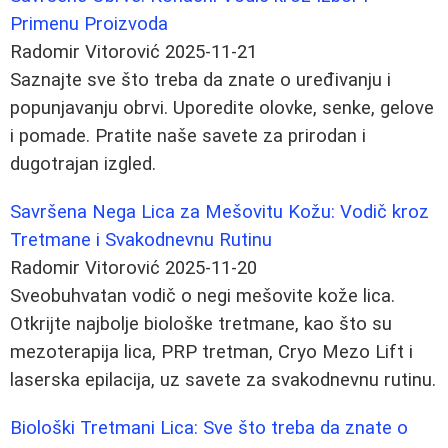
Primenu Proizvoda
Radomir Vitorović
2025-11-21
Saznajte sve što treba da znate o uređivanju i
popunjavanju obrvi. Uporedite olovke, senke, gelove
i pomade. Pratite naše savete za prirodan i
dugotrajan izgled.
Savršena Nega Lica za Mešovitu Kožu: Vodič kroz
Tretmane i Svakodnevnu Rutinu
Radomir Vitorović
2025-11-20
Sveobuhvatan vodič o negi mešovite kože lica.
Otkrijte najbolje biološke tretmane, kao što su
mezoterapija lica, PRP tretman, Cryo Mezo Lift i
laserska epilacija, uz savete za svakodnevnu rutinu.
Biološki Tretmani Lica: Sve što treba da znate o