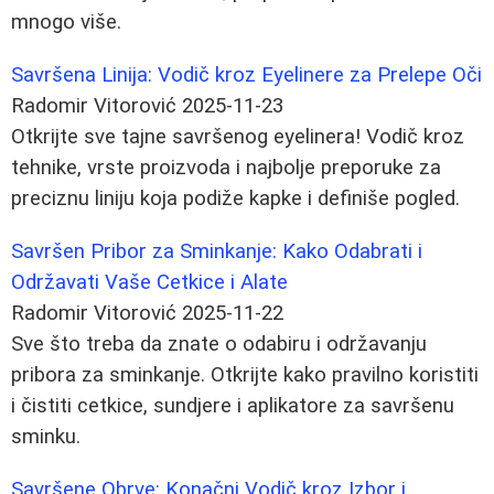
mnogo više.
Savršena Linija: Vodič kroz Eyelinere za Prelepe Oči
Radomir Vitorović
2025-11-23
Otkrijte sve tajne savršenog eyelinera! Vodič kroz
tehnike, vrste proizvoda i najbolje preporuke za
preciznu liniju koja podiže kapke i definiše pogled.
Savršen Pribor za Sminkanje: Kako Odabrati i
Održavati Vaše Cetkice i Alate
Radomir Vitorović
2025-11-22
Sve što treba da znate o odabiru i održavanju
pribora za sminkanje. Otkrijte kako pravilno koristiti
i čistiti cetkice, sundjere i aplikatore za savršenu
sminku.
Savršene Obrve: Konačni Vodič kroz Izbor i