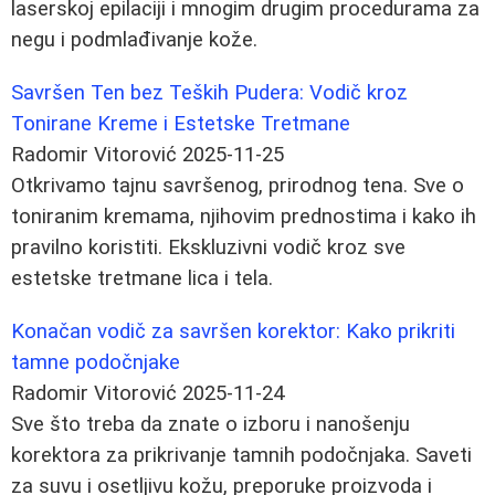
laserskoj epilaciji i mnogim drugim procedurama za
negu i podmlađivanje kože.
Savršen Ten bez Teških Pudera: Vodič kroz
Tonirane Kreme i Estetske Tretmane
Radomir Vitorović
2025-11-25
Otkrivamo tajnu savršenog, prirodnog tena. Sve o
toniranim kremama, njihovim prednostima i kako ih
pravilno koristiti. Ekskluzivni vodič kroz sve
estetske tretmane lica i tela.
Konačan vodič za savršen korektor: Kako prikriti
tamne podočnjake
Radomir Vitorović
2025-11-24
Sve što treba da znate o izboru i nanošenju
korektora za prikrivanje tamnih podočnjaka. Saveti
za suvu i osetljivu kožu, preporuke proizvoda i