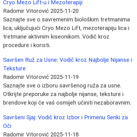
Cryo Mezo Lift-u i Mezoterapiji
Radomir Vitorović
2025-11-20
Saznajte sve o savremenim biološkim tretmanima
lica, uključujući Cryo Mezo Lift, mezoterapiju lica i
tretmane aktivnim kiseonikom. Vodič kroz
procedure i koristi.
Savršen Ruž za Usne: Vodič kroz Najbolje Nijanse i
Teksture
Radomir Vitorović
2025-11-19
Saznajte sve o izboru savršenog ruža za usne.
Otkrijte preporuke za najbolje nijanse, teksture i
brendove koji će vaš osmijeh učiniti nezaboravnim.
Savršeni Sjaj: Vodič kroz Izbor i Primenu Senki za
Oči
Radomir Vitorović
2025-11-18