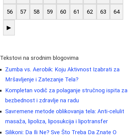
56
57
58
59
60
61
62
63
64
▶
Tekstovi na srodnim blogovima
Zumba vs. Aerobik: Koju Aktivnost Izabrati za
Mršavljenje i Zatezanje Tela?
Kompletan vodič za polaganje stručnog ispita za
bezbednost i zdravlje na radu
Savremene metode oblikovanja tela: Anti-celulit
masaža, lipoliza, liposukcija i lipotransfer
Silikoni: Da Ili Ne? Sve Što Treba Da Znate O