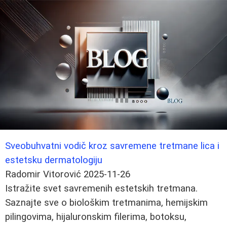
Sveobuhvatni vodič kroz savremene tretmane lica i
estetsku dermatologiju
Radomir Vitorović
2025-11-26
Istražite svet savremenih estetskih tretmana.
Saznajte sve o biološkim tretmanima, hemijskim
pilingovima, hijaluronskim filerima, botoksu,