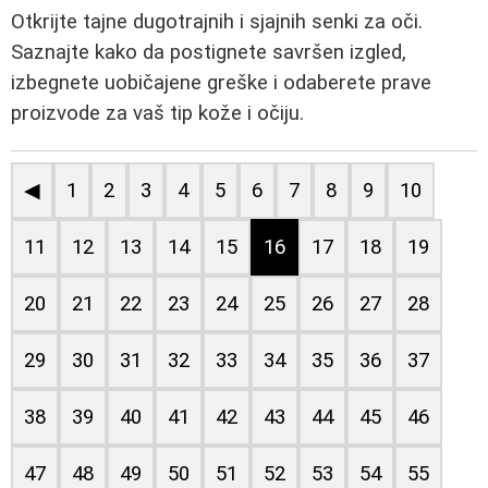
Otkrijte tajne dugotrajnih i sjajnih senki za oči.
Saznajte kako da postignete savršen izgled,
izbegnete uobičajene greške i odaberete prave
proizvode za vaš tip kože i očiju.
◀
1
2
3
4
5
6
7
8
9
10
11
12
13
14
15
16
17
18
19
20
21
22
23
24
25
26
27
28
29
30
31
32
33
34
35
36
37
38
39
40
41
42
43
44
45
46
47
48
49
50
51
52
53
54
55