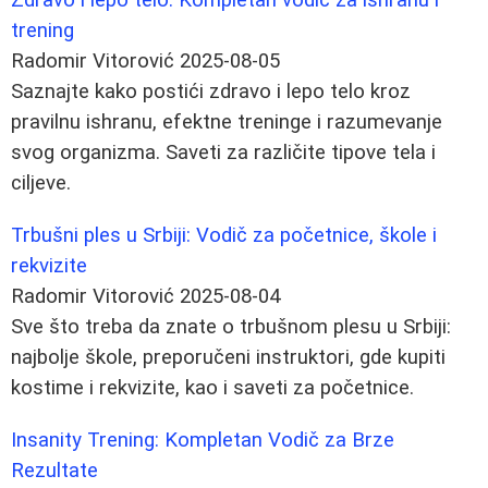
trening
Radomir Vitorović
2025-08-05
Saznajte kako postići zdravo i lepo telo kroz
pravilnu ishranu, efektne treninge i razumevanje
svog organizma. Saveti za različite tipove tela i
ciljeve.
Trbušni ples u Srbiji: Vodič za početnice, škole i
rekvizite
Radomir Vitorović
2025-08-04
Sve što treba da znate o trbušnom plesu u Srbiji:
najbolje škole, preporučeni instruktori, gde kupiti
kostime i rekvizite, kao i saveti za početnice.
Insanity Trening: Kompletan Vodič za Brze
Rezultate