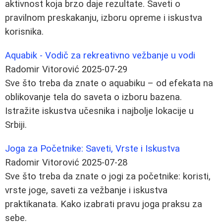
aktivnost koja brzo daje rezultate. Saveti o
pravilnom preskakanju, izboru opreme i iskustva
korisnika.
Aquabik - Vodič za rekreativno vežbanje u vodi
Radomir Vitorović
2025-07-29
Sve što treba da znate o aquabiku – od efekata na
oblikovanje tela do saveta o izboru bazena.
Istražite iskustva učesnika i najbolje lokacije u
Srbiji.
Joga za Početnike: Saveti, Vrste i Iskustva
Radomir Vitorović
2025-07-28
Sve što treba da znate o jogi za početnike: koristi,
vrste joge, saveti za vežbanje i iskustva
praktikanata. Kako izabrati pravu joga praksu za
sebe.