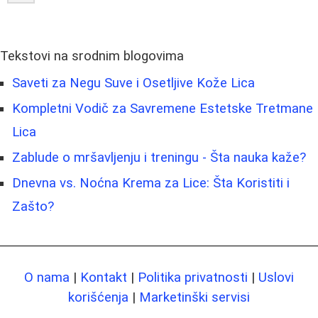
Tekstovi na srodnim blogovima
Saveti za Negu Suve i Osetljive Kože Lica
Kompletni Vodič za Savremene Estetske Tretmane
Lica
Zablude o mršavljenju i treningu - Šta nauka kaže?
Dnevna vs. Noćna Krema za Lice: Šta Koristiti i
Zašto?
O nama
|
Kontakt
|
Politika privatnosti
|
Uslovi
korišćenja
|
Marketinški servisi