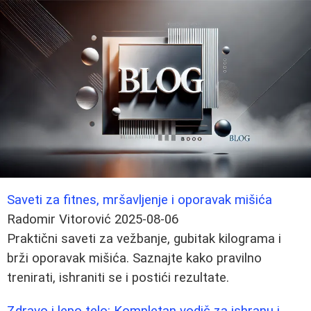
Saveti za fitnes, mršavljenje i oporavak mišića
Radomir Vitorović
2025-08-06
Praktični saveti za vežbanje, gubitak kilograma i
brži oporavak mišića. Saznajte kako pravilno
trenirati, ishraniti se i postići rezultate.
Zdravo i lepo telo: Kompletan vodič za ishranu i