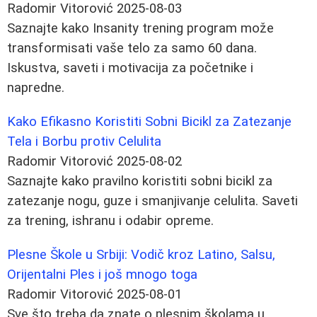
Radomir Vitorović
2025-08-03
Saznajte kako Insanity trening program može
transformisati vaše telo za samo 60 dana.
Iskustva, saveti i motivacija za početnike i
napredne.
Kako Efikasno Koristiti Sobni Bicikl za Zatezanje
Tela i Borbu protiv Celulita
Radomir Vitorović
2025-08-02
Saznajte kako pravilno koristiti sobni bicikl za
zatezanje nogu, guze i smanjivanje celulita. Saveti
za trening, ishranu i odabir opreme.
Plesne Škole u Srbiji: Vodič kroz Latino, Salsu,
Orijentalni Ples i još mnogo toga
Radomir Vitorović
2025-08-01
Sve što treba da znate o plesnim školama u