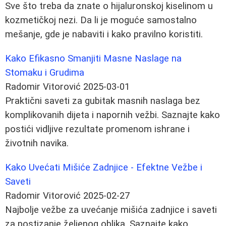
Sve što treba da znate o hijaluronskoj kiselinom u
kozmetičkoj nezi. Da li je moguće samostalno
mešanje, gde je nabaviti i kako pravilno koristiti.
Kako Efikasno Smanjiti Masne Naslage na
Stomaku i Grudima
Radomir Vitorović
2025-03-01
Praktični saveti za gubitak masnih naslaga bez
komplikovanih dijeta i napornih vežbi. Saznajte kako
postići vidljive rezultate promenom ishrane i
životnih navika.
Kako Uvećati Mišiće Zadnjice - Efektne Vežbe i
Saveti
Radomir Vitorović
2025-02-27
Najbolje vežbe za uvećanje mišića zadnjice i saveti
za postizanje željenog oblika. Saznajte kako