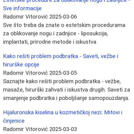
Sve informacije
Radomir Vitorović
2025-03-06
Sve što treba da znate o estetskim procedurama
za oblikovanje nogu i zadnjice - liposukcija,
implantati, prirodne metode i iskustva
Kako rešiti problem podbratka - Saveti, vežbe i
hirurške opcije
Radomir Vitorović
2025-03-05
Saznajte kako rešiti problem podbratka - vežbe,
masaže, hirurški zahvati i iskustva drugih. Saveti za
smanjenje podbratka i poboljšanje samopouzdanja.
Hijaluronska kiselina u kozmetičkoj nezi: Mitovi i
činjenice
Radomir Vitorović
2025-03-03