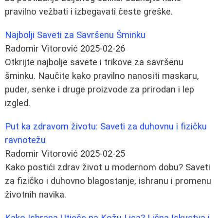
pravilno vežbati i izbegavati česte greške.
Najbolji Saveti za Savršenu Šminku
Radomir Vitorović
2025-02-26
Otkrijte najbolje savete i trikove za savršenu
šminku. Naučite kako pravilno nanositi maskaru,
puder, senke i druge proizvode za prirodan i lep
izgled.
Put ka zdravom životu: Saveti za duhovnu i fizičku
ravnotežu
Radomir Vitorović
2025-02-25
Kako postići zdrav život u modernom dobu? Saveti
za fizičko i duhovno blagostanje, ishranu i promenu
životnih navika.
Kako Ishrana Utječe na Kožu Lica? Lična Iskustva i