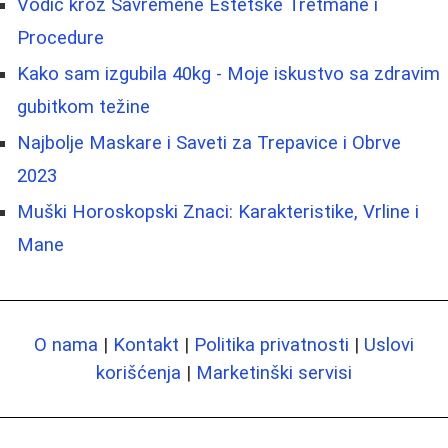
Vodič kroz Savremene Estetske Tretmane i
Procedure
Kako sam izgubila 40kg - Moje iskustvo sa zdravim
gubitkom težine
Najbolje Maskare i Saveti za Trepavice i Obrve
2023
Muški Horoskopski Znaci: Karakteristike, Vrline i
Mane
O nama
|
Kontakt
|
Politika privatnosti
|
Uslovi
korišćenja
|
Marketinški servisi