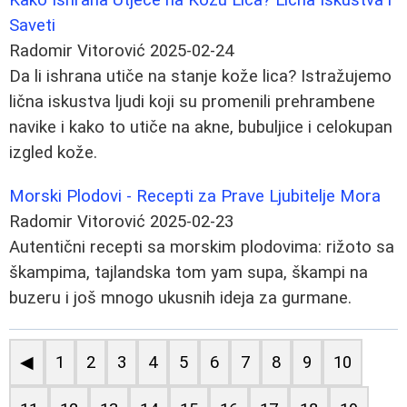
Saveti
Radomir Vitorović
2025-02-24
Da li ishrana utiče na stanje kože lica? Istražujemo
lična iskustva ljudi koji su promenili prehrambene
navike i kako to utiče na akne, bubuljice i celokupan
izgled kože.
Morski Plodovi - Recepti za Prave Ljubitelje Mora
Radomir Vitorović
2025-02-23
Autentični recepti sa morskim plodovima: rižoto sa
škampima, tajlandska tom yam supa, škampi na
buzeru i još mnogo ukusnih ideja za gurmane.
◀
1
2
3
4
5
6
7
8
9
10