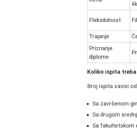
šk
Fleksibilnost
Fi
Trajanje
Če
Priznanje
P
diplome
Koliko ispita treba
Broj ispita zavisi 
Sa završenom gim
Sa drugom srednjo
Sa fakultetskom 