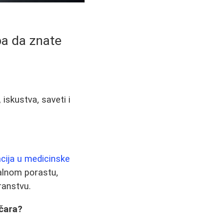
ba da znate
 iskustva, saveti i
acija u medicinske
talnom porastu,
ranstvu.
ičara?