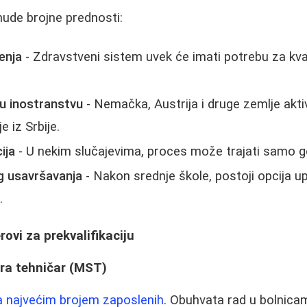
ude brojne prednosti:
enja
- Zdravstveni sistem uvek će imati potrebu za kva
u inostranstvu
- Nemačka, Austrija i druge zemlje akti
 iz Srbije.
ija
- U nekim slučajevima, proces može trajati samo g
g usavršavanja
- Nakon srednje škole, postoji opcija up
.
ovi za prekvalifikaciju
tra tehničar (MST)
 najvećim brojem zaposlenih
. Obuhvata rad u bolnic