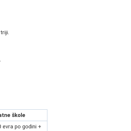
iji.
.
atne škole
 evra po godini +