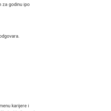
m za godinu ipo
 odgovara.
menu karijere i