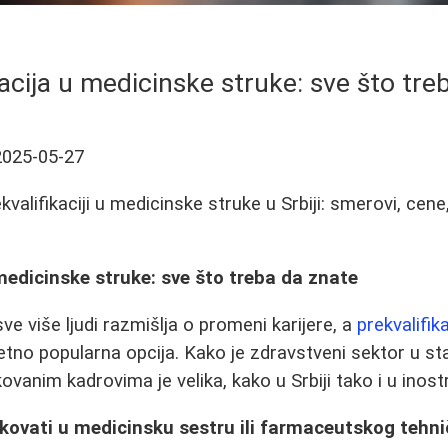
kacija u medicinske struke: sve što tre
2025-05-27
kvalifikaciji u medicinske struke u Srbiji: smerovi, cene,
 medicinske struke: sve što treba da znate
e više ljudi razmišlja o promeni karijere, a
prekvalifik
etno popularna opcija. Kako je zdravstveni sektor u s
kovanim kadrovima je velika, kako u Srbiji tako i u inost
ikovati u medicinsku sestru ili farmaceutskog tehn