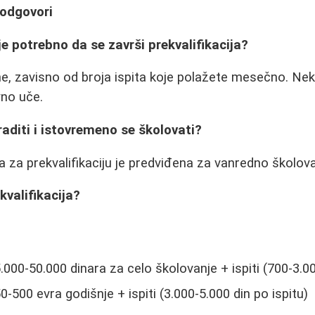
 odgovori
je potrebno da se završi prekvalifikacija?
e, zavisno od broja ispita koje polažete mesečno. Nek
vno uče.
raditi i istovremeno se školovati?
 za prekvalifikaciju je predviđena za vanredno školova
kvalifikacija?
000-50.000 dinara za celo školovanje + ispiti (700-3.00
0-500 evra godišnje + ispiti (3.000-5.000 din po ispitu)