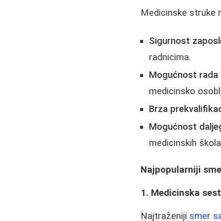
Medicinske struke n
Sigurnost zaposl
radnicima.
Mogućnost rada 
medicinsko osoblje
Brza prekvalifikac
Mogućnost dalje
medicinskih škola
Najpopularniji smer
1. Medicinska ses
Najtraženiji
smer sa