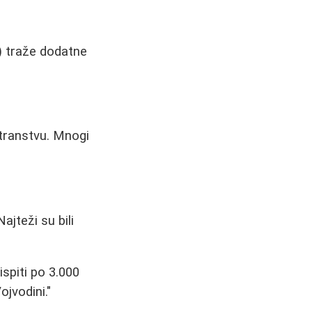
a) traže dodatne
stranstvu. Mnogi
jteži su bili
spiti po 3.000
jvodini."