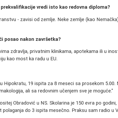
 prekvalifikacije vredi isto kao redovna diploma?
ostranstvu - zavisi od zemlje. Neke zemlje (kao Nemačk
ći posao nakon završetka?
ma zdravlja, privatnim klinikama, apotekama ili u ino
ciju kao most ka radu u EU.
a
u Hipokratu, 19 ispita za 8 meseci sa prosekom 5.00. Na
rmakologija, ali sa redovnim učenjem sve je moguće."
itej Obradović u NS. Skolarina je 150 evra po godini, i
 polaganja do 3 ispita mesečno. Praksu sam radio u Vo