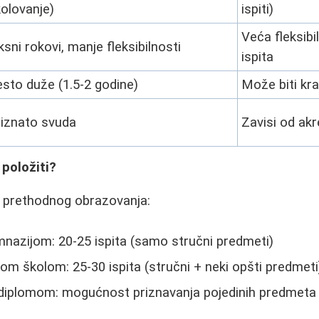
olovanje)
ispiti)
Veća fleksibi
ksni rokovi, manje fleksibilnosti
ispita
sto duže (1.5-2 godine)
Može biti kr
riznato svuda
Zavisi od akr
 položiti?
od prethodnog obrazovanja:
nazijom: 20-25 ispita (samo stručni predmeti)
m školom: 25-30 ispita (stručni + neki opšti predmeti
diplomom: mogućnost priznavanja pojedinih predmeta