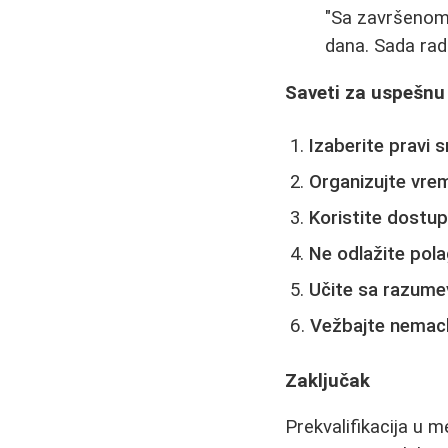
"Sa završenom 
dana. Sada rad
Saveti za uspešnu 
Izaberite pravi 
Organizujte vre
Koristite dostu
Ne odlažite pola
Učite sa razum
Vežbajte nemac
Zaključak
Prekvalifikacija u m