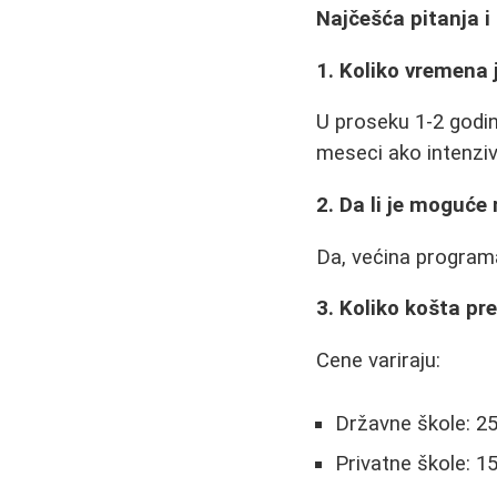
Najčešća pitanja i
1. Koliko vremena 
U proseku 1-2 godin
meseci ako intenzi
2. Da li je moguće 
Da, većina programa
3. Koliko košta pre
Cene variraju:
Državne škole: 25.
Privatne škole: 15