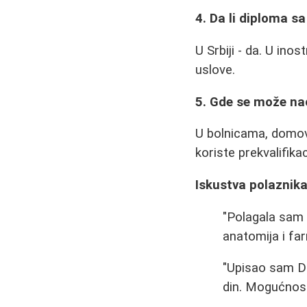
4. Da li diploma sa
U Srbiji - da. U in
uslove.
5. Gde se može na
U bolnicama, domovi
koriste prekvalifika
Iskustva polaznik
"Polagala sam 
anatomija i fa
"Upisao sam Dos
din. Mogućnost