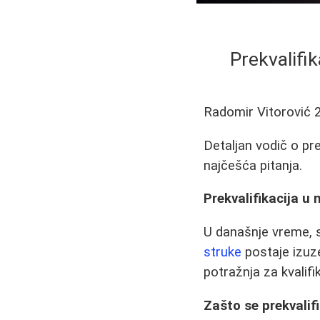
Prekvalifi
Radomir Vitorović
Detaljan vodič o pre
najčešća pitanja.
Prekvalifikacija u
U današnje vreme, sv
struke
postaje izuz
potražnja za kvalifi
Zašto se prekvalif