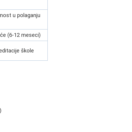
lnost u polaganju
aće (6-12 meseci)
editacije škole
)