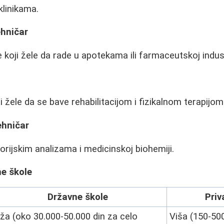
klinikama.
ehničar
 koji žele da rade u apotekama ili farmaceutskoj industr
 žele da se bave rehabilitacijom i fizikalnom terapijom
ehničar
rijskim analizama i medicinskoj biohemiji.
ne škole
Državne škole
Priv
ža (oko 30.000-50.000 din za celo
Viša (150-500