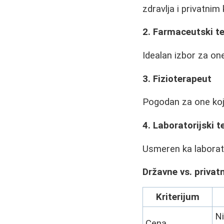
zdravlja i privatnim 
2. Farmaceutski t
Idealan izbor za one
3. Fizioterapeut
Pogodan za one koji
4. Laboratorijski t
Usmeren ka laborato
Državne vs. privat
Kriterijum
Ni
Cena