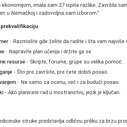
ekonomijom, imala sam 27 ispita razlike. Završila sa
im u Nemačkoj i zadovoljna sam izborom."
prekvalifikaciju
smer
- Razmislite gde želite da radite i šta vam najviše
me
- Napravite plan učenja i držite ga se.
pne resurse
- Skripte, forume, grupe su velika pomoć.
ganje
- Što pre završite, pre ćete dobiti posao.
evanjem
- Ne samo za ocenu, već i za budući posao.
ki
- Ako planirate rad u inostranstvu, jezik je ključan.
edicinske struke predstavlja odličnu priliku za brzu pro