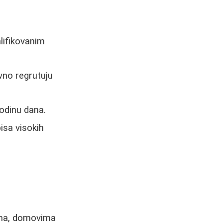
lifikovanim
vno regrutuju
odinu dana.
isa visokih
ama, domovima