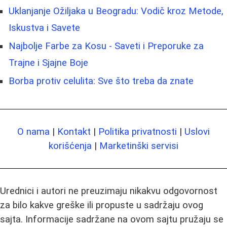
Uklanjanje Ožiljaka u Beogradu: Vodič kroz Metode,
Iskustva i Savete
Najbolje Farbe za Kosu - Saveti i Preporuke za
Trajne i Sjajne Boje
Borba protiv celulita: Sve što treba da znate
O nama
|
Kontakt
|
Politika privatnosti
|
Uslovi
korišćenja
|
Marketinški servisi
Urednici i autori ne preuzimaju nikakvu odgovornost
za bilo kakve greške ili propuste u sadržaju ovog
sajta. Informacije sadržane na ovom sajtu pružaju se