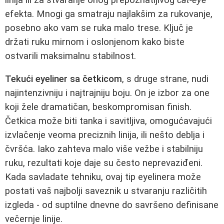
efekta. Mnogi ga smatraju najlakšim za rukovanje,
posebno ako vam se ruka malo trese. Ključ je
držati ruku mirnom i oslonjenom kako biste
ostvarili maksimalnu stabilnost.
Tekući eyeliner sa četkicom
, s druge strane, nudi
najintenzivniju i najtrajniju boju. On je izbor za one
koji žele dramatičan, beskompromisan finish.
Četkica može biti tanka i savitljiva, omogućavajući
izvlačenje veoma preciznih linija, ili nešto deblja i
čvršća. Iako zahteva malo više vežbe i stabilniju
ruku, rezultati koje daje su često neprevaziđeni.
Kada savladate tehniku, ovaj tip eyelinera može
postati vaš najbolji saveznik u stvaranju različitih
izgleda - od suptilne dnevne do savršeno definisane
večernje linije.