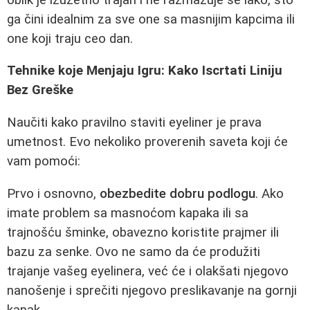
ga čini idealnim za sve one sa masnijim kapcima ili
one koji traju ceo dan.
Tehnike koje Menjaju Igru: Kako Iscrtati Liniju
Bez Greške
Naučiti kako pravilno staviti eyeliner je prava
umetnost. Evo nekoliko proverenih saveta koji će
vam pomoći:
Prvo i osnovno,
obezbedite dobru podlogu
. Ako
imate problem sa masnoćom kapaka ili sa
trajnošću šminke, obavezno koristite prajmer ili
bazu za senke. Ovo ne samo da će produžiti
trajanje vašeg eyelinera, već će i olakšati njegovo
nanošenje i sprečiti njegovo preslikavanje na gornji
kapak.