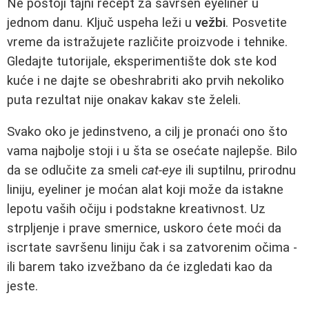
Ne postoji tajni recept za savršen eyeliner u
jednom danu. Ključ uspeha leži u
vežbi
. Posvetite
vreme da istražujete različite proizvode i tehnike.
Gledajte tutorijale, eksperimentište dok ste kod
kuće i ne dajte se obeshrabriti ako prvih nekoliko
puta rezultat nije onakav kakav ste želeli.
Svako oko je jedinstveno, a cilj je pronaći ono što
vama najbolje stoji i u šta se osećate najlepše. Bilo
da se odlučite za smeli
cat-eye
ili suptilnu, prirodnu
liniju, eyeliner je moćan alat koji može da istakne
lepotu vaših očiju i podstakne kreativnost. Uz
strpljenje i prave smernice, uskoro ćete moći da
iscrtate savršenu liniju čak i sa zatvorenim očima -
ili barem tako izvežbano da će izgledati kao da
jeste.