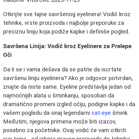
Otkrijte sve tajne savršenog eyelinera! Vodič kroz
tehnike, vrste proizvoda i najbolje preporuke za
preciznu liniju koja podiže kapke i definiše pogled.
Savršena Linija: Vodič kroz Eyelinere za Prelepe
Oči
Da li se i vama dešava da se patite da iscrtate
savršenu liniju eyelinera? Ako je odgovor potvrdan,
znajte da niste same. Eyeline predstavlja jedan od
najmoćnijih alata u šminkanju, sposoban da
dramatično promeni izgled očiju, podigne kapke i da
vašem pogledu da onaj legendarni
cat-eye
šmink.
Međutim, njegova primena može biti izazov,
posebno za početnike. Ovaj vodić će vam otkriti
sve tajne - od izbora pravog proizvoda do tehnika