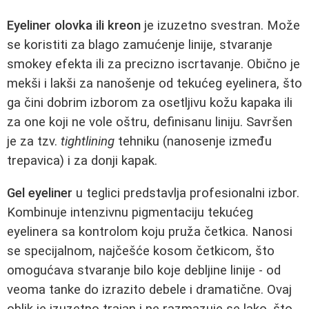
Eyeliner olovka ili kreon
je izuzetno svestran. Može
se koristiti za blago zamućenje linije, stvaranje
smokey efekta ili za precizno iscrtavanje. Obično je
mekši i lakši za nanošenje od tekućeg eyelinera, što
ga čini dobrim izborom za osetljivu kožu kapaka ili
za one koji ne vole oštru, definisanu liniju. Savršen
je za tzv.
tightlining
tehniku (nanosenje između
trepavica) i za donji kapak.
Gel eyeliner
u teglici predstavlja profesionalni izbor.
Kombinuje intenzivnu pigmentaciju tekućeg
eyelinera sa kontrolom koju pruža četkica. Nanosi
se specijalnom, najčešće kosom četkicom, što
omogućava stvaranje bilo koje debljine linije - od
veoma tanke do izrazito debele i dramatične. Ovaj
oblik je izuzetno trajan i ne razmazuje se lako, što