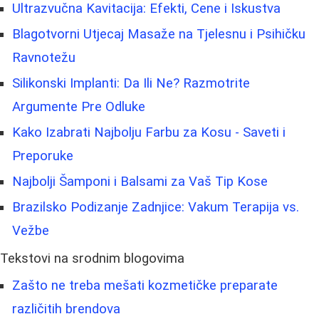
Ultrazvučna Kavitacija: Efekti, Cene i Iskustva
Blagotvorni Utjecaj Masaže na Tjelesnu i Psihičku
Ravnotežu
Silikonski Implanti: Da Ili Ne? Razmotrite
Argumente Pre Odluke
Kako Izabrati Najbolju Farbu za Kosu - Saveti i
Preporuke
Najbolji Šamponi i Balsami za Vaš Tip Kose
Brazilsko Podizanje Zadnjice: Vakum Terapija vs.
Vežbe
Tekstovi na srodnim blogovima
Zašto ne treba mešati kozmetičke preparate
različitih brendova