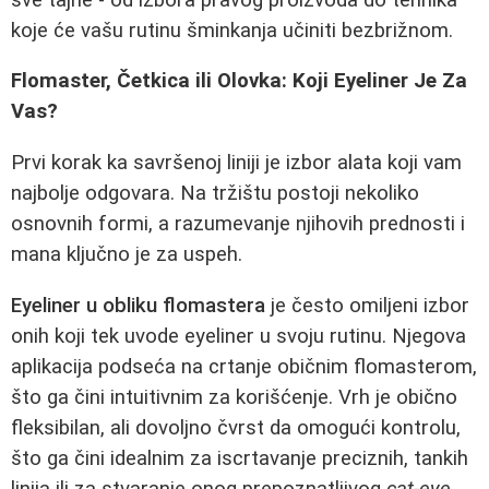
koje će vašu rutinu šminkanja učiniti bezbrižnom.
Flomaster, Četkica ili Olovka: Koji Eyeliner Je Za
Vas?
Prvi korak ka savršenoj liniji je izbor alata koji vam
najbolje odgovara. Na tržištu postoji nekoliko
osnovnih formi, a razumevanje njihovih prednosti i
mana ključno je za uspeh.
Eyeliner u obliku flomastera
je često omiljeni izbor
onih koji tek uvode eyeliner u svoju rutinu. Njegova
aplikacija podseća na crtanje običnim flomasterom,
što ga čini intuitivnim za korišćenje. Vrh je obično
fleksibilan, ali dovoljno čvrst da omogući kontrolu,
što ga čini idealnim za iscrtavanje preciznih, tankih
linija ili za stvaranje onog prepoznatljivog
cat-eye