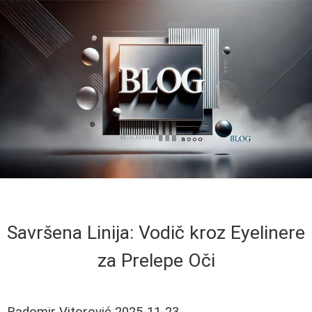
Savršena Linija: Vodič kroz Eyelinere
za Prelepe Oči
Radomir Vitorović
2025-11-23