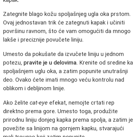
Zategnite blago kožu spoljašnjeg ugla oka prstom.
Ovaj jednostavan trik će zategnuti kapak i učiniti
površinu ravnom, što će vam omogućiti da mnogo
lakše i preciznije povučete liniju.
Umesto da pokušate da izvučete liniju u jednom
potezu,
pravite je u delovima
. Krenite od sredine ka
spoljašnjem uglu oka, a zatim popunite unutrašnji
deo. Ovako ćete imati mnogo veću kontrolu nad
oblikom i debljinom linije.
Ako želite
cat-eye
efekat, nemojte crtati rep
direktno prema gore. Umesto toga, produžite
prirodnu liniju donjeg kapka prema spolja, a zatim je
povežite sa linijom na gornjem kapku, stvarajući
mali trougao koji zatim popunite.