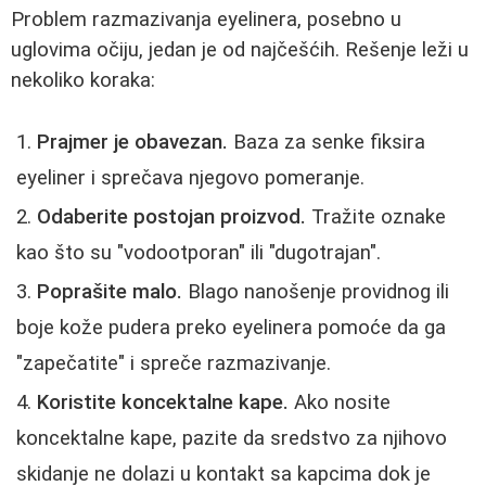
Problem razmazivanja eyelinera, posebno u
uglovima očiju, jedan je od najčešćih. Rešenje leži u
nekoliko koraka:
Prajmer je obavezan.
Baza za senke fiksira
eyeliner i sprečava njegovo pomeranje.
Odaberite postojan proizvod.
Tražite oznake
kao što su "vodootporan" ili "dugotrajan".
Poprašite malo.
Blago nanošenje providnog ili
boje kože pudera preko eyelinera pomoće da ga
"zapečatite" i spreče razmazivanje.
Koristite koncektalne kape.
Ako nosite
koncektalne kape, pazite da sredstvo za njihovo
skidanje ne dolazi u kontakt sa kapcima dok je