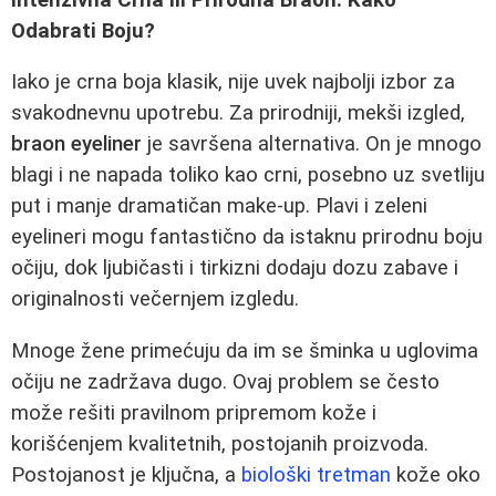
Odabrati Boju?
Iako je crna boja klasik, nije uvek najbolji izbor za
svakodnevnu upotrebu. Za prirodniji, mekši izgled,
braon eyeliner
je savršena alternativa. On je mnogo
blagi i ne napada toliko kao crni, posebno uz svetliju
put i manje dramatičan make-up. Plavi i zeleni
eyelineri mogu fantastično da istaknu prirodnu boju
očiju, dok ljubičasti i tirkizni dodaju dozu zabave i
originalnosti večernjem izgledu.
Mnoge žene primećuju da im se šminka u uglovima
očiju ne zadržava dugo. Ovaj problem se često
može rešiti pravilnom pripremom kože i
korišćenjem kvalitetnih, postojanih proizvoda.
Postojanost je ključna, a
biološki tretman
kože oko