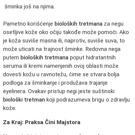
šminka još na njima.
Pametno korišćenje
bioloških tretmana
za negu
osetljive kože oko očiju takođe može pomoći. Ako
je koža suviše masna ili, naprotiv, suviše suva, to
može uticati na trajnost šminke. Redovna nega
putem
bioloških tretmana
poput hidratantnih
seruma ili kremi namenjenih ovoj oblasti može
dovesti kožu u ravnotežu, čime se stvara bolja
podloga za šminkanje i produžava trajanje
eyelinera. Ovakav pristup negi jeste suštinski
biološki tretman
koji podrazumeva brigu o zdravlju
kože.
Za Kraj: Praksa Čini Majstora