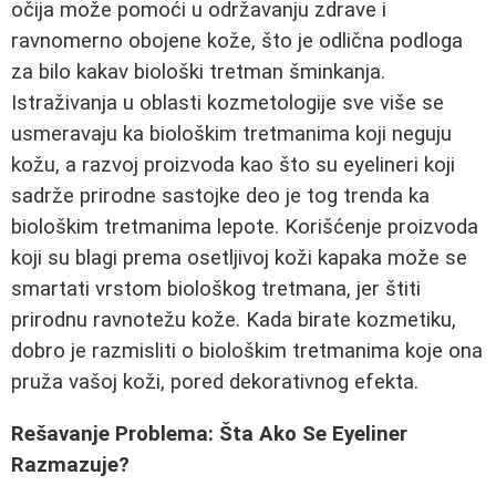
očija može pomoći u održavanju zdrave i
ravnomerno obojene kože, što je odlična podloga
za bilo kakav biološki tretman šminkanja.
Istraživanja u oblasti kozmetologije sve više se
usmeravaju ka biološkim tretmanima koji neguju
kožu, a razvoj proizvoda kao što su eyelineri koji
sadrže prirodne sastojke deo je tog trenda ka
biološkim tretmanima lepote. Korišćenje proizvoda
koji su blagi prema osetljivoj koži kapaka može se
smartati vrstom biološkog tretmana, jer štiti
prirodnu ravnotežu kože. Kada birate kozmetiku,
dobro je razmisliti o biološkim tretmanima koje ona
pruža vašoj koži, pored dekorativnog efekta.
Rešavanje Problema: Šta Ako Se Eyeliner
Razmazuje?