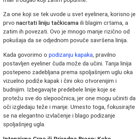
Za one koji se tek uvode u svet eyelinera, korisno je
prvo
nacrtati liniju tačkicama
ili blagim crtama, a
zatim ih povezati. Ovo je mnogo manje rizično od
pokušaja da se odjednom povuče savršena linija.
Kada govorimo o
podizanju kapaka
, pravilno
postavljen eyeliner čuda može da učini. Tanja linija
postepeno zadebljana prema spoljašnjem uglu oka
vizuelno podiže kapak i čini oko otvorenijim i
budnijim. Izbegavajte predebele linije koje se
protežu sve do slepoočnica, jer one mogu učiniti da
oči izgledaju teže i manje. Umesto toga, fokusirajte
se na elegantno izvlačenje i blago podizanje
spoljašnjeg ugla.
Intenzivna Crna ili Prirodna Braon: Kako