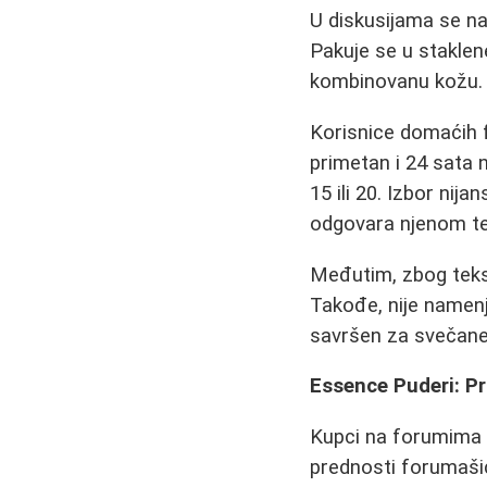
U diskusijama se na
Pakuje se u staklene
kombinovanu kožu.
Korisnice domaćih
primetan i 24 sata 
15 ili 20. Izbor nij
odgovara njenom ten
Međutim, zbog tekst
Takođe, nije namenj
savršen za svečane 
Essence Puderi: 
Kupci na forumima
prednosti forumašic