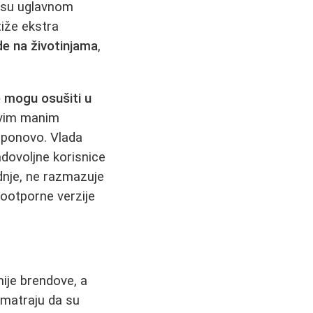
e su uglavnom
tiže ekstra
de na životinjama
,
 mogu osušiti u
ovim manim
 ponovo. Vlada
adovoljne korisnice
nje, ne razmazuje
dootporne verzije
ije brendove, a
smatraju da su