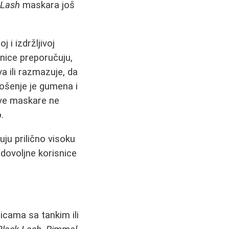
 Lash
maskara još
 i izdržljivoj
nice preporučuju,
a ili razmazuje, da
nošenje je gumena i
Ove maskare ne
.
uju prilično visoku
adovoljne korisnice
cama sa tankim ili