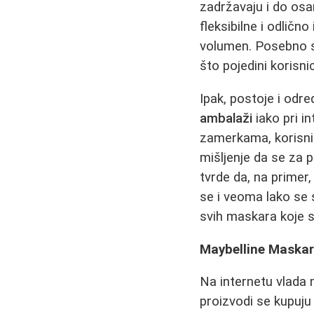
zadržavaju i do osam
fleksibilne i odličn
volumen. Posebno s
što pojedini korisn
Ipak, postoje i odre
ambalaži
iako pri i
zamerkama, korisni
mišljenje da se za 
tvrde da, na primer
se i veoma lako se 
svih maskara koje se
Maybelline Maskare
Na internetu vlada 
proizvodi se kupuju