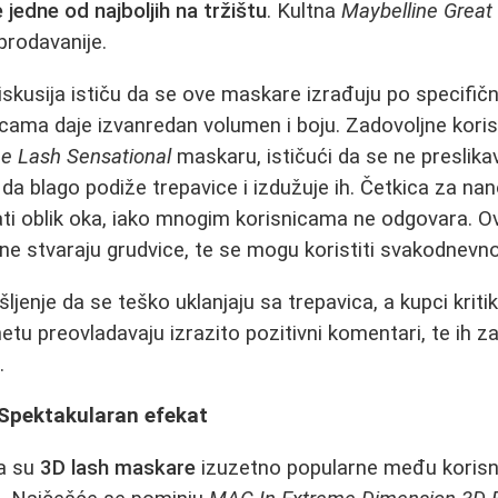
jedne od najboljih na tržištu
. Kultna
Maybelline Great
prodavanije.
skusija ističu da se ove maskare izrađuju po specifičnoj
icama daje izvanredan volumen i boju. Zadovoljne koris
ne Lash Sensational
maskaru, ističući da se ne preslikav
 da blago podiže trepavice i izdužuje ih. Četkica za na
ati oblik oka, iako mnogim korisnicama ne odgovara. 
i ne stvaraju grudvice, te se mogu koristiti svakodnevno
ljenje da se teško uklanjaju sa trepavica, a kupci kritik
netu preovladavaju izrazito pozitivni komentari, te ih z
.
Spektakularan efekat
a su
3D lash maskare
izuzetno popularne među korisni