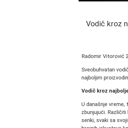
Vodič kroz n
Radomir Vitorović
Sveobuhvatan vodič 
najboljim proizvodi
Vodič kroz najbol
U današnje vreme, t
zbunjujući. Različi
senki, svaki sa svo