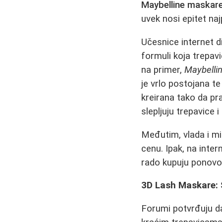
Maybelline maskare 
uvek nosi epitet naj
Učesnice internet di
formuli koja trepav
na primer,
Maybelli
je vrlo postojana te
kreirana tako da pr
slepljuju trepavice 
Međutim, vlada i miš
cenu. Ipak, na inter
rado kupuju ponovo
3D Lash Maskare: 
Forumi potvrđuju d