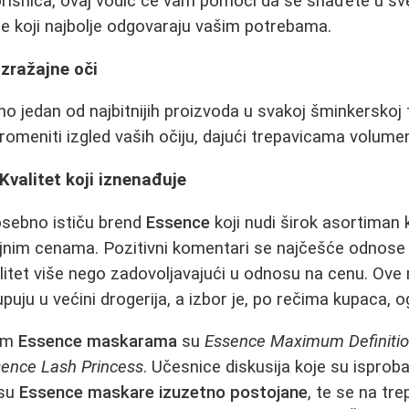
orisnica, ovaj vodić će vam pomoći da se snađete u sv
e koji najbolje odgovaraju vašim potrebama.
izražajne oči
o jedan od najbitnijih proizvoda u svakoj šminkerskoj t
meniti izgled vaših očiju, dajući trepavicama volumen, 
valitet koji iznenađuje
osebno ističu brend
Essence
koji nudi širok asortiman 
jnim cenama. Pozitivni komentari se najčešće odnose 
litet više nego zadovoljavajući u odnosu na cenu. Ov
uju u većini drogerija, a izbor je, po rečima kupaca, 
jim
Essence maskarama
su
Essence Maximum Definiti
ence Lash Princess
. Učesnice diskusija koje su isprob
 su
Essence maskare izuzetno postojane
, te se na tr