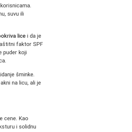
korisnicama.
u, suvu ili
okriva lice
i da je
aštitni faktor SPF
e puder koji
ca.
idanje šminke.
i na licu, ali je
ke cene. Kao
sturu i solidnu