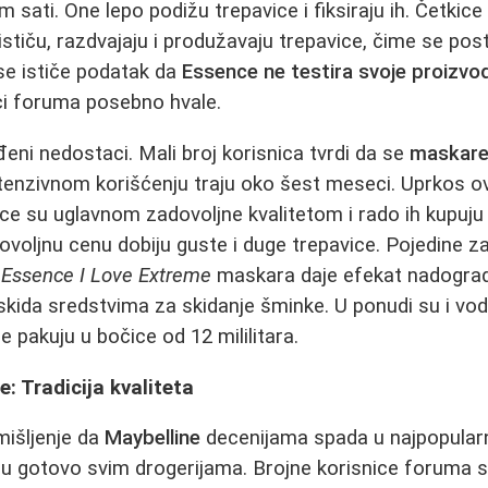
 sati. One lepo podižu trepavice i fiksiraju ih. Četkic
o ističu, razdvajaju i produžavaju trepavice, čime se pos
e ističe podatak da
Essence ne testira svoje proizvo
ici foruma posebno hvale.
đeni nedostaci. Mali broj korisnica tvrdi da se
maskare
ntenzivnom korišćenju traju oko šest meseci. Uprkos 
ce su uglavnom zadovoljne kvalitetom i rado ih kupuju
povoljnu cenu dobiju guste i duge trepavice. Pojedine z
,
Essence I Love Extreme
maskara daje efekat nadograd
skida sredstvima za skidanje šminke. U ponudi su i vo
 pakuju u bočice od 12 mililitara.
: Tradicija kvaliteta
mišljenje da
Maybelline
decenijama spada u najpopularn
 u gotovo svim drogerijama. Brojne korisnice foruma 