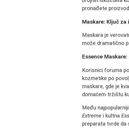
brojnih iskustava k
pronađete proizvod
Maskare: Ključ za 
Maskara je verovatn
može dramatično pro
Essence Maskare: K
Korisnici foruma p
kozmetike po povol
maskare, gde je kva
domaćem tržištu kup
Među najpopularni
Extreme
i kultna
Ess
preparata tvrde da