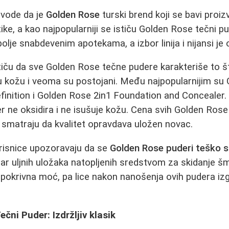
avode da je
Golden Rose
turski brend koji se bavi proi
ke, a kao najpopularniji se ističu Golden Rose tečni pu
bolje snabdevenim apotekama, a izbor linija i nijansi je
tiču da sve Golden Rose tečne pudere karakteriše to št
aju kožu i veoma su postojani. Među najpopularnijim s
inition i Golden Rose 2in1 Foundation and Concealer. K
er ne oksidira i ne isušuje kožu. Cena svih Golden Rose
ci smatraju da kvalitet opravdava uložen novac.
risnice upozoravaju da se
Golden Rose puderi teško sk
ar uljnih uložaka natopljenih sredstvom za skidanje š
 pokrivna moć, pa lice nakon nanošenja ovih pudera iz
čni Puder: Izdržljiv klasik