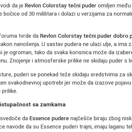
vodi da je
Revlon Colorstay tečni puder
omiljen među 
 bočice od 30 mililitara i dolazi u verzijama za normaln
 foruma tvrde da
Revlon Colorstay tečni puder dobro p
nakon nanošenja. U sastav pudera ne ulazi ulje, a ima z
ansi je ogroman, tako da svaka korisnica može da izaber
u. Znojenje i atmosferske prilike ne skidaju puder s li
ure, puderi se ponekad teže skidaju sredstvima za sk
en svakodnevnoj upotrebi jer može da izazove pojavu akn
prilike.
Pristupačnost sa zamkama
 svedoče da
Essence pudere
najčešće biraju zbog nis
e navode da su Essence puderi trajni, imaju laganu tek