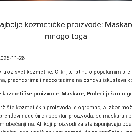
ajbolje kozmetičke proizvode: Maskare
mnogo toga
2025-11-28
kroz svet kozmetike. Otkrijte istinu o popularnim bre
ma, prednostima i nedostacima na osnovu iskustava ko
je kozmetičke proizvode: Maskare, Puder i još mnog
ržište kozmetičkih proizvoda je ogromno, a izbor može 
ti brendovi nude širok spektar proizvoda, od maskara i 
jim obećanjima. Ali koji proizvodi zaista ispunjavaju o