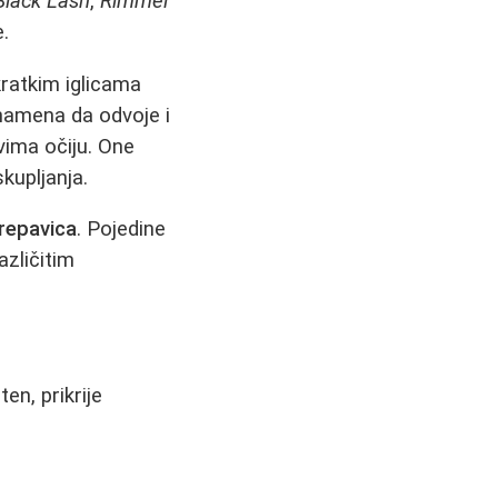
Black Lash
,
Rimmel
.
ratkim iglicama
 namena da odvoje i
vima očiju. One
skupljanja.
trepavica
. Pojedine
azličitim
en, prikrije