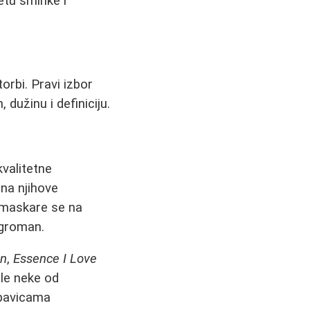
etu šminke i
orbi. Pravi izbor
dužinu i definiciju.
kvalitetne
na njihove
e maskare se na
ogroman.
on
,
Essence I Love
ale neke od
epavicama