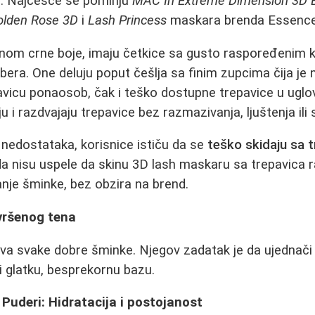
. Najčešće se pominju
MAC In Extreme Dimension 3D 
olden Rose 3D
i
Lash Princess
maskara brenda Essence
nom crne boje, imaju četkice sa gusto raspoređenim k
bera. One deluju poput češlja sa finim zupcima čija je
vicu ponaosob, čak i teško dostupne trepavice u uglo
u i razdvajaju trepavice bez razmazivanja, ljuštenja ili 
 nedostataka, korisnice ističu da se
teško skidaju sa 
a nisu uspele da skinu 3D lash maskaru sa trepavica r
nje šminke, bez obzira na brend.
vršenog tena
va svake dobre šminke. Njegov zadatak je da ujednači t
i glatku, besprekornu bazu.
Puderi: Hidratacija i postojanost