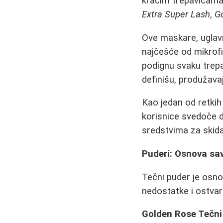
kraćim trepavicama
Extra Super Lash
,
G
Ove maskare, uglav
najčešće od mikrofi
podignu svaku trepa
definišu, produžavaj
Kao jedan od retkih
korisnice svedoče d
sredstvima za skida
Puderi: Osnova sa
Tečni puder je osno
nedostatke i ostvar
Golden Rose Tečni 