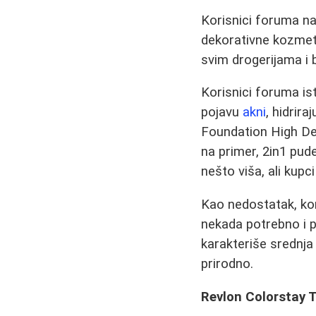
Korisnici foruma n
dekorativne kozmeti
svim drogerijama i 
Korisnici foruma is
pojavu
akni
, hidrir
Foundation High Def
na primer, 2in1 pud
nešto viša, ali kup
Kao nedostatak, ko
nekada potrebno i p
karakteriše srednja
prirodno.
Revlon Colorstay Te