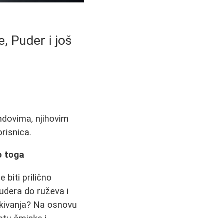
, Puder i još
ndovima, njihovim
risnica.
o toga
biti prilično
pudera do ruževa i
čekivanja? Na osnovu