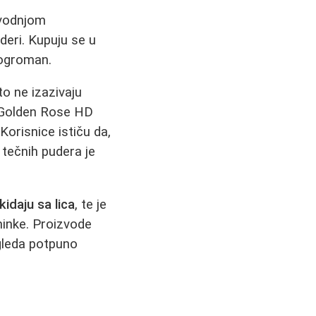
zvodnjom
deri. Kupuju se u
 ogroman.
o ne izazivaju
u Golden Rose HD
orisnice ističu da,
 tečnih pudera je
idaju sa lica
, te je
minke. Proizvode
gleda potpuno