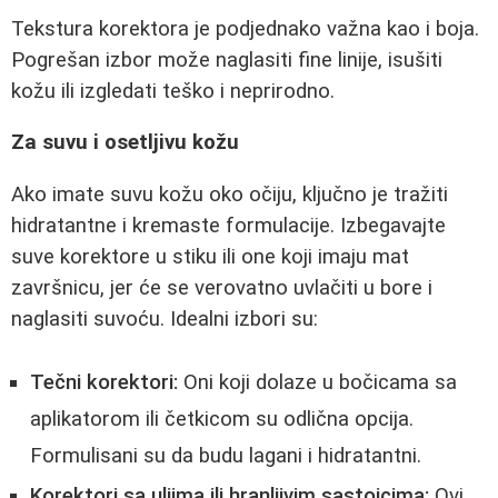
Tekstura korektora je podjednako važna kao i boja.
Pogrešan izbor može naglasiti fine linije, isušiti
kožu ili izgledati teško i neprirodno.
Za suvu i osetljivu kožu
Ako imate suvu kožu oko očiju, ključno je tražiti
hidratantne i kremaste formulacije. Izbegavajte
suve korektore u stiku ili one koji imaju mat
završnicu, jer će se verovatno uvlačiti u bore i
naglasiti suvoću. Idealni izbori su:
Tečni korektori:
Oni koji dolaze u bočicama sa
aplikatorom ili četkicom su odlična opcija.
Formulisani su da budu lagani i hidratantni.
Korektori sa uljima ili hranljivim sastojcima:
Ovi