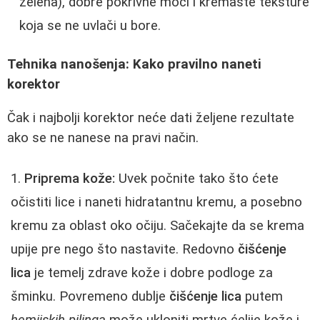
zelena), dobre pokrivne moći i kremaste teksture
koja se ne uvlači u bore.
Tehnika nanošenja: Kako pravilno naneti
korektor
Čak i najbolji korektor neće dati željene rezultate
ako se ne nanese na pravi način.
Priprema kože:
Uvek počnite tako što ćete
očistiti lice i naneti hidratantnu kremu, a posebno
kremu za oblast oko očiju. Sačekajte da se krema
upije pre nego što nastavite. Redovno
čišćenje
lica
je temelj zdrave kože i dobre podloge za
šminku. Povremeno dublje
čišćenje lica
putem
hemijskih pilinga
može ukloniti mrtve ćelije kože i