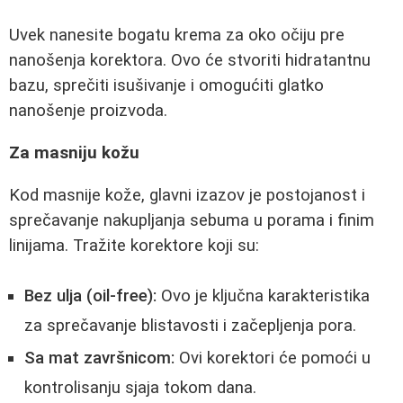
Uvek nanesite bogatu krema za oko očiju pre
nanošenja korektora. Ovo će stvoriti hidratantnu
bazu, sprečiti isušivanje i omogućiti glatko
nanošenje proizvoda.
Za masniju kožu
Kod masnije kože, glavni izazov je postojanost i
sprečavanje nakupljanja sebuma u porama i finim
linijama. Tražite korektore koji su:
Bez ulja (oil-free):
Ovo je ključna karakteristika
za sprečavanje blistavosti i začepljenja pora.
Sa mat završnicom:
Ovi korektori će pomoći u
kontrolisanju sjaja tokom dana.