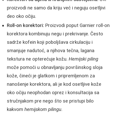
proizvodi ne samo da kriju već i neguju osetljivi
deo oko očiju.
Roll-on korektori:
Proizvodi poput Garnier roll-on
korektora kombinuju negu i prekrivanje. Često
sadrže kofein koji poboljšava cirkulaciju i
smanjuje nadutoć, a njihova tečna, lagana
tekstura ne opterećuje kožu.
Hemijski piling
može pomoći u obnavljanju površinskog sloja
kože, čineći je glatkom i pripremljenom za
nanošenje korektora, ali je kod osetljive kože
oko očiju neophodan oprez i konsultacija sa
stručnjakom pre nego što se pristupi bilo
kakvom
hemijskom pilingu
.