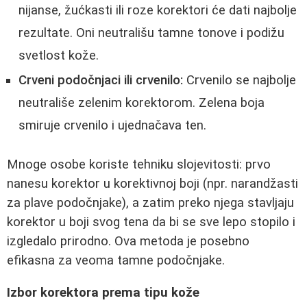
nijanse, žućkasti ili roze korektori će dati najbolje
rezultate. Oni neutrališu tamne tonove i podižu
svetlost kože.
Crveni podočnjaci ili crvenilo:
Crvenilo se najbolje
neutrališe zelenim korektorom. Zelena boja
smiruje crvenilo i ujednačava ten.
Mnoge osobe koriste tehniku slojevitosti: prvo
nanesu korektor u korektivnoj boji (npr. narandžasti
za plave podočnjake), a zatim preko njega stavljaju
korektor u boji svog tena da bi se sve lepo stopilo i
izgledalo prirodno. Ova metoda je posebno
efikasna za veoma tamne podočnjake.
Izbor korektora prema tipu kože