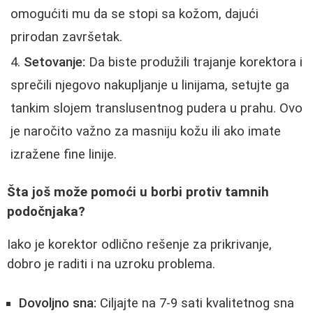
omogućiti mu da se stopi sa kožom, dajući
prirodan završetak.
Setovanje:
Da biste produžili trajanje korektora i
sprečili njegovo nakupljanje u linijama, setujte ga
tankim slojem translusentnog pudera u prahu. Ovo
je naročito važno za masniju kožu ili ako imate
izražene fine linije.
Šta još može pomoći u borbi protiv tamnih
podočnjaka?
Iako je korektor odlično rešenje za prikrivanje,
dobro je raditi i na uzroku problema.
Dovoljno sna:
Ciljajte na 7-9 sati kvalitetnog sna