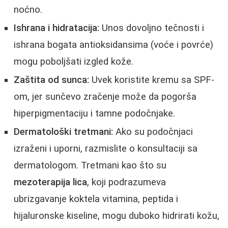
noćno.
Ishrana i hidratacija:
Unos dovoljno tečnosti i
ishrana bogata antioksidansima (voće i povrće)
mogu poboljšati izgled kože.
Zaštita od sunca:
Uvek koristite kremu sa SPF-
om, jer sunčevo zračenje može da pogorša
hiperpigmentaciju i tamne podočnjake.
Dermatološki tretmani:
Ako su podočnjaci
izraženi i uporni, razmislite o konsultaciji sa
dermatologom. Tretmani kao što su
mezoterapija lica
, koji podrazumeva
ubrizgavanje koktela vitamina, peptida i
hijaluronske kiseline, mogu duboko hidrirati kožu,