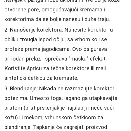
otvorene pore, omogućavajući kremama i
korektorima da se bolje nanesu i duže traju.
Nanošenje korektora:
Nanesite korektor u
obliku trougla ispod očiju, sa vrhom koji se
proteže prema jagodicama. Ovo osigurava
prirodan prelaz i sprečava "masku" efekat.
Koristite špricu za tečne korektore ili mali
sintetički četkicu za kremaste.
Blendiranje:
Nikada
ne razmazujte korektor
potezima. Umesto toga, lagano ga utapkavajte
prstom (prst prstenjak je najslabiji i neće vući
kožu) ili mekom, vrhunskom četkicom za
blendiranje. Tapkanje će zagrejati proizvod i