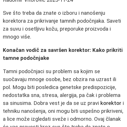
Sve što treba da znate o izboru i nanošenju
korektora za prikrivanje tamnih podočnjaka. Saveti
za suvu i osetljivu kožu, preporuke proizvoda i
mnogo više.
Konačan vodič za savršen korektor: Kako prikriti
tamne podočnjake
Tamni podočnjaci su problem sa kojim se
suočavaju mnoge osobe, bez obzira na uzrast ili
pol. Mogu biti posledica genetske predispozicije,
nedostatka sna, stresa, alergija, pa čak i problema
sa sinusima. Dobra vest je da se uz pravi
korektor
i
tehniku nanošenja, oni mogu biti uspešno prikriveni,
a lice može izgledati sveže i odmorno. Ovaj članak
će vas provesti kroz sve što treba da znate o