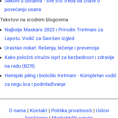
Silikoni u usnama - sve što treba da znate o
povećanju usana
Tekstovi na srodnim blogovima
Najbolje Maskare 2023 i Prirodni Tretmani za
Lepotu: Vodič za Savršen Izgled
Urastao nokat: Rešenja, lečenje i prevencija
Kako položiti stručni ispit za bezbednost i zdravlje
na radu (BZR)
Hemijski piling i biološki tretmani - Kompletan vodič
za negu lica i podmlađivanje
O nama
|
Kontakt
|
Politika privatnosti
|
Uslovi
korišćenja
|
Marketinški servisi