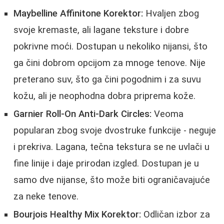
Maybelline Affinitone Korektor:
Hvaljen zbog
svoje kremaste, ali lagane teksture i dobre
pokrivne moći. Dostupan u nekoliko nijansi, što
ga čini dobrom opcijom za mnoge tenove. Nije
preterano suv, što ga čini pogodnim i za suvu
kožu, ali je neophodna dobra priprema kože.
Garnier Roll-On Anti-Dark Circles:
Veoma
popularan zbog svoje dvostruke funkcije - neguje
i prekriva. Lagana, tečna tekstura se ne uvlači u
fine linije i daje prirodan izgled. Dostupan je u
samo dve nijanse, što može biti ograničavajuće
za neke tenove.
Bourjois Healthy Mix Korektor:
Odličan izbor za