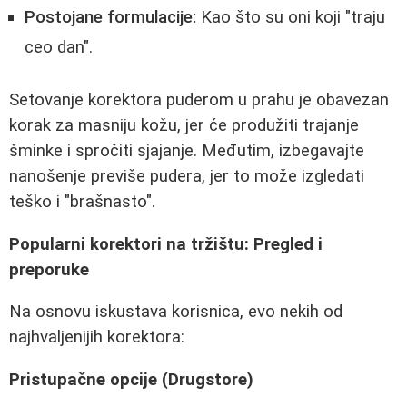
Postojane formulacije:
Kao što su oni koji "traju
ceo dan".
Setovanje korektora puderom u prahu je obavezan
korak za masniju kožu, jer će produžiti trajanje
šminke i spročiti sjajanje. Međutim, izbegavajte
nanošenje previše pudera, jer to može izgledati
teško i "brašnasto".
Popularni korektori na tržištu: Pregled i
preporuke
Na osnovu iskustava korisnica, evo nekih od
najhvaljenijih korektora:
Pristupačne opcije (Drugstore)