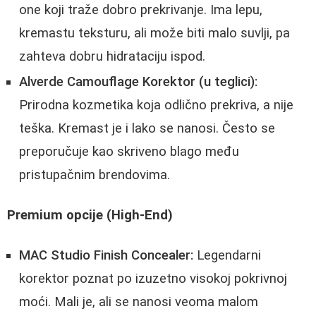
one koji traže dobro prekrivanje. Ima lepu,
kremastu teksturu, ali može biti malo suvlji, pa
zahteva dobru hidrataciju ispod.
Alverde Camouflage Korektor (u teglici):
Prirodna kozmetika koja odlično prekriva, a nije
teška. Kremast je i lako se nanosi. Često se
preporučuje kao skriveno blago među
pristupačnim brendovima.
Premium opcije (High-End)
MAC Studio Finish Concealer:
Legendarni
korektor poznat po izuzetno visokoj pokrivnoj
moći. Mali je, ali se nanosi veoma malom