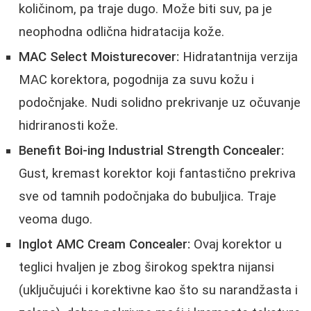
količinom, pa traje dugo. Može biti suv, pa je
neophodna odlična hidratacija kože.
MAC Select Moisturecover:
Hidratantnija verzija
MAC korektora, pogodnija za suvu kožu i
podočnjake. Nudi solidno prekrivanje uz očuvanje
hidriranosti kože.
Benefit Boi-ing Industrial Strength Concealer:
Gust, kremast korektor koji fantastično prekriva
sve od tamnih podočnjaka do bubuljica. Traje
veoma dugo.
Inglot AMC Cream Concealer:
Ovaj korektor u
teglici hvaljen je zbog širokog spektra nijansi
(uključujući i korektivne kao što su narandžasta i