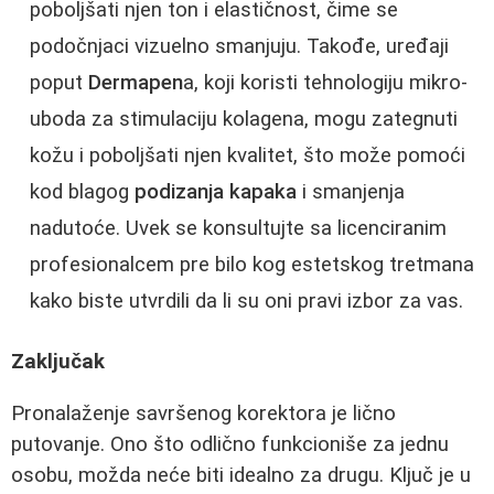
poboljšati njen ton i elastičnost, čime se
podočnjaci vizuelno smanjuju. Takođe, uređaji
poput
Dermapen
a, koji koristi tehnologiju mikro-
uboda za stimulaciju kolagena, mogu zategnuti
kožu i poboljšati njen kvalitet, što može pomoći
kod blagog
podizanja kapaka
i smanjenja
nadutoće. Uvek se konsultujte sa licenciranim
profesionalcem pre bilo kog estetskog tretmana
kako biste utvrdili da li su oni pravi izbor za vas.
Zaključak
Pronalaženje savršenog korektora je lično
putovanje. Ono što odlično funkcioniše za jednu
osobu, možda neće biti idealno za drugu. Ključ je u