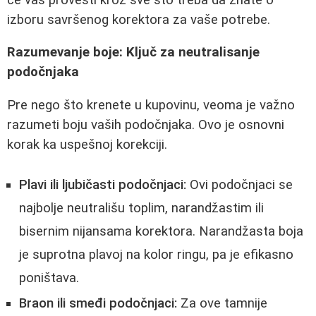
izboru savršenog korektora za vaše potrebe.
Razumevanje boje: Ključ za neutralisanje
podočnjaka
Pre nego što krenete u kupovinu, veoma je važno
razumeti boju vaših podočnjaka. Ovo je osnovni
korak ka uspešnoj korekciji.
Plavi ili ljubičasti podočnjaci:
Ovi podočnjaci se
najbolje neutrališu toplim, narandžastim ili
bisernim nijansama korektora. Narandžasta boja
je suprotna plavoj na kolor ringu, pa je efikasno
poništava.
Braon ili smeđi podočnjaci:
Za ove tamnije