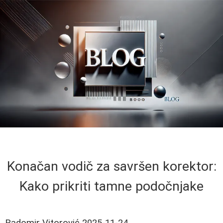
Konačan vodič za savršen korektor:
Kako prikriti tamne podočnjake
Radomir Vitorović
2025-11-24