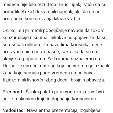
meseca nije bilo rezultata. Drugi, ipak, ističu da su
primetili efekat dok su pili napitak, ali i da se po
prestanku konzumiranja kilaža vratila.
Oni koji su primetili poboljšanje navode da tokom
konzumacije nisu imali nikakve nuspojave te da su
se osećali odlično. Po navodima korisnika, cene
proizvoda nisu pristupačne, čak ni kada su na
akcijskim popustima. Sa foruma saznajemo da
Herbalife naručuju osobe koje su veoma gojazne ili
žene koje nemaju puno vremena da se bave
fizičkom aktivnošću zbog dece i brojnih obaveza.
Prednosti:
Široka paleta proizvoda za zdrav život,
šejk sa ukusima koji se dopadaju korisnicima.
Nedostaci:
Navalentna prezentacija, izgubljena