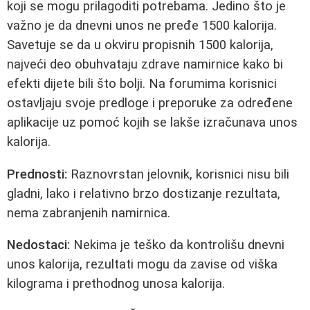
koji se mogu prilagoditi potrebama. Jedino što je
važno je da dnevni unos ne pređe 1500 kalorija.
Savetuje se da u okviru propisnih 1500 kalorija,
najveći deo obuhvataju zdrave namirnice kako bi
efekti dijete bili što bolji. Na forumima korisnici
ostavljaju svoje predloge i preporuke za određene
aplikacije uz pomoć kojih se lakše izračunava unos
kalorija.
Prednosti:
Raznovrstan jelovnik, korisnici nisu bili
gladni, lako i relativno brzo dostizanje rezultata,
nema zabranjenih namirnica.
Nedostaci:
Nekima je teško da kontrolišu dnevni
unos kalorija, rezultati mogu da zavise od viška
kilograma i prethodnog unosa kalorija.