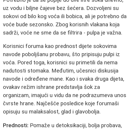
uz vodu i biljne čajeve bez šećera. Dozvoljeni su
sokovi od bilo kog voća ili bobica, ali je potrebno da
voće bude sezonsko. Zbog korisnih vlakana koja
sadrži, voće ne sme da se filtrira - pulpa je važna.
Korisnici foruma kao prednost dijete sokovima
navode poboljšanu probavu, što pripisuju pulpi iz
voća. Pored toga, korisnici su primetili da nema
nadutosti stomaka. Međutim, učesnici diskusija
navode i određene mane. Kao i svaka druga dijeta,
ovakav režim ishrane predstavlja šok za
organizam, imajući u vidu da ne podrazumeva unos
čvrste hrane. Najčešće posledice koje forumaši
opisuju su malaksalost, glad i glavobolja.
Prednosti:
Pomaže u detoksikaciji, bolja probava,