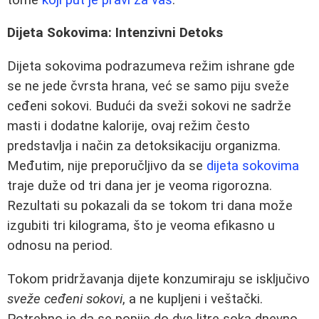
Dijeta Sokovima: Intenzivni Detoks
Dijeta sokovima podrazumeva režim ishrane gde
se ne jede čvrsta hrana, već se samo piju sveže
ceđeni sokovi. Budući da sveži sokovi ne sadrže
masti i dodatne kalorije, ovaj režim često
predstavlja i način za detoksikaciju organizma.
Međutim, nije preporučljivo da se
dijeta sokovima
traje duže od tri dana jer je veoma rigorozna.
Rezultati su pokazali da se tokom tri dana može
izgubiti tri kilograma, što je veoma efikasno u
odnosu na period.
Tokom pridržavanja dijete konzumiraju se isključivo
sveže ceđeni sokovi
, a ne kupljeni i veštački.
Potrebno je da se popije do dve litre soka dnevno,