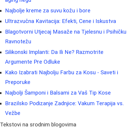
aging negu
Najbolje kreme za suvu kožu i bore
Ultrazvučna Kavitacija: Efekti, Cene i Iskustva
Blagotvorni Utjecaj Masaže na Tjelesnu i Psihičku
Ravnotežu
Silikonski Implanti: Da Ili Ne? Razmotrite
Argumente Pre Odluke
Kako Izabrati Najbolju Farbu za Kosu - Saveti i
Preporuke
Najbolji Šamponi i Balsami za Vaš Tip Kose
Brazilsko Podizanje Zadnjice: Vakum Terapija vs.
Vežbe
Tekstovi na srodnim blogovima