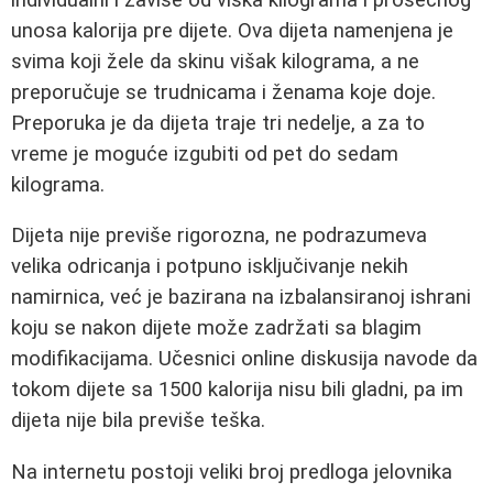
unosa kalorija pre dijete. Ova dijeta namenjena je
svima koji žele da skinu višak kilograma, a ne
preporučuje se trudnicama i ženama koje doje.
Preporuka je da dijeta traje tri nedelje, a za to
vreme je moguće izgubiti od pet do sedam
kilograma.
Dijeta nije previše rigorozna, ne podrazumeva
velika odricanja i potpuno isključivanje nekih
namirnica, već je bazirana na izbalansiranoj ishrani
koju se nakon dijete može zadržati sa blagim
modifikacijama. Učesnici online diskusija navode da
tokom dijete sa 1500 kalorija nisu bili gladni, pa im
dijeta nije bila previše teška.
Na internetu postoji veliki broj predloga jelovnika