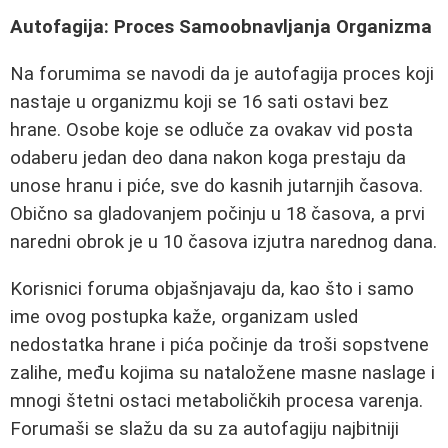
Autofagija: Proces Samoobnavljanja Organizma
Na forumima se navodi da je autofagija proces koji
nastaje u organizmu koji se 16 sati ostavi bez
hrane. Osobe koje se odluče za ovakav vid posta
odaberu jedan deo dana nakon koga prestaju da
unose hranu i piće, sve do kasnih jutarnjih časova.
Obično sa gladovanjem počinju u 18 časova, a prvi
naredni obrok je u 10 časova izjutra narednog dana.
Korisnici foruma objašnjavaju da, kao što i samo
ime ovog postupka kaže, organizam usled
nedostatka hrane i pića počinje da troši sopstvene
zalihe, među kojima su nataložene masne naslage i
mnogi štetni ostaci metaboličkih procesa varenja.
Forumaši se slažu da su za autofagiju najbitniji