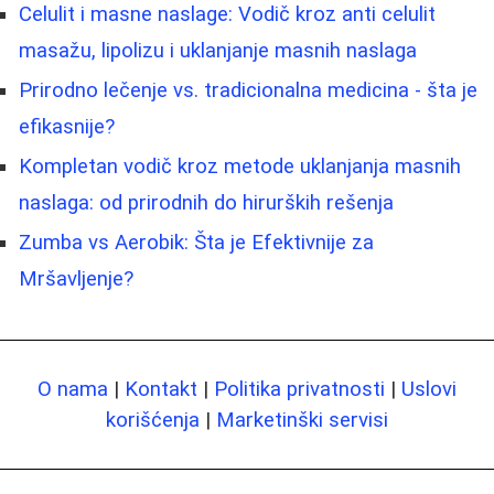
Celulit i masne naslage: Vodič kroz anti celulit
masažu, lipolizu i uklanjanje masnih naslaga
Prirodno lečenje vs. tradicionalna medicina - šta je
efikasnije?
Kompletan vodič kroz metode uklanjanja masnih
naslaga: od prirodnih do hirurških rešenja
Zumba vs Aerobik: Šta je Efektivnije za
Mršavljenje?
O nama
|
Kontakt
|
Politika privatnosti
|
Uslovi
korišćenja
|
Marketinški servisi