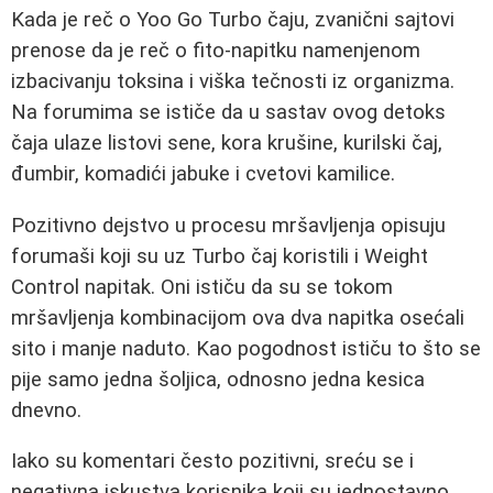
Kada je reč o Yoo Go Turbo čaju, zvanični sajtovi
prenose da je reč o fito-napitku namenjenom
izbacivanju toksina i viška tečnosti iz organizma.
Na forumima se ističe da u sastav ovog detoks
čaja ulaze listovi sene, kora krušine, kurilski čaj,
đumbir, komadići jabuke i cvetovi kamilice.
Pozitivno dejstvo u procesu mršavljenja opisuju
forumaši koji su uz Turbo čaj koristili i Weight
Control napitak. Oni ističu da su se tokom
mršavljenja kombinacijom ova dva napitka osećali
sito i manje naduto. Kao pogodnost ističu to što se
pije samo jedna šoljica, odnosno jedna kesica
dnevno.
Iako su komentari često pozitivni, sreću se i
negativna iskustva korisnika koji su jednostavno