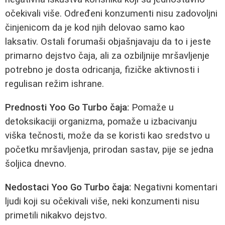
očekivali više. Određeni konzumenti nisu zadovoljni
činjenicom da je kod njih delovao samo kao
laksativ. Ostali forumaši objašnjavaju da to i jeste
primarno dejstvo čaja, ali za ozbiljnije mršavljenje
potrebno je dosta odricanja, fizičke aktivnosti i
regulisan režim ishrane.
Prednosti Yoo Go Turbo čaja:
Pomaže u
detoksikaciji organizma, pomaže u izbacivanju
viška tečnosti, može da se koristi kao sredstvo u
početku mršavljenja, prirodan sastav, pije se jedna
šoljica dnevno.
Nedostaci Yoo Go Turbo čaja:
Negativni komentari
ljudi koji su očekivali više, neki konzumenti nisu
primetili nikakvo dejstvo.