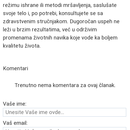
režimu ishrane ili metodi mršavljenja, saslušate
svoje telo i, po potrebi, konsultujete se sa
zdravstvenim stručnjakom. Dugoročan uspeh ne
leži u brzim rezultatima, već u održivim
promenama životnih navika koje vode ka boljem
kvalitetu života.
Komentari
Trenutno nema komentara za ovaj članak.
Vaše ime:
Vaš email: