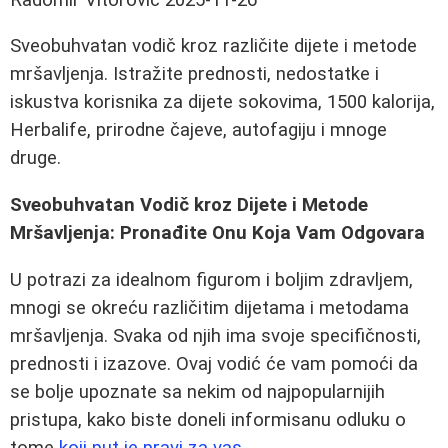
Sveobuhvatan vodič kroz različite dijete i metode
mršavljenja. Istražite prednosti, nedostatke i
iskustva korisnika za dijete sokovima, 1500 kalorija,
Herbalife, prirodne čajeve, autofagiju i mnoge
druge.
Sveobuhvatan Vodič kroz Dijete i Metode
Mršavljenja: Pronađite Onu Koja Vam Odgovara
U potrazi za idealnom figurom i boljim zdravljem,
mnogi se okreću različitim dijetama i metodama
mršavljenja. Svaka od njih ima svoje specifičnosti,
prednosti i izazove. Ovaj vodić će vam pomoći da
se bolje upoznate sa nekim od najpopularnijih
pristupa, kako biste doneli informisanu odluku o
tome
koji put je pravi za vas
.