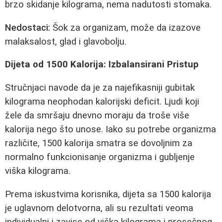
brzo skidanje kilograma, nema nadutosti stomaka.
Nedostaci:
Šok za organizam, može da izazove
malaksalost, glad i glavobolju.
Dijeta od 1500 Kalorija: Izbalansirani Pristup
Stručnjaci navode da je za najefikasniji gubitak
kilograma neophodan kalorijski deficit. Ljudi koji
žele da smršaju dnevno moraju da troše više
kalorija nego što unose. Iako su potrebe organizma
različite, 1500 kalorija smatra se dovoljnim za
normalno funkcionisanje organizma i gubljenje
viška kilograma.
Prema iskustvima korisnika, dijeta sa 1500 kalorija
je uglavnom delotvorna, ali su rezultati veoma
individualni i zavise od viška kilograma i prosečnog