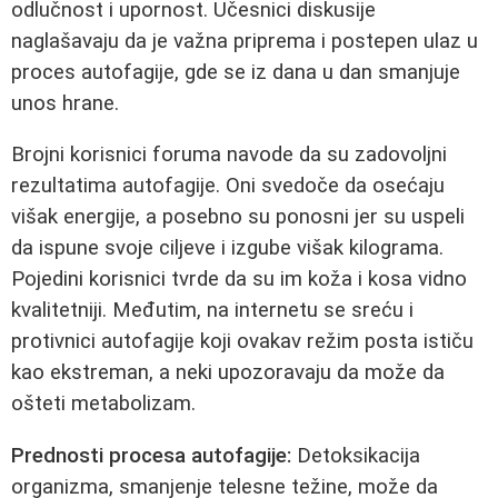
odlučnost i upornost. Učesnici diskusije
naglašavaju da je važna priprema i postepen ulaz u
proces autofagije, gde se iz dana u dan smanjuje
unos hrane.
Brojni korisnici foruma navode da su zadovoljni
rezultatima autofagije. Oni svedoče da osećaju
višak energije, a posebno su ponosni jer su uspeli
da ispune svoje ciljeve i izgube višak kilograma.
Pojedini korisnici tvrde da su im koža i kosa vidno
kvalitetniji. Međutim, na internetu se sreću i
protivnici autofagije koji ovakav režim posta ističu
kao ekstreman, a neki upozoravaju da može da
ošteti metabolizam.
Prednosti procesa autofagije:
Detoksikacija
organizma, smanjenje telesne težine, može da