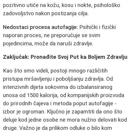
pozitivno utiče na kožu, kosu i nokte, psihološko
zadovoljstvo nakon postizanja cilja.
Nedostaci procesa autofagije:
Psihički i fizički
naporan proces, ne preporučuje se svim
pojedincima, može da naruši zdravlje.
Zaključak: Pronađite Svoj Put ka Boljem Zdravlju
Kao što smo videli, postoji mnogo različitih
pristupa mršavljenju i poboljšanju zdravlja. Od
intenzivnih dijeta sokovima do izbalansiranog
unosa od 1500 kalorija, od kompanijskih proizvoda
do prirodnih čajeva i metoda poput autofagije -
izbor je ogroman. Ključno je zapamtiti da ono što
deluje kod jedne osobe ne mora nužno delovati kod
druge. Važno je da prilikom odluke o bilo kom