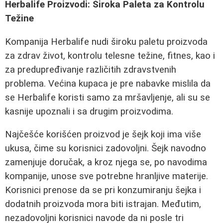
Herbalife Proizvodi: Široka Paleta za Kontrolu
Težine
Kompanija Herbalife nudi široku paletu proizvoda
za zdrav život, kontrolu telesne težine, fitnes, kao i
za predupređivanje različitih zdravstvenih
problema. Većina kupaca je pre nabavke mislila da
se Herbalife koristi samo za mršavljenje, ali su se
kasnije upoznali i sa drugim proizvodima.
Najčešće korišćen proizvod je šejk koji ima više
ukusa, čime su korisnici zadovoljni. Šejk navodno
zamenjuje doručak, a kroz njega se, po navodima
kompanije, unose sve potrebne hranljive materije.
Korisnici prenose da se pri konzumiranju šejka i
dodatnih proizvoda mora biti istrajan. Međutim,
nezadovoljni korisnici navode da ni posle tri