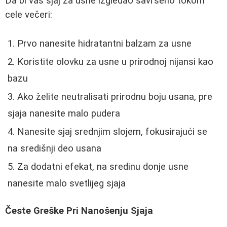
Da bi vaš sjaj za usne izgledao savršeno tokom
cele večeri:
Prvo nanesite hidratantni balzam za usne
Koristite olovku za usne u prirodnoj nijansi kao
bazu
Ako želite neutralisati prirodnu boju usana, pre
sjaja nanesite malo pudera
Nanesite sjaj srednjim slojem, fokusirajući se
na središnji deo usana
Za dodatni efekat, na sredinu donje usne
nanesite malo svetlijeg sjaja
Česte Greške Pri Nanošenju Sjaja