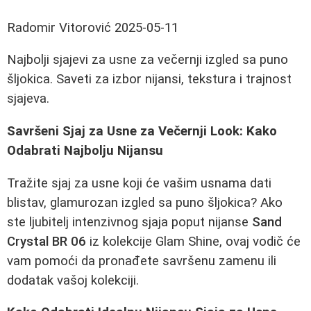
Radomir Vitorović
2025-05-11
Najbolji sjajevi za usne za večernji izgled sa puno
šljokica. Saveti za izbor nijansi, tekstura i trajnost
sjajeva.
Savršeni Sjaj za Usne za Večernji Look: Kako
Odabrati Najbolju Nijansu
Tražite sjaj za usne koji će vašim usnama dati
blistav, glamurozan izgled sa puno šljokica? Ako
ste ljubitelj intenzivnog sjaja poput nijanse
Sand
Crystal BR 06
iz kolekcije Glam Shine, ovaj vodič će
vam pomoći da pronađete savršenu zamenu ili
dodatak vašoj kolekciji.