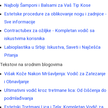
Najbolji Šamponi i Balsami za Vaš Tip Kose
Estetske procedure za oblikovanje nogu i zadnjice -
Sve informacije
Contractubex za ožiljke - Kompletan vodič sa
iskustvima korisnika
Labioplastika u Srbiji: Iskustva, Saveti i Najčešća
Pitanja
Tekstovi na srodnim blogovima
Višak Kože Nakon Mršavljenja: Vodič za Zatezanje
i Obnavljanje
Ultimativni vodič kroz tretmane lica: Od čišćenja do
podmlađivanja
Estetski Tretmani Lica i Tela: Kompletan Vodič za