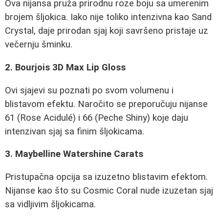
Ova nijansa pruža prirodnu roze boju sa umerenim
brojem šljokica. Iako nije toliko intenzivna kao Sand
Crystal, daje prirodan sjaj koji savršeno pristaje uz
večernju šminku.
2. Bourjois 3D Max Lip Gloss
Ovi sjajevi su poznati po svom volumenu i
blistavom efektu. Naročito se preporučuju nijanse
61 (Rose Acidulé) i 66 (Peche Shiny) koje daju
intenzivan sjaj sa finim šljokicama.
3. Maybelline Watershine Carats
Pristupačna opcija sa izuzetno blistavim efektom.
Nijanse kao što su Cosmic Coral nude izuzetan sjaj
sa vidljivim šljokicama.