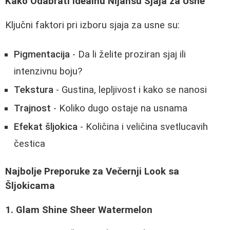
Kako Odabrati Idealnu Nijansu Sjaja za Usne
Ključni faktori pri izboru sjaja za usne su:
Pigmentacija
- Da li želite proziran sjaj ili
intenzivnu boju?
Tekstura
- Gustina, lepljivost i kako se nanosi
Trajnost
- Koliko dugo ostaje na usnama
Efekat šljokica
- Količina i veličina svetlucavih
čestica
Najbolje Preporuke za Večernji Look sa
Šljokicama
1. Glam Shine Sheer Watermelon