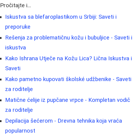
Pročitajte i...
Iskustva sa blefaroplastikom u Srbiji: Saveti i
preporuke
Rešenja za problematičnu kožu i bubuljice - Saveti i
iskustva
Kako Ishrana Utječe na Kožu Lica? Lična Iskustva i
Saveti
Kako pametno kupovati školské udžbenike - Saveti
za roditelje
Matične ćelije iz pupčane vrpce - Kompletan vodič
za roditelje
Depilacija šećerom - Drevna tehnika koja vraća
popularnost