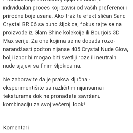
individualan proces koji zavisi od vaših preferenci i
prirodne boje usana. Ako tražite efekt sličan Sand
Crystal BR 06 sa puno šljokica, fokusirajte se na
proizvode iz Glam Shine kolekcije ili Bourjois 3D
Max serije. Za one kojima se ne dopada rozo-
narandžasti podton nijanse 405 Crystal Nude Glow,
bolji izbor bi mogao biti svetliji roze ili neutralni
nude sjajevi sa finim šljokicama.
Ne zaboravite da je praksa ključna -
eksperimentišite sa različitim nijansama i
teksturama dok ne pronađete savršenu
kombinaciju za svoj večernji look!
Komentari