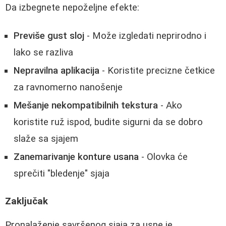
Da izbegnete nepoželjne efekte:
Previše gust sloj
- Može izgledati neprirodno i
lako se razliva
Nepravilna aplikacija
- Koristite precizne četkice
za ravnomerno nanošenje
Mešanje nekompatibilnih tekstura
- Ako
koristite ruž ispod, budite sigurni da se dobro
slaže sa sjajem
Zanemarivanje konture usana
- Olovka će
sprečiti "bledenje" sjaja
Zaključak
Pronalaženje savršenog sjaja za usne je