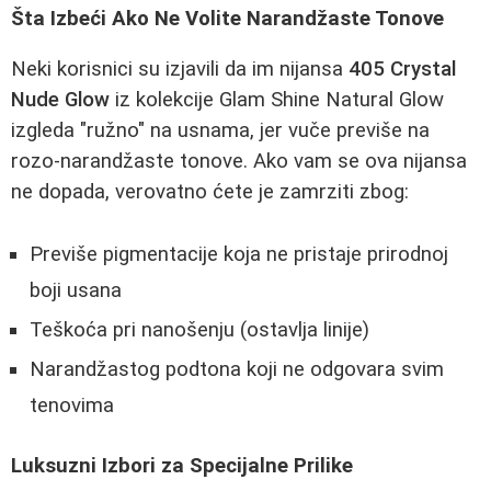
Šta Izbeći Ako Ne Volite Narandžaste Tonove
Neki korisnici su izjavili da im nijansa
405 Crystal
Nude Glow
iz kolekcije Glam Shine Natural Glow
izgleda "ružno" na usnama, jer vuče previše na
rozo-narandžaste tonove. Ako vam se ova nijansa
ne dopada, verovatno ćete je zamrziti zbog:
Previše pigmentacije koja ne pristaje prirodnoj
boji usana
Teškoća pri nanošenju (ostavlja linije)
Narandžastog podtona koji ne odgovara svim
tenovima
Luksuzni Izbori za Specijalne Prilike