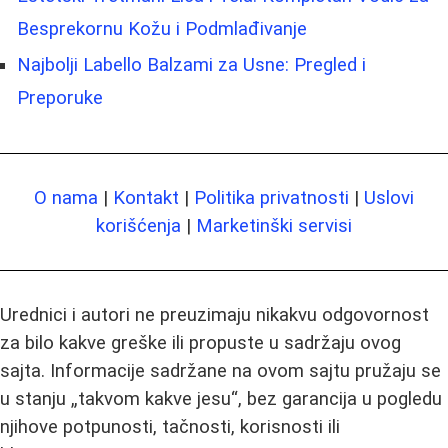
Besprekornu Kožu i Podmlađivanje
Najbolji Labello Balzami za Usne: Pregled i
Preporuke
O nama
|
Kontakt
|
Politika privatnosti
|
Uslovi
korišćenja
|
Marketinški servisi
Urednici i autori ne preuzimaju nikakvu odgovornost
za bilo kakve greške ili propuste u sadržaju ovog
sajta. Informacije sadržane na ovom sajtu pružaju se
u stanju „takvom kakve jesu“, bez garancija u pogledu
njihove potpunosti, tačnosti, korisnosti ili