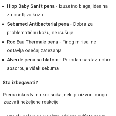
Hipp Baby Sanft pena
- Izuzetno blaga, idealna
za osetljivu kožu
Sebamed Antibacterial pena
- Dobra za
problematičnu kožu, ne isušuje
Roc Eau Thermale pena
- Finog mirisa, ne
ostavlja osećaj zatezanja
Alverde pena sa blatom
- Prirodan sastav, dobro
apsorbuje višak sebuma
Šta izbegavati?
Prema iskustvima korisnika, neki proizvodi mogu
izazvati neželjene reakcije: