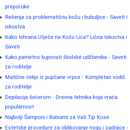
preporuke
Rešenja za problematičnu kožu i bubuljice - Saveti i
iskustva
Kako Ishrana Utječe na Kožu Lica? Lična Iskustva i
Saveti
Kako pametno kupovati školské udžbenike - Saveti
za roditelje
Matične ćelije iz pupčane vrpce - Kompletan vodič
za roditelje
Depilacija šećerom - Drevna tehnika koja vraća
popularnost
Najbolji Šamponi i Balsami za Vaš Tip Kose
Estetske procedure za oblikovanje nogu i zadnjice -