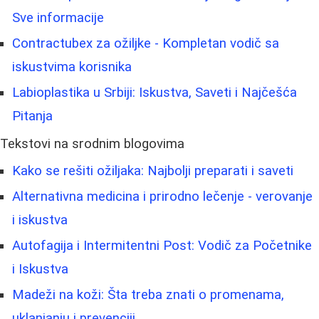
Sve informacije
Contractubex za ožiljke - Kompletan vodič sa
iskustvima korisnika
Labioplastika u Srbiji: Iskustva, Saveti i Najčešća
Pitanja
Tekstovi na srodnim blogovima
Kako se rešiti ožiljaka: Najbolji preparati i saveti
Alternativna medicina i prirodno lečenje - verovanje
i iskustva
Autofagija i Intermitentni Post: Vodič za Početnike
i Iskustva
Madeži na koži: Šta treba znati o promenama,
uklanjanju i prevenciji