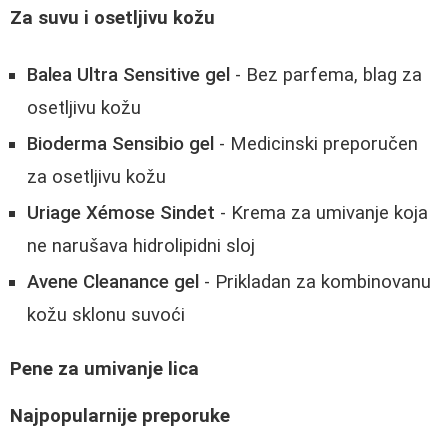
Za suvu i osetljivu kožu
Balea Ultra Sensitive gel
- Bez parfema, blag za
osetljivu kožu
Bioderma Sensibio gel
- Medicinski preporučen
za osetljivu kožu
Uriage Xémose Sindet
- Krema za umivanje koja
ne narušava hidrolipidni sloj
Avene Cleanance gel
- Prikladan za kombinovanu
kožu sklonu suvoći
Pene za umivanje lica
Najpopularnije preporuke