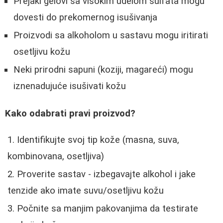
Prejaki gelovi sa visokim udelom sulfata mogu
dovesti do prekomernog isušivanja
Proizvodi sa alkoholom u sastavu mogu iritirati
osetljivu kožu
Neki prirodni sapuni (koziji, magareći) mogu
iznenadujuće isušivati kožu
Kako odabrati pravi proizvod?
Identifikujte svoj tip kože (masna, suva,
kombinovana, osetljiva)
Proverite sastav - izbegavajte alkohol i jake
tenzide ako imate suvu/osetljivu kožu
Počnite sa manjim pakovanjima da testirate