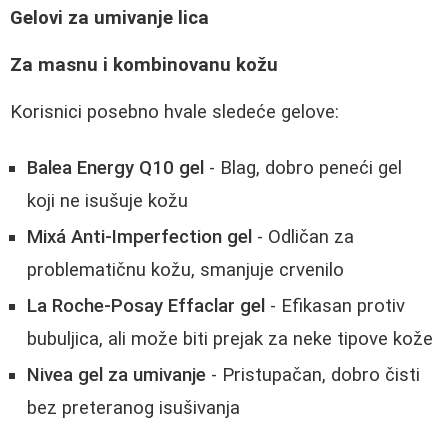
Gelovi za umivanje lica
Za masnu i kombinovanu kožu
Korisnici posebno hvale sledeće gelove:
Balea Energy Q10 gel
- Blag, dobro peneći gel
koji ne isušuje kožu
Mixá Anti-Imperfection gel
- Odličan za
problematičnu kožu, smanjuje crvenilo
La Roche-Posay Effaclar gel
- Efikasan protiv
bubuljica, ali može biti prejak za neke tipove kože
Nivea gel za umivanje
- Pristupačan, dobro čisti
bez preteranog isušivanja