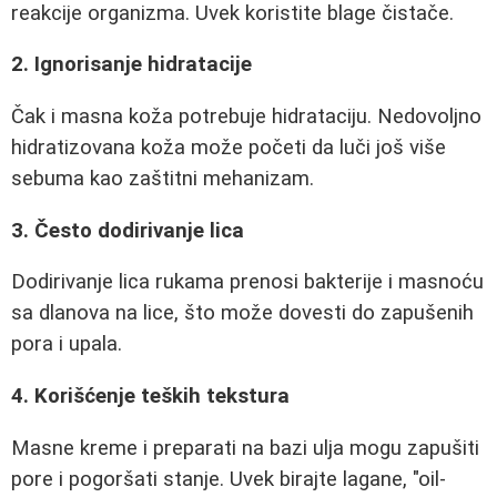
reakcije organizma. Uvek koristite blage čistače.
2. Ignorisanje hidratacije
Čak i masna koža potrebuje hidrataciju. Nedovoljno
hidratizovana koža može početi da luči još više
sebuma kao zaštitni mehanizam.
3. Često dodirivanje lica
Dodirivanje lica rukama prenosi bakterije i masnoću
sa dlanova na lice, što može dovesti do zapušenih
pora i upala.
4. Korišćenje teških tekstura
Masne kreme i preparati na bazi ulja mogu zapušiti
pore i pogoršati stanje. Uvek birajte lagane, "oil-