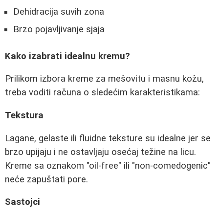
Dehidracija suvih zona
Brzo pojavljivanje sjaja
Kako izabrati idealnu kremu?
Prilikom izbora kreme za mešovitu i masnu kožu,
treba voditi računa o sledećim karakteristikama:
Tekstura
Lagane, gelaste ili fluidne teksture su idealne jer se
brzo upijaju i ne ostavljaju osećaj težine na licu.
Kreme sa oznakom "oil-free" ili "non-comedogenic"
neće zapuštati pore.
Sastojci