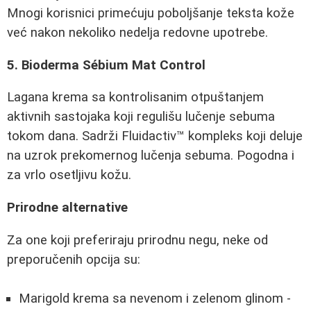
Mnogi korisnici primećuju poboljšanje teksta kože
već nakon nekoliko nedelja redovne upotrebe.
5. Bioderma Sébium Mat Control
Lagana krema sa kontrolisanim otpuštanjem
aktivnih sastojaka koji regulišu lučenje sebuma
tokom dana. Sadrži Fluidactiv™ kompleks koji deluje
na uzrok prekomernog lučenja sebuma. Pogodna i
za vrlo osetljivu kožu.
Prirodne alternative
Za one koji preferiraju prirodnu negu, neke od
preporučenih opcija su:
Marigold krema sa nevenom i zelenom glinom -