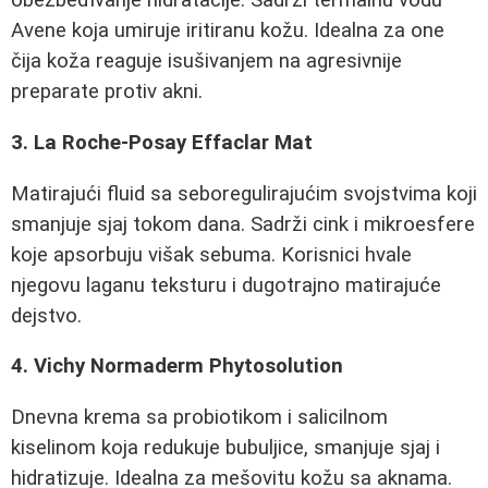
obezbeđivanje hidratacije. Sadrži termalnu vodu
Avene koja umiruje iritiranu kožu. Idealna za one
čija koža reaguje isušivanjem na agresivnije
preparate protiv akni.
3. La Roche-Posay Effaclar Mat
Matirajući fluid sa seboregulirajućim svojstvima koji
smanjuje sjaj tokom dana. Sadrži cink i mikroesfere
koje apsorbuju višak sebuma. Korisnici hvale
njegovu laganu teksturu i dugotrajno matirajuće
dejstvo.
4. Vichy Normaderm Phytosolution
Dnevna krema sa probiotikom i salicilnom
kiselinom koja redukuje bubuljice, smanjuje sjaj i
hidratizuje. Idealna za mešovitu kožu sa aknama.