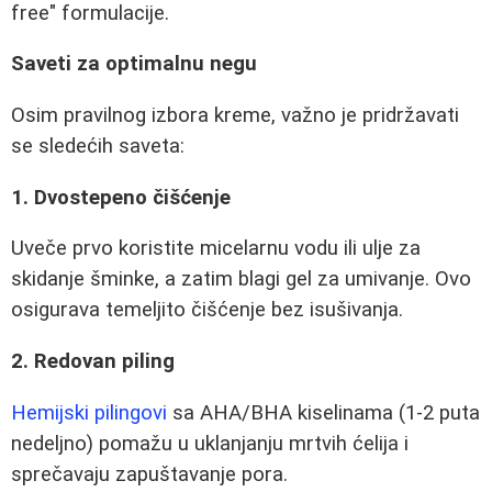
free" formulacije.
Saveti za optimalnu negu
Osim pravilnog izbora kreme, važno je pridržavati
se sledećih saveta:
1. Dvostepeno čišćenje
Uveče prvo koristite micelarnu vodu ili ulje za
skidanje šminke, a zatim blagi gel za umivanje. Ovo
osigurava temeljito čišćenje bez isušivanja.
2. Redovan piling
Hemijski pilingovi
sa AHA/BHA kiselinama (1-2 puta
nedeljno) pomažu u uklanjanju mrtvih ćelija i
sprečavaju zapuštavanje pora.