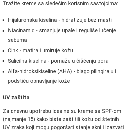
Tražite kreme sa sledećim korisnim sastojcima:
Hijaluronska kiselina - hidratizuje bez masti
Niacinamid - smanjuje upale i reguliše lučenje
sebuma
Cink - matira i umiruje kožu
Salicilna kiselina - pomaže u čišćenju pora
Alfa-hidroksikiseline (AHA) - blago pilingiraju i
podstiču obnavljanje kože
UV zaštita
Za dnevnu upotrebu idealne su kreme sa SPF-om
(najmanje 15) kako biste zaštitili kožu od štetnih
UV zraka koji mogu pogoršati stanje akni i izazvati