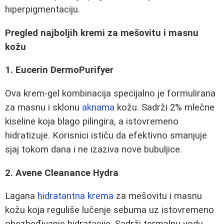
hiperpigmentaciju.
Pregled najboljih kremi za mešovitu i masnu
kožu
1. Eucerin DermoPurifyer
Ova krem-gel kombinacija specijalno je formulirana
za masnu i sklonu
aknama
kožu. Sadrži 2% mlečne
kiseline koja blago pilingira, a istovremeno
hidratizuje. Korisnici ističu da efektivno smanjuje
sjaj tokom dana i ne izaziva nove bubuljice.
2. Avene Cleanance Hydra
Lagana
hidratantna krema
za mešovitu i masnu
kožu koja reguliše lučenje sebuma uz istovremeno