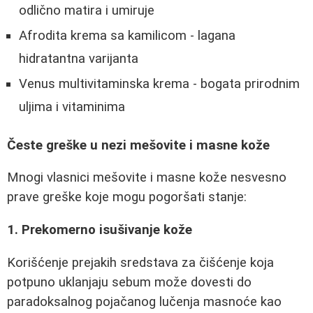
odlično matira i umiruje
Afrodita krema sa kamilicom - lagana
hidratantna varijanta
Venus multivitaminska krema - bogata prirodnim
uljima i vitaminima
Česte greške u nezi mešovite i masne kože
Mnogi vlasnici mešovite i masne kože nesvesno
prave greške koje mogu pogoršati stanje:
1. Prekomerno isušivanje kože
Korišćenje prejakih sredstava za čišćenje koja
potpuno uklanjaju sebum može dovesti do
paradoksalnog pojačanog lučenja masnoće kao