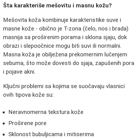
Šta karakteriše mešovitu i masnu kožu?
Mešovita koža kombinuje karakteristike suve i
masne kože - obično je T-zona (čelo, nos i brada)
masnija sa proširenim porama i sklona sjaju, dok
obrazi i slepoočnice mogu biti suvi ili normalni.
Masna koža je obilježena prekomernim lučenjem
sebuma, što može dovesti do sjaja, zapušenih pora
i pojave akni.
Ključni problemi sa kojima se suočavaju vlasnici
ovih tipova kože su:
Neravnomerna tekstura kože
Proširene pore
Sklonost bubuljicama i mitiserima