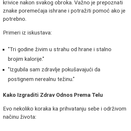
krivice nakon svakog obroka. Važno je prepoznati
znake poremećaja ishrane i potražiti pomoć ako je
potrebno.
Primeri iz iskustava:
"Tri godine živim u strahu od hrane i stalno
brojim kalorije."
"Izgubila sam zdravlje pokušavajući da
postignem nerealnu težinu."
Kako Izgraditi Zdrav Odnos Prema Telu
Evo nekoliko koraka ka prihvatanju sebe i održivom
načinu života: