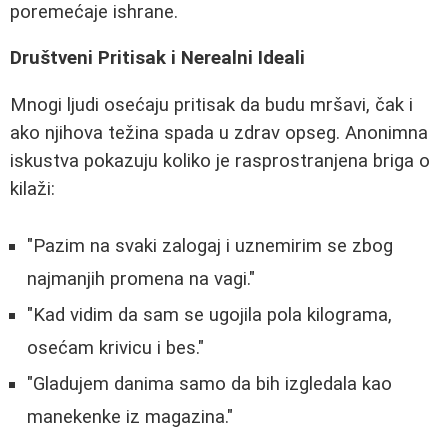
poremećaje ishrane.
Društveni Pritisak i Nerealni Ideali
Mnogi ljudi osećaju pritisak da budu mršavi, čak i
ako njihova težina spada u zdrav opseg. Anonimna
iskustva pokazuju koliko je rasprostranjena briga o
kilaži:
"Pazim na svaki zalogaj i uznemirim se zbog
najmanjih promena na vagi."
"Kad vidim da sam se ugojila pola kilograma,
osećam krivicu i bes."
"Gladujem danima samo da bih izgledala kao
manekenke iz magazina."