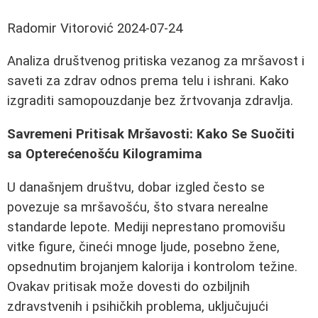
Radomir Vitorović
2024-07-24
Analiza društvenog pritiska vezanog za mršavost i
saveti za zdrav odnos prema telu i ishrani. Kako
izgraditi samopouzdanje bez žrtvovanja zdravlja.
Savremeni Pritisak Mršavosti: Kako Se Suočiti
sa Opterećenošću Kilogramima
U današnjem društvu, dobar izgled često se
povezuje sa mršavošću, što stvara nerealne
standarde lepote. Mediji neprestano promovišu
vitke figure, čineći mnoge ljude, posebno žene,
opsednutim brojanjem kalorija i kontrolom težine.
Ovakav pritisak može dovesti do ozbiljnih
zdravstvenih i psihičkih problema, uključujući