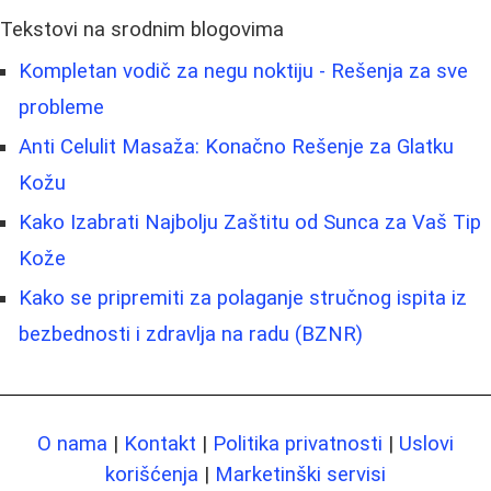
Tekstovi na srodnim blogovima
Kompletan vodič za negu noktiju - Rešenja za sve
probleme
Anti Celulit Masaža: Konačno Rešenje za Glatku
Kožu
Kako Izabrati Najbolju Zaštitu od Sunca za Vaš Tip
Kože
Kako se pripremiti za polaganje stručnog ispita iz
bezbednosti i zdravlja na radu (BZNR)
O nama
|
Kontakt
|
Politika privatnosti
|
Uslovi
korišćenja
|
Marketinški servisi