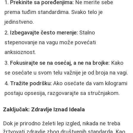
Prekinite sa poređenjima:
Ne merite sebe
prema tuđim standardima. Svako telo je
jedinstveno.
Izbegavajte često merenje:
Stalno
stepenovanje na vagu može povećati
anksioznost.
Fokusirajte se na osećaj, a ne na brojke:
Kako
se osećate u svom telu važnije je od broja na vagi.
Tražite podršku:
Ako osećate da vam kilogrami
postaju opsesija, razgovarajte sa stručnjakom.
Zaključak: Zdravlje Iznad Ideala
Dok je prirodno želeti lep izgled, nikada ne treba
žrtvovati zdravlje zbog društvenih standarda. Kao