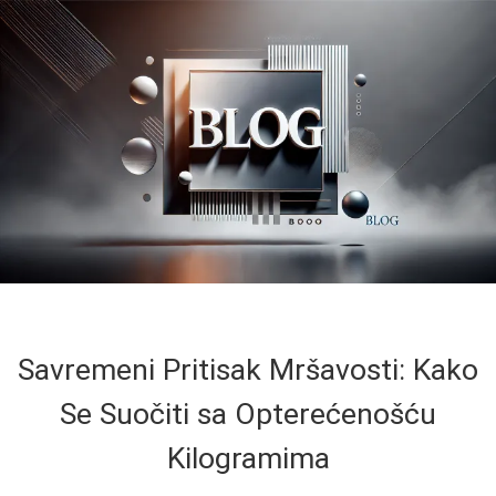
Savremeni Pritisak Mršavosti: Kako
Se Suočiti sa Opterećenošću
Kilogramima