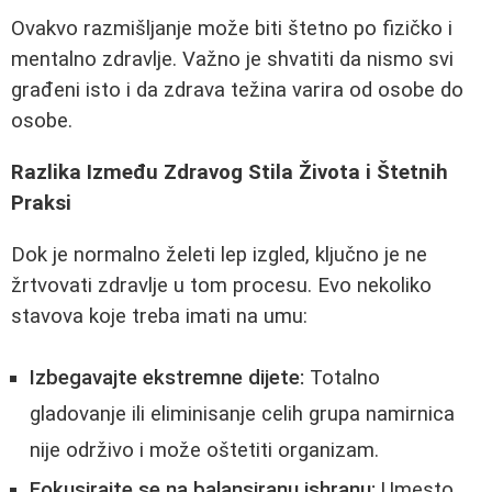
Ovakvo razmišljanje može biti štetno po fizičko i
mentalno zdravlje. Važno je shvatiti da nismo svi
građeni isto i da zdrava težina varira od osobe do
osobe.
Razlika Između Zdravog Stila Života i Štetnih
Praksi
Dok je normalno želeti lep izgled, ključno je ne
žrtvovati zdravlje u tom procesu. Evo nekoliko
stavova koje treba imati na umu:
Izbegavajte ekstremne dijete:
Totalno
gladovanje ili eliminisanje celih grupa namirnica
nije održivo i može oštetiti organizam.
Fokusirajte se na balansiranu ishranu:
Umesto