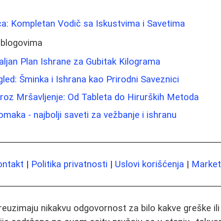
Lica: Kompletan Vodič sa Iskustvima i Savetima
 blogovima
taljan Plan Ishrane za Gubitak Kilograma
gled: Šminka i Ishrana kao Prirodni Saveznici
roz Mršavljenje: Od Tableta do Hirurških Metoda
maka - najbolji saveti za vežbanje i ishranu
ontakt
|
Politika privatnosti
|
Uslovi korišćenja
|
Marketi
preuzimaju nikakvu odgovornost za bilo kakve greške il