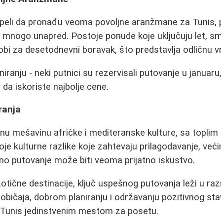
speli da pronađu veoma povoljne aranžmane za Tunis,
 mnogo unapred. Postoje ponude koje uključuju let, sm
bi za desetodnevni boravak, što predstavlja odličnu 
niranju - neki putnici su rezervisali putovanje u januaru
 da iskoriste najbolje cene.
ranja
enu mešavinu afričke i mediteranske kulture, sa topl
oje kulturne razlike koje zahtevaju prilagodavanje, već
no putovanje može biti veoma prijatno iskustvo.
otične destinacije, ključ uspešnog putovanja leži u ra
 običaja, dobrom planiranju i održavanju pozitivnog st
e Tunis jedinstvenim mestom za posetu.