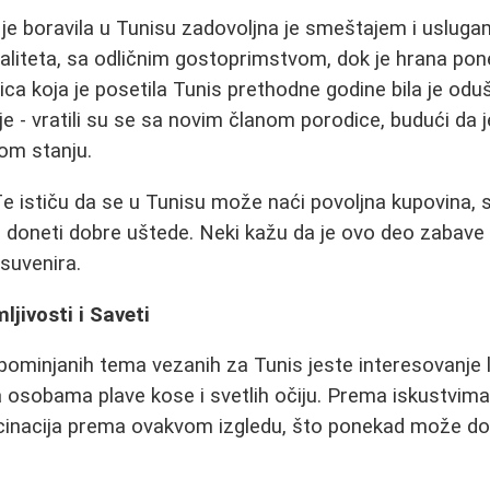
 je boravila u Tunisu zadovoljna je smeštajem i uslug
valiteta, sa odličnim gostoprimstvom, dok je hrana po
dica koja je posetila Tunis prethodne godine bila je od
ije - vratili su se sa novim članom porodice, budući da
gom stanju.
đe ističu da se u Tunisu može naći povoljna kupovina
 doneti dobre uštede. Neki kažu da je ovo deo zabav
 suvenira.
ljivosti i Saveti
ominjanih tema vezanih za Tunis jeste interesovanje 
 osobama plave kose i svetlih očiju. Prema iskustvima
scinacija prema ovakvom izgledu, što ponekad može do