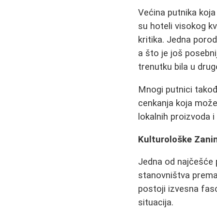
Većina putnika koja
su hoteli visokog k
kritika. Jedna poro
a što je još posebn
trenutku bila u dru
Mnogi putnici tako
cenkanja koja može
lokalnih proizvoda i
Kulturološke Zanim
Jedna od najčešće p
stanovništva prema
postoji izvesna fa
situacija.