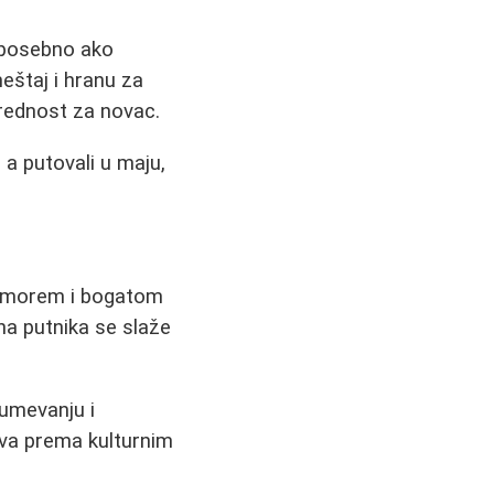
 posebno ako
eštaj i hranu za
vrednost za novac.
, a putovali u maju,
im morem i bogatom
ina putnika se slaže
zumevanju i
ava prema kulturnim