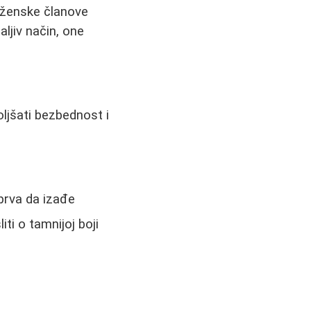
a ženske članove
ljiv način, one
oljšati bezbednost i
 prva da izađe
i o tamnijoj boji