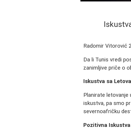
Iskustva
Radomir Vitorović
Da li Tunis vredi po
zanimljive priče o o
Iskustva sa Letova
Planirate letovanje 
iskustva, pa smo pri
severnoafričku dest
Pozitivna Iskustva