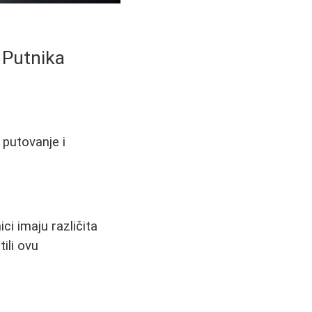
e Putnika
 putovanje i
ci imaju različita
tili ovu