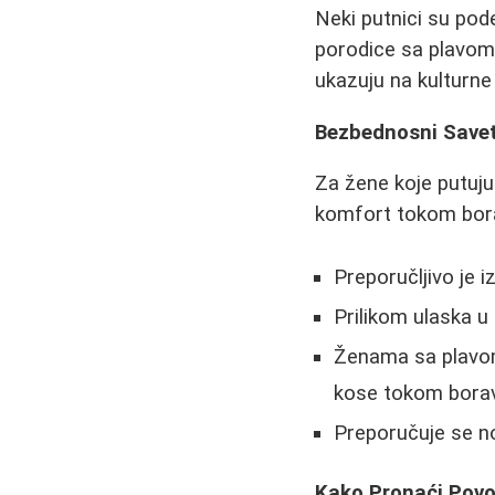
Neki putnici su pod
porodice sa plavom 
ukazuju na kulturne 
Bezbednosni Savet
Za žene koje putuju
komfort tokom bor
Preporučljivo je 
Prilikom ulaska u
Ženama sa plavom 
kose tokom bora
Preporučuje se no
Kako Pronaći Pov