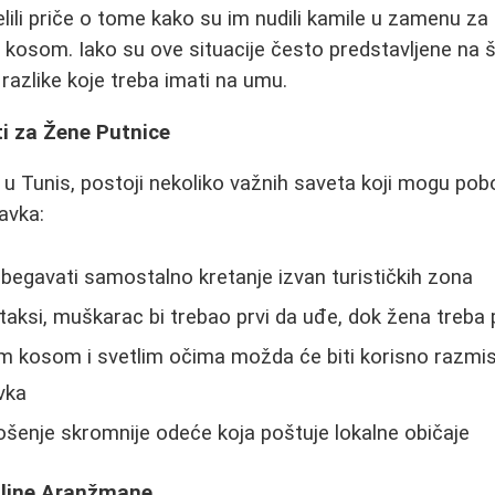
elili priče o tome kako su im nudili kamile u zamenu z
kosom. Iako su ove situacije često predstavljene na ša
razlike koje treba imati na umu.
i za Žene Putnice
 u Tunis, postoji nekoliko važnih saveta koji mogu pob
avka:
izbegavati samostalno kretanje izvan turističkih zona
 taksi, muškarac bi trebao prvi da uđe, dok žena treba
kosom i svetlim očima možda će biti korisno razmislit
vka
šenje skromnije odeće koja poštuje lokalne običaje
oljne Aranžmane