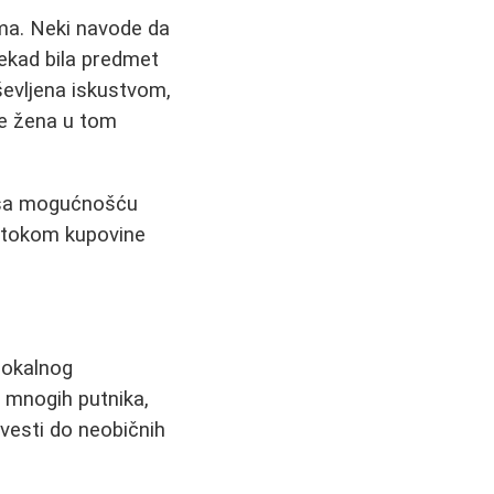
ama. Neki navode da
nekad bila predmet
uševljena iskustvom,
 je žena u tom
, sa mogućnošću
e tokom kupovine
lokalnog
 mnogih putnika,
vesti do neobičnih