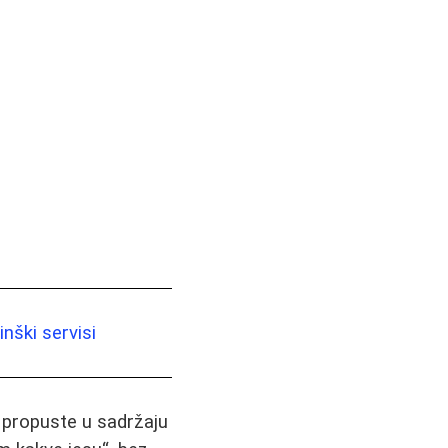
nški servisi
i propuste u sadržaju