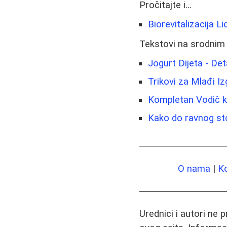
Pročitajte i...
Biorevitalizacija 
Tekstovi na srodnim
Jogurt Dijeta - De
Trikovi za Mlađi Iz
Kompletan Vodič k
Kako do ravnog sto
O nama
|
K
Urednici i autori ne 