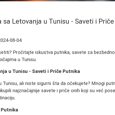
 sa Letovanja u Tunisu - Saveti i Prič
2024-08-04
setiti? Pročitajte iskustva putnika, savete za bezbedno
bičajima u Tunisu.
nja u Tunisu - Saveti i Priče Putnika
u Tunisu, ali niste sigurni šta da očekujete? Mnogi putni
kupili najznačajnije savete i priče onih koji su već pose
inaciju.
 Putnika