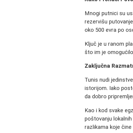
Mnogi putnici su u
rezervišu putovanje
oko 500 evra po oso
Ključ je u ranom pla
što im je omogućilo
Zaključna Razmat
Tunis nudi jedinstv
istorijom. Iako post
da dobro pripremlje
Kao i kod svake egz
poštovanju lokalnih
razlikama koje čin