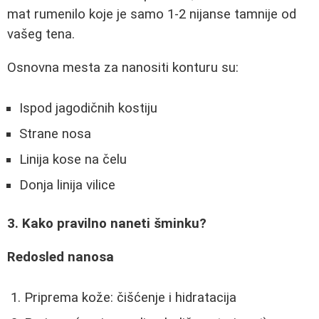
mat rumenilo koje je samo 1-2 nijanse tamnije od
vašeg tena.
Osnovna mesta za nanositi konturu su:
Ispod jagodičnih kostiju
Strane nosa
Linija kose na čelu
Donja linija vilice
3. Kako pravilno naneti šminku?
Redosled nanosa
Priprema kože: čišćenje i hidratacija