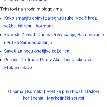
Tekstovi na srodnim blogovima
Kako smanjiti obim i zategnuti ruke: Vodič kroz
vežbe, ishranu i hormone
Estetski Zahvati Danas: Prihvaćanje, Razumevanje
i Put ka Samopouzdanju
Saveti za negu osetljive kože lica
Prirodni Tretmani Protiv Akni: Lično Iskustvo i
Efektivni Saveti
O nama
|
Kontakt
|
Politika privatnosti
|
Uslovi
korišćenja
|
Marketinški servisi