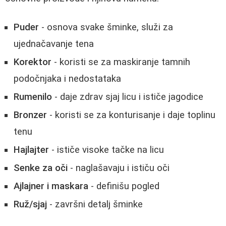
Puder
- osnova svake šminke, služi za
ujednačavanje tena
Korektor
- koristi se za maskiranje tamnih
podočnjaka i nedostataka
Rumenilo
- daje zdrav sjaj licu i ističe jagodice
Bronzer
- koristi se za konturisanje i daje toplinu
tenu
Hajlajter
- ističe visoke tačke na licu
Senke za oči
- naglašavaju i ističu oči
Ajlajner i maskara
- definišu pogled
Ruž/sjaj
- završni detalj šminke