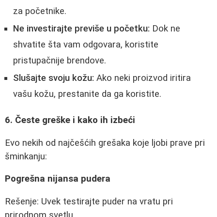
za početnike.
Ne investirajte previše u početku:
Dok ne
shvatite šta vam odgovara, koristite
pristupačnije brendove.
Slušajte svoju kožu:
Ako neki proizvod iritira
vašu kožu, prestanite da ga koristite.
6. Česte greške i kako ih izbeći
Evo nekih od najčešćih grešaka koje ljobi prave pri
šminkanju:
Pogrešna nijansa pudera
Rešenje: Uvek testirajte puder na vratu pri
prirodnom svetlu.