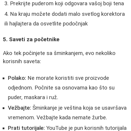
Prekrijte puderom koji odgovara vašoj boji tena
Na kraju možete dodati malo svetlog korektora
ili hajlajtera da osvetlite podočnjak
5. Saveti za početnike
Ako tek počinjete sa šminkanjem, evo nekoliko
korisnih saveta:
Polako:
Ne morate koristiti sve proizvode
odjednom. Počnite sa osnovama kao što su
puder, maskara i ruž.
Vežbajte:
Šminkanje je veština koja se usavršava
vremenom. Vežbajte kada nemate žurbe.
Prati tutorijale:
YouTube je pun korisnih tutorijala