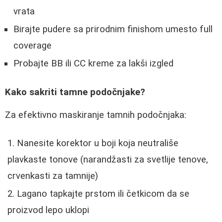
vrata
Birajte pudere sa prirodnim finishom umesto full
coverage
Probajte BB ili CC kreme za lakši izgled
Kako sakriti tamne podočnjake?
Za efektivno maskiranje tamnih podočnjaka:
Nanesite korektor u boji koja neutrališe
plavkaste tonove (narandžasti za svetlije tenove,
crvenkasti za tamnije)
Lagano tapkajte prstom ili četkicom da se
proizvod lepo uklopi