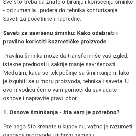
Sve što treba da znate o biranju i korišćenju šminke
- od rumenila i pudera do tehnika konturisanja.
Saveti za početnike i napredne.
Saveti za savršenu šminku: Kako odabrati i
pravilno koristiti kozmetičke proizvode
Pravilna šminka može da transformiše vaš izgled,
istakne prednosti i sakrije manje savršenosti.
Međutim, kada se tek počinje sa šminkanjem, lako
je izgubiti se u moru proizvoda, tehnika i saveta. U
ovom vodiču ćemo vam pomoći da savladate
osnove i napravite pravi izbor.
1. Osnove šminkanja - šta vam je potrebno?
Pre nego što krenete u kupovinu, važno je razumeti
osnovne proizvode i njihovu namenu: