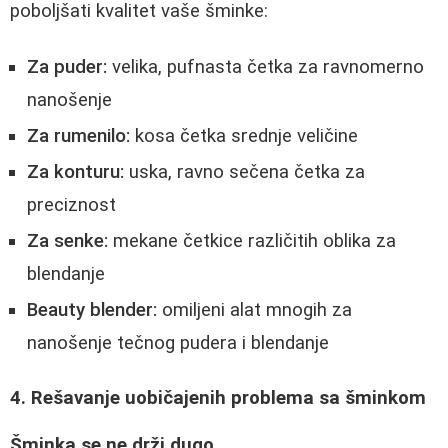
poboljšati kvalitet vaše šminke:
Za puder:
velika, pufnasta četka za ravnomerno
nanošenje
Za rumenilo:
kosa četka srednje veličine
Za konturu:
uska, ravno sečena četka za
preciznost
Za senke:
mekane četkice različitih oblika za
blendanje
Beauty blender:
omiljeni alat mnogih za
nanošenje tečnog pudera i blendanje
4. Rešavanje uobičajenih problema sa šminkom
Šminka se ne drži dugo