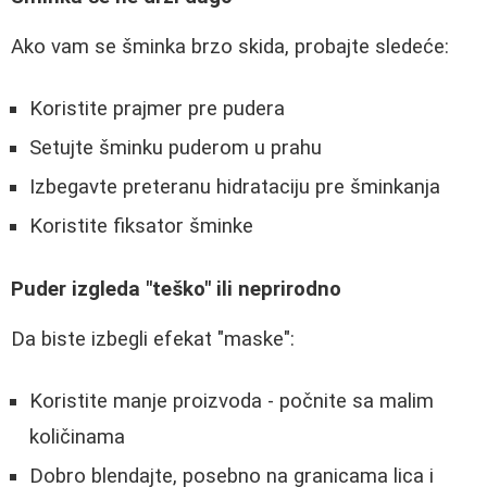
Ako vam se šminka brzo skida, probajte sledeće:
Koristite prajmer pre pudera
Setujte šminku puderom u prahu
Izbegavte preteranu hidrataciju pre šminkanja
Koristite fiksator šminke
Puder izgleda "teško" ili neprirodno
Da biste izbegli efekat "maske":
Koristite manje proizvoda - počnite sa malim
količinama
Dobro blendajte, posebno na granicama lica i