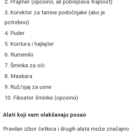
Prajmer (opciono, ali poboljšava trajnost)
Korektor za tamne podočnjake (ako je
potrebno)
Puder
Kontura i hajlajter
Rumenilo
Šminka za oči
Maskara
Ruž/sjaj za usne
Fiksator šminke (opciono)
Alati koji vam olakšavaju posao
Pravilan izbor četkica i drugih alata može značajno