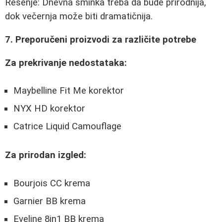
Rešenje: Dnevna šminka treba da bude prirodnija,
dok večernja može biti dramatičnija.
7. Preporučeni proizvodi za različite potrebe
Za prekrivanje nedostataka:
Maybelline Fit Me korektor
NYX HD korektor
Catrice Liquid Camouflage
Za prirodan izgled:
Bourjois CC krema
Garnier BB krema
Eveline 8in1 BB krema