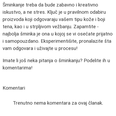
Šminkanje treba da bude zabavno i kreativno
iskustvo, a ne stres. Ključ je u pravilnom odabiru
proizvoda koji odgovaraju vašem tipu kože i boji
tena, kao i u strpljivom vežbanju. Zapamtite -
najbolja šminka je ona u kojoj se vi osećate prijatno
i samopouzdano. Eksperimentišite, pronalazite šta
vam odgovara i uživajte u procesu!
Imate li još neka pitanja o šminkanju? Podelite ih u
komentarima!
Komentari
Trenutno nema komentara za ovaj članak.