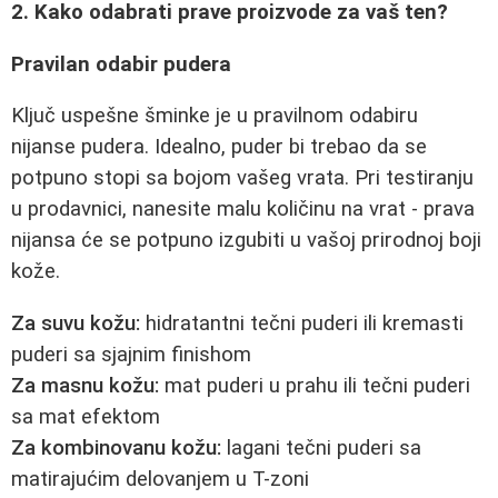
2. Kako odabrati prave proizvode za vaš ten?
Pravilan odabir pudera
Ključ uspešne šminke je u pravilnom odabiru
nijanse pudera. Idealno, puder bi trebao da se
potpuno stopi sa bojom vašeg vrata. Pri testiranju
u prodavnici, nanesite malu količinu na vrat - prava
nijansa će se potpuno izgubiti u vašoj prirodnoj boji
kože.
Za suvu kožu:
hidratantni tečni puderi ili kremasti
puderi sa sjajnim finishom
Za masnu kožu:
mat puderi u prahu ili tečni puderi
sa mat efektom
Za kombinovanu kožu:
lagani tečni puderi sa
matirajućim delovanjem u T-zoni