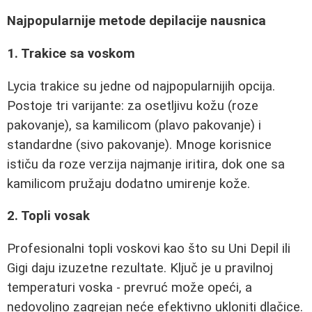
Najpopularnije metode depilacije nausnica
1. Trakice sa voskom
Lycia trakice su jedne od najpopularnijih opcija.
Postoje tri varijante: za osetljivu kožu (roze
pakovanje), sa kamilicom (plavo pakovanje) i
standardne (sivo pakovanje). Mnoge korisnice
ističu da roze verzija najmanje iritira, dok one sa
kamilicom pružaju dodatno umirenje kože.
2. Topli vosak
Profesionalni topli voskovi kao što su Uni Depil ili
Gigi daju izuzetne rezultate. Ključ je u pravilnoj
temperaturi voska - prevruć može opeći, a
nedovoljno zagrejan neće efektivno ukloniti dlačice.