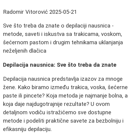
Radomir Vitorović
2025-05-21
Sve što treba da znate o depilaciji nausnica -
metode, saveti i iskustva sa trakicama, voskom,
šećernom pastom i drugim tehnikama uklanjanja
neželjenih dlačica
Depilacija nausnica: Sve što treba da znate
Depilacija nausnica predstavlja izazov za mnoge
žene. Kako biramo između trakica, voska, šećerne
paste ili pincete? Koja metoda je najmanje bolna, a
koja daje najdugotrajnije rezultate? U ovom
detaljnom vodiču istražićemo sve dostupne
metode i podeliti praktične savete za bezbolniju i
efikasniju depilaciju.