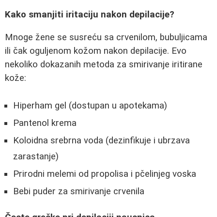
Kako smanjiti iritaciju nakon depilacije?
Mnoge žene se susreću sa crvenilom, bubuljicama
ili čak oguljenom kožom nakon depilacije. Evo
nekoliko dokazanih metoda za smirivanje iritirane
kože:
Hiperham gel (dostupan u apotekama)
Pantenol krema
Koloidna srebrna voda (dezinfikuje i ubrzava
zarastanje)
Prirodni melemi od propolisa i pčelinjeg voska
Bebi puder za smirivanje crvenila