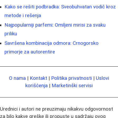
Kako se rešiti podbradka: Sveobuhvatan vodič kroz
metode i rešenja
Najpopularniji parfemi: Omiljeni mirisi za svaku
priliku
Savršena kombinacija odmora: Crnogorsko
primorje za autorentire
O nama
|
Kontakt
|
Politika privatnosti
|
Uslovi
korišćenja
|
Marketinški servisi
Urednici i autori ne preuzimaju nikakvu odgovornost
za bilo kakve greške ili propuste u sadržaju ovog