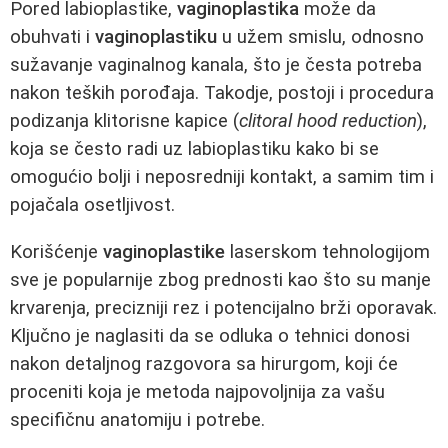
Pored labioplastike,
vaginoplastika
može da
obuhvati i
vaginoplastiku
u užem smislu, odnosno
sužavanje vaginalnog kanala, što je česta potreba
nakon teških porođaja. Takodje, postoji i procedura
podizanja klitorisne kapice (
clitoral hood reduction
),
koja se često radi uz labioplastiku kako bi se
omogućio bolji i neposredniji kontakt, a samim tim i
pojačala osetljivost.
Korišćenje
vaginoplastike
laserskom tehnologijom
sve je popularnije zbog prednosti kao što su manje
krvarenja, precizniji rez i potencijalno brži oporavak.
Ključno je naglasiti da se odluka o tehnici donosi
nakon detaljnog razgovora sa hirurgom, koji će
proceniti koja je metoda najpovoljnija za vašu
specifičnu anatomiju i potrebe.