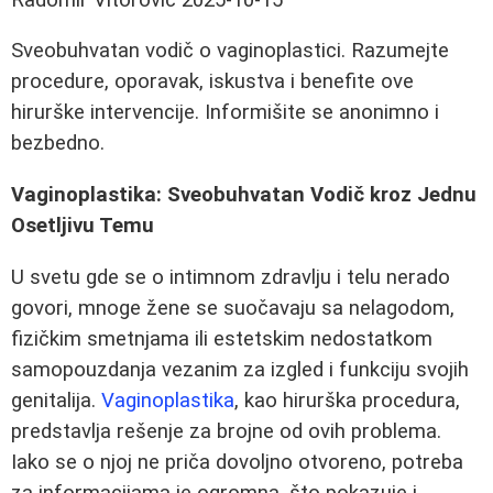
Sveobuhvatan vodič o vaginoplastici. Razumejte
procedure, oporavak, iskustva i benefite ove
hirurške intervencije. Informišite se anonimno i
bezbedno.
Vaginoplastika: Sveobuhvatan Vodič kroz Jednu
Osetljivu Temu
U svetu gde se o intimnom zdravlju i telu nerado
govori, mnoge žene se suočavaju sa nelagodom,
fizičkim smetnjama ili estetskim nedostatkom
samopouzdanja vezanim za izgled i funkciju svojih
genitalija.
Vaginoplastika
, kao hirurška procedura,
predstavlja rešenje za brojne od ovih problema.
Iako se o njoj ne priča dovoljno otvoreno, potreba
za informacijama je ogromna, što pokazuje i