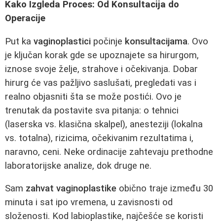
Kako Izgleda Proces: Od Konsultacija do
Operacije
Put ka
vaginoplastici
počinje
konsultacijama
. Ovo
je ključan korak gde se upoznajete sa hirurgom,
iznose svoje želje, strahove i očekivanja. Dobar
hirurg će vas pažljivo saslušati, pregledati vas i
realno objasniti šta se može postići. Ovo je
trenutak da postavite sva pitanja: o tehnici
(laserska vs. klasična skalpel), anesteziji (lokalna
vs. totalna), rizicima, očekivanim rezultatima i,
naravno, ceni. Neke ordinacije zahtevaju prethodne
laboratorijske analize, dok druge ne.
Sam
zahvat vaginoplastike
obično traje između 30
minuta i sat ipo vremena, u zavisnosti od
složenosti. Kod labioplastike, najčešće se koristi