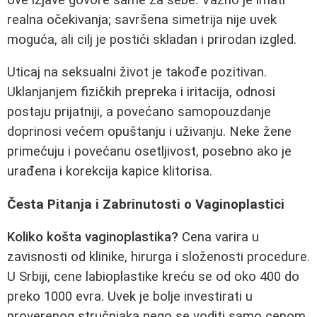
realna očekivanja; savršena simetrija nije uvek
moguća, ali cilj je postići skladan i prirodan izgled.
Uticaj na seksualni život je takođe pozitivan.
Uklanjanjem fizičkih prepreka i iritacija, odnosi
postaju prijatniji, a povećano samopouzdanje
doprinosi većem opuštanju i uživanju. Neke žene
primećuju i povećanu osetljivost, posebno ako je
urađena i korekcija kapice klitorisa.
Česta Pitanja i Zabrinutosti o Vaginoplastici
Koliko košta vaginoplastika?
Cena varira u
zavisnosti od klinike, hirurga i složenosti procedure.
U Srbiji, cene labioplastike kreću se od oko 400 do
preko 1000 evra. Uvek je bolje investirati u
proverenog stručnjaka nego se voditi samo cenom.