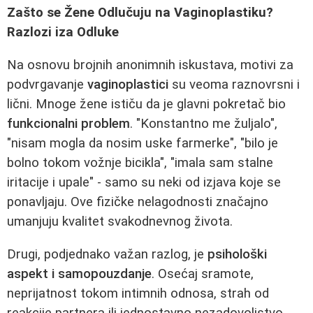
Zašto se Žene Odlučuju na Vaginoplastiku?
Razlozi iza Odluke
Na osnovu brojnih anonimnih iskustava, motivi za
podvrgavanje
vaginoplastici
su veoma raznovrsni i
lični. Mnoge žene ističu da je glavni pokretač bio
funkcionalni problem
. "Konstantno me žuljalo",
"nisam mogla da nosim uske farmerke", "bilo je
bolno tokom vožnje bicikla", "imala sam stalne
iritacije i upale" - samo su neki od izjava koje se
ponavljaju. Ove fizičke nelagodnosti značajno
umanjuju kvalitet svakodnevnog života.
Drugi, podjednako važan razlog, je
psihološki
aspekt i samopouzdanje
. Osećaj sramote,
neprijatnost tokom intimnih odnosa, strah od
reakcije partnera ili jednostavno nezadovoljstvo