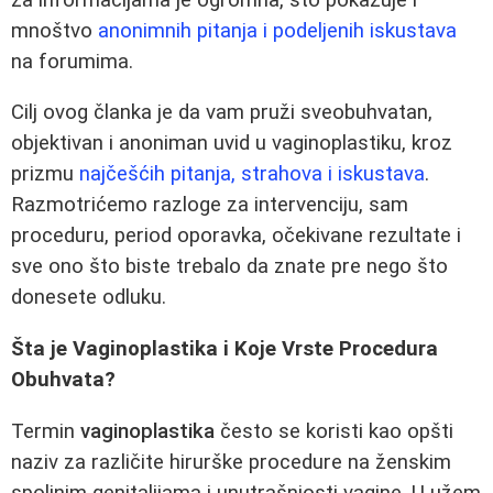
mnoštvo
anonimnih pitanja i podeljenih iskustava
na forumima.
Cilj ovog članka je da vam pruži sveobuhvatan,
objektivan i anoniman uvid u vaginoplastiku, kroz
prizmu
najčešćih pitanja, strahova i iskustava
.
Razmotrićemo razloge za intervenciju, sam
proceduru, period oporavka, očekivane rezultate i
sve ono što biste trebalo da znate pre nego što
donesete odluku.
Šta je Vaginoplastika i Koje Vrste Procedura
Obuhvata?
Termin
vaginoplastika
često se koristi kao opšti
naziv za različite hirurške procedure na ženskim
spoljnim genitalijama i unutrašnjosti vagine. U užem