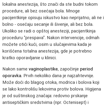
lokalna anestezija, što znači da ste budni tokom
procedure, ali bez osećaja bola. Mnoge
pacijentkinje opisuju iskustvo kao neprijatno, ali ne i
bolno - osećaju secanje ili šivenje, ali bez bola.
Ukoliko se radi o opštoj anesteziji, pacijentkinja
proceduru "prespava". Nakon intervencije, odmah
možete otići kući, osim u slučajevima kada je
korišćena totalna anestezija, gde je potrebno
kratko oporavljanie u klinici.
Nakon same
vaginoplastike
, započinje
period
oporavka
. Prvih nekoliko dana je najzahtevnije.
Može doći do blagog otoka, modrica i bolova koji
se lako kontrolišu lekovima protiv bolova. Higijena
je od suštinskog značaja: redovno prskanje
antiseptičkim sredstvima (npr. Octenisept) i