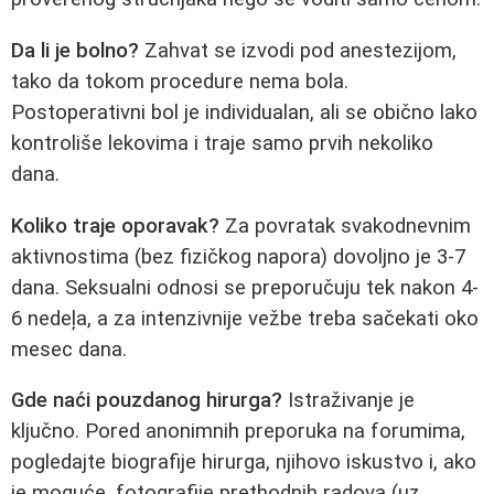
Da li je bolno?
Zahvat se izvodi pod anestezijom,
tako da tokom procedure nema bola.
Postoperativni bol je individualan, ali se obično lako
kontroliše lekovima i traje samo prvih nekoliko
dana.
Koliko traje oporavak?
Za povratak svakodnevnim
aktivnostima (bez fizičkog napora) dovoljno je 3-7
dana. Seksualni odnosi se preporučuju tek nakon 4-
6 nedeļa, a za intenzivnije vežbe treba sačekati oko
mesec dana.
Gde naći pouzdanog hirurga?
Istraživanje je
ključno. Pored anonimnih preporuka na forumima,
pogledajte biografije hirurga, njihovo iskustvo i, ako
je moguće, fotografije prethodnih radova (uz