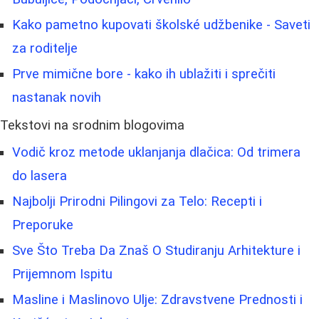
Kako pametno kupovati školské udžbenike - Saveti
za roditelje
Prve mimične bore - kako ih ublažiti i sprečiti
nastanak novih
Tekstovi na srodnim blogovima
Vodič kroz metode uklanjanja dlačica: Od trimera
do lasera
Najbolji Prirodni Pilingovi za Telo: Recepti i
Preporuke
Sve Što Treba Da Znaš O Studiranju Arhitekture i
Prijemnom Ispitu
Masline i Maslinovo Ulje: Zdravstvene Prednosti i