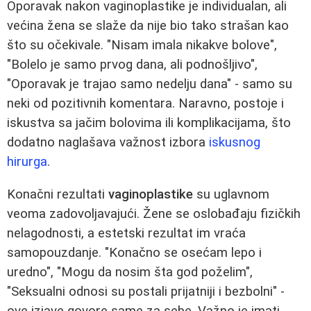
Oporavak nakon vaginoplastike je individualan, ali
većina žena se slaže da nije bio tako strašan kao
što su očekivale. "Nisam imala nikakve bolove",
"Bolelo je samo prvog dana, ali podnošljivo",
"Oporavak je trajao samo nedelju dana" - samo su
neki od pozitivnih komentara. Naravno, postoje i
iskustva sa jačim bolovima ili komplikacijama, što
dodatno naglašava važnost izbora
iskusnog
hirurga
.
Konačni rezultati
vaginoplastike
su uglavnom
veoma zadovoljavajući. Žene se oslobađaju fizičkih
nelagodnosti, a estetski rezultat im vraća
samopouzdanje. "Konačno se osećam lepo i
uredno", "Mogu da nosim šta god poželim",
"Seksualni odnosi su postali prijatniji i bezbolni" -
ove izjave govore same za sebe. Važno je imati