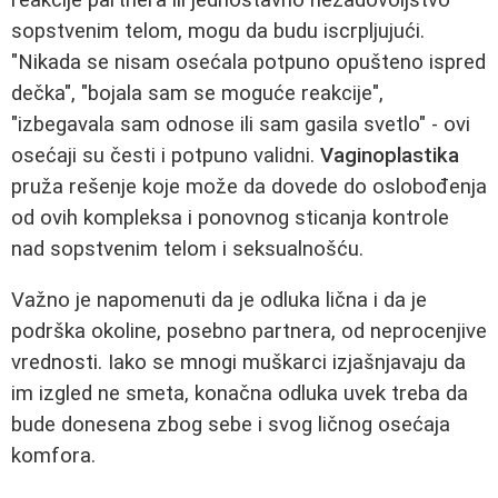
sopstvenim telom, mogu da budu iscrpljujući.
"Nikada se nisam osećala potpuno opušteno ispred
dečka", "bojala sam se moguće reakcije",
"izbegavala sam odnose ili sam gasila svetlo" - ovi
osećaji su česti i potpuno validni.
Vaginoplastika
pruža rešenje koje može da dovede do oslobođenja
od ovih kompleksa i ponovnog sticanja kontrole
nad sopstvenim telom i seksualnošću.
Važno je napomenuti da je odluka lična i da je
podrška okoline, posebno partnera, od neprocenjive
vrednosti. Iako se mnogi muškarci izjašnjavaju da
im izgled ne smeta, konačna odluka uvek treba da
bude donesena zbog sebe i svog ličnog osećaja
komfora.