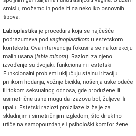
smislu, možemo ih podeliti na nekoliko osnovnih
tipova:
Labioplastika
je procedura koja se najčešće
podrazumeva pod
vaginoplastikom
u estetskom
kontekstu. Ova intervencija fokusira se na korekciju
malih usana (
labia minora
). Razlozi za njeno
izvođenje su dvojaki: funkcionalni i estetski.
Funkcionalni problemi uključuju stalnu iritaciju
prilikom hodanja, vožnje bicikla, nošenja uske odeće
ili tokom seksualnog odnosa, gde produžene ili
asimetrične usne mogu da izazovu bol, žuljeve ili
upalu. Estetski razlozi proizilaze iz želje za
skladnijim i simetričnijim izgledom, što direktno
utiče na samopouzdanje i psihološki komfor žene.