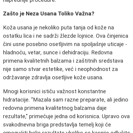
Zašto je Neza Usana Toliko Važna?
Koža usana je nekoliko puta tanja od kože na
ostatku lica i ne sadrži žlezde lojnice. Ova činjenica
čini usne posebno osetljivim na spoljašnje uticaje -
hladnoću, vetar, sunce i dehidraciju. Redovna
primena kvalitetnih balzama i zaštitnih sredstava
nije samo stvar estetike, već i neophodnost za
održavanje zdravlja osetljive kože usana.
Mnogi korisnici ističu važnost konstantne
hidratacije. "Mazala sam razne preparate, ali jedino
redovna primena kvalitetnog balzama daje
rezultate," primećuje jedna od korisnica. Upravo ova
svakodnevna briga predstavlja temelj koji će
omogućiti bolje rezultate ukoliko se kasnije odlučite