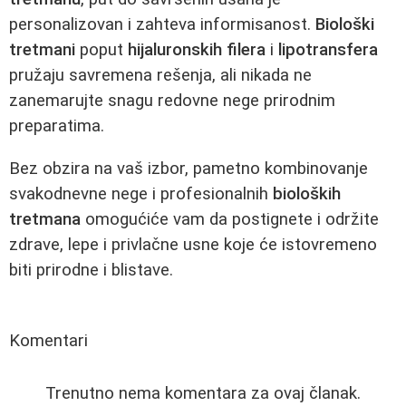
personalizovan i zahteva informisanost.
Biološki
tretmani
poput
hijaluronskih filera
i
lipotransfera
pružaju savremena rešenja, ali nikada ne
zanemarujte snagu redovne nege prirodnim
preparatima.
Bez obzira na vaš izbor, pametno kombinovanje
svakodnevne nege i profesionalnih
bioloških
tretmana
omogućiće vam da postignete i održite
zdrave, lepe i privlačne usne koje će istovremeno
biti prirodne i blistave.
Komentari
Trenutno nema komentara za ovaj članak.