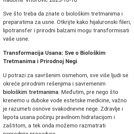
Sve što treba da znate o biološkim tretmanima i
preparatima za usne. Otkrijte kako hijaluronski fileri,
lipotransfer i prirodni balzami mogu transformisati
vaše usne.
Transformacija Usana: Sve o Biološkim
Tretmanima i Prirodnoj Negi
U potrazi za savršenim osmehom, sve više ljudi se
okreće prirodnim rešenjima i savremenim
biološkim tretmanima
. Međutim, pre nego što
krenemo u duboke vode estetske medicine, važno
je razumeti osnove svakodnevne nege. Zdravlje i
lepota usana počinju pravilnom hidratacijom i
zaštitom, a tek onda možemo razmatrati
naprednije procedure.