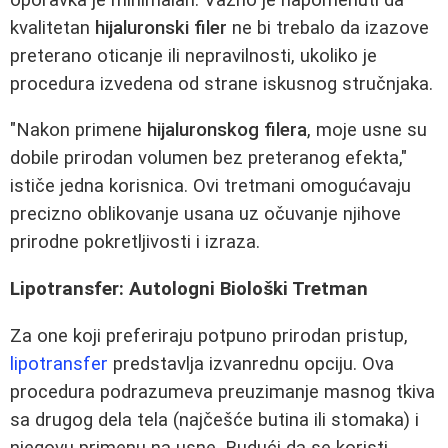
kvalitetan
hijaluronski filer
ne bi trebalo da izazove
preterano oticanje ili nepravilnosti, ukoliko je
procedura izvedena od strane iskusnog stručnjaka.
"Nakon primene
hijaluronskog filera
, moje usne su
dobile prirodan volumen bez preteranog efekta,"
ističe jedna korisnica. Ovi tretmani omogućavaju
precizno oblikovanje usana uz očuvanje njihove
prirodne pokretljivosti i izraza.
Lipotransfer: Autologni Biološki Tretman
Za one koji preferiraju potpuno prirodan pristup,
lipotransfer
predstavlja izvanrednu opciju. Ova
procedura podrazumeva preuzimanje masnog tkiva
sa drugog dela tela (najčešće butina ili stomaka) i
njegovu primenu na usne. Budući da se koristi