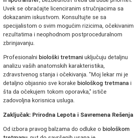
Uvek se obraćajte licenciranim stručnjacima sa
dokazanim iskustvom. Konsultujte se sa
specijalistom o svim mogućim rizicima, očekivanim
rezultatima i neophodnom postproceduralnom
zbrinjavanju.
Profesionalni
biološki tretmani
uključuju detaljnu
analizu vaših anatomskih karakteristika,
zdravstvenog stanja i očekivanja. "Moj lekar mi je
detaljno objasnio sve korake
biološkog tretmana
i
šta da očekujem tokom oporavka," ističe
zadovoljna korisnica usluga.
Zaključak: Prirodna Lepota i Savremena Rešenja
Od izbora pravog balzama do odluke o
biološkom
tretmanu
, put do savršenih usana je