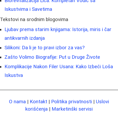
Biorevitalizacija Lica: Kompletan Vodič sa
Iskustvima i Savetima
Tekstovi na srodnim blogovima
Ljubav prema starim knjigama: Istorija, miris i čar
antikvarnih izdanja
Silikoni: Da li je to pravi izbor za vas?
Zašto Volimo Biografije: Put u Druge Živote
Komplikacije Nakon Filer Usana: Kako Izbeći Loša
Iskustva
O nama
|
Kontakt
|
Politika privatnosti
|
Uslovi
korišćenja
|
Marketinški servisi