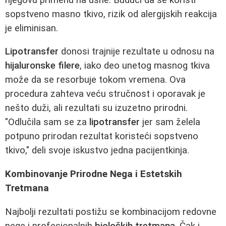
sopstveno masno tkivo, rizik od alergijskih reakcija
je eliminisan.
Lipotransfer
donosi trajnije rezultate u odnosu na
hijaluronske filere
, iako deo unetog masnog tkiva
može da se resorbuje tokom vremena. Ova
procedura zahteva veću stručnost i oporavak je
nešto duži, ali rezultati su izuzetno prirodni.
"Odlučila sam se za
lipotransfer
jer sam želela
potpuno prirodan rezultat koristeći sopstveno
tkivo," deli svoje iskustvo jedna pacijentkinja.
Kombinovanje Prirodne Nega i Estetskih
Tretmana
Najbolji rezultati postižu se kombinacijom redovne
nege i profesionalnih
bioloških tretmana
. Čak i