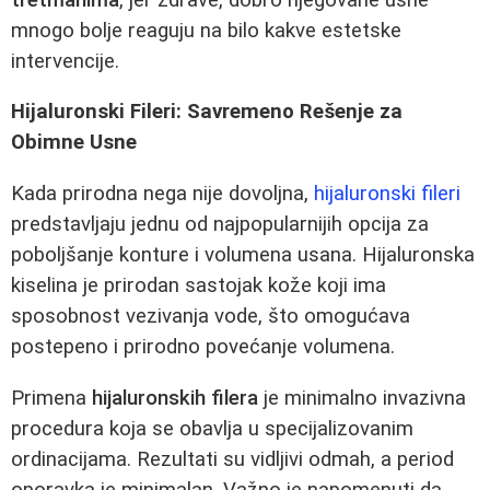
mnogo bolje reaguju na bilo kakve estetske
intervencije.
Hijaluronski Fileri: Savremeno Rešenje za
Obimne Usne
Kada prirodna nega nije dovoljna,
hijaluronski fileri
predstavljaju jednu od najpopularnijih opcija za
poboljšanje konture i volumena usana. Hijaluronska
kiselina je prirodan sastojak kože koji ima
sposobnost vezivanja vode, što omogućava
postepeno i prirodno povećanje volumena.
Primena
hijaluronskih filera
je minimalno invazivna
procedura koja se obavlja u specijalizovanim
ordinacijama. Rezultati su vidljivi odmah, a period
oporavka je minimalan. Važno je napomenuti da