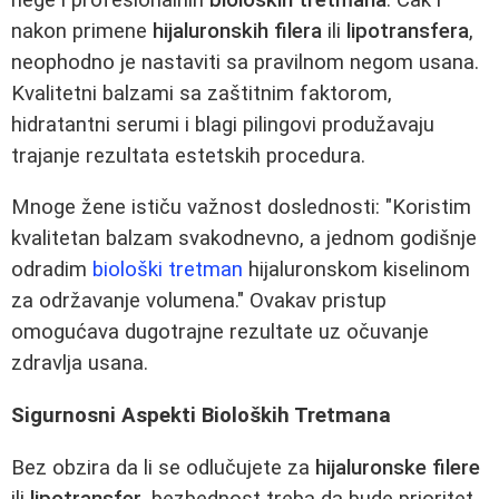
nakon primene
hijaluronskih filera
ili
lipotransfera
,
neophodno je nastaviti sa pravilnom negom usana.
Kvalitetni balzami sa zaštitnim faktorom,
hidratantni serumi i blagi pilingovi produžavaju
trajanje rezultata estetskih procedura.
Mnoge žene ističu važnost doslednosti: "Koristim
kvalitetan balzam svakodnevno, a jednom godišnje
odradim
biološki tretman
hijaluronskom kiselinom
za održavanje volumena." Ovakav pristup
omogućava dugotrajne rezultate uz očuvanje
zdravlja usana.
Sigurnosni Aspekti Bioloških Tretmana
Bez obzira da li se odlučujete za
hijaluronske filere
ili
lipotransfer
, bezbednost treba da bude prioritet.