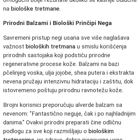
na
biološke tretmane
.
Prirodni Balzami i Biološki Prinčipi Nega
Savremeni pristup negi usana sve više naglašava
važnost
bioloških tretmana
u smislu korišćenja
prirodnih sastojaka koji podstiču prirodne
regenerativne procese kože. Balzami na bazi
pčelinjeg voska, ulja jojobe, shea putera i ekstrakta
nevena pružaju intenzivnu hidrataciju i zaštitu, dok
istovremeno poštuju prirodnu ravnotežu kože.
Brojni korisnici preporučuju alverde balzam sa
nevenom: "Fantastično neguje, čak i po najhladnijim
danima." Ovakvi prirodni preparati čine odličnu
podlogu za sve koji razmišljaju o
biološkim
tretmanima
, jer zdrave, dobro njegovane usne