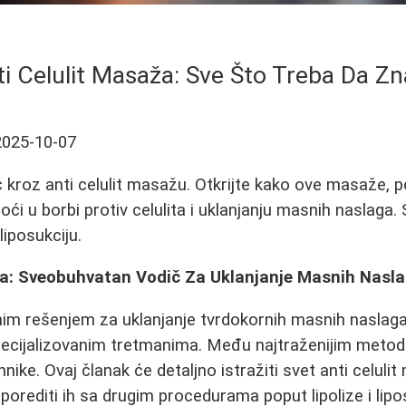
ti Celulit Masaža: Sve Što Treba Da Zn
2025-10-07
kroz anti celulit masažu. Otkrijte kako ove masaže, po
 u borbi protiv celulita i uklanjanju masnih naslaga. 
liposukciju.
ža: Sveobuhvatan Vodič Za Uklanjanje Masnih Nasl
nim rešenjem za uklanjanje tvrdokornih masnih naslaga 
ecijalizovanim tretmanima. Među najtraženijim metoda
ike. Ovaj članak će detaljno istražiti svet anti celulit 
porediti ih sa drugim procedurama poput lipolize i lipo