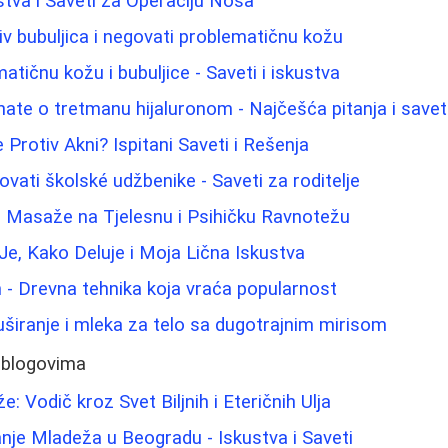
stva i Saveti za Operaciju Nosa
iv bubuljica i negovati problematičnu kožu
tičnu kožu i bubuljice - Saveti i iskustva
nate o tretmanu hijaluronom - Najčešća pitanja i savet
Protiv Akni? Ispitani Saveti i Rešenja
ati školské udžbenike - Saveti za roditelje
j Masaže na Tjelesnu i Psihičku Ravnotežu
Je, Kako Deluje i Moja Lična Iskustva
 - Drevna tehnika koja vraća popularnost
tuširanje i mleka za telo sa dugotrajnim mirisom
 blogovima
: Vodič kroz Svet Biljnih i Eteričnih Ulja
nje Mladeža u Beogradu - Iskustva i Saveti