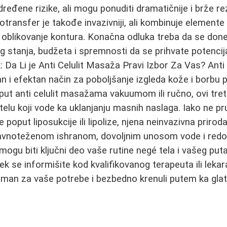
dređene rizike, ali mogu ponuditi dramatičnije i brže re
transfer je takođe invazivniji, ali kombinuje elemente 
oblikovanje kontura. Konačna odluka treba da se done
g stanja, budžeta i spremnosti da se prihvate potencijal
: Da Li je Anti Celulit Masaža Pravi Izbor Za Vas? Anti
 i efektan način za poboljšanje izgleda kože i borbu pr
poput anti celulit masažama vakuumom ili ručno, ovi tre
telu koji vode ka uklanjanju masnih naslaga. Iako ne pr
poput liposukcije ili lipolize, njena neinvazivna priroda
ravnoteženom ishranom, dovoljnim unosom vode i red
mogu biti ključni deo vaše rutine negé tela i vašeg put
ek se informišite kod kvalifikovanog terapeuta ili lekar
retman za vaše potrebe i bezbedno krenuli putem ka glat