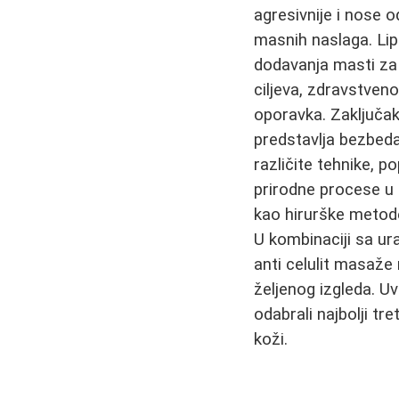
agresivnije i nose o
masnih naslaga. Lipo
dodavanja masti za 
ciljeva, zdravstveno
oporavka. Zaključak
predstavlja bezbedan
različite tehnike, 
prirodne procese u 
kao hirurške metode 
U kombinaciji sa u
anti celulit masaže 
željenog izgleda. Uv
odabrali najbolji t
koži.