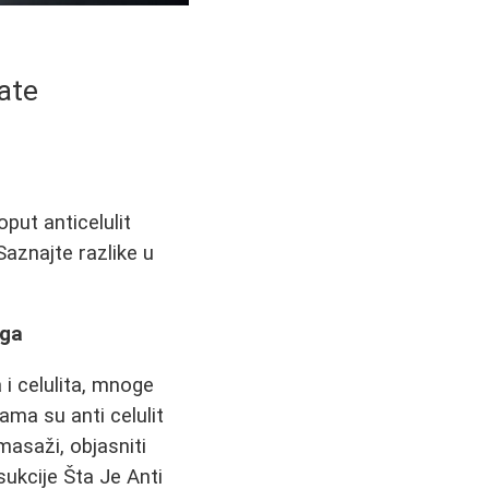
ate
put anticelulit
Saznajte razlike u
aga
i celulita, mnoge
ma su anti celulit
masaži, objasniti
sukcije Šta Je Anti