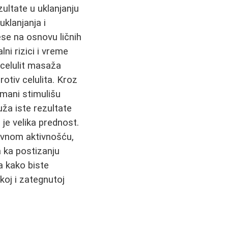
zultate u uklanjanju
uklanjanja i
se na osnovu ličnih
ni rizici i vreme
 celulit masaža
otiv celulita. Kroz
tmani stimulišu
uža iste rezultate
 je velika prednost.
ovnom aktivnošću,
a ka postizanju
a kako biste
koj i zategnutoj