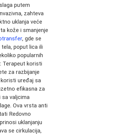
aslaga putem
invazivna, zahteva
ektno uklanja veće
eta kože i smanjenje
potransfer
, gde se
ela, poput lica ili
ekoliko popularnih
 Terapeut koristi
ete za razbijanje
oristi uređaj sa
zuzetno efikasna za
 sa valjcima
slage. Ova vrsta anti
ltati Redovno
rinosi uklanjanju
a se cirkulacija,