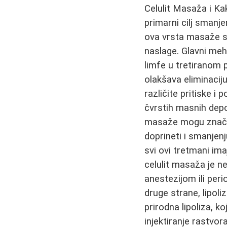
Celulit Masaža i Ka
primarni cilj smanje
ova vrsta masaže se
naslage. Glavni meh
limfe u tretiranom 
olakšava eliminacij
različite pritiske 
čvrstih masnih depo
masaže mogu značajn
doprineti i smanjenj
svi ovi tretmani ima
celulit masaža je n
anestezijom ili peri
druge strane, lipol
prirodna lipoliza, 
injektiranje rastvor