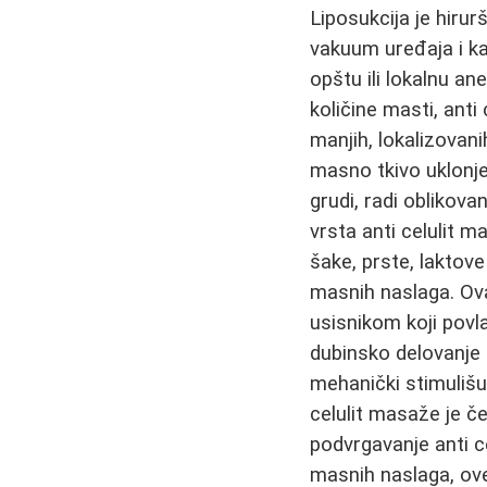
Liposukcija je hir
vakuum uređaja i ka
opštu ili lokalnu an
količine masti, ant
manjih, lokalizovani
masno tkivo uklonjen
grudi, radi oblikova
vrsta anti celulit 
šake, prste, laktove
masnih naslaga. Ov
usisnikom koji povl
dubinsko delovanje 
mehanički stimulišu 
celulit masaže je č
podvrgavanje anti c
masnih naslaga, ove