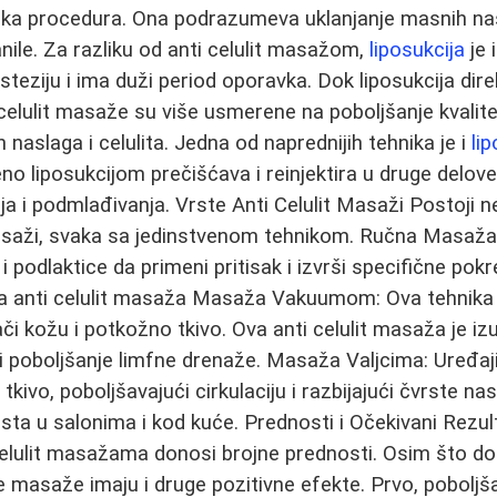
urška procedura. Ona podrazumeva uklanjanje masnih n
nile. Za razliku od anti celulit masažom,
liposukcija
je 
esteziju i ima duži period oporavka. Dok liposukcija dir
i celulit masaže su više usmerene na poboljšanje kvalit
h naslaga i celulita. Jedna od naprednijih tehnika je i
li
o liposukcijom prečišćava i reinjektira u druge delove t
nja i podmlađivanja. Vrste Anti Celulit Masaži Postoji n
masaži, svaka sa jedinstvenom tehnikom. Ručna Masaža:
 i podlaktice da primeni pritisak i izvrši specifične pokr
a anti celulit masaža Masaža Vakuumom: Ova tehnika k
ači kožu i potkožno tkivo. Ova anti celulit masaža je i
i poboljšanje limfne drenaže. Masaža Valjcima: Uređaji
tkivo, poboljšavajući cirkulaciju i razbijajući čvrste na
esta u salonima i kod kuće. Prednosti i Očekivani Rezu
elulit masažama donosi brojne prednosti. Osim što dop
 masaže imaju i druge pozitivne efekte. Prvo, poboljšav