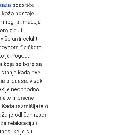
asaža
podstiče
, koža postaje
, mnogi primećuju
om zidu i
iše anti celulit
edovnom fizičkom
 Ko je Pogodan
a koje se bore sa
 stanja kada ove
ne procese, visok
Uvek je neophodno
imate hronične
 Kada razmišljate o
aža je odličan izbor
ža relaksaciju i
liposukcije su