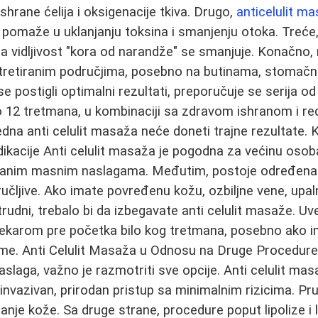
ishrane ćelija i oksigenacije tkiva. Drugo,
anticelulit m
 pomaže u uklanjanju toksina i smanjenju otoka. Treće
ja, a vidljivost "kora od narandže" se smanjuje. Konačno
tretiranim područjima, posebno na butinama, stomačn
e postigli optimalni rezultati, preporučuje se serija od v
o 12 tretmana, u kombinaciji sa zdravom ishranom i r
dna anti celulit masaža neće doneti trajne rezultate.
dikacije Anti celulit masaža je pogodna za većinu osob
zovanim masnim naslagama. Međutim, postoje određena
čljive. Ako imate povređenu kožu, ozbiljne vene, upal
te trudni, trebalo bi da izbegavate anti celulit masaže. 
 lekarom pre početka bilo kog tretmana, posebno ako 
me. Anti Celulit Masaža u Odnosu na Druge Procedure
slaga, važno je razmotriti sve opcije. Anti celulit mas
invazivan, prirodan pristup sa minimalnim rizicima. Pru
anje kože. Sa druge strane, procedure poput lipolize i 