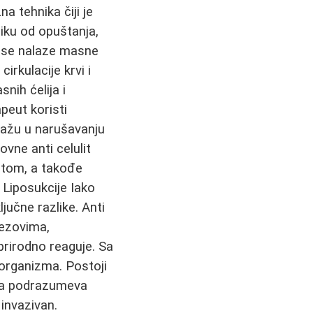
a tehnika čiji je
zliku od opuštanja,
e se nalaze masne
rkulacije krvi i
nih ćelija i
peut koristi
omažu u narušavanju
vne anti celulit
utom, a takođe
 Liposukcije Iako
ljučne razlike. Anti
rezovima,
prirodno reaguje. Sa
 organizma. Postoji
koja podrazumeva
 invazivan.