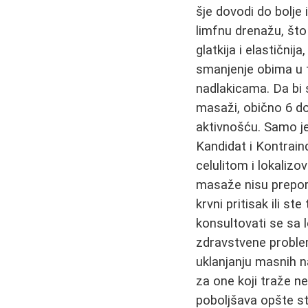
šje dovodi do bolje 
limfnu drenažu, što
glatkija i elastični
smanjenje obima u 
nadlakicama. Da bi s
masaži, obično 6 d
aktivnošću. Samo je
Kandidat i Kontrain
celulitom i lokali
masaže nisu preporu
krvni pritisak ili s
konsultovati se sa
zdravstvene proble
uklanjanju masnih na
za one koji traže ne
poboljšava opšte st