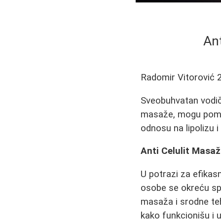
An
Radomir Vitorović
Sveobuhvatan vodič 
masaže, mogu pomoći
odnosu na lipolizu i 
Anti Celulit Masa
U potrazi za efikas
osobe se okreću sp
masaža i srodne tehn
kako funkcionišu i u