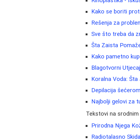
Rinoplastika - Isku
Kako se boriti prot
Rešenja za problema
Sve što treba da z
Šta Zaista Pomaže 
Kako pametno kupov
Blagotvorni Utjeca
Koralna Voda: Šta 
Depilacija šećerom
Najbolji gelovi za 
Tekstovi na srodnim
Prirodna Njega Kože
Radiotalasno Skida