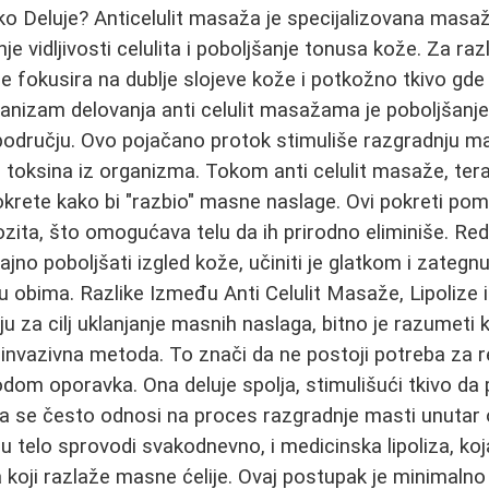
ko Deluje? Anticelulit masaža je specijalizovana masažn
nje vidljivosti celulita i poboljšanje tonusa kože. Za ra
 fokusira na dublje slojeve kože i potkožno tkivo gd
anizam delovanja anti celulit masažama je poboljšanje ci
području. Ovo pojačano protok stimuliše razgradnju mas
u toksina iz organizma. Tokom anti celulit masaže, tera
i pokrete kako bi "razbio" masne naslage. Ovi pokreti p
zita, što omogućava telu da ih prirodno eliminiše. Redo
o poboljšati izgled kože, učiniti je glatkom i zategn
u obima. Razlike Između Anti Celulit Masaže, Lipolize i
ju za cilj uklanjanje masnih naslaga, bitno je razumeti k
einvazivna metoda. To znači da ne postoji potreba za 
odom oporavka. Ona deluje spolja, stimulišući tkivo da 
iza se često odnosi na proces razgradnje masti unutar
koju telo sprovodi svakodnevno, i medicinska lipoliza, 
a koji razlaže masne ćelije. Ovaj postupak je minimalno