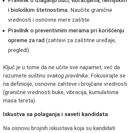
Pravilnik o izlaganju buci, vibracijama, hemijskim
i biološkim štetnostima.
Naučite granične
vrednosti i osnovne mere zaštite.
Pravilnik o preventivnim merama pri korišćenju
opreme za rad
(zahtevi za zaštitne uređaje,
pregledi).
Ključ je u tome da ne učite sve napamet, već da
razumete
suštinu svakog pravilnika
. Fokusirajte se
na definicije, osnovne zahteve i brojčane vrednosti
(granične vrednosti buke, vibracija, kumulativna
masa tereta).
Iskustva sa polaganja i saveti kandidata
Na osnovu brojnih iskustava koja su kandidati