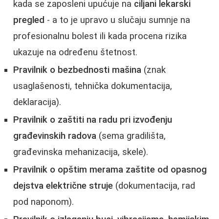
kada se zaposleni upućuje na
ciljani lekarski
pregled
- a to je upravo u slučaju sumnje na
profesionalnu bolest ili kada procena rizika
ukazuje na određenu štetnost.
Pravilnik o bezbednosti mašina
(znak
usaglašenosti, tehnička dokumentacija,
deklaracija).
Pravilnik o zaštiti na radu pri izvođenju
građevinskih radova
(sema gradilišta,
građevinska mehanizacija, skele).
Pravilnik o opštim merama zaštite od opasnog
dejstva električne struje
(dokumentacija, rad
pod naponom).