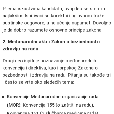
Prema iskustvima kandidata, ovaj deo se smatra
najlakšim
. Ispitivači su korektni i uglavnom traže
suštinske odgovore, a ne učenje napamet. Dovoljno
je da dobro razumete osnovne principe zakona.
2. Međunarodni akti i Zakon o bezbednosti i
zdravlju na radu
Drugi deo ispituje poznavanje međunarodnih
konvencija i direktiva, kao i srpskog Zakona o
bezbednosti i zdravlju na radu. Pitanja su takođe tri
i često se vrte oko sledećih tema:
Konvencije Međunarodne organizacije rada
(MOR)
: Konvencija 155 (o zaštiti na radu),
Konvencija 161 (o službama medicine rada),