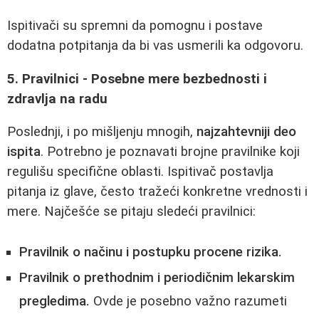
Ispitivači su spremni da pomognu i postave
dodatna potpitanja da bi vas usmerili ka odgovoru.
5. Pravilnici - Posebne mere bezbednosti i
zdravlja na radu
Poslednji, i po mišljenju mnogih,
najzahtevniji deo
ispita
. Potrebno je poznavati brojne pravilnike koji
regulišu specifične oblasti. Ispitivač postavlja
pitanja iz glave, često tražeći konkretne vrednosti i
mere. Najčešće se pitaju sledeći pravilnici:
Pravilnik o načinu i postupku procene rizika.
Pravilnik o prethodnim i periodičnim lekarskim
pregledima.
Ovde je posebno važno razumeti