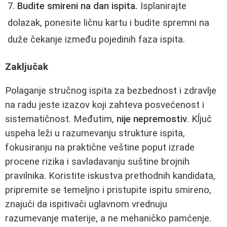
Budite smireni na dan ispita.
Isplanirajte
dolazak, ponesite ličnu kartu i budite spremni na
duže čekanje između pojedinih faza ispita.
Zaključak
Polaganje stručnog ispita za bezbednost i zdravlje
na radu jeste izazov koji zahteva posvećenost i
sistematičnost. Međutim,
nije nepremostiv
. Kĺjuč
uspeha leži u razumevanju strukture ispita,
fokusiranju na praktične veštine poput izrade
procene rizika i savladavanju suštine brojnih
pravilnika. Koristite iskustva prethodnih kandidata,
pripremite se temeljno i pristupite ispitu smireno,
znajući da ispitivači uglavnom vrednuju
razumevanje materije, a ne mehaničko pamćenje.