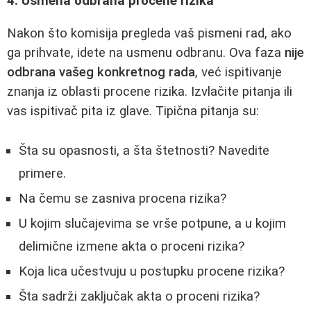
4. Usmena odbrana procene rizika
Nakon što komisija pregleda vaš pismeni rad, ako
ga prihvate, idete na usmenu odbranu. Ova faza
nije
odbrana vašeg konkretnog rada
, već ispitivanje
znanja iz oblasti procene rizika. Izvlačite pitanja ili
vas ispitivač pita iz glave. Tipična pitanja su:
Šta su opasnosti, a šta štetnosti? Navedite
primere.
Na čemu se zasniva procena rizika?
U kojim slučajevima se vrše potpune, a u kojim
delimične izmene akta o proceni rizika?
Koja lica učestvuju u postupku procene rizika?
Šta sadrži zaključak akta o proceni rizika?