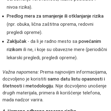
nivoa rizika).
Predlog mera za smanjenje ili otklanjanje rizika
(npr. obuka, lična zaštitna oprema, redovni
pregledi opreme).
Zaključak
- da li je radno mesto sa
povećanim
rizikom
ili ne, i koje su obavezne mere (periodični
lekarski pregledi, pregledi opreme).
Važna napomena:
Prema najnovijim informacijama,
dozvoljeno je koristiti
samo datu listu opasnosti i
štetnosti i metodologiju
. Nije dozvoljeno unošenje
drugih materijala, primera ili korišćenje telefona,
mada nadzor varira.