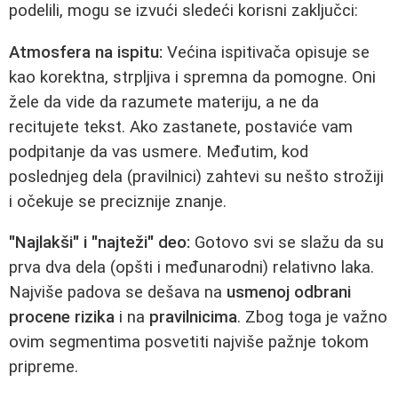
podelili, mogu se izvući sledeći korisni zaključci:
Atmosfera na ispitu:
Većina ispitivača opisuje se
kao korektna, strpljiva i spremna da pomogne. Oni
žele da vide da razumete materiju, a ne da
recitujete tekst. Ako zastanete, postaviće vam
podpitanje da vas usmere. Međutim, kod
poslednjeg dela (pravilnici) zahtevi su nešto strožiji
i očekuje se preciznije znanje.
"Najlakši" i "najteži" deo:
Gotovo svi se slažu da su
prva dva dela (opšti i međunarodni) relativno laka.
Najviše padova se dešava na
usmenoj odbrani
procene rizika
i na
pravilnicima
. Zbog toga je važno
ovim segmentima posvetiti najviše pažnje tokom
pripreme.