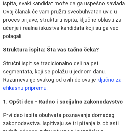
ispita, svaki kandidat može da ga uspešno savlada.
Ovaj članak će vam pružiti sveobuhvatan uvid u
proces prijave, strukturu ispita, ključne oblasti za
učenje i realna iskustva kandidata koji su ga već
polagali.
Struktura ispita: Šta vas tačno čeka?
Stručni ispit se tradicionalno deli na pet
segmentata, koji se polažu u jednom danu.
Razumevanje svakog od ovih delova je
ključno za
efikasnu pripremu
.
1. Opšti deo - Radno i socijalno zakonodavstvo
Prvi deo ispita obuhvata poznavanje domaćeg
zakonodavstva. Ispitivaju se tri pitanja iz oblasti