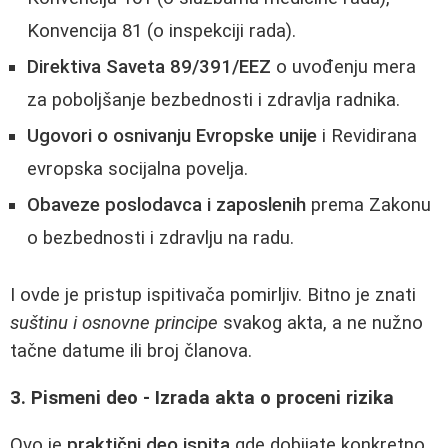
Konvencija 81 (o inspekciji rada).
Direktiva Saveta 89/391/EEZ
o uvođenju mera
za poboljšanje bezbednosti i zdravlja radnika.
Ugovori o osnivanju Evropske unije
i Revidirana
evropska socijalna povelja.
Obaveze poslodavca i zaposlenih
prema Zakonu
o bezbednosti i zdravlju na radu.
I ovde je pristup ispitivača pomirljiv. Bitno je znati
suštinu i osnovne principe
svakog akta, a ne nužno
tačne datume ili broj članova.
3. Pismeni deo - Izrada akta o proceni rizika
Ovo je
praktični deo ispita
gde dobijate konkretno