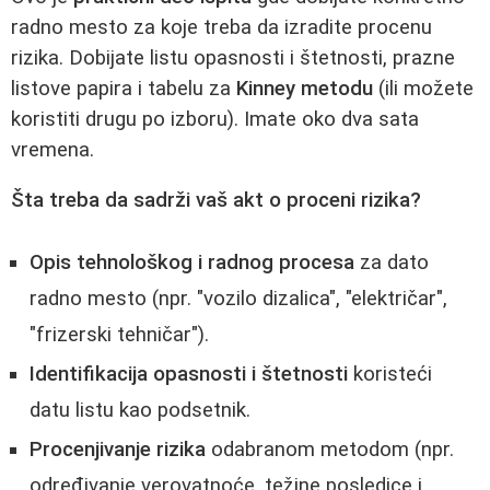
radno mesto za koje treba da izradite procenu
rizika. Dobijate listu opasnosti i štetnosti, prazne
listove papira i tabelu za
Kinney metodu
(ili možete
koristiti drugu po izboru). Imate oko dva sata
vremena.
Šta treba da sadrži vaš akt o proceni rizika?
Opis tehnološkog i radnog procesa
za dato
radno mesto (npr. "vozilo dizalica", "električar",
"frizerski tehničar").
Identifikacija opasnosti i štetnosti
koristeći
datu listu kao podsetnik.
Procenjivanje rizika
odabranom metodom (npr.
određivanje verovatnoće, težine posledice i