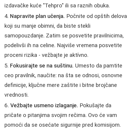
izdavačke kuće "Tehpro" ili sa raznih obuka.
Napravite plan učenja.
Počnite od opštih delova
koji su manje obimni, da biste stekli
samopouzdanje. Zatim se posvetite pravilnicima,
podelivši ih na celine. Najviše vremena posvetite
proceni rizika - vežbajte je aktívno.
Fokusirajte se na suštinu.
Umesto da pamtite
ceo pravilnik, naučite: na šta se odnosi, osnovne
definicije, ključne mere zaštite i bitne brojčane
vrednosti.
Vežbajte usmeno izlaganje.
Pokušajte da
pričate o pitanjima svojim rečima. Ovo će vam
pomoći da se osećate sigurnije pred komisijom.