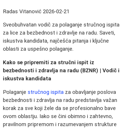
Radas Vitanović
2026-02-21
Sveobuhvatan vodič za polaganje stručnog ispita
za lice za bezbednost i zdravlje na radu. Saveti,
iskustva kandidata, najčešća pitanja i ključne
oblasti za uspešno polaganje.
Kako se pripremiti za stručni ispit iz
bezbednosti i zdravlja na radu (BZNR) | Vodič i
iskustva kandidata
Polaganje
stručnog ispita
za obavljanje poslova
bezbednosti i zdravlja na radu predstavlja važan
korak za sve koji žele da se profesionalno bave
ovom oblastju. Iako se čini obimno i zahtevno,
pravilnom pripremom i razumevanjem strukture