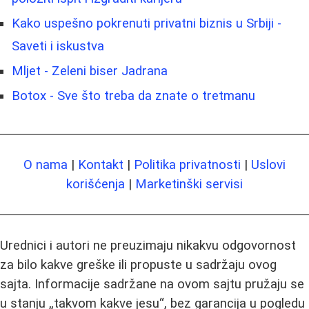
Kako uspešno pokrenuti privatni biznis u Srbiji -
Saveti i iskustva
Mljet - Zeleni biser Jadrana
Botox - Sve što treba da znate o tretmanu
O nama
|
Kontakt
|
Politika privatnosti
|
Uslovi
korišćenja
|
Marketinški servisi
Urednici i autori ne preuzimaju nikakvu odgovornost
za bilo kakve greške ili propuste u sadržaju ovog
sajta. Informacije sadržane na ovom sajtu pružaju se
u stanju „takvom kakve jesu“, bez garancija u pogledu