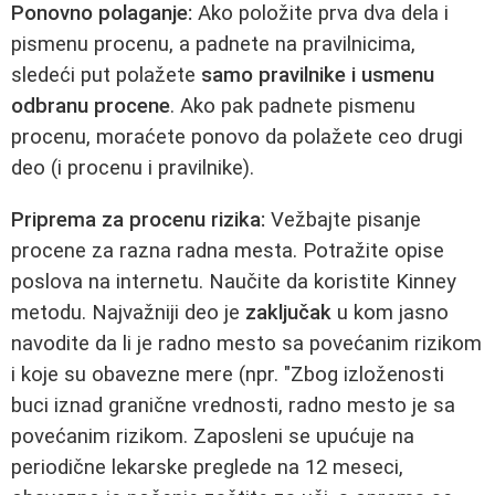
Ponovno polaganje:
Ako položite prva dva dela i
pismenu procenu, a padnete na pravilnicima,
sledeći put polažete
samo pravilnike i usmenu
odbranu procene
. Ako pak padnete pismenu
procenu, moraćete ponovo da polažete ceo drugi
deo (i procenu i pravilnike).
Priprema za procenu rizika:
Vežbajte pisanje
procene za razna radna mesta. Potražite opise
poslova na internetu. Naučite da koristite Kinney
metodu. Najvažniji deo je
zaključak
u kom jasno
navodite da li je radno mesto sa povećanim rizikom
i koje su obavezne mere (npr. "Zbog izloženosti
buci iznad granične vrednosti, radno mesto je sa
povećanim rizikom. Zaposleni se upućuje na
periodične lekarske preglede na 12 meseci,