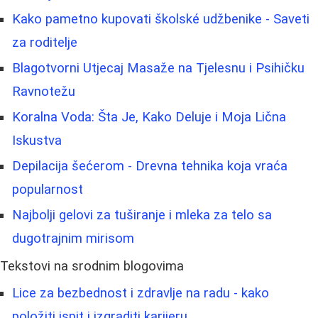
Kako pametno kupovati školské udžbenike - Saveti
za roditelje
Blagotvorni Utjecaj Masaže na Tjelesnu i Psihičku
Ravnotežu
Koralna Voda: Šta Je, Kako Deluje i Moja Lična
Iskustva
Depilacija šećerom - Drevna tehnika koja vraća
popularnost
Najbolji gelovi za tuširanje i mleka za telo sa
dugotrajnim mirisom
Tekstovi na srodnim blogovima
Lice za bezbednost i zdravlje na radu - kako
položiti ispit i izgraditi karijeru