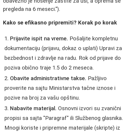
obavezno je nošenje zaštite za uši, a oprema se
pregleda na 6 meseci.").
Kako se efikasno pripremiti? Korak po korak
Prijavite ispit na vreme.
Pošaljite kompletnu
dokumentaciju (prijavu, dokaz o uplati) Upravi za
bezbednost i zdravlje na radu. Rok od prijave do
poziva obično traje 1.5 do 2 meseca.
Obavite administrativne takse.
Pažljivo
proverite na sajtu Ministarstva tačne iznose i
pozive na broj za vašu opštinu.
Nabavite materijal.
Osnovni izvori su zvanični
propisi sa sajta "Paragraf" ili Službenog glasnika.
Mnogi koriste i pripremne materijale (skripte) iz