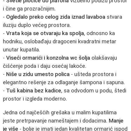
-
Svetle pločice do plafona
vizuelno podižu prostor
i čine ga prozračnijim.
-
Ogledalo preko celog zida iznad lavaboa
stvara
iluziju duplo većeg prostora.
-
Vrata koja se otvaraju ka spolja
, odnosno ka
hodniku, oslobađaju dragoceni kvadratni metar
unutar kupatila.
-
Viseći ormarići i konzolna wc šolja
olakšavaju
čišćenje poda i daju osećaj lakoće.
-
Niše u zidu umesto polica
- ušteda prostora i
elegantno rešenje za odlaganje šampona i sapuna.
-
Tuš kabina bez kadice
, sa odvodom u podu, štedi
prostor i izgleda moderno.
Jedna od najčešćih grešaka u malim kupatilima
jeste pretrpavanje nameštajem i dodacima.
Manje
je više
- bolje je imati jedan kvalitetan ormarić ispod