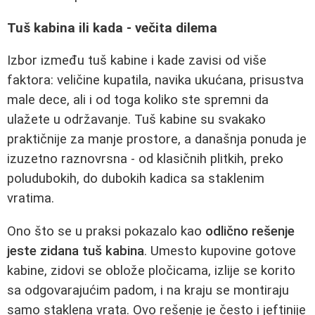
Tuš kabina ili kada - večita dilema
Izbor između tuš kabine i kade zavisi od više
faktora: veličine kupatila, navika ukućana, prisustva
male dece, ali i od toga koliko ste spremni da
ulažete u održavanje. Tuš kabine su svakako
praktičnije za manje prostore, a današnja ponuda je
izuzetno raznovrsna - od klasičnih plitkih, preko
poludubokih, do dubokih kadica sa staklenim
vratima.
Ono što se u praksi pokazalo kao
odlično rešenje
jeste zidana tuš kabina
. Umesto kupovine gotove
kabine, zidovi se oblože pločicama, izlije se korito
sa odgovarajućim padom, i na kraju se montiraju
samo staklena vrata. Ovo rešenje je često i jeftinije