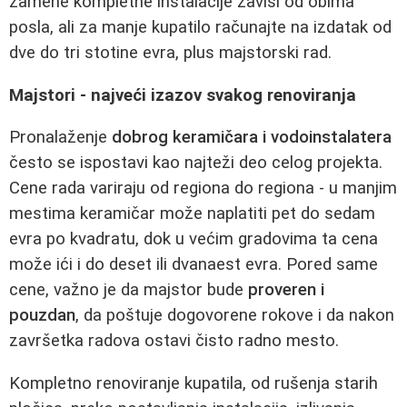
zamene kompletne instalacije zavisi od obima
posla, ali za manje kupatilo računajte na izdatak od
dve do tri stotine evra, plus majstorski rad.
Majstori - najveći izazov svakog renoviranja
Pronalaženje
dobrog keramičara i vodoinstalatera
često se ispostavi kao najteži deo celog projekta.
Cene rada variraju od regiona do regiona - u manjim
mestima keramičar može naplatiti pet do sedam
evra po kvadratu, dok u većim gradovima ta cena
može ići i do deset ili dvanaest evra. Pored same
cene, važno je da majstor bude
proveren i
pouzdan
, da poštuje dogovorene rokove i da nakon
završetka radova ostavi čisto radno mesto.
Kompletno renoviranje kupatila, od rušenja starih