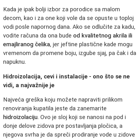
Kada je ipak bolji izbor za porodice sa malom
decom, kao i za one koji vole da se opuste u toploj
vodi posle napornog dana. Ako se odlučite za kadu,
vodite računa da ona bude
od kvalitetnog akrila ili
emajliranog čelika
, jer jeftine plastične kade mogu
vremenom da promene boju, izgube sjaj, pa čak i da
napuknu.
Hidroizolacija, cevi i instalacije - ono što se ne
vidi, a najvažnije je
Najveća greška koju možete napraviti prilikom
renoviranja kupatila jeste da zanemarite
hidroizolaciju
. Ovo je sloj koji se nanosi na pod i
donje delove zidova pre postavljanja pločica, a
njegova svrha je da spreči prodiranje vode u zidove