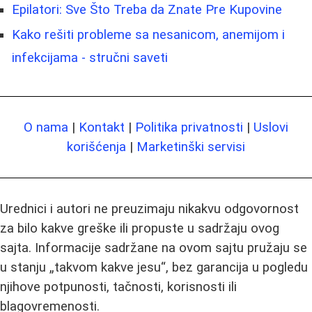
Epilatori: Sve Što Treba da Znate Pre Kupovine
Kako rešiti probleme sa nesanicom, anemijom i
infekcijama - stručni saveti
O nama
|
Kontakt
|
Politika privatnosti
|
Uslovi
korišćenja
|
Marketinški servisi
Urednici i autori ne preuzimaju nikakvu odgovornost
za bilo kakve greške ili propuste u sadržaju ovog
sajta. Informacije sadržane na ovom sajtu pružaju se
u stanju „takvom kakve jesu“, bez garancija u pogledu
njihove potpunosti, tačnosti, korisnosti ili
blagovremenosti.