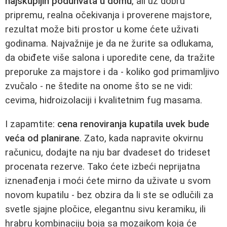
najskupljih poduhvata u domu
, ali uz dobru
pripremu, realna očekivanja i proverene majstore,
rezultat može biti prostor u kome ćete uživati
godinama. Najvažnije je da ne žurite sa odlukama,
da obiđete više salona i uporedite cene, da tražite
preporuke za majstore i da - koliko god primamljivo
zvučalo - ne štedite na onome što se ne vidi:
cevima, hidroizolaciji i kvalitetnim fug masama.
I zapamtite:
cena renoviranja kupatila uvek bude
veća od planirane
. Zato, kada napravite okvirnu
računicu, dodajte na nju bar dvadeset do trideset
procenata rezerve. Tako ćete izbeći neprijatna
iznenađenja i moći ćete mirno da uživate u svom
novom kupatilu - bez obzira da li ste se odlučili za
svetle sjajne pločice, elegantnu sivu keramiku, ili
hrabru kombinaciju boja sa mozaikom koja će