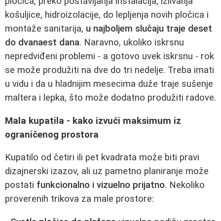
pločica, preko postavljanja instalacija, izlivanja
košuljice, hidroizolacije, do lepljenja novih pločica i
montaže sanitarija,
u najboljem slučaju traje deset
do dvanaest dana
. Naravno, ukoliko iskrsnu
nepredviđeni problemi - a gotovo uvek iskrsnu - rok
se može produžiti na dve do tri nedelje. Treba imati
u vidu i da u hladnijim mesecima duže traje sušenje
maltera i lepka, što može dodatno produžiti radove.
Mala kupatila - kako izvući maksimum iz
ograničenog prostora
Kupatilo od četiri ili pet kvadrata može biti pravi
dizajnerski izazov, ali uz pametno planiranje može
postati
funkcionalno i vizuelno prijatno
. Nekoliko
proverenih trikova za male prostore: