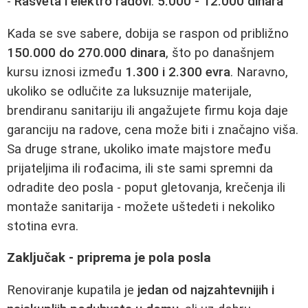
-
Rasveta i elektro radovi
:
5.000 - 12.000 dinara
Kada se sve sabere, dobija se raspon od približno
150.000 do 270.000 dinara
, što po današnjem
kursu iznosi između
1.300 i 2.300 evra
. Naravno,
ukoliko se odlučite za luksuznije materijale,
brendiranu sanitariju ili angažujete firmu koja daje
garanciju na radove, cena može biti i značajno viša.
Sa druge strane, ukoliko imate majstore među
prijateljima ili rođacima, ili ste sami spremni da
odradite deo posla - poput gletovanja, krečenja ili
montaže sanitarija - možete uštedeti i nekoliko
stotina evra.
Zaključak - priprema je pola posla
Renoviranje kupatila je
jedan od najzahtevnijih i