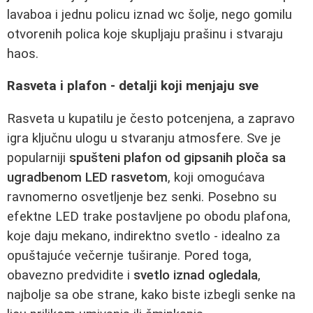
lavaboa i jednu policu iznad wc šolje, nego gomilu
otvorenih polica koje skupljaju prašinu i stvaraju
haos.
Rasveta i plafon - detalji koji menjaju sve
Rasveta u kupatilu je često potcenjena, a zapravo
igra ključnu ulogu u stvaranju atmosfere. Sve je
popularniji
spušteni plafon od gipsanih ploča sa
ugradbenom LED rasvetom
, koji omogućava
ravnomerno osvetljenje bez senki. Posebno su
efektne LED trake postavljene po obodu plafona,
koje daju mekano, indirektno svetlo - idealno za
opuštajuće večernje tuširanje. Pored toga,
obavezno predvidite i
svetlo iznad ogledala
,
najbolje sa obe strane, kako biste izbegli senke na