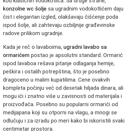
kod klasičnih vodokotlića. Sa druge strane,
konzolne wc šolje
sa ugradnim vodokotlićem daju
čist i elegantan izgled, olakšavaju čišćenje poda
ispod šolje, ali zahtevaju ozbiljnije građevinske
radove prilikom ugradnje.
Kada je reč o lavaboima,
ugradni lavabo sa
ormarićem
postao je apsolutni standard. Ormarić
ispod lavaboa rešava pitanje odlaganja hemije,
peškira i ostalih potrepština, što je posebno
dragoceno u malim kupatilima. Cene ovakvih
kompleta počinju već od desetak hiljada dinara, ali
mogu ići i znatno više u zavisnosti od materijala i
proizvođača. Posebno su popularni ormarići od
medijapana koji su otporni na vlagu, a mnogi se
odlučuju i za izradu po meri kako bi iskoristili svaki
centimetar prostora.