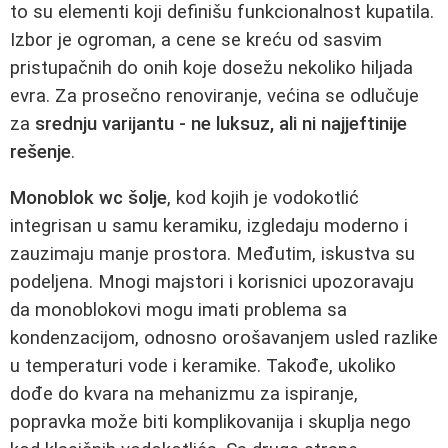
to su elementi koji definišu funkcionalnost kupatila.
Izbor je ogroman, a cene se kreću od sasvim
pristupačnih do onih koje dosežu nekoliko hiljada
evra. Za prosečno renoviranje, većina se odlučuje
za
srednju varijantu - ne luksuz, ali ni najjeftinije
rešenje
.
Monoblok wc šolje
, kod kojih je vodokotlić
integrisan u samu keramiku, izgledaju moderno i
zauzimaju manje prostora. Međutim, iskustva su
podeljena. Mnogi majstori i korisnici upozoravaju
da monoblokovi mogu imati problema sa
kondenzacijom, odnosno orošavanjem usled razlike
u temperaturi vode i keramike. Takođe, ukoliko
dođe do kvara na mehanizmu za ispiranje,
popravka može biti komplikovanija i skuplja nego