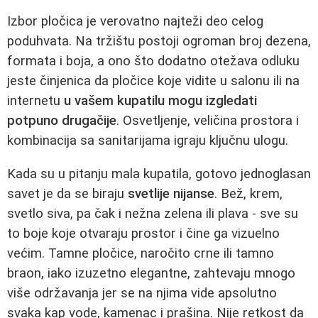
Izbor pločica je verovatno najteži deo celog
poduhvata. Na tržištu postoji ogroman broj dezena,
formata i boja, a ono što dodatno otežava odluku
jeste činjenica da pločice koje vidite u salonu ili na
internetu
u vašem kupatilu mogu izgledati
potpuno drugačije
. Osvetljenje, veličina prostora i
kombinacija sa sanitarijama igraju ključnu ulogu.
Kada su u pitanju mala kupatila, gotovo jednoglasan
savet je da se biraju
svetlije nijanse
. Bež, krem,
svetlo siva, pa čak i nežna zelena ili plava - sve su
to boje koje otvaraju prostor i čine ga vizuelno
većim. Tamne pločice, naročito crne ili tamno
braon, iako izuzetno elegantne, zahtevaju mnogo
više održavanja jer se na njima vide apsolutno
svaka kap vode, kamenac i prašina. Nije retkost da