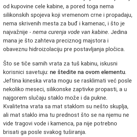
od kupovine cele kabine, a pored toga nema
silikonskih spojeva koji vremenom crne i propadaju,
nema skrivenih mesta za buđ i kamenac, i što je
najvažnije -
nema curenja vode van kabine
. Jedina
mana je što zahteva preciznog majstora i
obaveznu hidroizolaciju pre postavljanja pločica.
Što se tiče samih vrata za tuš kabinu, iskusni
korisnici savetuju:
ne štedite na ovom elementu
.
Jeftina kineska vrata mogu se rasklimati već posle
nekoliko meseci, silikonske zaptivke propasti, a u
najgorem slučaju staklo može i da pukne.
Kvalitetna vrata sa mat staklom su nešto skuplja,
ali mat staklo ima tu prednost što se na njemu ne
vide tragovi vode i kamenca, pa nije potrebno
brisati ga posle svakog tuširanja.