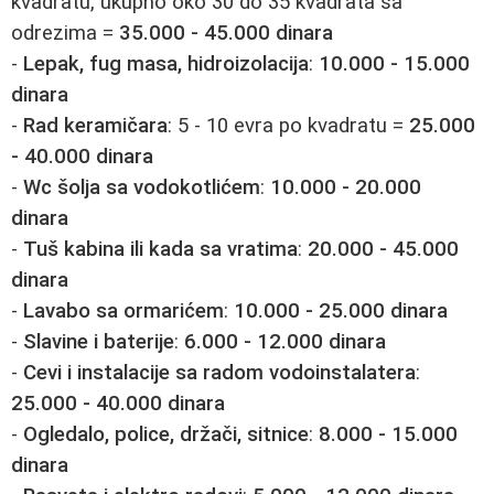
kvadratu, ukupno oko 30 do 35 kvadrata sa
odrezima =
35.000 - 45.000 dinara
-
Lepak, fug masa, hidroizolacija
:
10.000 - 15.000
dinara
-
Rad keramičara
: 5 - 10 evra po kvadratu =
25.000
- 40.000 dinara
-
Wc šolja sa vodokotlićem
:
10.000 - 20.000
dinara
-
Tuš kabina ili kada sa vratima
:
20.000 - 45.000
dinara
-
Lavabo sa ormarićem
:
10.000 - 25.000 dinara
-
Slavine i baterije
:
6.000 - 12.000 dinara
-
Cevi i instalacije sa radom vodoinstalatera
:
25.000 - 40.000 dinara
-
Ogledalo, police, držači, sitnice
:
8.000 - 15.000
dinara