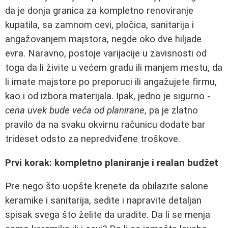
da je donja granica za kompletno renoviranje
kupatila, sa zamnom cevi, pločica, sanitarija i
angažovanjem majstora, negde oko dve hiljade
evra. Naravno, postoje varijacije u zavisnosti od
toga da li živite u većem gradu ili manjem mestu, da
li imate majstore po preporuci ili angažujete firmu,
kao i od izbora materijala. Ipak, jedno je sigurno -
cena uvek bude veća od planirane
, pa je zlatno
pravilo da na svaku okvirnu računicu dodate bar
trideset odsto za nepredviđene troškove.
Prvi korak: kompletno planiranje i realan budžet
Pre nego što uopšte krenete da obilazite salone
keramike i sanitarija, sedite i napravite detaljan
spisak svega što želite da uradite. Da li se menja