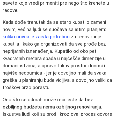
savete koje vredi primeniti pre nego što krenete u
radove.
Kada dođe trenutak da se staro kupatilo zameni
novim, većina ljudi se suočava sa istim pitanjem:
koliko novca je zaista potrebno
za renoviranje
kupatila i kako ga organizovati da sve prođe bez
neprijatnih iznenađenja. Kupatilo od oko pet
kvadratnih metara spada u najčešće dimenzije u
domaćinstvima, a upravo takav prostor donosi i
najviše nedoumica - jer je dovoljno mali da svaka
greška u planiranju bude vidljiva, a dovoljno veliki da
troškovi brzo porastu.
Ono što se odmah može reći jeste da
bez
ozbiljnog budžeta nema ozbiljnog renoviranja
.
Iskustva ljudi koji su prošli kroz ovaj proces govore