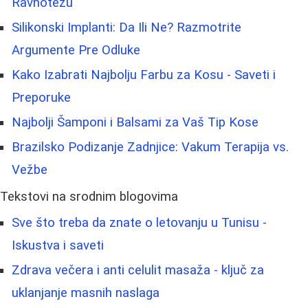
Ravnotežu
Silikonski Implanti: Da Ili Ne? Razmotrite
Argumente Pre Odluke
Kako Izabrati Najbolju Farbu za Kosu - Saveti i
Preporuke
Najbolji Šamponi i Balsami za Vaš Tip Kose
Brazilsko Podizanje Zadnjice: Vakum Terapija vs.
Vežbe
Tekstovi na srodnim blogovima
Sve što treba da znate o letovanju u Tunisu -
Iskustva i saveti
Zdrava večera i anti celulit masaža - ključ za
uklanjanje masnih naslaga