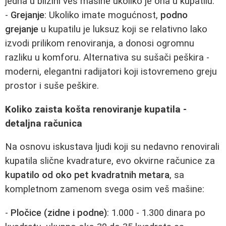
jedna u blizini veš mašine ukoliko je ona u kupatilu.
-
Grejanje
: Ukoliko imate mogućnost,
podno
grejanje
u kupatilu je luksuz koji se relativno lako
izvodi prilikom renoviranja, a donosi ogromnu
razliku u komforu. Alternativa su sušači peškira -
moderni, elegantni radijatori koji istovremeno greju
prostor i suše peškire.
Koliko zaista košta renoviranje kupatila -
detaljna računica
Na osnovu iskustava ljudi koji su nedavno renovirali
kupatila slične kvadrature, evo okvirne računice za
kupatilo od oko pet kvadratnih metara
, sa
kompletnom zamenom svega osim veš mašine:
-
Pločice (zidne i podne)
: 1.000 - 1.300 dinara po