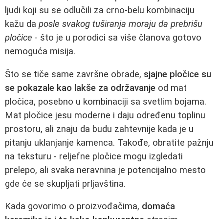
ljudi koji su se odlučili za crno-belu kombinaciju
kažu da
posle svakog tuširanja moraju da prebrišu
pločice
- što je u porodici sa više članova gotovo
nemoguća misija.
Što se tiče same završne obrade,
sjajne pločice su
se pokazale kao lakše za održavanje
od mat
pločica, posebno u kombinaciji sa svetlim bojama.
Mat pločice jesu moderne i daju određenu toplinu
prostoru, ali znaju da budu zahtevnije kada je u
pitanju uklanjanje kamenca. Takođe, obratite pažnju
na teksturu - reljefne pločice mogu izgledati
prelepo, ali svaka neravnina je potencijalno mesto
gde će se skupljati prljavština.
Kada govorimo o proizvođačima,
domaća