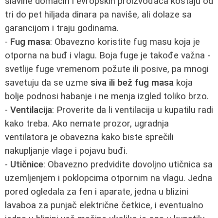
slavine domaćih i evropskih proizvođača koštaju od
tri do pet hiljada dinara pa naviše, ali dolaze sa
garancijom i traju godinama.
-
Fug masa
: Obavezno koristite fug masu koja je
otporna na buđ i vlagu. Boja fuge je takođe važna -
svetlije fuge vremenom požute ili posive, pa mnogi
savetuju da se uzme
siva ili bež fug masa
koja
bolje podnosi habanje i ne menja izgled toliko brzo.
-
Ventilacija
: Proverite da li ventilacija u kupatilu radi
kako treba. Ako nemate prozor, ugradnja
ventilatora je obavezna kako biste sprečili
nakupljanje vlage i pojavu buđi.
-
Utičnice
: Obavezno predvidite dovoljno utičnica sa
uzemljenjem i poklopcima otpornim na vlagu. Jedna
pored ogledala za fen i aparate, jedna u blizini
lavaboa za punjač električne četkice, i eventualno