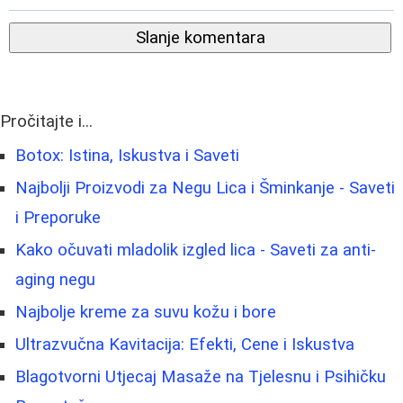
Slanje komentara
Pročitajte i...
Botox: Istina, Iskustva i Saveti
Najbolji Proizvodi za Negu Lica i Šminkanje - Saveti
i Preporuke
Kako očuvati mladolik izgled lica - Saveti za anti-
aging negu
Najbolje kreme za suvu kožu i bore
Ultrazvučna Kavitacija: Efekti, Cene i Iskustva
Blagotvorni Utjecaj Masaže na Tjelesnu i Psihičku