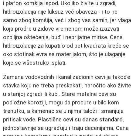
i plafon komšija ispod. Ukoliko živite u zgradi,
hidroizolacija nije luksuz već obaveza - i to ne
samo zbog komšija, već i zbog vas samih, jer vlaga
koja prodre u zidove vremenom može izazvati
ozbiljna oštećenja, buđ i neprijatne mirise. Cena
hidroizolacije za kupatilo od pet kvadrata kreće se
oko stotinak evra sa materijalom, što je ulaganje
koje se višestruko isplati.
Zamena vodovodnih i kanalizacionih cevi je takođe
stavka koju ne treba preskakati, naročito ako živite
u starijoj zgradi ili kući. Stare metalne cevi su
podložne koroziji, mogu da procure u bilo kom
trenutku, a kamenac se u njima taloži i smanjuje
pritisak vode.
Plastične cevi su danas standard
,
jednostavnije se ugrađuju i traju decenijama. Cena