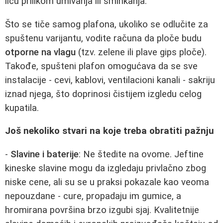
licu prilikom umivanja ili šminkanja.
Što se tiče samog plafona, ukoliko se odlučite za
spuštenu varijantu, vodite računa da ploče budu
otporne na vlagu
(tzv. zelene ili plave gips ploče).
Takođe, spušteni plafon omogućava da se sve
instalacije - cevi, kablovi, ventilacioni kanali - sakriju
iznad njega, što doprinosi čistijem izgledu celog
kupatila.
Još nekoliko stvari na koje treba obratiti pažnju
-
Slavine i baterije
: Ne štedite na ovome. Jeftine
kineske slavine mogu da izgledaju privlačno zbog
niske cene, ali su se u praksi pokazale kao veoma
nepouzdane - cure, propadaju im gumice, a
hromirana površina brzo izgubi sjaj. Kvalitetnije