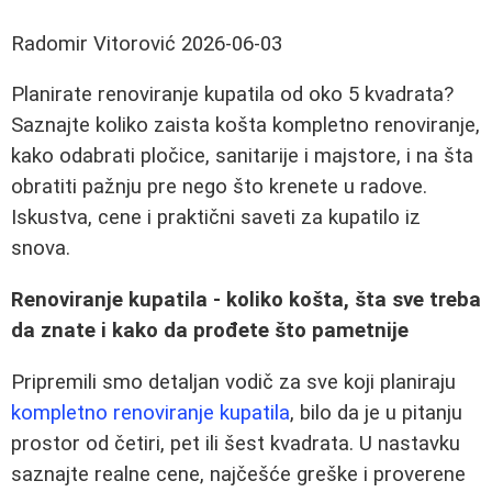
Radomir Vitorović
2026-06-03
Planirate renoviranje kupatila od oko 5 kvadrata?
Saznajte koliko zaista košta kompletno renoviranje,
kako odabrati pločice, sanitarije i majstore, i na šta
obratiti pažnju pre nego što krenete u radove.
Iskustva, cene i praktični saveti za kupatilo iz
snova.
Renoviranje kupatila - koliko košta, šta sve treba
da znate i kako da prođete što pametnije
Pripremili smo detaljan vodič za sve koji planiraju
kompletno renoviranje kupatila
, bilo da je u pitanju
prostor od četiri, pet ili šest kvadrata. U nastavku
saznajte realne cene, najčešće greške i proverene