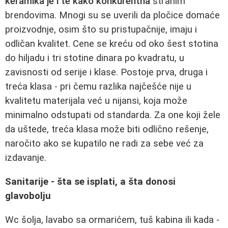
keramika je i te kako konkurentna
stranim
brendovima. Mnogi su se uverili da pločice domaće
proizvodnje, osim što su pristupačnije, imaju i
odličan kvalitet. Cene se kreću od oko šest stotina
do hiljadu i tri stotine dinara po kvadratu, u
zavisnosti od serije i klase. Postoje prva, druga i
treća klasa - pri čemu razlika najčešće nije u
kvalitetu materijala već u nijansi, koja može
minimalno odstupati od standarda. Za one koji žele
da uštede, treća klasa može biti odlično rešenje,
naročito ako se kupatilo ne radi za sebe već za
izdavanje.
Sanitarije - šta se isplati, a šta donosi
glavobolju
Wc šolja, lavabo sa ormarićem, tuš kabina ili kada -