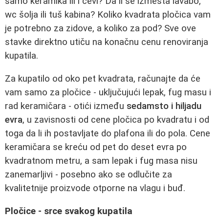
samo keramika ili i cevi? Da li se izmešta lavabo,
wc šolja ili tuš kabina? Koliko kvadrata pločica vam
je potrebno za zidove, a koliko za pod? Sve ove
stavke direktno utiču na konačnu cenu renoviranja
kupatila.
Za kupatilo od oko pet kvadrata, računajte da će
vam samo za pločice - uključujući lepak, fug masu i
rad keramičara - otići između
sedamsto i hiljadu
evra
, u zavisnosti od cene pločica po kvadratu i od
toga da li ih postavljate do plafona ili do pola. Cene
keramičara se kreću od pet do deset evra po
kvadratnom metru, a sam lepak i fug masa nisu
zanemarljivi - posebno ako se odlučite za
kvalitetnije proizvode otporne na vlagu i buđ.
Pločice - srce svakog kupatila