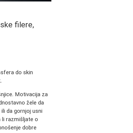
ke filere,
nsfera do skin
.
njice. Motivacija za
ednostavno žele da
li da gornjoj usni
 li razmišljate o
onošenje dobre