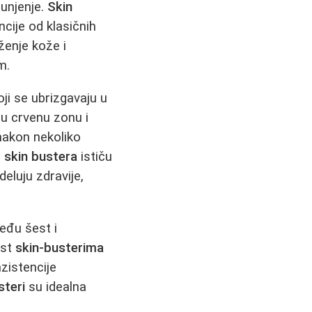
punjenje.
Skin
ncije od klasičnih
ženje kože i
m.
ji se ubrizgavaju u
u crvenu zonu i
 nakon nekoliko
i
skin bustera
ističu
eluju zdravije,
među šest i
ost
skin-busterima
nzistencije
steri
su idealna