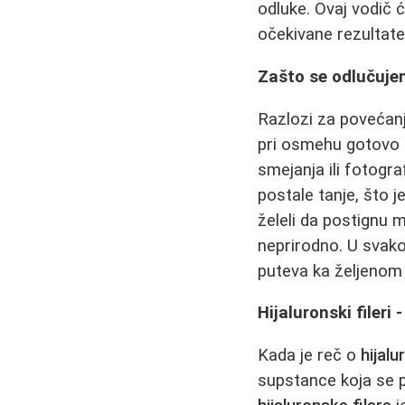
odluke. Ovaj vodič 
očekivane rezultate
Zašto se odlučuje
Razlozi za povećanj
pri osmehu gotovo p
smejanja ili fotogra
postale tanje, što 
želeli da postignu m
neprirodno. U svako
puteva ka željenom c
Hijaluronski fileri
Kada je reč o
hijalu
supstance koja se p