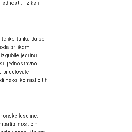
ednosti, rizike i
toliko tanka da se
ode prilikom
zgubile jedrinu i
i su jednostavno
e bi delovale
 nekoliko različitih
ronske kiseline,
patibilnost čini