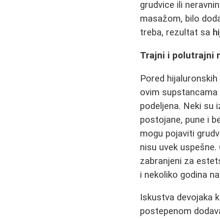
grudvice ili neravni
masažom, bilo doda
treba, rezultat sa
h
Trajni i polutrajni 
Pored hijaluronskih 
ovim supstancama s
podeljena. Neki su i
postojane, pune i b
mogu pojaviti grudvi
nisu uvek uspešne. 
zabranjeni za estet
i nekoliko godina na
Iskustva devojaka ko
postepenom dodavan