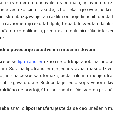
snu - i vremenom dodavale još po malo, uglavnom su za
le veću količinu. Takođe, izbor lekara je ovde još krit
Linijsko ubrizgavanje, za razliku od pojedinačnih uboda k
i i ravnomerniji rezultat. Ipak, treba biti svestan da uk
dođe do komplikacija, predstavlja malu hiruršku interve
ke.
irodno povećanje sopstvenim masnim tkivom
okreće se
lipotransfer
u kao metodi koja zaobilazi unoše
zam. Suština lipotransfera je jednostavna: masno tkiv
oljno - najčešće sa stomaka, bedara ili unutrašnje stra
 ubrizgava u usne. Budući da je reč o sopstvenom tkivu
 praktično ne postoji, što lipotransfer čini veoma priv
reba znati o
lipotransferu
jeste da se deo unešenih ma