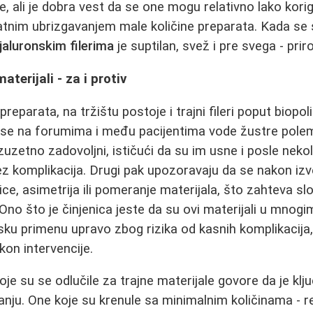
ne, ali je dobra vest da se one mogu relativno lako korig
tnim ubrizgavanjem male količine preparata. Kada se 
ijaluronskim filerima
je suptilan, svež i pre svega - prir
materijali - za i protiv
preparata, na tržištu postoje i trajni fileri poput biopol
e na forumima i među pacijentima vode žustre polemi
zuzetno zadovoljni, ističući da su im usne i posle neko
ez komplikacija. Drugi pak upozoravaju da se nakon i
ce, asimetrija ili pomeranje materijala, što zahteva sl
Ono što je činjenica jeste da su ovi materijali u mnog
sku primenu upravo zbog rizika od kasnih komplikacija,
kon intervencije.
je su se odlučile za trajne materijale govore da je klj
ju. One koje su krenule sa minimalnim količinama - r