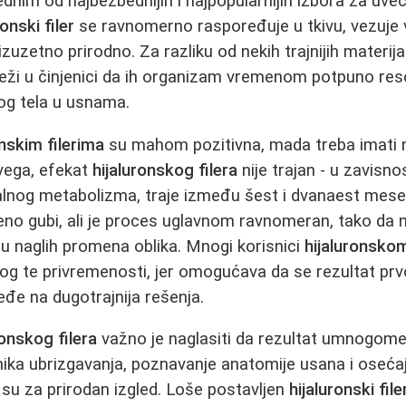
ednim od najbezbednijih i najpopularnijih izbora za uv
ronski filer
se ravnomerno raspoređuje u tkivu, vezuje 
izuzetno prirodno. Za razliku od nekih trajnijih materij
eži u činjenici da ih organizam vremenom potpuno reso
og tela u usnama.
onskim filerima
su mahom pozitivna, mada treba imati 
svega, efekat
hijaluronskog filera
nije trajan - u zavisno
ualnog metabolizma, traje između šest i dvanaest mese
no gubi, ali je proces uglavnom ravnomeran, tako da 
u naglih promena oblika. Mnogi korisnici
hijaluronskom
g te privremenosti, jer omogućava da se rezultat prvo
đe na dugotrajnija rešenja.
ronskog filera
važno je naglasiti da rezultat umnogome 
hnika ubrizgavanja, poznavanje anatomije usana i oseća
 su za prirodan izgled. Loše postavljen
hijaluronski file