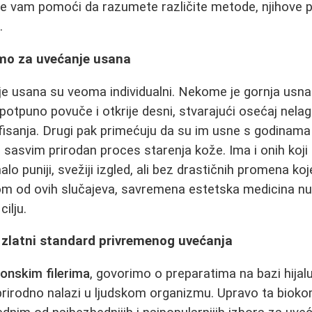
će vam pomoći da razumete različite metode, njihove pr
.
mo za uvećanje usana
e usana su veoma individualni. Nekome je gornja usna 
otpuno povuče i otkrije desni, stvarajući osećaj nelag
fisanja. Drugi pak primećuju da su im usne s godinama i
je sasvim prirodan proces starenja kože. Ima i onih koj
alo puniji, svežiji izgled, ali bez drastičnih promena koj
m od ovih slučajeva, savremena estetska medicina nudi
ilju.
 - zlatni standard privremenog uvećanja
ronskim filerima
, govorimo o preparatima na bazi hijalu
rirodno nalazi u ljudskom organizmu. Upravo ta biokom