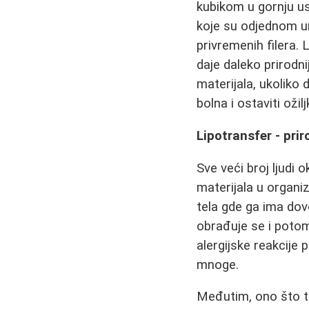
kubikom u gornju u
koje su odjednom une
privremenih filera. 
daje daleko prirodnij
materijala, ukoliko 
bolna i ostaviti ožilj
Lipotransfer - pr
Sve veći broj ljudi 
materijala u organi
tela gde ga ima dov
obrađuje se i potom
alergijske reakcije
mnoge.
Međutim, ono što t