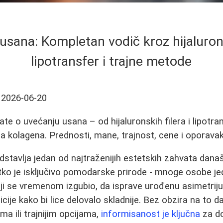
usana: Kompletan vodič kroz hijalurons
lipotransfer i trajne metode
2026-06-20
te o uvećanju usana – od hijaluronskih filera i lipotra
ra kolagena. Prednosti, mane, trajnost, cene i oporavak
stavlja jedan od najtraženijih estetskih zahvata današ
tko je isključivo pomodarske prirode - mnoge osobe j
i se vremenom izgubio, da isprave urođenu asimetriju i
icije kako bi lice delovalo skladnije. Bez obzira na to da
a ili trajnijim opcijama,
informisanost je ključna
za d