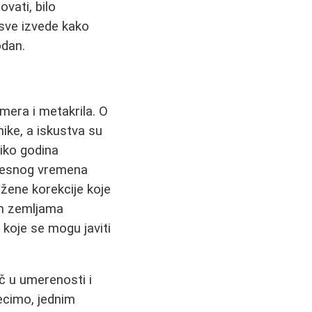
ovati, bilo
sve izvede kako
odan.
imera i metakrila. O
ke, a iskustva su
liko godina
zvesnog vremena
ožene korekcije koje
im zemljama
 koje se mogu javiti
uč u umerenosti i
ecimo, jednim