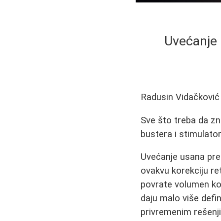
Uvećanje 
Radusin Vidačković
Sve što treba da zna
bustera i stimulato
Uvećanje usana pred
ovakvu korekciju re
povrate volumen koj
daju malo više defin
privremenim rešenjim