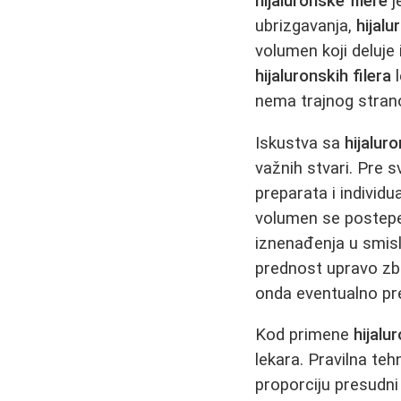
hijaluronske filere
j
ubrizgavanja,
hijalu
volumen koji deluje 
hijaluronskih filera
l
nema trajnog stran
Iskustva sa
hijalur
važnih stvari. Pre 
preparata i individ
volumen se postepe
iznenađenja u smisl
prednost upravo zbo
onda eventualno pre
Kod primene
hijalu
lekara. Pravilna te
proporciju presudni