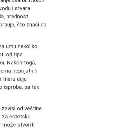
ećanje usana. Nakon
vodu i stvara
ala, prednost
rbuje, što znači da
na umu nekoliko
sti od tipa
ci. Nakon toga,
nema neprijatnih
 fileru
daju
 isproba, pa tek
zavisi od veštine
j za estetsku
r
može stvoriti