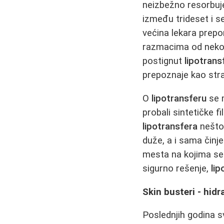
neizbežno resorbuje
između trideset i 
većina lekara prep
razmacima od nekoli
postignut
lipotran
prepoznaje kao stra
O
lipotransferu
se m
probali sintetičke f
lipotransfera
nešto 
duže, a i sama činj
mesta na kojima se 
sigurno rešenje,
lip
Skin busteri - hidr
Poslednjih godina s