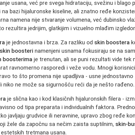
anje usana, već pre svega hidrataciju, svežinu i blago 
 na bazi hijaluronske kiseline, ali znatno ređe konziste
marna namena nije stvaranje volumena, već dubinsko vla
 rezultira jedrijim, glatkijim i vizuelno mlađim izgledo
ra
je jednostavna i brza. Za razliku od
skin boostera
ko
skin boosteri
namenjeni usnama fokusiraju se na sam
n boosterima
je trenutan, ali se puni rezultati vide tek
rat ravnomerno rasporedi i veže vodu. Mnogi korisnic
avo to što promena nije upadljiva - usne jednostavno d
, ali niko ne može sa sigurnošću reći da je nešto rađeno.
era
je slična kao i kod klasičnih hijaluronskih filera - iz
visno od tipa preparata i individualnih faktora. Predn
ko javljaju grudvice ili neravnine, upravo zbog ređe ko
oji žele da započnu sa nečim zaista suptilnim,
skin-bu
 estetskih tretmana usana.