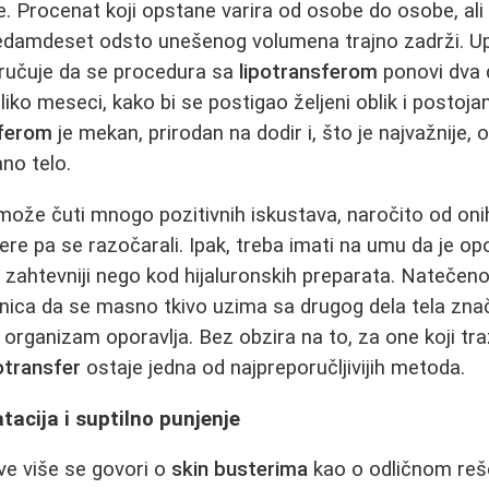
. Procenat koji opstane varira od osobe do osobe, ali
sedamdeset odsto unešenog volumena trajno zadrži. U
oručuje da se procedura sa
lipotransferom
ponovi dva d
ko meseci, kako bi se postigao željeni oblik i postoja
sferom
je mekan, prirodan na dodir i, što je najvažnije,
no telo.
ože čuti mnogo pozitivnih iskustava, naročito od oni
ilere pa se razočarali. Ipak, treba imati na umu da je 
zahtevniji nego kod hijaluronskih preparata. Natečen
enica da se masno tkivo uzima sa drugog dela tela zna
organizam oporavlja. Bez obzira na to, za one koji traž
otransfer
ostaje jedna od najpreporučljivijih metoda.
atacija i suptilno punjenje
ve više se govori o
skin busterima
kao o odličnom reše