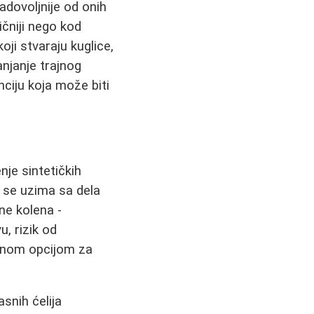
dovoljnije od onih
ičniji nego kod
oji stvaraju kuglice,
lanjanje trajnog
nciju koja može biti
nje sintetičkih
o se uzima sa dela
ne kolena -
, rizik od
lačnom opcijom za
snih ćelija