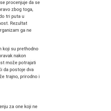
 se procenjuje da se
pravo zbog toga,
o tri puta u
nost. Rezultat
 organizam ga ne
h koji su prethodno
oporavak nakon
ost može potrajati
či da postoje dva
e trajno, prirodno i
nju za one koji ne