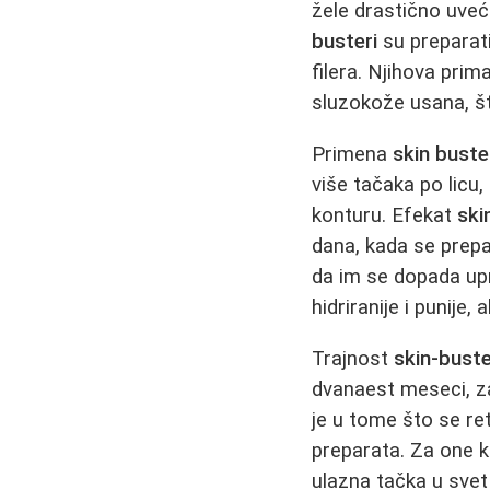
žele drastično uveć
busteri
su preparati
filera. Njihova pri
sluzokože usana, što
Primena
skin buste
više tačaka po licu,
konturu. Efekat
ski
dana, kada se prepa
da im se dopada upr
hidriranije i punije
Trajnost
skin-bust
dvanaest meseci, za
je u tome što se ret
preparata. Za one k
ulazna tačka u svet