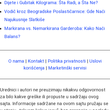
Dijete i Gubitak Kilograma: Šta Radi, a Šta Ne?
Vodič kroz Beogradske Poslastičarnice: Gde Naći
Najukusnije Slatkiše
Markirana vs. Nemarkirana Garderoba: Kako Naći
Balans?
O nama
|
Kontakt
|
Politika privatnosti
|
Uslovi
korišćenja
|
Marketinški servisi
Urednici i autori ne preuzimaju nikakvu odgovornost
za bilo kakve greške ili propuste u sadržaju ovog
sajta. Informacije sadržane na ovom sajtu pružaju se