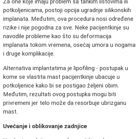
Za one koje imaju problem sa tankim listovima ili
potkoljenicama, postoji opcija ugradnje silikonskih
implanata. Međutim, ova procedura nosi određene
rizike i nije pogodna za sve. Neke pacijentkinje su
navodile probleme kao što su deformacija
implanata tokom vremena, osećaj umora u nogama
i druge komplikacije.
Alternativa implantatima je lipofiling - postupak u
kome se vlastita mast pacijentkinje ubacuje u
potkoljenice kako bi se postigao željeni obim.
Međutim, rezultati ovog postupka mogu biti
privremeni jer telo može da resorbuje ubrizganu
mast.
Uvećanje i oblikovanje zadnjice