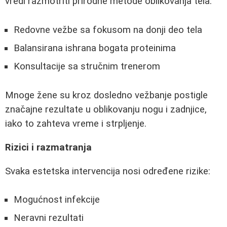
vredi razmotriti prirodne metode oblikovanja tela:
Redovne vežbe sa fokusom na donji deo tela
Balansirana ishrana bogata proteinima
Konsultacije sa stručnim trenerom
Mnoge žene su kroz dosledno vežbanje postigle
značajne rezultate u oblikovanju nogu i zadnjice,
iako to zahteva vreme i strpljenje.
Rizici i razmatranja
Svaka estetska intervencija nosi određene rizike:
Mogućnost infekcije
Neravni rezultati