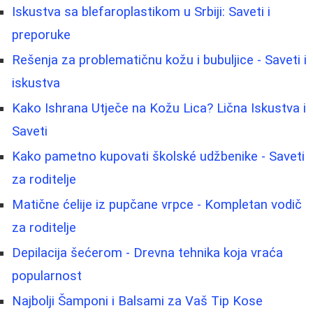
Iskustva sa blefaroplastikom u Srbiji: Saveti i
preporuke
Rešenja za problematičnu kožu i bubuljice - Saveti i
iskustva
Kako Ishrana Utječe na Kožu Lica? Lična Iskustva i
Saveti
Kako pametno kupovati školské udžbenike - Saveti
za roditelje
Matične ćelije iz pupčane vrpce - Kompletan vodič
za roditelje
Depilacija šećerom - Drevna tehnika koja vraća
popularnost
Najbolji Šamponi i Balsami za Vaš Tip Kose