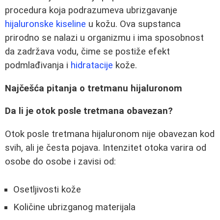
procedura koja podrazumeva ubrizgavanje
hijaluronske kiseline
u kožu. Ova supstanca
prirodno se nalazi u organizmu i ima sposobnost
da zadržava vodu, čime se postiže efekt
podmlađivanja i
hidratacije
kože.
Najčešća pitanja o tretmanu hijaluronom
Da li je otok posle tretmana obavezan?
Otok posle tretmana hijaluronom nije obavezan kod
svih, ali je česta pojava. Intenzitet otoka varira od
osobe do osobe i zavisi od:
Osetljivosti kože
Količine ubrizganog materijala