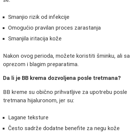
se:
Smanjio rizik od infekcije
Omogućio pravilan proces zarastanja
Smanjila iritacija kože
Nakon ovog perioda, možete koristiti šminku, ali sa
oprezom i blagim preparatima.
Da li je BB krema dozvoljena posle tretmana?
BB kreme su obično prihvatljive za upotrebu posle
tretmana hijaluronom, jer su:
Lagane teksture
Često sadrže dodatne benefite za negu kože