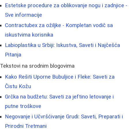
Estetske procedure za oblikovanje nogu i zadnjice -
Sve informacije
Contractubex za ožiljke - Kompletan vodič sa
iskustvima korisnika
Labioplastika u Srbiji: Iskustva, Saveti i Najčešća
Pitanja
Tekstovi na srodnim blogovima
Kako Rešiti Uporne Bubuljice i Fleke: Saveti za
Čistu Kožu
Grčka na budžetu: Saveti za jeftino letovanje i
putne troškove
Negovanje i Učvršćivanje Grudi: Saveti, Preparati i
Prirodni Tretmani