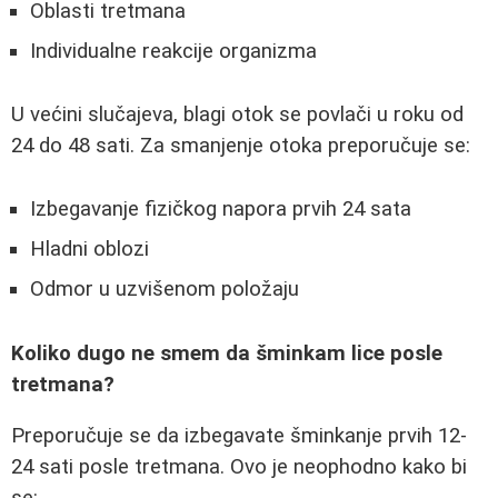
Oblasti tretmana
Individualne reakcije organizma
U većini slučajeva, blagi otok se povlači u roku od
24 do 48 sati. Za smanjenje otoka preporučuje se:
Izbegavanje fizičkog napora prvih 24 sata
Hladni oblozi
Odmor u uzvišenom položaju
Koliko dugo ne smem da šminkam lice posle
tretmana?
Preporučuje se da izbegavate šminkanje prvih 12-
24 sati posle tretmana. Ovo je neophodno kako bi