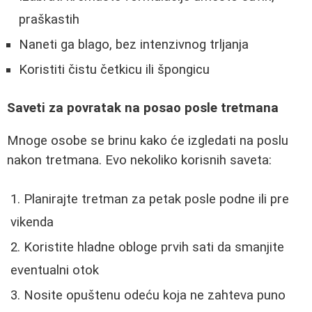
praškastih
Naneti ga blago, bez intenzivnog trljanja
Koristiti čistu četkicu ili špongicu
Saveti za povratak na posao posle tretmana
Mnoge osobe se brinu kako će izgledati na poslu
nakon tretmana. Evo nekoliko korisnih saveta:
Planirajte tretman za petak posle podne ili pre
vikenda
Koristite hladne obloge prvih sati da smanjite
eventualni otok
Nosite opuštenu odeću koja ne zahteva puno