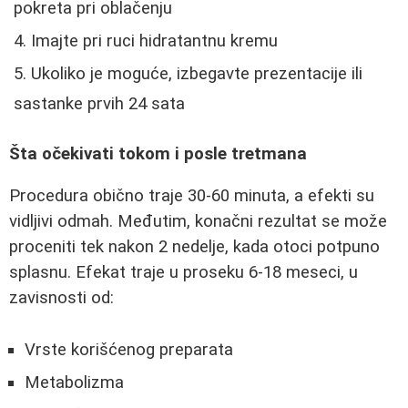
pokreta pri oblačenju
Imajte pri ruci hidratantnu kremu
Ukoliko je moguće, izbegavte prezentacije ili
sastanke prvih 24 sata
Šta očekivati tokom i posle tretmana
Procedura obično traje 30-60 minuta, a efekti su
vidljivi odmah. Međutim, konačni rezultat se može
proceniti tek nakon 2 nedelje, kada otoci potpuno
splasnu. Efekat traje u proseku 6-18 meseci, u
zavisnosti od:
Vrste korišćenog preparata
Metabolizma