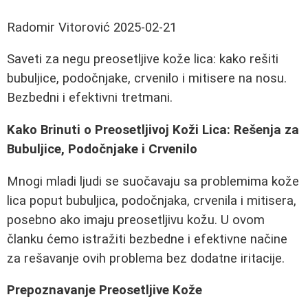
Radomir Vitorović
2025-02-21
Saveti za negu preosetljive kože lica: kako rešiti
bubuljice, podočnjake, crvenilo i mitisere na nosu.
Bezbedni i efektivni tretmani.
Kako Brinuti o Preosetljivoj Koži Lica: Rešenja za
Bubuljice, Podočnjake i Crvenilo
Mnogi mladi ljudi se suočavaju sa problemima kože
lica poput bubuljica, podočnjaka, crvenila i mitisera,
posebno ako imaju preosetljivu kožu. U ovom
članku ćemo istražiti bezbedne i efektivne načine
za rešavanje ovih problema bez dodatne iritacije.
Prepoznavanje Preosetljive Kože