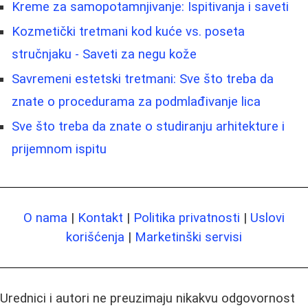
Kreme za samopotamnjivanje: Ispitivanja i saveti
Kozmetički tretmani kod kuće vs. poseta
stručnjaku - Saveti za negu kože
Savremeni estetski tretmani: Sve što treba da
znate o procedurama za podmlađivanje lica
Sve što treba da znate o studiranju arhitekture i
prijemnom ispitu
O nama
|
Kontakt
|
Politika privatnosti
|
Uslovi
korišćenja
|
Marketinški servisi
Urednici i autori ne preuzimaju nikakvu odgovornost