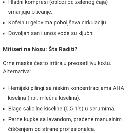
Hladni kompresi (oblozi od zelenog čaja)
smanjuju oticanje.
Kofein u gelovima poboljšava cirkulaciju.
Dovoljan san i unos vode su ključni.
Mitiseri na Nosu: Šta Raditi?
Crne maske često iritiraju preosetljivu kožu.
Alternativa:
Hemijski pilingi sa niskim koncentracijama AHA
kiselina (npr. mlečna kiselina).
Blage salicilne kiseline (0,5-1%) u serumima.
Parne kupke sa lavandom, praćene manualnim
čišćenjem od strane profesionalca.