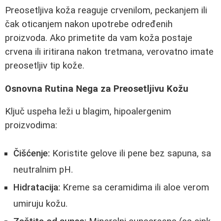
Preosetljiva koža reaguje crvenilom, peckanjem ili
čak oticanjem nakon upotrebe određenih
proizvoda. Ako primetite da vam koža postaje
crvena ili iritirana nakon tretmana, verovatno imate
preosetljiv tip kože.
Osnovna Rutina Nega za Preosetljivu Kožu
Ključ uspeha leži u blagim, hipoalergenim
proizvodima:
Čišćenje:
Koristite gelove ili pene bez sapuna, sa
neutralnim pH.
Hidratacija:
Kreme sa ceramidima ili aloe verom
umiruju kožu.