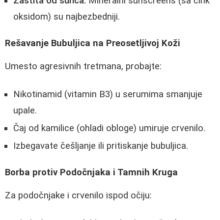
Zaštita od sunca:
Mineralni sunscreens (sa cink
oksidom) su najbezbedniji.
Rešavanje Bubuljica na Preosetljivoj Koži
Umesto agresivnih tretmana, probajte:
Nikotinamid (vitamin B3) u serumima smanjuje
upale.
Čaj od kamilice (ohladi obloge) umiruje crvenilo.
Izbegavate češljanje ili pritiskanje bubuljica.
Borba protiv Podočnjaka i Tamnih Kruga
Za podočnjake i crvenilo ispod očiju: