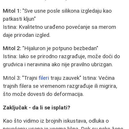
Mitol 1:
"Sve usne posle silikona izgledaju kao
patkasti kljun"
Istina: Kvalitetno urađeno povećanje sa merom
daje prirodan izgled.
Mitol 2:
"Hijaluron je potpuno bezbedan"
Istina: Iako se prirodno razgrađuje, može doći do
grudvica i neravnina ako nije pravilno ubrizgan.
Mitol 3: "Trajni
fileri
traju zauvek" Istina: Većina
trajnih filera se vremenom razgrađuje ili migrira,
što može dovesti do deformacija.
Zaključak - da li se isplati?
Kao što vidimo iz brojnih iskustava, odluka o