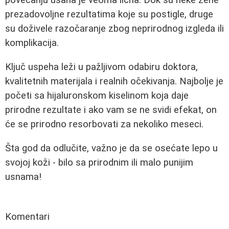
povećanju usana je veoma lična. Dok su neke žene
prezadovoljne rezultatima koje su postigle, druge
su doživele razočaranje zbog neprirodnog izgleda ili
komplikacija.
Ključ uspeha leži u pažljivom odabiru doktora,
kvalitetnih materijala i realnih očekivanja. Najbolje je
početi sa hijaluronskom kiselinom koja daje
prirodne rezultate i ako vam se ne svidi efekat, on
će se prirodno resorbovati za nekoliko meseci.
Šta god da odlučite, važno je da se osećate lepo u
svojoj koži - bilo sa prirodnim ili malo punijim
usnama!
Komentari