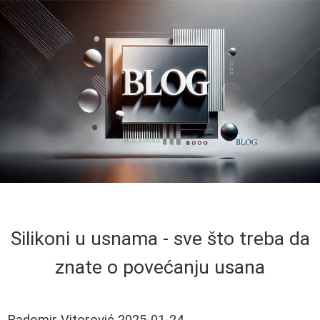
Silikoni u usnama - sve što treba da
znate o povećanju usana
Radomir Vitorović
2025-01-24