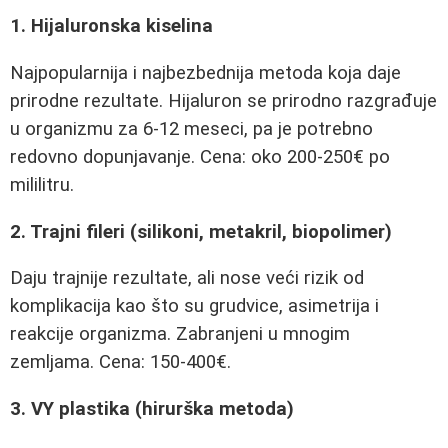
1. Hijaluronska kiselina
Najpopularnija i najbezbednija metoda koja daje
prirodne rezultate. Hijaluron se prirodno razgrađuje
u organizmu za 6-12 meseci, pa je potrebno
redovno dopunjavanje. Cena: oko 200-250€ po
mililitru.
2. Trajni fileri (silikoni, metakril, biopolimer)
Daju trajnije rezultate, ali nose veći rizik od
komplikacija kao što su grudvice, asimetrija i
reakcije organizma. Zabranjeni u mnogim
zemljama. Cena: 150-400€.
3. VY plastika (hirurška metoda)