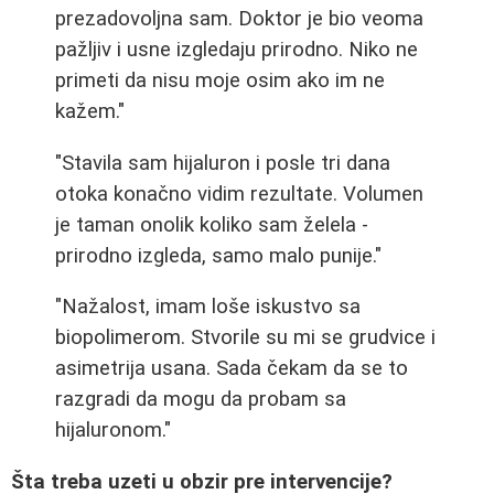
prezadovoljna sam. Doktor je bio veoma
pažljiv i usne izgledaju prirodno. Niko ne
primeti da nisu moje osim ako im ne
kažem."
"Stavila sam hijaluron i posle tri dana
otoka konačno vidim rezultate. Volumen
je taman onolik koliko sam želela -
prirodno izgleda, samo malo punije."
"Nažalost, imam loše iskustvo sa
biopolimerom. Stvorile su mi se grudvice i
asimetrija usana. Sada čekam da se to
razgradi da mogu da probam sa
hijaluronom."
Šta treba uzeti u obzir pre intervencije?