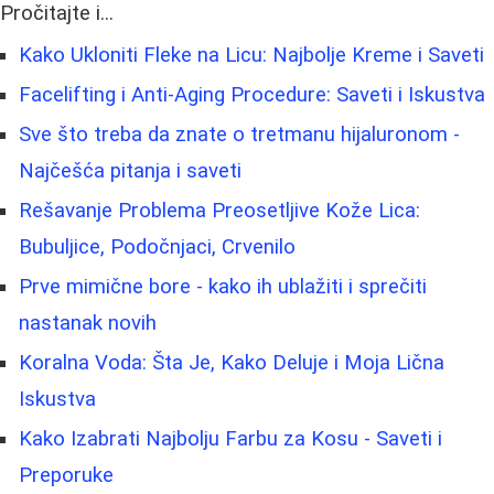
Pročitajte i...
Kako Ukloniti Fleke na Licu: Najbolje Kreme i Saveti
Facelifting i Anti-Aging Procedure: Saveti i Iskustva
Sve što treba da znate o tretmanu hijaluronom -
Najčešća pitanja i saveti
Rešavanje Problema Preosetljive Kože Lica:
Bubuljice, Podočnjaci, Crvenilo
Prve mimične bore - kako ih ublažiti i sprečiti
nastanak novih
Koralna Voda: Šta Je, Kako Deluje i Moja Lična
Iskustva
Kako Izabrati Najbolju Farbu za Kosu - Saveti i
Preporuke