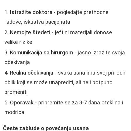
Istražite doktora
- pogledajte prethodne
radove, iskustva pacijenata
Nemojte štedeti
- jeftini materijali donose
velike rizike
Komunikacija sa hirurgom
- jasno izrazite svoja
očekivanja
Realna očekivanja
- svaka usna ima svoj prirodni
oblik koji se može unaprediti, ali ne i potpuno
promeniti
Oporavak
- pripremite se za 3-7 dana oteklina i
modrica
Česte zablude o povećanju usana