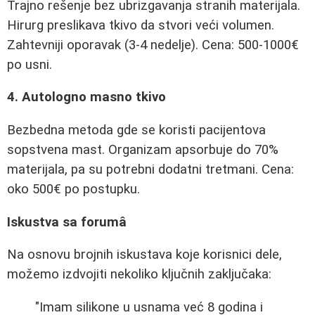
Trajno rešenje bez ubrizgavanja stranih materijala.
Hirurg preslikava tkivo da stvori veći volumen.
Zahtevniji oporavak (3-4 nedelje). Cena: 500-1000€
po usni.
4. Autologno masno tkivo
Bezbedna metoda gde se koristi pacijentova
sopstvena mast. Organizam apsorbuje do 70%
materijala, pa su potrebni dodatni tretmani. Cena:
oko 500€ po postupku.
Iskustva sa forumâ
Na osnovu brojnih iskustava koje korisnici dele,
možemo izdvojiti nekoliko ključnih zaključaka:
"Imam silikone u usnama već 8 godina i