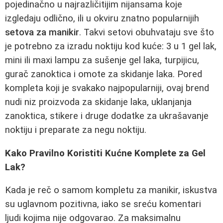
pojedinačno u najrazličitijim nijansama koje
izgledaju odlično, ili u okviru znatno popularnijih
setova za manikir
. Takvi setovi obuhvataju sve što
je potrebno za izradu noktiju kod kuće: 3 u 1 gel lak,
mini ili maxi lampu za sušenje gel laka, turpijicu,
gurač zanoktica i omote za skidanje laka. Pored
kompleta koji je svakako najpopularniji, ovaj brend
nudi niz proizvoda za skidanje laka, uklanjanja
zanoktica, stikere i druge dodatke za ukrašavanje
noktiju i preparate za negu noktiju.
Kako Pravilno Koristiti Kućne Komplete za Gel
Lak?
Kada je reč o samom kompletu za manikir, iskustva
su uglavnom pozitivna, iako se sreću komentari
ljudi kojima nije odgovarao. Za maksimalnu