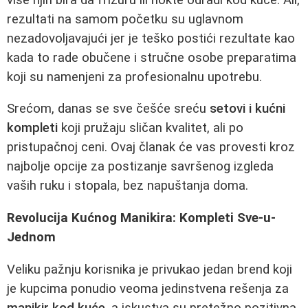
rezultati na samom početku su uglavnom
nezadovoljavajući jer je teško postići rezultate kao
kada to rade obučene i stručne osobe preparatima
koji su namenjeni za profesionalnu upotrebu.
Srećom, danas se sve češće sreću
setovi i kućni
kompleti
koji pružaju sličan kvalitet, ali po
pristupačnoj ceni. Ovaj članak će vas provesti kroz
najbolje opcije za postizanje savršenog izgleda
vaših ruku i stopala, bez napuštanja doma.
Revolucija Kućnog Manikira: Kompleti Sve-u-
Jednom
Veliku pažnju korisnika je privukao jedan brend koji
je kupcima ponudio veoma jedinstvena rešenja za
manikir kod kuće
, a iskustva su pretežno pozitivna.