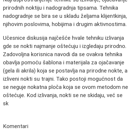
prirodnih noktiju i nadogradnja tipsama. Tehnika
nadogradnje se bira se u skladu željama klijentkinja,
njihovim poslovima, hobijima i drugim aktivnostima.
Učesnice diskusija najčešće hvale tehniku izlivanja
gde se nokti najmanje oštećuju i izgledaju prirodno.
Zadovoljna korisnica navodi da se ovakva tehnika
obavlja pomoću šablona i materijala za ojačavanje
(gela ili akrila) koja se postavlja na prirodne nokte, a
izliveni nokti su trajni. Tako postoji mogućnost da
se neguje nokatna ploča koja se ovom metodom ne
oštećuje. Kod izlivanja, nokti se ne skidaju, već se
sk
Komentari