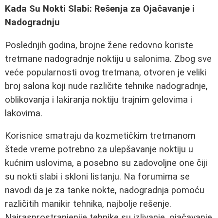
Kada Su Nokti Slabi: Rešenja za Ojačavanje i
Nadogradnju
Poslednjih godina, brojne žene redovno koriste
tretmane nadogradnje noktiju u salonima. Zbog sve
veće popularnosti ovog tretmana, otvoren je veliki
broj salona koji nude različite tehnike nadogradnje,
oblikovanja i lakiranja noktiju trajnim gelovima i
lakovima.
Korisnice smatraju da kozmetičkim tretmanom
štede vreme potrebno za ulepšavanje noktiju u
kućnim uslovima, a posebno su zadovoljne one čiji
su nokti slabi i skloni listanju. Na forumima se
navodi da je za tanke nokte, nadogradnja pomoću
različitih manikir tehnika, najbolje rešenje.
Najrasprostranjenije tehnike su izlivanje, ojačavanje