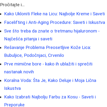
Pročitajte i...
Kako Ukloniti Fleke na Licu: Najbolje Kreme i Saveti
Facelifting i Anti-Aging Procedure: Saveti i Iskustva
Sve što treba da znate o tretmanu hijaluronom -
Najčešća pitanja i saveti
Rešavanje Problema Preosetljive Kože Lica:
Bubuljice, Podočnjaci, Crvenilo
Prve mimične bore - kako ih ublažiti i sprečiti
nastanak novih
Koralna Voda: Šta Je, Kako Deluje i Moja Lična
Iskustva
Kako Izabrati Najbolju Farbu za Kosu - Saveti i
Preporuke