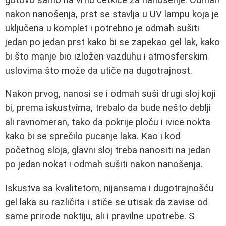
nakon nanošenja, prst se stavlja u UV lampu koja je
uključena u komplet i potrebno je odmah sušiti
jedan po jedan prst kako bi se zapekao gel lak, kako
bi što manje bio izložen vazduhu i atmosferskim
uslovima što može da utiče na dugotrajnost.
Nakon prvog, nanosi se i odmah suši drugi sloj koji
bi, prema iskustvima, trebalo da bude nešto deblji
ali ravnomeran, tako da pokrije ploču i ivice nokta
kako bi se sprečilo pucanje laka. Kao i kod
početnog sloja, glavni sloj treba nanositi na jedan
po jedan nokat i odmah sušiti nakon nanošenja.
Iskustva sa kvalitetom, nijansama i dugotrajnošću
gel laka su različita i stiče se utisak da zavise od
same prirode noktiju, ali i pravilne upotrebe. S