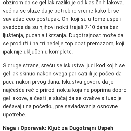
obzirom da se gel lak razlikuje od klasičnih lakova,
većina se slaže da je potrebno vreme kako bi se
savladao ceo postupak. Oni koji su u tome uspeli
svedoče da su njihovi nokti trajali 7-10 dana bez
ljuštenja, pucanja i krzanja. Dugotrajnost može da
se produži i na tri nedelje top coat premazom, koji
ipak nije uključen u komplete.
S druge strane, sreću se iskustva ljudi kod kojih se
gel lak skinuo nakon svega par sati ili je počeo da
puca nakon prvog dana. Iskustva govore da je
najčešće reč o prirodi nokta koja ne poprima dobro
gel lakove, a česti je slučaj da se ovakve situacije
dešavaju na početku, pre savladavanja osnovne
upotrebe.
Nega i Oporavak: Ključ za Dugotrajni Uspeh