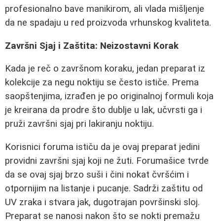
profesionalno bave manikirom, ali vlada mišljenje
da ne spadaju u red proizvoda vrhunskog kvaliteta.
Završni Sjaj i Zaštita: Neizostavni Korak
Kada je reč o završnom koraku, jedan preparat iz
kolekcije za negu noktiju se često ističe. Prema
saopštenjima, izrađen je po originalnoj formuli koja
je kreirana da prodre što dublje u lak, učvrsti ga i
pruži završni sjaj pri lakiranju noktiju.
Korisnici foruma ističu da je ovaj preparat jedini
providni završni sjaj koji ne žuti. Forumašice tvrde
da se ovaj sjaj brzo suši i čini nokat čvršćim i
otpornijim na listanje i pucanje. Sadrži zaštitu od
UV zraka i stvara jak, dugotrajan površinski sloj.
Preparat se nanosi nakon što se nokti premažu