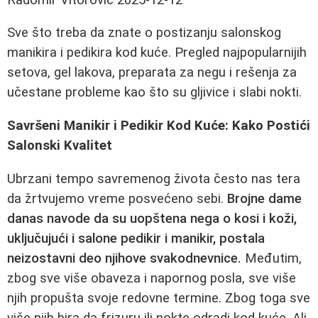
Sve što treba da znate o postizanju salonskog
manikira i pedikira kod kuće. Pregled najpopularnijih
setova, gel lakova, preparata za negu i rešenja za
učestane probleme kao što su gljivice i slabi nokti.
Savršeni Manikir i Pedikir Kod Kuće: Kako Postići
Salonski Kvalitet
Ubrzani tempo savremenog života često nas tera
da žrtvujemo vreme posvećeno sebi.
Brojne dame
danas navode da su uopštena nega o kosi i koži,
uključujući i salone pedikir i manikir, postala
neizostavni deo njihove svakodnevnice.
Međutim,
zbog sve više obaveza i napornog posla, sve više
njih propušta svoje redovne termine. Zbog toga sve
više njih bira da frizuru ili nokte odradi kod kuće. Ali,