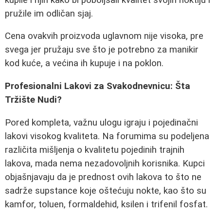
pružile im odličan sjaj.
Cena ovakvih proizvoda uglavnom nije visoka, pre
svega jer pružaju sve što je potrebno za manikir
kod kuće, a većina ih kupuje i na poklon.
Profesionalni Lakovi za Svakodnevnicu: Šta
Tržište Nudi?
Pored kompleta, važnu ulogu igraju i pojedinačni
lakovi visokog kvaliteta. Na forumima su podeljena
različita mišljenja o kvalitetu pojedinih trajnih
lakova, mada nema nezadovoljnih korisnika. Kupci
objašnjavaju da je prednost ovih lakova to što ne
sadrže supstance koje oštećuju nokte, kao što su
kamfor, toluen, formaldehid, ksilen i trifenil fosfat.