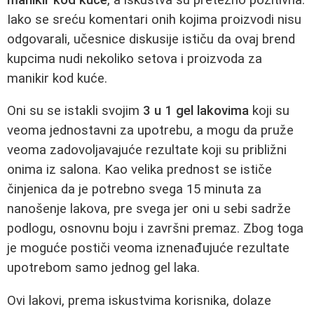
Iako se sreću komentari onih kojima proizvodi nisu
odgovarali, učesnice diskusije ističu da ovaj brend
kupcima nudi nekoliko setova i proizvoda za
manikir kod kuće.
Oni su se istakli svojim
3 u 1 gel lakovima
koji su
veoma jednostavni za upotrebu, a mogu da pruže
veoma zadovoljavajuće rezultate koji su približni
onima iz salona. Kao velika prednost se ističe
činjenica da je potrebno svega 15 minuta za
nanošenje lakova, pre svega jer oni u sebi sadrže
podlogu, osnovnu boju i završni premaz. Zbog toga
je moguće postiči veoma iznenađujuće rezultate
upotrebom samo jednog gel laka.
Ovi lakovi, prema iskustvima korisnika, dolaze