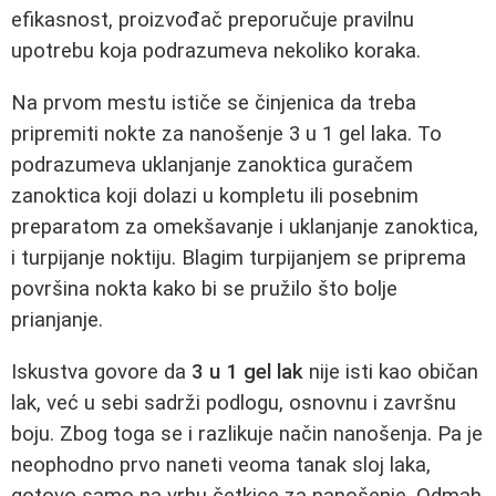
efikasnost, proizvođač preporučuje pravilnu
upotrebu koja podrazumeva nekoliko koraka.
Na prvom mestu ističe se činjenica da treba
pripremiti nokte za nanošenje 3 u 1 gel laka. To
podrazumeva uklanjanje zanoktica guračem
zanoktica koji dolazi u kompletu ili posebnim
preparatom za omekšavanje i uklanjanje zanoktica,
i turpijanje noktiju. Blagim turpijanjem se priprema
površina nokta kako bi se pružilo što bolje
prianjanje.
Iskustva govore da
3 u 1 gel lak
nije isti kao običan
lak, već u sebi sadrži podlogu, osnovnu i završnu
boju. Zbog toga se i razlikuje način nanošenja. Pa je
neophodno prvo naneti veoma tanak sloj laka,
gotovo samo na vrhu četkice za nanošenje. Odmah