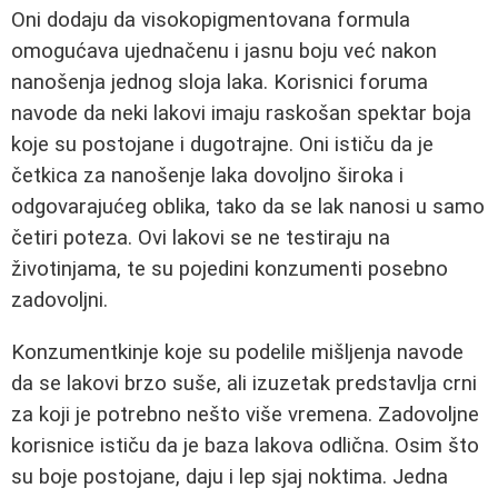
Oni dodaju da visokopigmentovana formula
omogućava ujednačenu i jasnu boju već nakon
nanošenja jednog sloja laka. Korisnici foruma
navode da neki lakovi imaju raskošan spektar boja
koje su postojane i dugotrajne. Oni ističu da je
četkica za nanošenje laka dovoljno široka i
odgovarajućeg oblika, tako da se lak nanosi u samo
četiri poteza. Ovi lakovi se ne testiraju na
životinjama, te su pojedini konzumenti posebno
zadovoljni.
Konzumentkinje koje su podelile mišljenja navode
da se lakovi brzo suše, ali izuzetak predstavlja crni
za koji je potrebno nešto više vremena. Zadovoljne
korisnice ističu da je baza lakova odlična. Osim što
su boje postojane, daju i lep sjaj noktima. Jedna