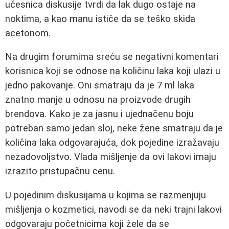
učesnica diskusije tvrdi da lak dugo ostaje na
noktima, a kao manu ističe da se teško skida
acetonom.
Na drugim forumima sreću se negativni komentari
korisnica koji se odnose na količinu laka koji ulazi u
jedno pakovanje. Oni smatraju da je 7 ml laka
znatno manje u odnosu na proizvode drugih
brendova. Kako je za jasnu i ujednačenu boju
potreban samo jedan sloj, neke žene smatraju da je
količina laka odgovarajuća, dok pojedine izražavaju
nezadovoljstvo. Vlada mišljenje da ovi lakovi imaju
izrazito pristupačnu cenu.
U pojedinim diskusijama u kojima se razmenjuju
mišljenja o kozmetici, navodi se da neki trajni lakovi
odgovaraju početnicima koji žele da se