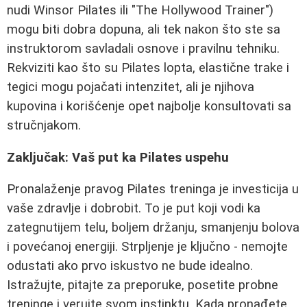
nudi Winsor Pilates ili "The Hollywood Trainer")
mogu biti dobra dopuna, ali tek nakon što ste sa
instruktorom savladali osnove i pravilnu tehniku.
Rekviziti kao što su Pilates lopta, elastične trake i
tegici mogu pojačati intenzitet, ali je njihova
kupovina i korišćenje opet najbolje konsultovati sa
stručnjakom.
Zaključak: Vaš put ka Pilates uspehu
Pronalaženje pravog Pilates treninga je investicija u
vaše zdravlje i dobrobit. To je put koji vodi ka
zategnutijem telu, boljem držanju, smanjenju bolova
i povećanoj energiji. Strpljenje je ključno - nemojte
odustati ako prvo iskustvo ne bude idealno.
Istražujte, pitajte za preporuke, posetite probne
treninge i verujte svom instinktu. Kada pronađete