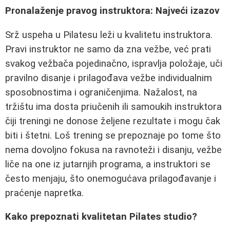
Pronalaženje pravog instruktora: Najveći izazov
Srž uspeha u Pilatesu leži u kvalitetu instruktora.
Pravi instruktor ne samo da zna vežbe, već prati
svakog vežbača pojedinačno, ispravlja položaje, uči
pravilno disanje i prilagođava vežbe individualnim
sposobnostima i ograničenjima. Nažalost, na
tržištu ima dosta priučenih ili samoukih instruktora
čiji treningi ne donose željene rezultate i mogu čak
biti i štetni. Loš trening se prepoznaje po tome što
nema dovoljno fokusa na ravnoteži i disanju, vežbe
liče na one iz jutarnjih programa, a instruktori se
često menjaju, što onemogućava prilagođavanje i
praćenje napretka.
Kako prepoznati kvalitetan Pilates studio?