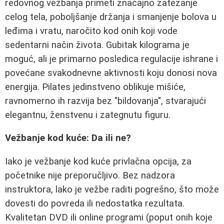
redovnog vežbanja primeti značajno zatezanje
celog tela, poboljšanje držanja i smanjenje bolova u
leđima i vratu, naročito kod onih koji vode
sedentarni način života. Gubitak kilograma je
moguć, ali je primarno posledica regulacije ishrane i
povećane svakodnevne aktivnosti koju donosi nova
energija. Pilates jedinstveno oblikuje mišiće,
ravnomerno ih razvija bez "bildovanja", stvarajući
elegantnu, ženstvenu i zategnutu figuru.
Vežbanje kod kuće: Da ili ne?
Iako je vežbanje kod kuće privlačna opcija, za
početnike nije preporučljivo. Bez nadzora
instruktora, lako je vežbe raditi pogrešno, što može
dovesti do povreda ili nedostatka rezultata.
Kvalitetan DVD ili online programi (poput onih koje