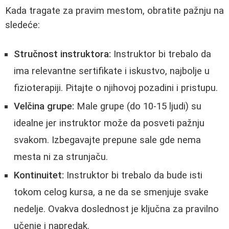
Kada tragate za pravim mestom, obratite pažnju na
sledeće:
Stručnost instruktora:
Instruktor bi trebalo da
ima relevantne sertifikate i iskustvo, najbolje u
fizioterapiji. Pitajte o njihovoj pozadini i pristupu.
Velčina grupe:
Male grupe (do 10-15 ljudi) su
idealne jer instruktor može da posveti pažnju
svakom. Izbegavajte prepune sale gde nema
mesta ni za strunjaču.
Kontinuitet:
Instruktor bi trebalo da bude isti
tokom celog kursa, a ne da se smenjuje svake
nedelje. Ovakva doslednost je ključna za pravilno
učenje i napredak.