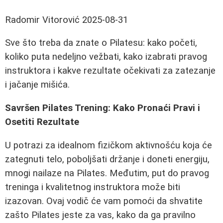
Radomir Vitorović
2025-08-31
Sve što treba da znate o Pilatesu: kako početi,
koliko puta nedeljno vežbati, kako izabrati pravog
instruktora i kakve rezultate očekivati za zatezanje
i jačanje mišića.
Savršen Pilates Trening: Kako Pronaći Pravi i
Osetiti Rezultate
U potrazi za idealnom fizičkom aktivnošću koja će
zategnuti telo, poboljšati držanje i doneti energiju,
mnogi nailaze na Pilates. Međutim, put do pravog
treninga i kvalitetnog instruktora može biti
izazovan. Ovaj vodič će vam pomoći da shvatite
zašto Pilates jeste za vas, kako da ga pravilno