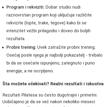
Program i rekviziti:
Dobar studio nudi
raznovrstan program koji uključuje različite
rekvizite (lopte, trake, tegove) kako bi se
intenzitet vežbi prilagodio i doveo do boljih
rezultata.
Probni trening:
Uvek zatražite probni trening.
Osećaj posle njega je najbolji pokazatelj - trebalo
bi da se osećate ispunjeno, zategnuto i puno
energije, a ne iscrpljeno.
Šta možete očekivati? Realni rezultati i iskustva
Rezultati Pilatesa su često dugotrajni i primetni.
Uobičajeno je da se već nakon nekoliko meseci