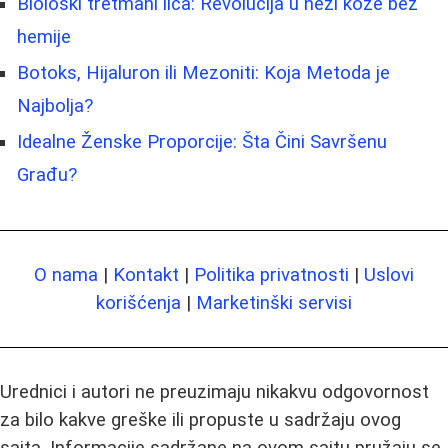
Biološki tretmani lica: Revolucija u nezi kože bez
hemije
Botoks, Hijaluron ili Mezoniti: Koja Metoda je
Najbolja?
Idealne Ženske Proporcije: Šta Čini Savršenu
Građu?
O nama
|
Kontakt
|
Politika privatnosti
|
Uslovi
korišćenja
|
Marketinški servisi
Urednici i autori ne preuzimaju nikakvu odgovornost
za bilo kakve greške ili propuste u sadržaju ovog