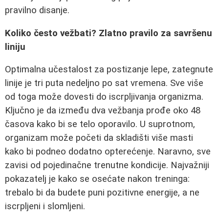
pravilno disanje.
Koliko često vežbati? Zlatno pravilo za savršenu
liniju
Optimalna učestalost za postizanje lepe, zategnute
linije je tri puta nedeljno po sat vremena. Sve više
od toga može dovesti do iscrpljivanja organizma.
Ključno je da između dva vežbanja prođe oko 48
časova kako bi se telo oporavilo. U suprotnom,
organizam može početi da skladišti više masti
kako bi podneo dodatno opterećenje. Naravno, sve
zavisi od pojedinačne trenutne kondicije. Najvažniji
pokazatelj je kako se osećate nakon treninga:
trebalo bi da budete puni pozitivne energije, a ne
iscrpljeni i slomljeni.