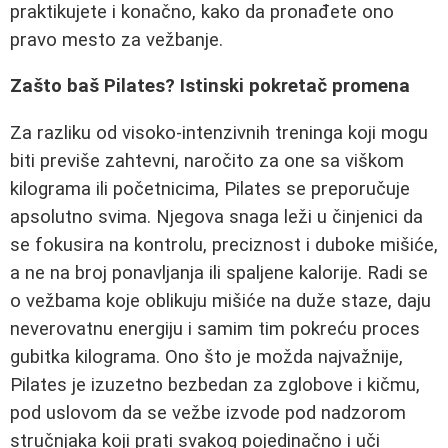
praktikujete i konačno, kako da pronađete ono
pravo mesto za vežbanje.
Zašto baš Pilates? Istinski pokretač promena
Za razliku od visoko-intenzivnih treninga koji mogu
biti previše zahtevni, naročito za one sa viškom
kilograma ili početnicima, Pilates se preporučuje
apsolutno svima. Njegova snaga leži u činjenici da
se fokusira na kontrolu, preciznost i duboke mišiće,
a ne na broj ponavljanja ili spaljene kalorije. Radi se
o vežbama koje oblikuju mišiće na duže staze, daju
neverovatnu energiju i samim tim pokreću proces
gubitka kilograma. Ono što je možda najvažnije,
Pilates je izuzetno bezbedan za zglobove i kičmu,
pod uslovom da se vežbe izvode pod nadzorom
stručnjaka koji prati svakog pojedinačno i uči