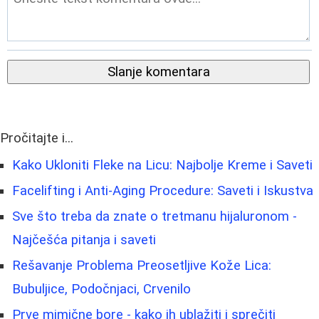
Slanje komentara
Pročitajte i...
Kako Ukloniti Fleke na Licu: Najbolje Kreme i Saveti
Facelifting i Anti-Aging Procedure: Saveti i Iskustva
Sve što treba da znate o tretmanu hijaluronom -
Najčešća pitanja i saveti
Rešavanje Problema Preosetljive Kože Lica:
Bubuljice, Podočnjaci, Crvenilo
Prve mimične bore - kako ih ublažiti i sprečiti