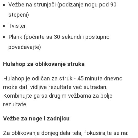
Vežbe na strunjači (podizanje nogu pod 90
stepeni)
Tvister
Plank (počnite sa 30 sekundi i postupno
povećavajte)
Hulahop za oblikovanje struka
Hulahop je odličan za struk - 45 minuta dnevno
može dati vidljive rezultate već sutradan.
Kombinujte ga sa drugim vežbama za bolje
rezultate.
Vežbe za noge i zadnjicu
Za oblikovanje donjeg dela tela, fokusirajte se na: