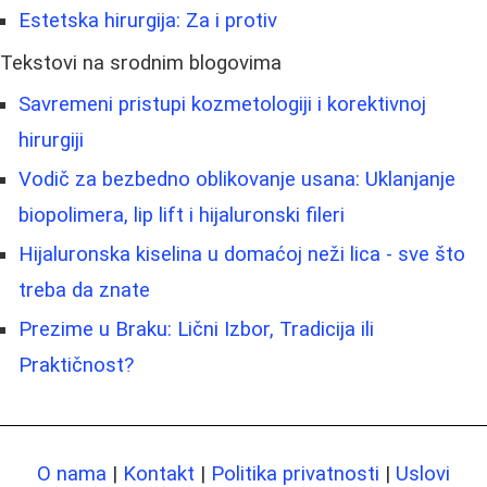
Estetska hirurgija: Za i protiv
Tekstovi na srodnim blogovima
Savremeni pristupi kozmetologiji i korektivnoj
hirurgiji
Vodič za bezbedno oblikovanje usana: Uklanjanje
biopolimera, lip lift i hijaluronski fileri
Hijaluronska kiselina u domaćoj neži lica - sve što
treba da znate
Prezime u Braku: Lični Izbor, Tradicija ili
Praktičnost?
O nama
|
Kontakt
|
Politika privatnosti
|
Uslovi