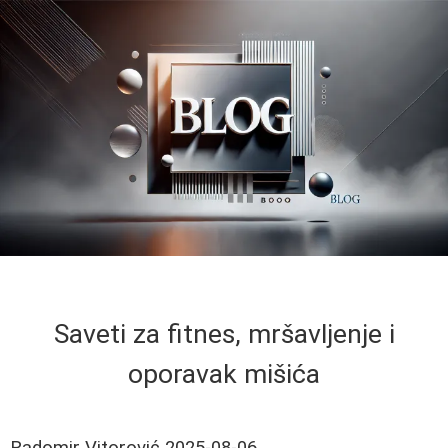
Saveti za fitnes, mršavljenje i
oporavak mišića
Radomir Vitorović
2025-08-06