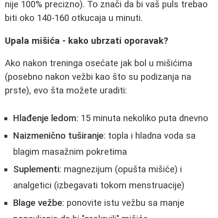
nije 100% precizno). To znači da bi vaš puls trebao
biti oko 140-160 otkucaja u minuti.
Upala mišića - kako ubrzati oporavak?
Ako nakon treninga osećate jak bol u mišićima
(posebno nakon vežbi kao što su podizanja na
prste), evo šta možete uraditi:
Hlađenje ledom
: 15 minuta nekoliko puta dnevno
Naizmenično tuširanje
: topla i hladna voda sa
blagim masažnim pokretima
Suplementi
: magnezijum (opušta mišiće) i
analgetici (izbegavati tokom menstruacije)
Blage vežbe
: ponovite istu vežbu sa manje