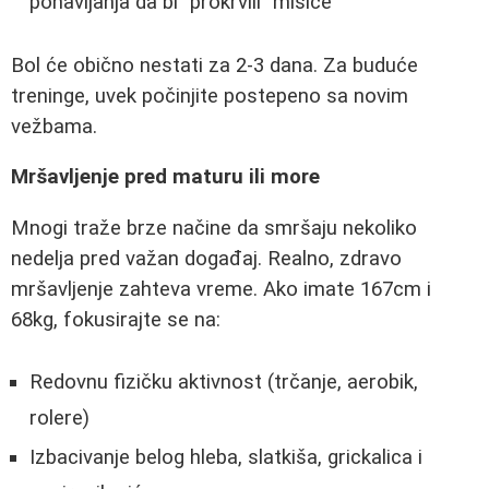
ponavljanja da bi "prokrvili" mišiće
Bol će obično nestati za 2-3 dana. Za buduće
treninge, uvek počinjite postepeno sa novim
vežbama.
Mršavljenje pred maturu ili more
Mnogi traže brze načine da smršaju nekoliko
nedelja pred važan događaj. Realno, zdravo
mršavljenje zahteva vreme. Ako imate 167cm i
68kg, fokusirajte se na:
Redovnu fizičku aktivnost (trčanje, aerobik,
rolere)
Izbacivanje belog hleba, slatkiša, grickalica i