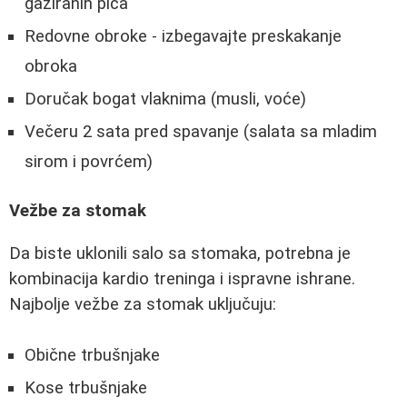
gaziranih pića
Redovne obroke - izbegavajte preskakanje
obroka
Doručak bogat vlaknima (musli, voće)
Večeru 2 sata pred spavanje (salata sa mladim
sirom i povrćem)
Vežbe za stomak
Da biste uklonili salo sa stomaka, potrebna je
kombinacija kardio treninga i ispravne ishrane.
Najbolje vežbe za stomak uključuju:
Obične trbušnjake
Kose trbušnjake