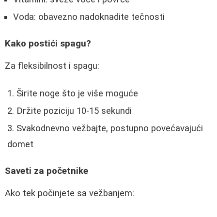
Voda: obavezno nadoknadite tečnosti
Kako postići spagu?
Za fleksibilnost i spagu:
Širite noge što je više moguće
Držite poziciju 10-15 sekundi
Svakodnevno vežbajte, postupno povećavajući
domet
Saveti za početnike
Ako tek počinjete sa vežbanjem: