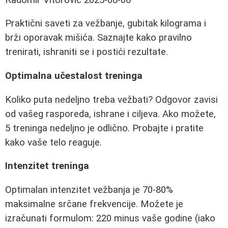
Praktični saveti za vežbanje, gubitak kilograma i
brži oporavak mišića. Saznajte kako pravilno
trenirati, ishraniti se i postići rezultate.
Optimalna učestalost treninga
Koliko puta nedeljno treba vežbati? Odgovor zavisi
od vašeg rasporeda, ishrane i ciljeva. Ako možete,
5 treninga nedeljno je odlično. Probajte i pratite
kako vaše telo reaguje.
Intenzitet treninga
Optimalan intenzitet vežbanja je 70-80%
maksimalne srčane frekvencije. Možete je
izračunati formulom: 220 minus vaše godine (iako