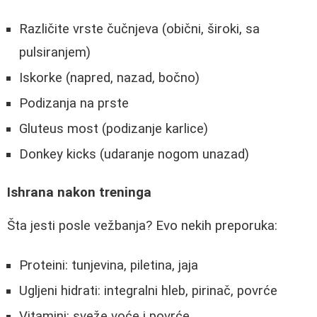
Različite vrste čučnjeva (obični, široki, sa
pulsiranjem)
Iskorke (napred, nazad, bočno)
Podizanja na prste
Gluteus most (podizanje karlice)
Donkey kicks (udaranje nogom unazad)
Ishrana nakon treninga
Šta jesti posle vežbanja? Evo nekih preporuka:
Proteini: tunjevina, piletina, jaja
Ugljeni hidrati: integralni hleb, pirinač, povrće
Vitamini: sveže voće i povrće