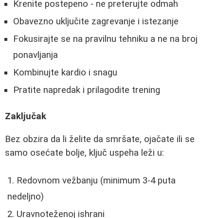
Krenite postepeno - ne preterujte odmah
Obavezno uključite zagrevanje i istezanje
Fokusirajte se na pravilnu tehniku a ne na broj
ponavljanja
Kombinujte kardio i snagu
Pratite napredak i prilagodite trening
Zaključak
Bez obzira da li želite da smršate, ojačate ili se
samo osećate bolje, ključ uspeha leži u:
Redovnom vežbanju (minimum 3-4 puta
nedeljno)
Uravnoteženoj ishrani