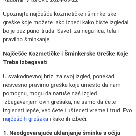
Upoznajte najčešće kozmetičke i šminkerske
greške koje možete lako izbeći kako biste izgledali
bolje bez puno truda. Saveti za negu lica, tela i
pravilno šminkanje.
Najčešće Kozmetičke i Šminkerske Greške Koje
Treba Izbegavati
U svakodnevnoj brizi za svoj izgled, ponekad
nesvesno pravimo greške koje umesto da nam
pomognu, mogu da naruše naš izgled.
Izbegavanjem ovih grešaka, ne samo da ćete
izgledati lepše, već ćete i uštedeti vreme i trud. Evo
najčešćih grešaka
i kako ih izbeći.
1. Neodgovarajuće uklanjanje šminke s očiju