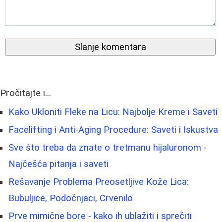
Slanje komentara
Pročitajte i...
Kako Ukloniti Fleke na Licu: Najbolje Kreme i Saveti
Facelifting i Anti-Aging Procedure: Saveti i Iskustva
Sve što treba da znate o tretmanu hijaluronom -
Najčešća pitanja i saveti
Rešavanje Problema Preosetljive Kože Lica:
Bubuljice, Podočnjaci, Crvenilo
Prve mimične bore - kako ih ublažiti i sprečiti