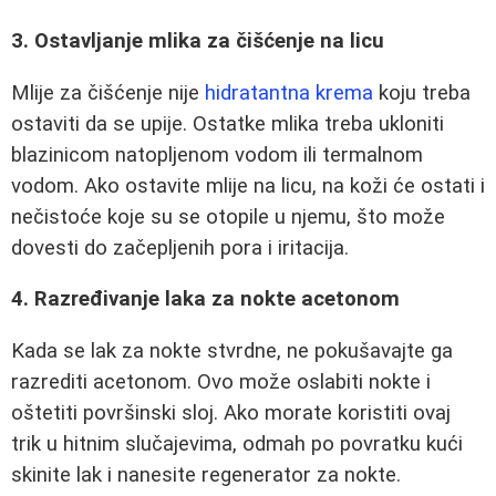
3. Ostavljanje mlika za čišćenje na licu
Mlije za čišćenje nije
hidratantna krema
koju treba
ostaviti da se upije. Ostatke mlika treba ukloniti
blazinicom natopljenom vodom ili termalnom
vodom. Ako ostavite mlije na licu, na koži će ostati i
nečistoće koje su se otopile u njemu, što može
dovesti do začepljenih pora i iritacija.
4. Razređivanje laka za nokte acetonom
Kada se lak za nokte stvrdne, ne pokušavajte ga
razrediti acetonom. Ovo može oslabiti nokte i
oštetiti površinski sloj. Ako morate koristiti ovaj
trik u hitnim slučajevima, odmah po povratku kući
skinite lak i nanesite regenerator za nokte.