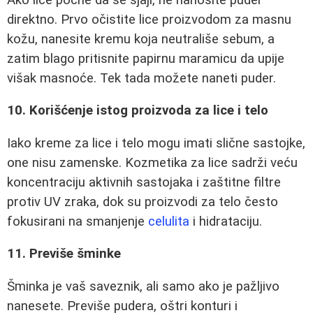
direktno. Prvo očistite lice proizvodom za masnu
kožu, nanesite kremu koja neutrališe sebum, a
zatim blago pritisnite papirnu maramicu da upije
višak masnoće. Tek tada možete naneti puder.
10. Korišćenje istog proizvoda za lice i telo
Iako kreme za lice i telo mogu imati slične sastojke,
one nisu zamenske. Kozmetika za lice sadrži veću
koncentraciju aktivnih sastojaka i zaštitne filtre
protiv UV zraka, dok su proizvodi za telo često
fokusirani na smanjenje
celulita
i hidrataciju.
11. Previše šminke
Šminka je vaš saveznik, ali samo ako je pažljivo
nanesete. Previše pudera, oštri konturi i