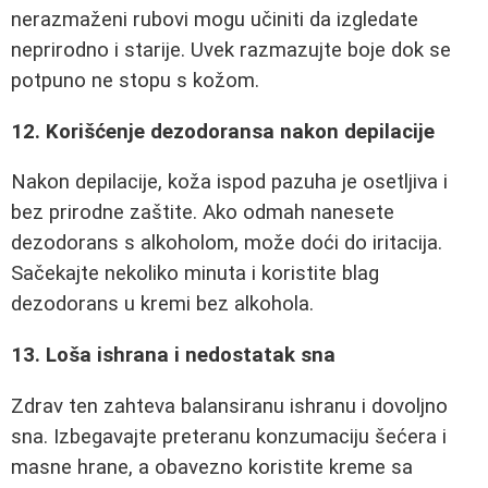
nerazmaženi rubovi mogu učiniti da izgledate
neprirodno i starije. Uvek razmazujte boje dok se
potpuno ne stopu s kožom.
12. Korišćenje dezodoransa nakon depilacije
Nakon depilacije, koža ispod pazuha je osetljiva i
bez prirodne zaštite. Ako odmah nanesete
dezodorans s alkoholom, može doći do iritacija.
Sačekajte nekoliko minuta i koristite blag
dezodorans u kremi bez alkohola.
13. Loša ishrana i nedostatak sna
Zdrav ten zahteva balansiranu ishranu i dovoljno
sna. Izbegavajte preteranu konzumaciju šećera i
masne hrane, a obavezno koristite kreme sa