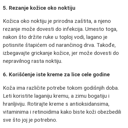
5. Rezanje kožice oko noktiju
Kožica oko noktiju je prirodna zaštita, a njeno
rezanje može dovesti do infekcija. Umesto toga,
nakon što držite ruke u toploj vodi, lagano je
potisnite štapićem od narančinog drva. Takođe,
izbegavajte grickanje kožice, jer može dovesti do
nepravilnog rasta noktiju.
6. Korišćenje iste kreme za lice cele godine
Koža ima različite potrebe tokom godišnjih doba.
Leti koristite laganiju kremu, a zimu bogatiju i
hranljiviju. Rotirajte kreme s antioksidansima,
vitaminima i retinoidima kako biste koži obezbedili
sve što joj je potrebno.