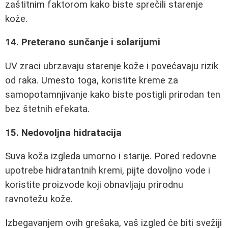
zaštitnim faktorom kako biste sprečili starenje
kože.
14. Preterano sunčanje i solarijumi
UV zraci ubrzavaju starenje kože i povećavaju rizik
od raka. Umesto toga, koristite kreme za
samopotamnjivanje kako biste postigli prirodan ten
bez štetnih efekata.
15. Nedovoljna hidratacija
Suva koža izgleda umorno i starije. Pored redovne
upotrebe hidratantnih kremi, pijte dovoljno vode i
koristite proizvode koji obnavljaju prirodnu
ravnotežu kože.
Izbegavanjem ovih grešaka, vaš izgled će biti svežiji