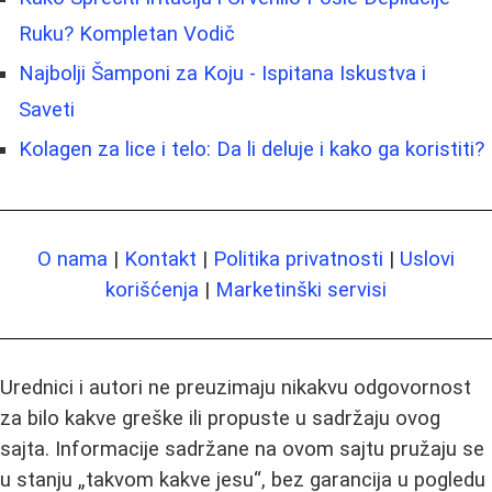
Ruku? Kompletan Vodič
Najbolji Šamponi za Koju - Ispitana Iskustva i
Saveti
Kolagen za lice i telo: Da li deluje i kako ga koristiti?
O nama
|
Kontakt
|
Politika privatnosti
|
Uslovi
korišćenja
|
Marketinški servisi
Urednici i autori ne preuzimaju nikakvu odgovornost
za bilo kakve greške ili propuste u sadržaju ovog
sajta. Informacije sadržane na ovom sajtu pružaju se
u stanju „takvom kakve jesu“, bez garancija u pogledu