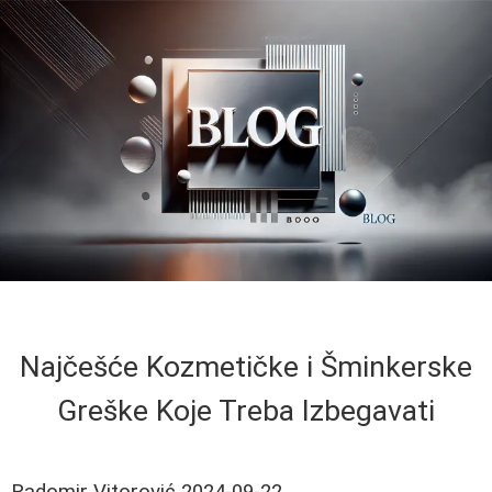
Najčešće Kozmetičke i Šminkerske
Greške Koje Treba Izbegavati
Radomir Vitorović
2024-09-22