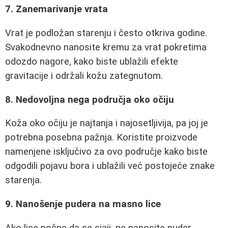
7. Zanemarivanje vrata
Vrat je podložan starenju i često otkriva godine.
Svakodnevno nanosite kremu za vrat pokretima
odozdo nagore, kako biste ublažili efekte
gravitacije i održali kožu zategnutom.
8. Nedovoljna nega područja oko očiju
Koža oko očiju je najtanja i najosetljivija, pa joj je
potrebna posebna pažnja. Koristite proizvode
namenjene isključivo za ovo područje kako biste
odgodili pojavu bora i ublažili već postojeće znake
starenja.
9. Nanošenje pudera na masno lice
Ako lice počne da se sjaji, ne nanosite puder