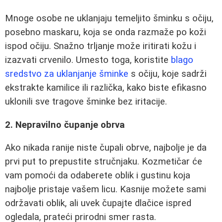
Mnoge osobe ne uklanjaju temeljito šminku s očiju,
posebno maskaru, koja se onda razmaže po koži
ispod očiju. Snažno trljanje može iritirati kožu i
izazvati crvenilo. Umesto toga, koristite
blago
sredstvo za uklanjanje šminke
s očiju, koje sadrži
ekstrakte kamilice ili različka, kako biste efikasno
uklonili sve tragove šminke bez iritacije.
2. Nepravilno čupanje obrva
Ako nikada ranije niste čupali obrve, najbolje je da
prvi put to prepustite stručnjaku. Kozmetičar će
vam pomoći da odaberete oblik i gustinu koja
najbolje pristaje vašem licu. Kasnije možete sami
održavati oblik, ali uvek čupajte dlačice ispred
ogledala, prateći prirodni smer rasta.