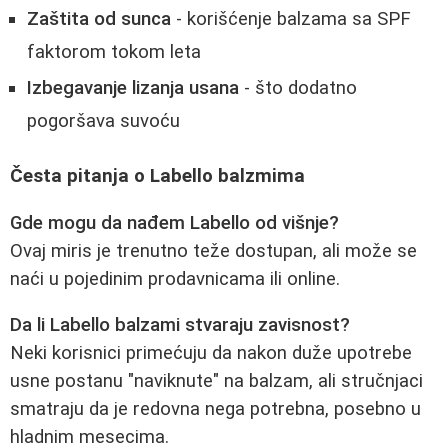
Zaštita od sunca
- korišćenje balzama sa SPF
faktorom tokom leta
Izbegavanje lizanja usana
- što dodatno
pogoršava suvoću
Česta pitanja o Labello balzmima
Gde mogu da nađem Labello od višnje?
Ovaj miris je trenutno teže dostupan, ali može se
naći u pojedinim prodavnicama ili online.
Da li Labello balzami stvaraju zavisnost?
Neki korisnici primećuju da nakon duže upotrebe
usne postanu "naviknute" na balzam, ali stručnjaci
smatraju da je redovna nega potrebna, posebno u
hladnim mesecima.