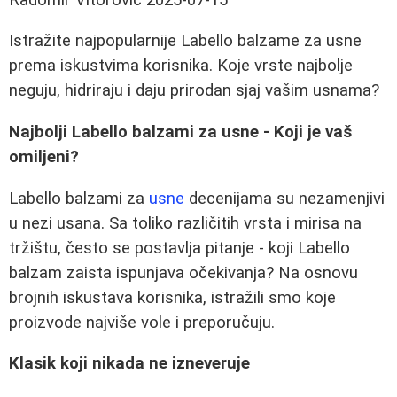
Istražite najpopularnije Labello balzame za usne
prema iskustvima korisnika. Koje vrste najbolje
neguju, hidriraju i daju prirodan sjaj vašim usnama?
Najbolji Labello balzami za usne - Koji je vaš
omiljeni?
Labello balzami za
usne
decenijama su nezamenjivi
u nezi usana. Sa toliko različitih vrsta i mirisa na
tržištu, često se postavlja pitanje - koji Labello
balzam zaista ispunjava očekivanja? Na osnovu
brojnih iskustava korisnika, istražili smo koje
proizvode najviše vole i preporučuju.
Klasik koji nikada ne izneveruje