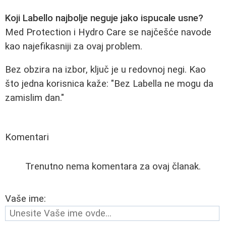
Koji Labello najbolje neguje jako ispucale usne?
Med Protection i Hydro Care se najčešće navode
kao najefikasniji za ovaj problem.
Bez obzira na izbor, ključ je u redovnoj negi. Kao
što jedna korisnica kaže: "Bez Labella ne mogu da
zamislim dan."
Komentari
Trenutno nema komentara za ovaj članak.
Vaše ime: