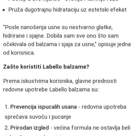
Pruža dugotrajnu hidrataciju uz estetski efekat
"Posle nanošenja usne su nestvarno glatke,
hidrirane i sjajne. Dobila sam sve ono što sam
očekivala od balzama i sjaja za usne," opisuje jedna
od korisnica.
Zašto koristiti Labello balzame?
Prema iskustvima korisnika, glavne prednosti
redovne upotrebe Labello balzama su:
Prevencija ispucalih usana
- redovna upotreba
sprečava suvoću i pucanje
Prirodan izgled
- većina formula ne ostavlja beli