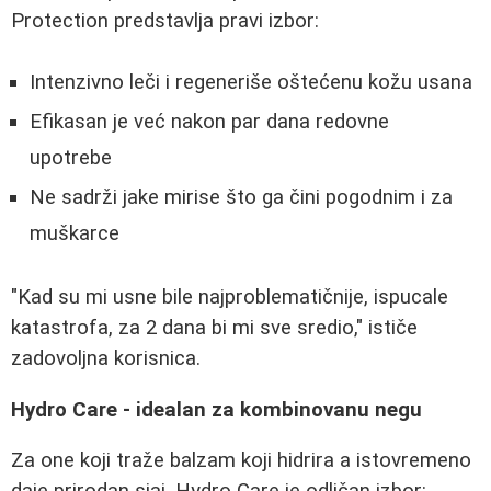
Protection predstavlja pravi izbor:
Intenzivno leči i regeneriše oštećenu kožu usana
Efikasan je već nakon par dana redovne
upotrebe
Ne sadrži jake mirise što ga čini pogodnim i za
muškarce
"Kad su mi usne bile najproblematičnije, ispucale
katastrofa, za 2 dana bi mi sve sredio," ističe
zadovoljna korisnica.
Hydro Care - idealan za kombinovanu negu
Za one koji traže balzam koji hidrira a istovremeno