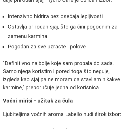
daje prirodan sjaj, Hydro Care je odličan izbor:
Intenzivno hidrira bez osećaja lepljivosti
Ostavlja prirodan sjaj, što ga čini pogodnim za
zamenu karmina
Pogodan za sve uzraste i polove
"Definitivno najbolje koje sam probala do sada.
Samo njega koristim i pored toga što neguje,
izgleda kao sjaj pa ne moram da stavljam nikakve
karmine," preporučuje jedna od korisnica.
Voćni mirisi - užitak za čula
Ljubiteljima voćnih aroma Labello nudi širok izbor: