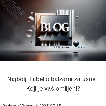
Najbolji Labello balzami za usne -
Koji je vaš omiljeni?
Radomir Vitorović
2025-07-15