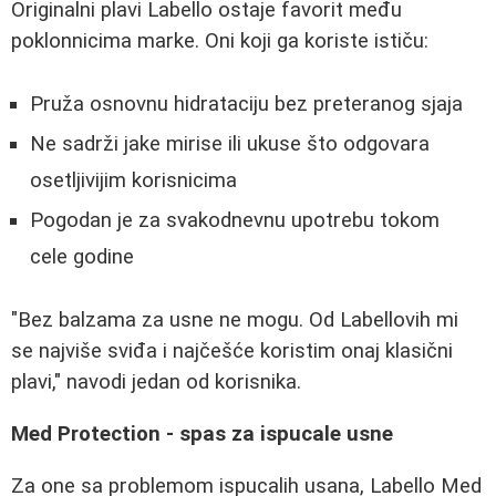
Originalni plavi Labello ostaje favorit među
poklonnicima marke. Oni koji ga koriste ističu:
Pruža osnovnu hidrataciju bez preteranog sjaja
Ne sadrži jake mirise ili ukuse što odgovara
osetljivijim korisnicima
Pogodan je za svakodnevnu upotrebu tokom
cele godine
"Bez balzama za usne ne mogu. Od Labellovih mi
se najviše sviđa i najčešće koristim onaj klasični
plavi," navodi jedan od korisnika.
Med Protection - spas za ispucale usne
Za one sa problemom ispucalih usana, Labello Med