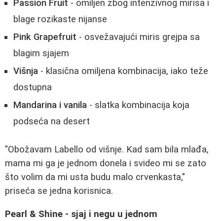
Passion Fruit
- omiljen zbog intenzivnog mirisa i
blage rozikaste nijanse
Pink Grapefruit
- osvežavajući miris grejpa sa
blagim sjajem
Višnja
- klasična omiljena kombinacija, iako teže
dostupna
Mandarina i vanila
- slatka kombinacija koja
podseća na desert
"Obožavam Labello od višnje. Kad sam bila mlađa,
mama mi ga je jednom donela i svideo mi se zato
što volim da mi usta budu malo crvenkasta,"
priseća se jedna korisnica.
Pearl & Shine - sjaj i negu u jednom