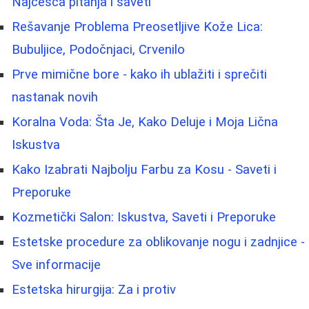
Najčešća pitanja i saveti
Rešavanje Problema Preosetljive Kože Lica:
Bubuljice, Podočnjaci, Crvenilo
Prve mimične bore - kako ih ublažiti i sprečiti
nastanak novih
Koralna Voda: Šta Je, Kako Deluje i Moja Lična
Iskustva
Kako Izabrati Najbolju Farbu za Kosu - Saveti i
Preporuke
Kozmetički Salon: Iskustva, Saveti i Preporuke
Estetske procedure za oblikovanje nogu i zadnjice -
Sve informacije
Estetska hirurgija: Za i protiv