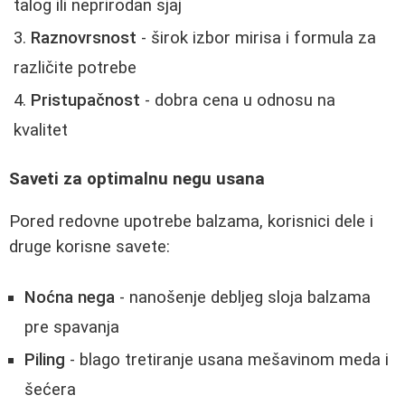
talog ili neprirodan sjaj
Raznovrsnost
- širok izbor mirisa i formula za
različite potrebe
Pristupačnost
- dobra cena u odnosu na
kvalitet
Saveti za optimalnu negu usana
Pored redovne upotrebe balzama, korisnici dele i
druge korisne savete:
Noćna nega
- nanošenje debljeg sloja balzama
pre spavanja
Piling
- blago tretiranje usana mešavinom meda i
šećera