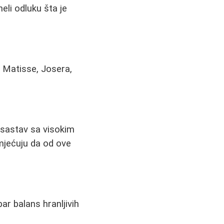
eli odluku šta je
 Matisse, Josera,
 sastav sa visokim
mjećuju da od ove
r balans hranljivih