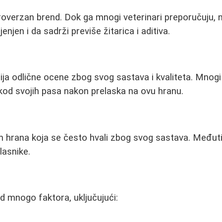
roverzan brend. Dok ga mnogi veterinari preporučuju, n
enjen i da sadrži previše žitarica i aditiva.
ija odlične ocene zbog svog sastava i kvaliteta. Mnogi 
kod svojih pasa nakon prelaska na ovu hranu.
m hrana koja se često hvali zbog svog sastava. Međut
lasnike.
od mnogo faktora, uključujući: