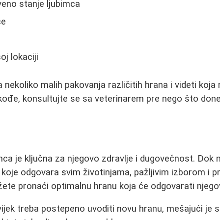
veno stanje ljubimca
ce
j lokaciji
a nekoliko malih pakovanja različitih hrana i videti koja
kođe, konsultujte se sa veterinarem pre nego što do
mca je ključna za njegovo zdravlje i dugovečnost. Dok n
 koje odgovara svim životinjama, pažljivim izborom i p
žete pronaći optimalnu hranu koja će odgovarati njeg
ijek treba postepeno uvoditi novu hranu, mešajući je