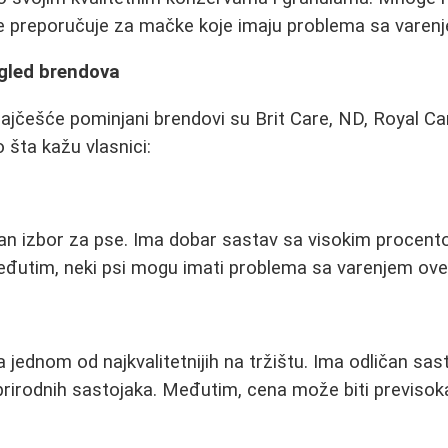
e preporučuje za mačke koje imaju problema sa varen
egled brendova
ajčešće pominjani brendovi su Brit Care, ND, Royal Can
o šta kažu vlasnici:
ran izbor za pse. Ima dobar sastav sa visokim procen
Međutim, neki psi mogu imati problema sa varenjem ove
jednom od najkvalitetnijih na tržištu. Ima odličan sas
irodnih sastojaka. Međutim, cena može biti previsoka