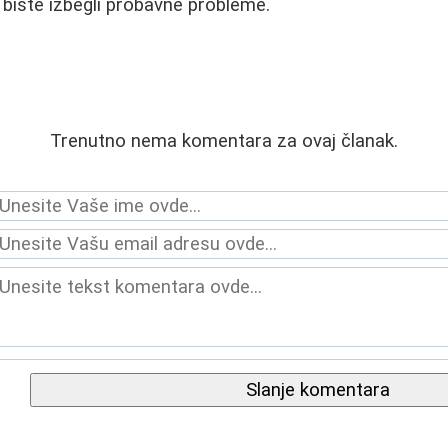
 biste izbegli probavne probleme.
Trenutno nema komentara za ovaj članak.
Slanje komentara