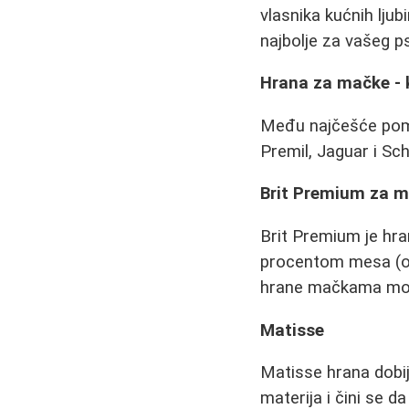
vlasnika kućnih ljub
najbolje za vašeg ps
Hrana za mačke - k
Među najčešće pomi
Premil, Jaguar i Sch
Brit Premium za 
Brit Premium je hra
procentom mesa (oko
hrane mačkama može 
Matisse
Matisse hrana dobij
materija i čini se da