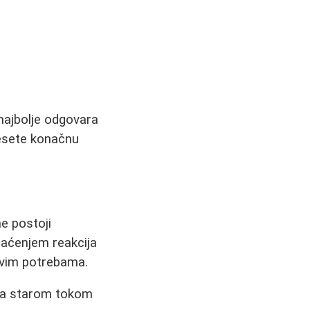
 najbolje odgovara
nesete konačnu
e postoji
raćenjem reakcija
ovim potrebama.
 sa starom tokom