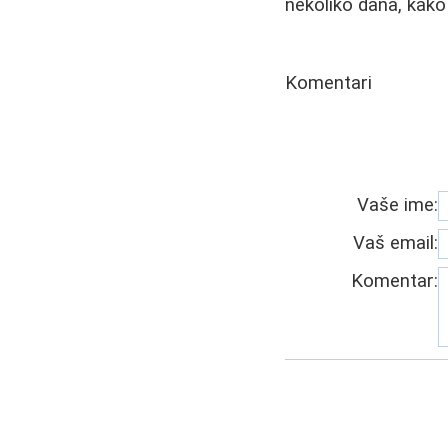
nekoliko dana, kako
Komentari
Vaše ime:
Vaš email:
Komentar: