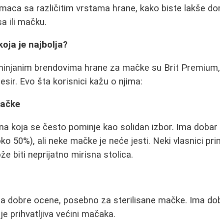
imaca sa različitim vrstama hrane, kako biste lakše don
a ili mačku.
oja je najbolja?
njanim brendovima hrane za mačke su Brit Premium,
esir. Evo šta korisnici kažu o njima:
mačke
na koja se često pominje kao solidan izbor. Ima dobar
 50%), ali neke mačke je neće jesti. Neki vlasnici pri
biti neprijatno mirisna stolica.
a dobre ocene, posebno za sterilisane mačke. Ima doba
 je prihvatljiva većini mačaka.