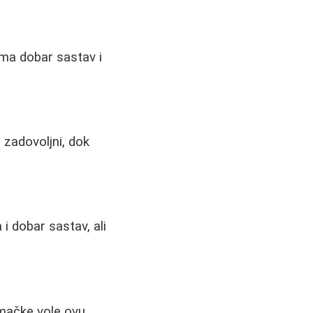
Ima dobar sastav i
 zadovoljni, dok
i dobar sastav, ali
mačke vole ovu