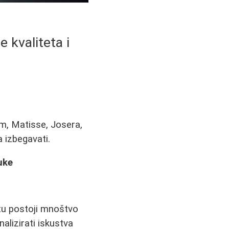
e kvaliteta i
um, Matisse, Josera,
a izbegavati.
uke
štu postoji mnoštvo
alizirati iskustva