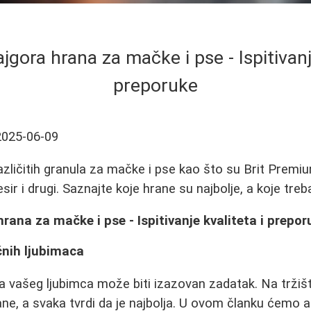
ajgora hrana za mačke i pse - Ispitivanj
preporuke
2025-06-09
različitih granula za mačke i pse kao što su Brit Premi
sir i drugi. Saznajte koje hrane su najbolje, a koje treb
hrana za mačke i pse - Ispitivanje kvaliteta i prepor
ćnih ljubimaca
a vašeg ljubimca može biti izazovan zadatak. Na trži
ne, a svaka tvrdi da je najbolja. U ovom članku ćemo an