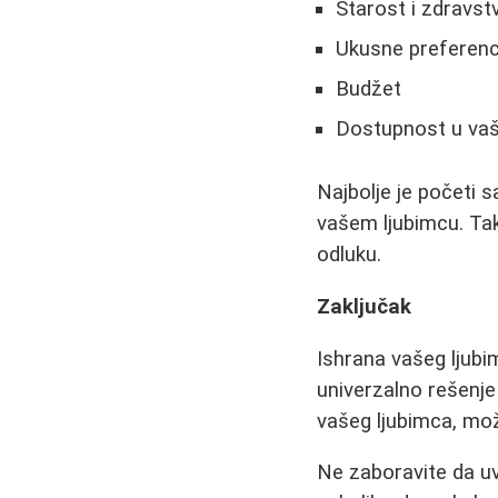
Starost i zdravst
Ukusne preferen
Budžet
Dostupnost u vašo
Najbolje je početi s
vašem ljubimcu. Ta
odluku.
Zaključak
Ishrana vašeg ljubi
univerzalno rešenje
vašeg ljubimca, mo
Ne zaboravite da uv