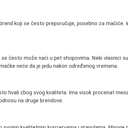
 brend koji se često preporučuje, posebno za mačiće. 
a se često može naći u pet shopovima. Neki vlasnici su
a mačke neće da je jedu nakon određenog vremena.
to hvali zbog svog kvaliteta. Ima visok procenat mesa 
 odnosu na druge brendove.
po svojim kvalitetnim konzervama i granulama. Mnoge 