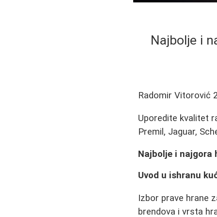
Najbolje i n
Radomir Vitorović
Uporedite kvalitet 
Premil, Jaguar, Sche
Najbolje i najgora 
Uvod u ishranu ku
Izbor prave hrane z
brendova i vrsta hra