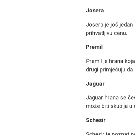
Josera
Josera je još jedan
prihvatljivu cenu.
Premil
Premil je hrana koj
drugi primjećuju d
Jaguar
Jaguar hrana se čes
može biti skuplja u
Schesir
Schesir je poznat 