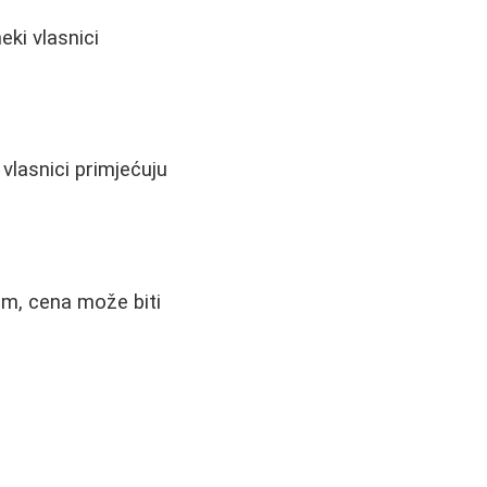
eki vlasnici
vlasnici primjećuju
im, cena može biti