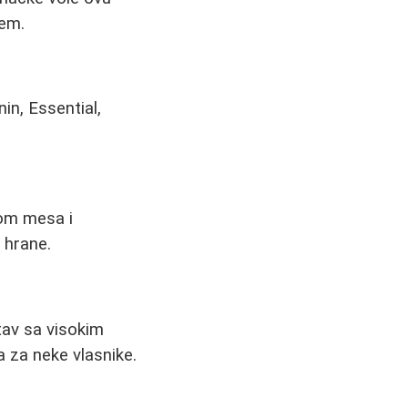
jem.
in, Essential,
tom mesa i
 hrane.
tav sa visokim
 za neke vlasnike.