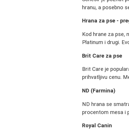
hranu, a posebno s
Hrana za pse - pr
Kod hrane za pse, n
Platinum i drugi. Ev
Brit Care za pse
Brit Care je popula
prihvatljivu cenu. 
ND (Farmina)
ND hrana se smatra 
procentom mesa i pr
Royal Canin