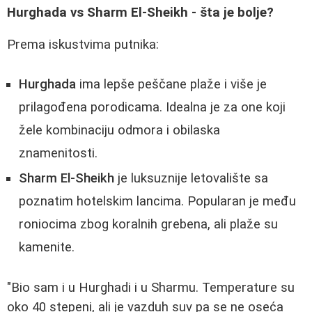
Hurghada vs Sharm El-Sheikh - šta je bolje?
Prema iskustvima putnika:
Hurghada
ima lepše peščane plaže i više je
prilagođena porodicama. Idealna je za one koji
žele kombinaciju odmora i obilaska
znamenitosti.
Sharm El-Sheikh
je luksuznije letovalište sa
poznatim hotelskim lancima. Popularan je među
roniocima zbog koralnih grebena, ali plaže su
kamenite.
"Bio sam i u Hurghadi i u Sharmu. Temperature su
oko 40 stepeni, ali je vazduh suv pa se ne oseća