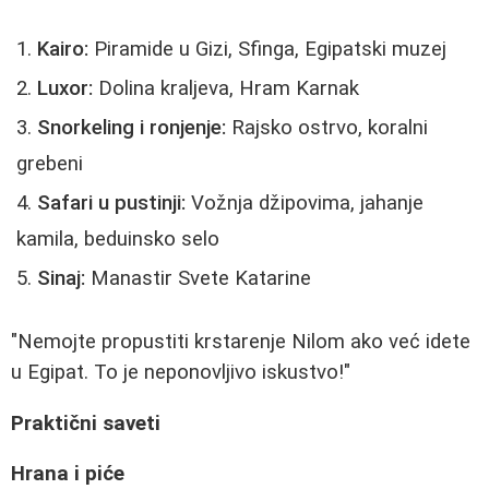
Kairo:
Piramide u Gizi, Sfinga, Egipatski muzej
Luxor:
Dolina kraljeva, Hram Karnak
Snorkeling i ronjenje:
Rajsko ostrvo, koralni
grebeni
Safari u pustinji:
Vožnja džipovima, jahanje
kamila, beduinsko selo
Sinaj:
Manastir Svete Katarine
"Nemojte propustiti krstarenje Nilom ako već idete
u Egipat. To je neponovljivo iskustvo!"
Praktični saveti
Hrana i piće