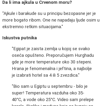
Da li ima ajkula u Crvenom moru?
"Ajkule i barakude su u principu bezopasne jer je
more bogato ribom. One ne napadaju ljude osim u
ekstremno retkim situacijama."
Iskustva putnika
"Egipat je zaista zemlja u kojoj se svako
oseća opušteno. Preporučujem Hurghadu
gde je more temperature oko 30 stepeni.
Hrana je fenomenalna i jeftina, a najbolje
je izabrati hotel sa 4 ili 5 zvezdica."
"Bio sam u Egiptu u septembru - bilo je
super! Temperatura vazduha oko 35-
40°C, a vode oko 25°C. Video sam prelepe