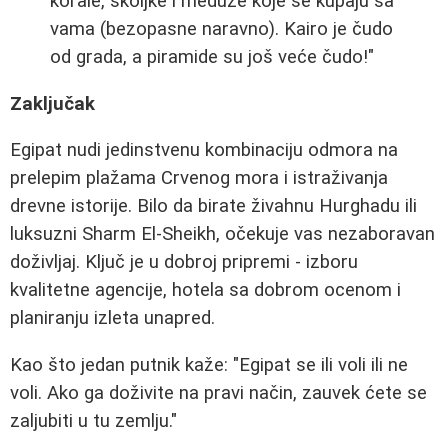
korale, školjke i meduze koje se kupaju sa
vama (bezopasne naravno). Kairo je čudo
od grada, a piramide su još veće čudo!"
Zaključak
Egipat nudi jedinstvenu kombinaciju odmora na
prelepim plažama Crvenog mora i istraživanja
drevne istorije. Bilo da birate živahnu Hurghadu ili
luksuzni Sharm El-Sheikh, očekuje vas nezaboravan
doživljaj. Ključ je u dobroj pripremi - izboru
kvalitetne agencije, hotela sa dobrom ocenom i
planiranju izleta unapred.
Kao što jedan putnik kaže: "Egipat se ili voli ili ne
voli. Ako ga doživite na pravi način, zauvek ćete se
zaljubiti u tu zemlju."