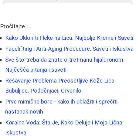
Pročitajte i...
Kako Ukloniti Fleke na Licu: Najbolje Kreme i Saveti
Facelifting i Anti-Aging Procedure: Saveti i Iskustva
Sve što treba da znate o tretmanu hijaluronom -
Najčešća pitanja i saveti
Rešavanje Problema Preosetljive Kože Lica:
Bubuljice, Podočnjaci, Crvenilo
Prve mimične bore - kako ih ublažiti i sprečiti
nastanak novih
Koralna Voda: Šta Je, Kako Deluje i Moja Lična
Iskustva