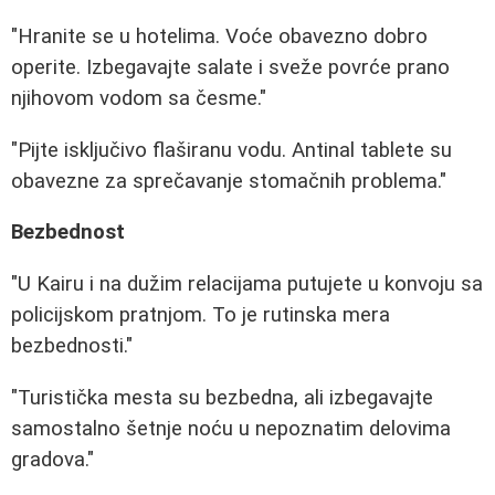
"Hranite se u hotelima. Voće obavezno dobro
operite. Izbegavajte salate i sveže povrće prano
njihovom vodom sa česme."
"Pijte isključivo flaširanu vodu. Antinal tablete su
obavezne za sprečavanje stomačnih problema."
Bezbednost
"U Kairu i na dužim relacijama putujete u konvoju sa
policijskom pratnjom. To je rutinska mera
bezbednosti."
"Turistička mesta su bezbedna, ali izbegavajte
samostalno šetnje noću u nepoznatim delovima
gradova."