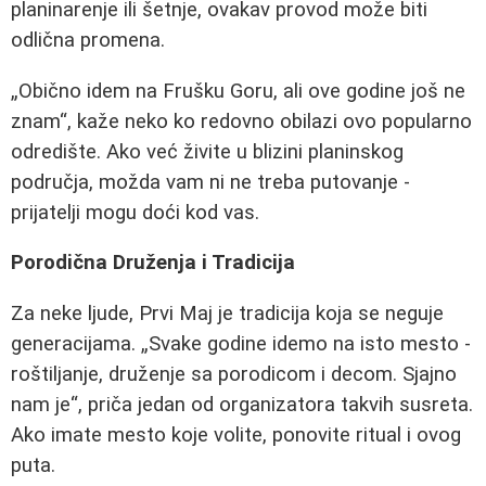
planinarenje ili šetnje, ovakav provod može biti
odlična promena.
„Obično idem na Frušku Goru, ali ove godine još ne
znam“, kaže neko ko redovno obilazi ovo popularno
odredište. Ako već živite u blizini planinskog
područja, možda vam ni ne treba putovanje -
prijatelji mogu doći kod vas.
Porodična Druženja i Tradicija
Za neke ljude, Prvi Maj je tradicija koja se neguje
generacijama. „Svake godine idemo na isto mesto -
roštiljanje, druženje sa porodicom i decom. Sjajno
nam je“, priča jedan od organizatora takvih susreta.
Ako imate mesto koje volite, ponovite ritual i ovog
puta.