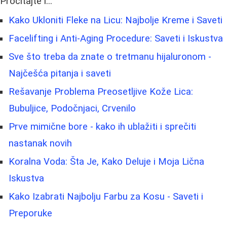
Pročitajte i...
Kako Ukloniti Fleke na Licu: Najbolje Kreme i Saveti
Facelifting i Anti-Aging Procedure: Saveti i Iskustva
Sve što treba da znate o tretmanu hijaluronom -
Najčešća pitanja i saveti
Rešavanje Problema Preosetljive Kože Lica:
Bubuljice, Podočnjaci, Crvenilo
Prve mimične bore - kako ih ublažiti i sprečiti
nastanak novih
Koralna Voda: Šta Je, Kako Deluje i Moja Lična
Iskustva
Kako Izabrati Najbolju Farbu za Kosu - Saveti i
Preporuke