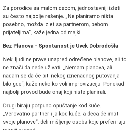
Za porodice sa malom decom, jednostavniji izleti
su često najbolje rešenje. „Ne planiramo ništa
posebno, možda izlet sa partnerom, bebom i
prijateljima“, kaže jedna od majki.
Bez Planova - Spontanost je Uvek Dobrodošla
Neki ljudi ne prave unapred određene planove, ali to
ne znači da neće uživati. „Nemam planova, ali
nadam se da će biti nekog iznenadnog putovanja
bilo gde“, kaže neko ko voli improvizaciju. Ponekad
najbolji provod bude onaj koji niste planirali.
Drugi biraju potpuno opuštanje kod kuće.
„Verovatno partner i ja kod kuće, a deca će imati
svoje planove“, deli mišljenje osoba koje preferiraju
mirniji provod.