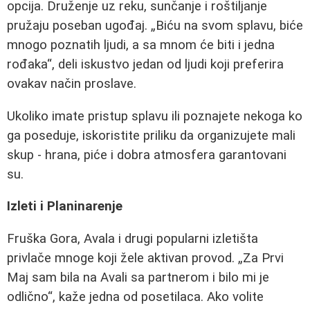
opcija. Druženje uz reku, sunčanje i roštiljanje
pružaju poseban ugođaj. „Biću na svom splavu, biće
mnogo poznatih ljudi, a sa mnom će biti i jedna
rođaka“, deli iskustvo jedan od ljudi koji preferira
ovakav način proslave.
Ukoliko imate pristup splavu ili poznajete nekoga ko
ga poseduje, iskoristite priliku da organizujete mali
skup - hrana, piće i dobra atmosfera garantovani
su.
Izleti i Planinarenje
Fruška Gora, Avala i drugi popularni izletišta
privlače mnoge koji žele aktivan provod. „Za Prvi
Maj sam bila na Avali sa partnerom i bilo mi je
odlično“, kaže jedna od posetilaca. Ako volite