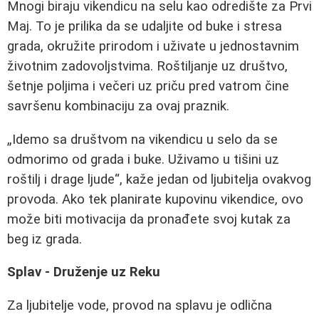
Mnogi biraju vikendicu na selu kao odredište za Prvi
Maj. To je prilika da se udaljite od buke i stresa
grada, okružite prirodom i uživate u jednostavnim
životnim zadovoljstvima. Roštiljanje uz društvo,
šetnje poljima i večeri uz priču pred vatrom čine
savršenu kombinaciju za ovaj praznik.
„Idemo sa društvom na vikendicu u selo da se
odmorimo od grada i buke. Uživamo u tišini uz
roštilj i drage ljude“, kaže jedan od ljubitelja ovakvog
provoda. Ako tek planirate kupovinu vikendice, ovo
može biti motivacija da pronađete svoj kutak za
beg iz grada.
Splav - Druženje uz Reku
Za ljubitelje vode, provod na splavu je odlična