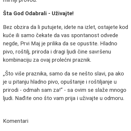
Šta God Odabrali - Uživajte!
Bez obzira da li putujete, idete na izlet, ostajete kod
kuće ili samo čekate da vas spontanost odvede
negde, Prvi Maj je prilika da se opustite. Hladno
pivo, roštilj, priroda i dragi ljudi čine savršenu
kombinaciju za ovaj prolećni praznik.
„Što više praznika, samo da se nešto slavi, pa ako
je u pitanju hladno pivo, opuštanje i roštiljanje u
prirodi - odmah sam za!“ - sa ovim se slaže mnogo
ljudi. Nađite ono što vam prija i uživajte u odmoru.
Komentari