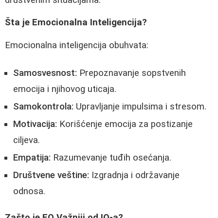
Šta je Emocionalna Inteligencija?
Emocionalna inteligencija obuhvata:
Samosvesnost:
Prepoznavanje sopstvenih
emocija i njihovog uticaja.
Samokontrola:
Upravljanje impulsima i stresom.
Motivacija:
Korišćenje emocija za postizanje
ciljeva.
Empatija:
Razumevanje tuđih osećanja.
Društvene veštine:
Izgradnja i održavanje
odnosa.
Zašto je EQ Važniji od IQ-a?