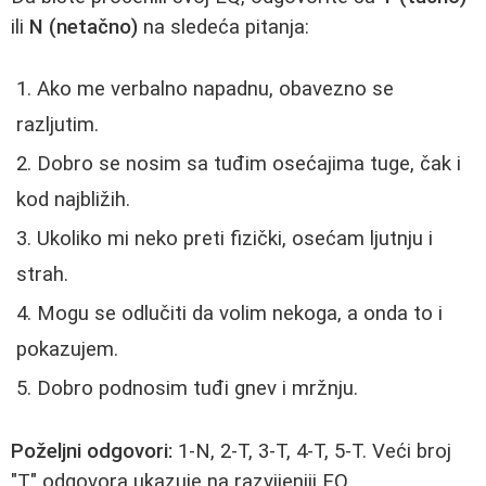
ili
N (netačno)
na sledeća pitanja:
Ako me verbalno napadnu, obavezno se
razljutim.
Dobro se nosim sa tuđim osećajima tuge, čak i
kod najbližih.
Ukoliko mi neko preti fizički, osećam ljutnju i
strah.
Mogu se odlučiti da volim nekoga, a onda to i
pokazujem.
Dobro podnosim tuđi gnev i mržnju.
Poželjni odgovori:
1-N, 2-T, 3-T, 4-T, 5-T. Veći broj
"T" odgovora ukazuje na razvijeniji EQ.