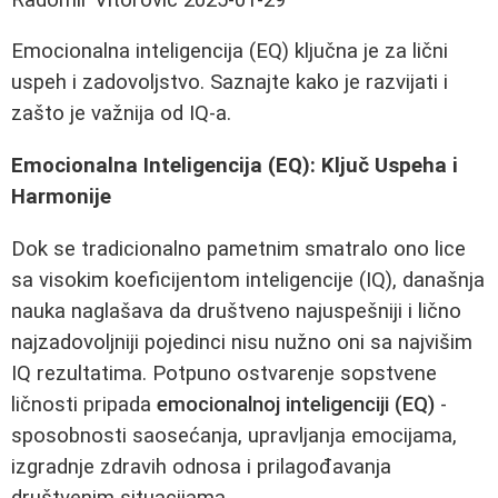
Emocionalna inteligencija (EQ) ključna je za lični
uspeh i zadovoljstvo. Saznajte kako je razvijati i
zašto je važnija od IQ-a.
Emocionalna Inteligencija (EQ): Ključ Uspeha i
Harmonije
Dok se tradicionalno pametnim smatralo ono lice
sa visokim koeficijentom inteligencije (IQ), današnja
nauka naglašava da društveno najuspešniji i lično
najzadovoljniji pojedinci nisu nužno oni sa najvišim
IQ rezultatima. Potpuno ostvarenje sopstvene
ličnosti pripada
emocionalnoj inteligenciji (EQ)
-
sposobnosti saosećanja, upravljanja emocijama,
izgradnje zdravih odnosa i prilagođavanja
društvenim situacijama.