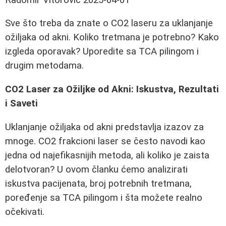
Sve što treba da znate o CO2 laseru za uklanjanje
ožiljaka od akni. Koliko tretmana je potrebno? Kako
izgleda oporavak? Uporedite sa TCA pilingom i
drugim metodama.
CO2 Laser za Ožiljke od Akni: Iskustva, Rezultati
i Saveti
Uklanjanje ožiljaka od akni predstavlja izazov za
mnoge. CO2 frakcioni laser se često navodi kao
jedna od najefikasnijih metoda, ali koliko je zaista
delotvoran? U ovom članku ćemo analizirati
iskustva pacijenata, broj potrebnih tretmana,
poređenje sa TCA pilingom i šta možete realno
očekivati.