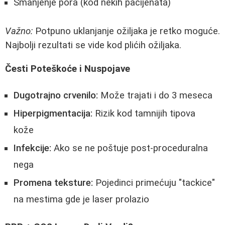
Smanjenje pora (kod nekih pacijenata)
Važno:
Potpuno uklanjanje ožiljaka je retko moguće.
Najbolji rezultati se vide kod plićih ožiljaka.
Česti Poteškoće i Nuspojave
Dugotrajno crvenilo:
Može trajati i do 3 meseca
Hiperpigmentacija:
Rizik kod tamnijih tipova
kože
Infekcije:
Ako se ne poštuje post-proceduralna
nega
Promena teksture:
Pojedinci primećuju "tackice"
na mestima gde je laser prolazio