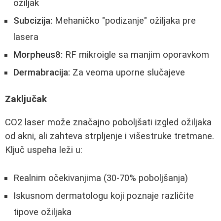
ožiljak
Subcizija:
Mehaničko "podizanje" ožiljaka pre
lasera
Morpheus8:
RF mikroigle sa manjim oporavkom
Dermabracija:
Za veoma uporne slučajeve
Zaključak
CO2 laser može značajno poboljšati izgled ožiljaka
od akni, ali zahteva strpljenje i višestruke tretmane.
Ključ uspeha leži u:
Realnim očekivanjima (30-70% poboljšanja)
Iskusnom dermatologu koji poznaje različite
tipove ožiljaka