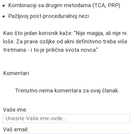
Kombinaciji sa drugim metodama (TCA, PRP)
Pažljivoj post-proceduralnoj nezi
Kao što jedan korisnik kaže: "Nije magija, ali nije ni
loše. Za prave oziljke od akni definitivno treba više
tretmana - i to je prilična svota novca."
Komentari
Trenutno nema komentara za ovaj članak.
Vaše ime:
Vaš email: