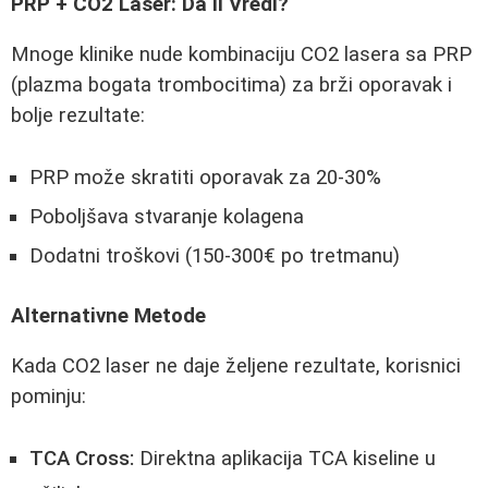
PRP + CO2 Laser: Da li Vredi?
Mnoge klinike nude kombinaciju CO2 lasera sa PRP
(plazma bogata trombocitima) za brži oporavak i
bolje rezultate:
PRP može skratiti oporavak za 20-30%
Poboljšava stvaranje kolagena
Dodatni troškovi (150-300€ po tretmanu)
Alternativne Metode
Kada CO2 laser ne daje željene rezultate, korisnici
pominju:
TCA Cross:
Direktna aplikacija TCA kiseline u