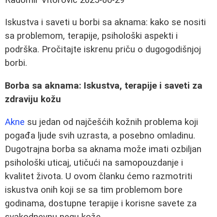
Iskustva i saveti u borbi sa aknama: kako se nositi
sa problemom, terapije, psihološki aspekti i
podrška. Pročitajte iskrenu priču o dugogodišnjoj
borbi.
Borba sa aknama: Iskustva, terapije i saveti za
zdraviju kožu
Akne
su jedan od najčešćih kožnih problema koji
pogađa ljude svih uzrasta, a posebno omladinu.
Dugotrajna borba sa aknama može imati ozbiljan
psihološki uticaj, utičući na samopouzdanje i
kvalitet života. U ovom članku ćemo razmotriti
iskustva onih koji se sa tim problemom bore
godinama, dostupne terapije i korisne savete za
svakodnevnu negu kože.