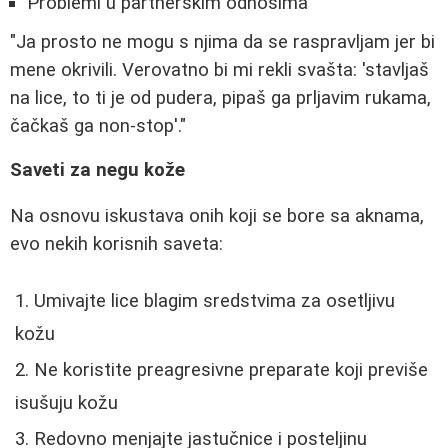
Problemi u partnerskim odnosima
"Ja prosto ne mogu s njima da se raspravljam jer bi
mene okrivili. Verovatno bi mi rekli svašta: 'stavljaš
na lice, to ti je od pudera, pipaš ga prljavim rukama,
čačkaš ga non-stop'."
Saveti za negu kože
Na osnovu iskustava onih koji se bore sa aknama,
evo nekih korisnih saveta:
Umivajte lice blagim sredstvima za osetljivu
kožu
Ne koristite preagresivne preparate koji previše
isušuju kožu
Redovno menjajte jastučnice i posteljinu