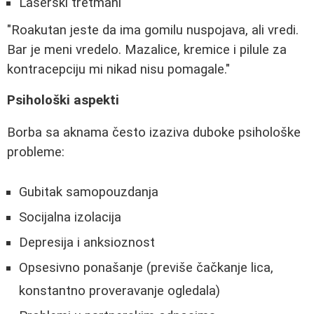
Laserski tretmani
"Roakutan jeste da ima gomilu nuspojava, ali vredi.
Bar je meni vredelo. Mazalice, kremice i pilule za
kontracepciju mi nikad nisu pomagale."
Psihološki aspekti
Borba sa aknama često izaziva duboke psihološke
probleme:
Gubitak samopouzdanja
Socijalna izolacija
Depresija i anksioznost
Opsesivno ponašanje (previše čačkanje lica,
konstantno proveravanje ogledala)