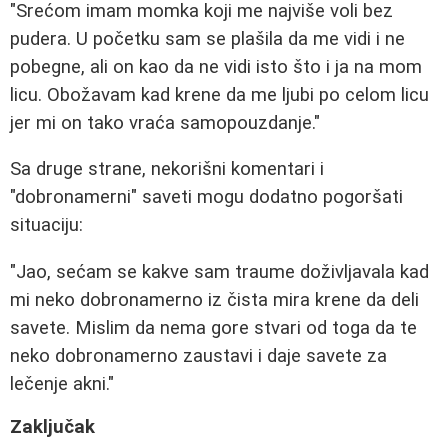
"Srećom imam momka koji me najviše voli bez
pudera. U početku sam se plašila da me vidi i ne
pobegne, ali on kao da ne vidi isto što i ja na mom
licu. Obožavam kad krene da me ljubi po celom licu
jer mi on tako vraća samopouzdanje."
Sa druge strane, nekorišni komentari i
"dobronamerni" saveti mogu dodatno pogoršati
situaciju:
"Jao, sećam se kakve sam traume doživljavala kad
mi neko dobronamerno iz čista mira krene da deli
savete. Mislim da nema gore stvari od toga da te
neko dobronamerno zaustavi i daje savete za
lečenje akni."
Zaključak