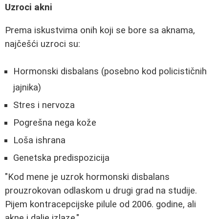
Uzroci akni
Prema iskustvima onih koji se bore sa aknama,
najčešći uzroci su:
Hormonski disbalans (posebno kod policističnih
jajnika)
Stres i nervoza
Pogrešna nega kože
Loša ishrana
Genetska predispozicija
"Kod mene je uzrok hormonski disbalans
prouzrokovan odlaskom u drugi grad na studije.
Pijem kontracepcijske pilule od 2006. godine, ali
akne i dalje izlaze."