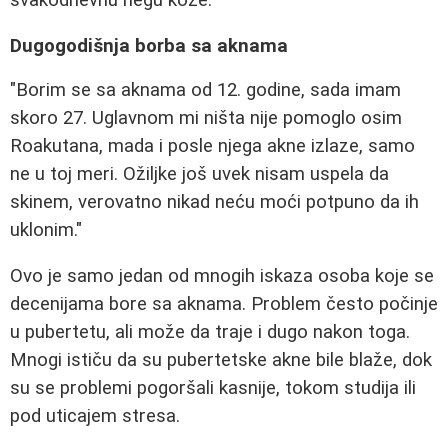
Dugogodišnja borba sa aknama
"Borim se sa aknama od 12. godine, sada imam
skoro 27. Uglavnom mi ništa nije pomoglo osim
Roakutana, mada i posle njega akne izlaze, samo
ne u toj meri. Ožiljke još uvek nisam uspela da
skinem, verovatno nikad neću moći potpuno da ih
uklonim."
Ovo je samo jedan od mnogih iskaza osoba koje se
decenijama bore sa aknama. Problem često počinje
u pubertetu, ali može da traje i dugo nakon toga.
Mnogi ističu da su pubertetske akne bile blaže, dok
su se problemi pogoršali kasnije, tokom studija ili
pod uticajem stresa.