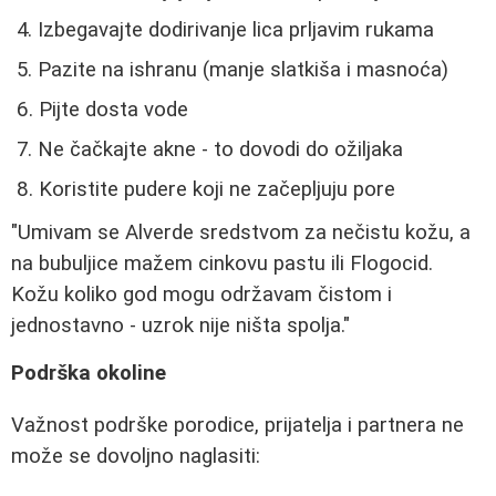
Izbegavajte dodirivanje lica prljavim rukama
Pazite na ishranu (manje slatkiša i masnoća)
Pijte dosta vode
Ne čačkajte akne - to dovodi do ožiljaka
Koristite pudere koji ne začepljuju pore
"Umivam se Alverde sredstvom za nečistu kožu, a
na bubuljice mažem cinkovu pastu ili Flogocid.
Kožu koliko god mogu održavam čistom i
jednostavno - uzrok nije ništa spolja."
Podrška okoline
Važnost podrške porodice, prijatelja i partnera ne
može se dovoljno naglasiti: