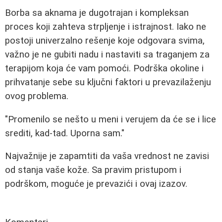
Borba sa aknama je dugotrajan i kompleksan
proces koji zahteva strpljenje i istrajnost. Iako ne
postoji univerzalno rešenje koje odgovara svima,
važno je ne gubiti nadu i nastaviti sa traganjem za
terapijom koja će vam pomoći. Podrška okoline i
prihvatanje sebe su ključni faktori u prevazilaženju
ovog problema.
"Promenilo se nešto u meni i verujem da će se i lice
srediti, kad-tad. Uporna sam."
Najvažnije je zapamtiti da vaša vrednost ne zavisi
od stanja vaše kože. Sa pravim pristupom i
podrškom, moguće je prevazići i ovaj izazov.