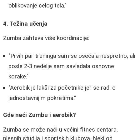
oblikovanje celog tela."
4. Težina učenja
Zumba zahteva više koordinacije:
"Prvih par treninga sam se osećala nespretno, ali
posle 2-3 nedelje sam savladala osnovne
korake."
"Aerobik je lakši za početnike jer se radi o
jednostavnijim pokretima."
Gde naći Zumbu i aerobik?
Zumba se može naći u većini fitnes centara,
plesnih studija i sportskih klubova. Neki od