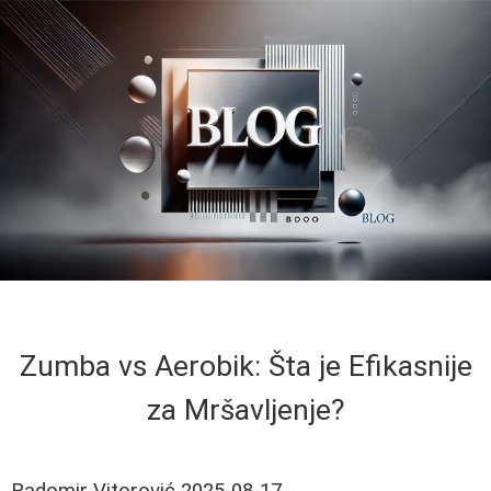
Zumba vs Aerobik: Šta je Efikasnije
za Mršavljenje?
Radomir Vitorović
2025-08-17