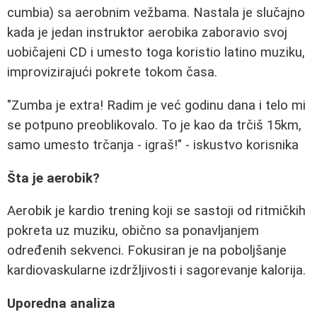
cumbia) sa aerobnim vežbama. Nastala je slučajno
kada je jedan instruktor aerobika zaboravio svoj
uobičajeni CD i umesto toga koristio latino muziku,
improvizirajući pokrete tokom časa.
"Zumba je extra! Radim je već godinu dana i telo mi
se potpuno preoblikovalo. To je kao da trčiš 15km,
samo umesto trčanja - igraš!" - iskustvo korisnika
Šta je aerobik?
Aerobik je kardio trening koji se sastoji od ritmičkih
pokreta uz muziku, obično sa ponavljanjem
određenih sekvenci. Fokusiran je na poboljšanje
kardiovaskularne izdržljivosti i sagorevanje kalorija.
Uporedna analiza