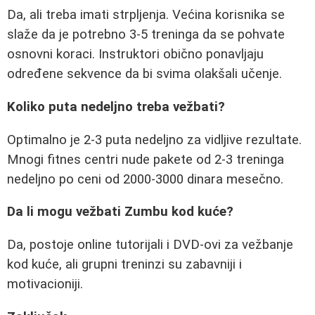
Da, ali treba imati strpljenja. Većina korisnika se
slaže da je potrebno 3-5 treninga da se pohvate
osnovni koraci. Instruktori obično ponavljaju
određene sekvence da bi svima olakšali učenje.
Koliko puta nedeljno treba vežbati?
Optimalno je 2-3 puta nedeljno za vidljive rezultate.
Mnogi fitnes centri nude pakete od 2-3 treninga
nedeljno po ceni od 2000-3000 dinara mesečno.
Da li mogu vežbati Zumbu kod kuće?
Da, postoje online tutorijali i DVD-ovi za vežbanje
kod kuće, ali grupni treninzi su zabavniji i
motivacioniji.