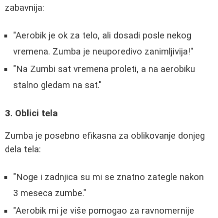
zabavnija:
"Aerobik je ok za telo, ali dosadi posle nekog
vremena. Zumba je neuporedivo zanimljivija!"
"Na Zumbi sat vremena proleti, a na aerobiku
stalno gledam na sat."
3. Oblici tela
Zumba je posebno efikasna za oblikovanje donjeg
dela tela:
"Noge i zadnjica su mi se znatno zategle nakon
3 meseca zumbe."
"Aerobik mi je više pomogao za ravnomernije