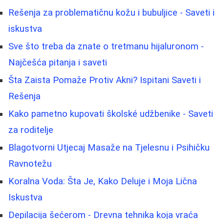
Rešenja za problematičnu kožu i bubuljice - Saveti i
iskustva
Sve što treba da znate o tretmanu hijaluronom -
Najčešća pitanja i saveti
Šta Zaista Pomaže Protiv Akni? Ispitani Saveti i
Rešenja
Kako pametno kupovati školské udžbenike - Saveti
za roditelje
Blagotvorni Utjecaj Masaže na Tjelesnu i Psihičku
Ravnotežu
Koralna Voda: Šta Je, Kako Deluje i Moja Lična
Iskustva
Depilacija šećerom - Drevna tehnika koja vraća