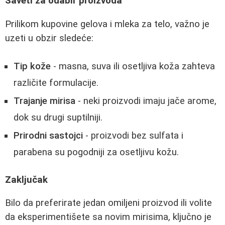
Saveti za odabir proizvoda
Prilikom kupovine gelova i mleka za telo, važno je
uzeti u obzir sledeće:
Tip kože
- masna, suva ili osetljiva koža zahteva
različite formulacije.
Trajanje mirisa
- neki proizvodi imaju jače arome,
dok su drugi suptilniji.
Prirodni sastojci
- proizvodi bez sulfata i
parabena su pogodniji za osetljivu kožu.
Zaključak
Bilo da preferirate jedan omiljeni proizvod ili volite
da eksperimentišete sa novim mirisima, ključno je