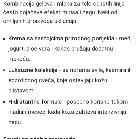
Kombinacija gelova i mleka za telo od istih linija
često pojačava efekat mirisa i negu. Neki od
omiljenih proizvoda uključuju:
Krema sa sastojcima prirodnog porijekla
- med,
jogurt, aloe vera i kokos pružaju dodatnu
mekoću.
Luksuzne kolekcije
- sa notama svile, kašmira ili
egzotičnog cveća, koje ostavljaju kožu
blistavom.
Hidratantne formule
- posebno korisne tokom
hladnih meseci kada koža zahteva intenzivniju
negu.