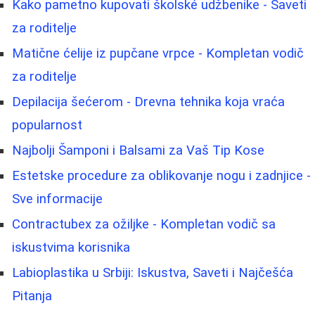
Kako pametno kupovati školské udžbenike - Saveti
za roditelje
Matične ćelije iz pupčane vrpce - Kompletan vodič
za roditelje
Depilacija šećerom - Drevna tehnika koja vraća
popularnost
Najbolji Šamponi i Balsami za Vaš Tip Kose
Estetske procedure za oblikovanje nogu i zadnjice -
Sve informacije
Contractubex za ožiljke - Kompletan vodič sa
iskustvima korisnika
Labioplastika u Srbiji: Iskustva, Saveti i Najčešća
Pitanja