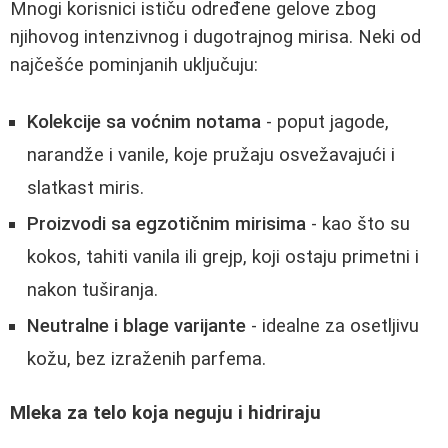
Mnogi korisnici ističu određene gelove zbog
njihovog intenzivnog i dugotrajnog mirisa. Neki od
najčešće pominjanih uključuju:
Kolekcije sa voćnim notama
- poput jagode,
narandže i vanile, koje pružaju osvežavajući i
slatkast miris.
Proizvodi sa egzotičnim mirisima
- kao što su
kokos, tahiti vanila ili grejp, koji ostaju primetni i
nakon tuširanja.
Neutralne i blage varijante
- idealne za osetljivu
kožu, bez izraženih parfema.
Mleka za telo koja neguju i hidriraju