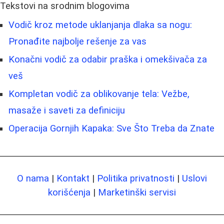
Tekstovi na srodnim blogovima
Vodič kroz metode uklanjanja dlaka sa nogu:
Pronađite najbolje rešenje za vas
Konačni vodič za odabir praška i omekšivača za
veš
Kompletan vodič za oblikovanje tela: Vežbe,
masaže i saveti za definiciju
Operacija Gornjih Kapaka: Sve Što Treba da Znate
O nama
|
Kontakt
|
Politika privatnosti
|
Uslovi
korišćenja
|
Marketinški servisi