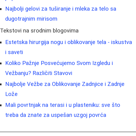
Najbolji gelovi za tuširanje i mleka za telo sa
dugotrajnim mirisom
Tekstovi na srodnim blogovima
Estetska hirurgija nogu i oblikovanje tela - iskustva
i saveti
Koliko Pažnje Posvećujemo Svom Izgledu i
Vežbanju? Različiti Stavovi
Najbolje Vežbe za Oblikovanje Zadnjice i Zadnje
Lože
Mali povrtnjak na terasi i u plasteniku: sve što
treba da znate za uspešan uzgoj povrća