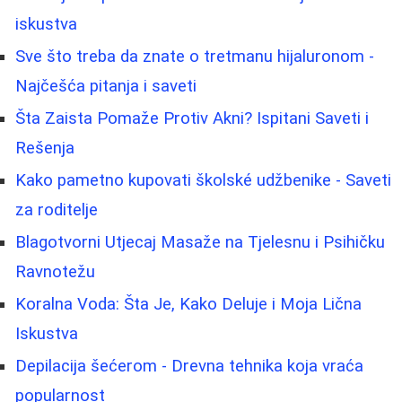
iskustva
Sve što treba da znate o tretmanu hijaluronom -
Najčešća pitanja i saveti
Šta Zaista Pomaže Protiv Akni? Ispitani Saveti i
Rešenja
Kako pametno kupovati školské udžbenike - Saveti
za roditelje
Blagotvorni Utjecaj Masaže na Tjelesnu i Psihičku
Ravnotežu
Koralna Voda: Šta Je, Kako Deluje i Moja Lična
Iskustva
Depilacija šećerom - Drevna tehnika koja vraća
popularnost