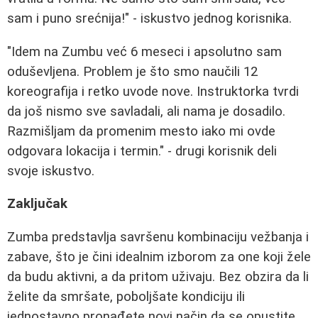
sam i puno srećnija!" - iskustvo jednog korisnika.
"Idem na Zumbu već 6 meseci i apsolutno sam
oduševljena. Problem je što smo naučili 12
koreografija i retko uvode nove. Instruktorka tvrdi
da još nismo sve savladali, ali nama je dosadilo.
Razmišljam da promenim mesto iako mi ovde
odgovara lokacija i termin." - drugi korisnik deli
svoje iskustvo.
Zaključak
Zumba predstavlja savršenu kombinaciju vežbanja i
zabave, što je čini idealnim izborom za one koji žele
da budu aktivni, a da pritom uživaju. Bez obzira da li
želite da smršate, poboljšate kondiciju ili
jednostavno pronađete novi način da se opustite,