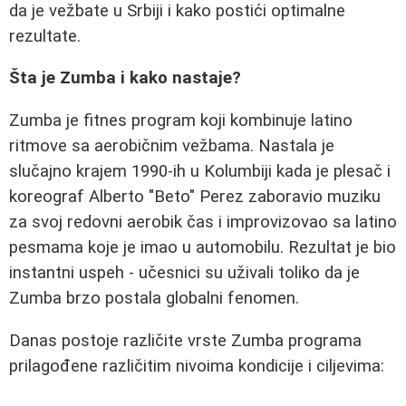
da je vežbate u Srbiji i kako postići optimalne
rezultate.
Šta je Zumba i kako nastaje?
Zumba je fitnes program koji kombinuje latino
ritmove sa aerobičnim vežbama. Nastala je
slučajno krajem 1990-ih u Kolumbiji kada je plesač i
koreograf Alberto "Beto" Perez zaboravio muziku
za svoj redovni aerobik čas i improvizovao sa latino
pesmama koje je imao u automobilu. Rezultat je bio
instantni uspeh - učesnici su uživali toliko da je
Zumba brzo postala globalni fenomen.
Danas postoje različite vrste Zumba programa
prilagođene različitim nivoima kondicije i ciljevima: