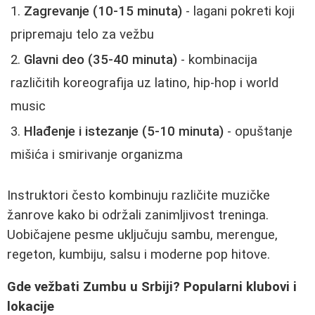
Zagrevanje (10-15 minuta)
- lagani pokreti koji
pripremaju telo za vežbu
Glavni deo (35-40 minuta)
- kombinacija
različitih koreografija uz latino, hip-hop i world
music
Hlađenje i istezanje (5-10 minuta)
- opuštanje
mišića i smirivanje organizma
Instruktori često kombinuju različite muzičke
žanrove kako bi održali zanimljivost treninga.
Uobičajene pesme uključuju sambu, merengue,
regeton, kumbiju, salsu i moderne pop hitove.
Gde vežbati Zumbu u Srbiji? Popularni klubovi i
lokacije