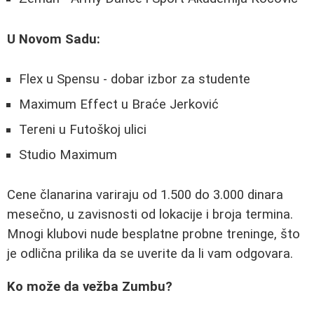
U Novom Sadu:
Flex u Spensu - dobar izbor za studente
Maximum Effect u Braće Jerković
Tereni u Futoškoj ulici
Studio Maximum
Cene članarina variraju od 1.500 do 3.000 dinara
mesečno, u zavisnosti od lokacije i broja termina.
Mnogi klubovi nude besplatne probne treninge, što
je odlična prilika da se uverite da li vam odgovara.
Ko može da vežba Zumbu?