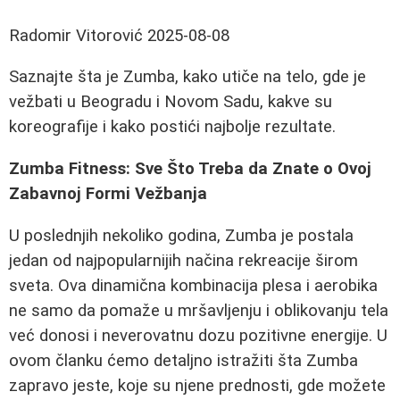
Radomir Vitorović
2025-08-08
Saznajte šta je Zumba, kako utiče na telo, gde je
vežbati u Beogradu i Novom Sadu, kakve su
koreografije i kako postići najbolje rezultate.
Zumba Fitness: Sve Što Treba da Znate o Ovoj
Zabavnoj Formi Vežbanja
U poslednjih nekoliko godina, Zumba je postala
jedan od najpopularnijih načina rekreacije širom
sveta. Ova dinamična kombinacija plesa i aerobika
ne samo da pomaže u mršavljenju i oblikovanju tela
već donosi i neverovatnu dozu pozitivne energije. U
ovom članku ćemo detaljno istražiti šta Zumba
zapravo jeste, koje su njene prednosti, gde možete