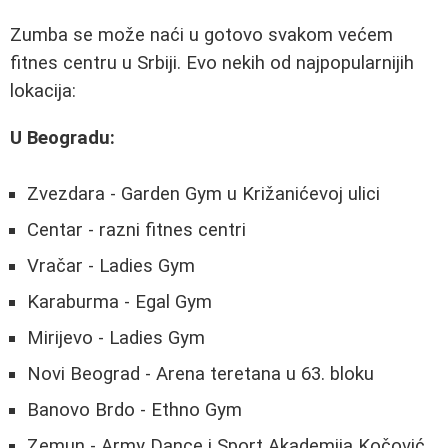
Zumba se može naći u gotovo svakom većem
fitnes centru u Srbiji. Evo nekih od najpopularnijih
lokacija:
U Beogradu:
Zvezdara - Garden Gym u Križanićevoj ulici
Centar - razni fitnes centri
Vračar - Ladies Gym
Karaburma - Egal Gym
Mirijevo - Ladies Gym
Novi Beograd - Arena teretana u 63. bloku
Banovo Brdo - Ethno Gym
Zemun - Army Dance i Sport Akademija Kočović