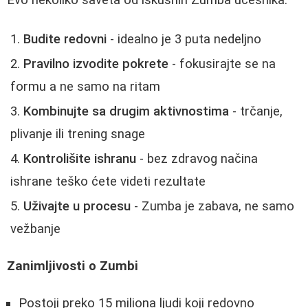
Evo nekoliko saveta od iskusnih Zumba učesnika:
Budite redovni
- idealno je 3 puta nedeljno
Pravilno izvodite pokrete
- fokusirajte se na
formu a ne samo na ritam
Kombinujte sa drugim aktivnostima
- trčanje,
plivanje ili trening snage
Kontrolišite ishranu
- bez zdravog načina
ishrane teško ćete videti rezultate
Uživajte u procesu
- Zumba je zabava, ne samo
vežbanje
Zanimljivosti o Zumbi
Postoji preko 15 miliona ljudi koji redovno