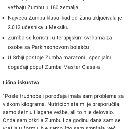
vežbaju Zumbu u 180 zemalja
Najveća Zumba klasa ikad održana uključivala je
2.012 učesnika u Meksiku
Zumba se koristi i u terapijskim svrhama za
osobe sa Parkinsonovom bolešću
U Srbiji postoje Zumba maratoni i specijalni
događaji poput Zumba Master Class-a
Lična iskustva
"Posle trudnoće i porođaja imala sam problema sa
viškom kilograma. Nutricionista mi je preporučila
samo šetnju i lagane vežbe, ali to nije delovalo.
Onda sam otkrila Zumbu i za godinu dana sam se
vratila u formu. Ne samo što sam smršala, već