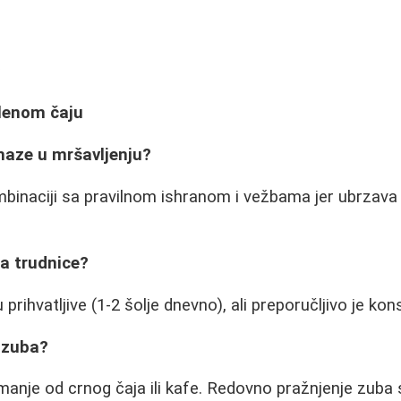
a
elenom čaju
omaze u mršavljenju?
inaciji sa pravilnom ishranom i vežbama jer ubrzava 
za trudnice?
prihvatljive (1-2 šolje dnevno), ali preporučljivo je kons
o zuba?
 manje od crnog čaja ili kafe. Redovno pražnjenje zuba