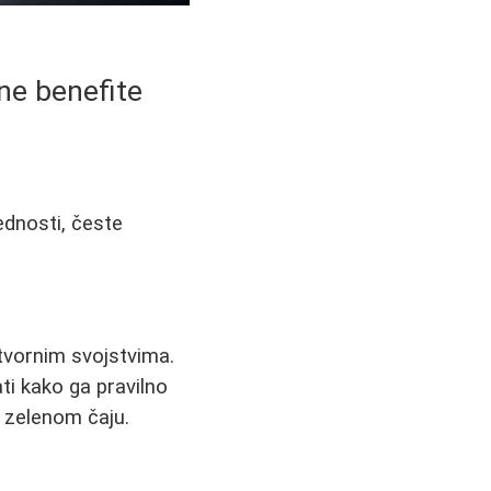
ene benefite
ednosti, česte
otvornim svojstvima.
ati kako ga pravilno
o zelenom čaju.