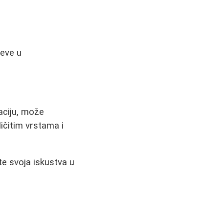
jeve u
maciju, može
ličitim vrstama i
te svoja iskustva u