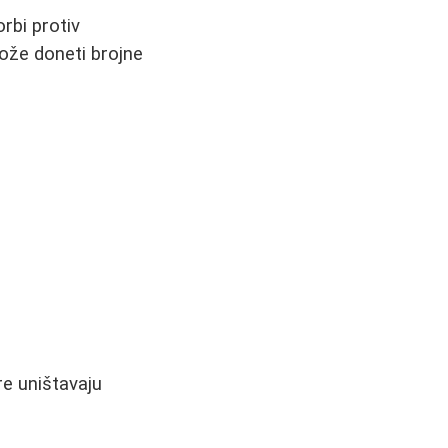
rbi protiv
ože doneti brojne
re uništavaju