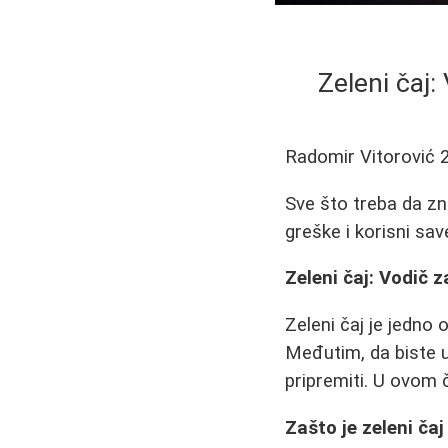
Zeleni čaj:
Radomir Vitorović
Sve što treba da zn
greške i korisni sa
Zeleni čaj: Vodič 
Zeleni čaj je jedno
Međutim, da biste u 
pripremiti. U ovom 
Zašto je zeleni ča