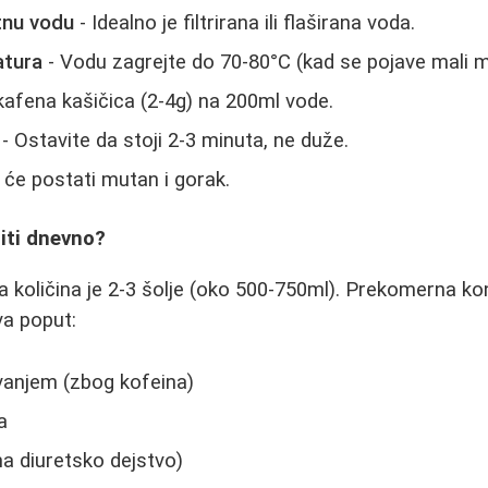
etnu vodu
- Idealno je filtrirana ili flaširana voda.
atura
- Vodu zagrejte do 70-80°C (kad se pojave mali meh
kafena kašičica (2-4g) na 200ml vode.
- Ostavite da stoji 2-3 minuta, ne duže.
 će postati mutan i gorak.
piti dnevno?
 količina je 2-3 šolje (oko 500-750ml). Prekomerna 
va poput:
anjem (zbog kofeina)
a
ma diuretsko dejstvo)