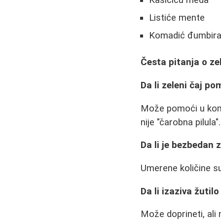
Kašičicu meda
Listiće mente
Komadić đumbir
Česta pitanja o z
Da li zeleni čaj p
Može pomoći u komb
nije "čarobna pilula".
Da li je bezbedan 
Umerene količine su 
Da li izaziva žutil
Može doprineti, ali