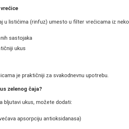
r vrećice
j u listićima (rinfuz) umesto u filter vrećicama iz neko
snih sastojaka
ntičniji ukus
icama je praktičniji za svakodnevnu upotrebu.
kus zelenog čaja?
 bljutavi ukus, možete dodati:
većava apsorpciju antioksidanasa)