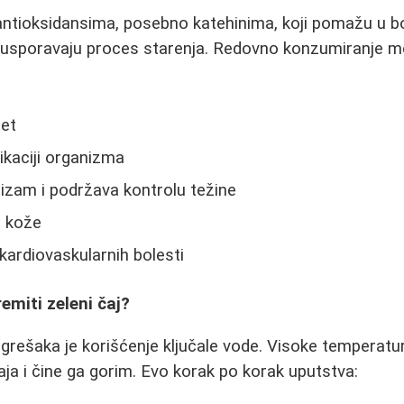
 antioksidansima, posebno katehinima, koji pomažu u bo
i usporavaju proces starenja. Redovno konzumiranje m
tet
kaciji organizma
izam i podržava kontrolu težine
e kože
 kardiovaskularnih bolesti
emiti zeleni čaj?
grešaka je korišćenje ključale vode. Visoke temperatu
aja i čine ga gorim. Evo korak po korak uputstva: