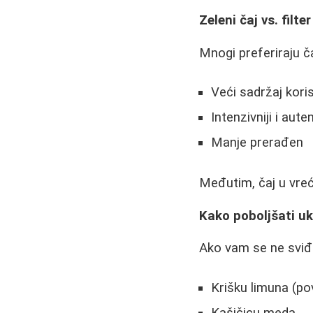
Zeleni čaj vs. filte
Mnogi preferiraju ča
Veći sadržaj kori
Intenzivniji i aute
Manje prerađen
Međutim, čaj u vreć
Kako poboljšati u
Ako vam se ne sviđa
Krišku limuna (po