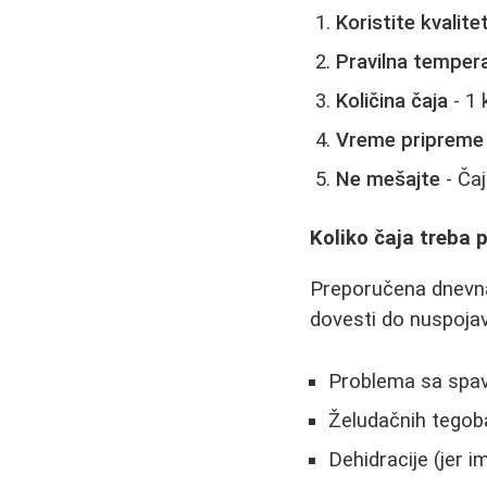
Koristite kvalit
Pravilna temper
Količina čaja
- 1 
Vreme pripreme
Ne mešajte
- Čaj
Koliko čaja treba 
Preporučena dnevna
dovesti do nuspoja
Problema sa spav
Želudačnih tegob
Dehidracije (jer i