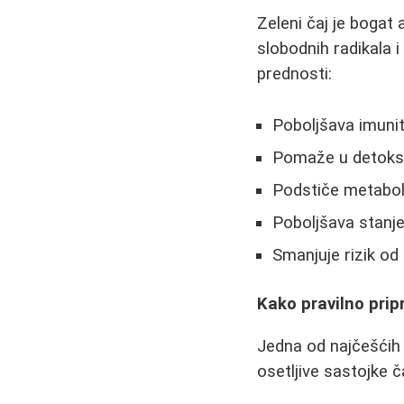
Zeleni čaj je bogat
slobodnih radikala 
prednosti:
Poboljšava imuni
Pomaže u detoksi
Podstiče metabol
Poboljšava stanj
Smanjuje rizik od
Kako pravilno pripr
Jedna od najčešćih 
osetljive sastojke č