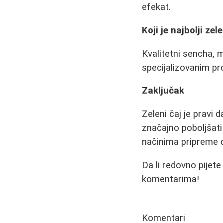
efekat.
Koji je najbolji zel
Kvalitetni sencha, m
specijalizovanim p
Zaključak
Zeleni čaj je pravi
značajno poboljšati 
načinima pripreme d
Da li redovno pijete
komentarima!
Komentari