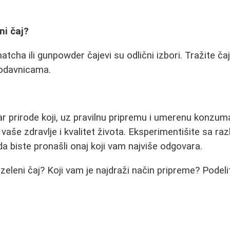
eni čaj?
atcha ili gunpowder čajevi su odlični izbori. Tražite ča
rodavnicama.
 dar prirode koji, uz pravilnu pripremu i umerenu konzu
vaše zdravlje i kvalitet života. Eksperimentišite sa raz
a biste pronašli onaj koji vam najviše odgovara.
 zeleni čaj? Koji vam je najdraži način pripreme? Podeli