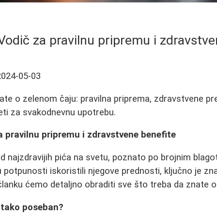
 Vodič za pravilnu pripremu i zdravstv
2024-05-03
ate o zelenom čaju: pravilna priprema, zdravstvene pr
veti za svakodnevnu upotrebu.
za pravilnu pripremu i zdravstvene benefite
 od najzdravijih pića na svetu, poznato po brojnim blag
potpunosti iskoristili njegove prednosti, ključno je zn
članku ćemo detaljno obraditi sve što treba da znate 
j tako poseban?