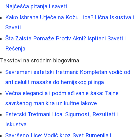
Najčešća pitanja i saveti
Kako Ishrana Utječe na Kožu Lica? Lična Iskustva i
Saveti
Šta Zaista Pomaže Protiv Akni? Ispitani Saveti i
Rešenja
Tekstovi na srodnim blogovima
Savremeni estetski tretmani: Kompletan vodič od
anticelulit masaže do hemijskog pilinga
Večna elegancija i podmlađivanje šaka: Tajne
savršenog manikira uz kultne lakove
Estetski Tretmani Lica: Sigurnost, Rezultati i
Iskustva
Savršeno Lice: Vodič kroz Svet Rumenila i