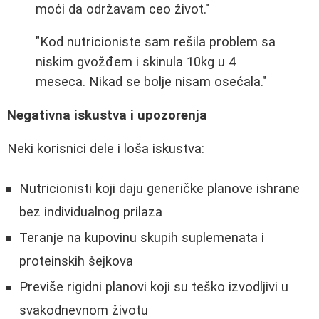
moći da održavam ceo život."
"Kod nutricioniste sam rešila problem sa
niskim gvožđem i skinula 10kg u 4
meseca. Nikad se bolje nisam osećala."
Negativna iskustva i upozorenja
Neki korisnici dele i loša iskustva:
Nutricionisti koji daju generičke planove ishrane
bez individualnog prilaza
Teranje na kupovinu skupih suplemenata i
proteinskih šejkova
Previše rigidni planovi koji su teško izvodljivi u
svakodnevnom životu