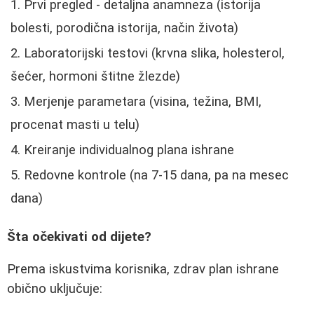
Prvi pregled - detaljna anamneza (istorija
bolesti, porodična istorija, način života)
Laboratorijski testovi (krvna slika, holesterol,
šećer, hormoni štitne žlezde)
Merjenje parametara (visina, težina, BMI,
procenat masti u telu)
Kreiranje individualnog plana ishrane
Redovne kontrole (na 7-15 dana, pa na mesec
dana)
Šta očekivati od dijete?
Prema iskustvima korisnika, zdrav plan ishrane
obično uključuje: