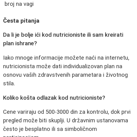
broj na vagi
Česta pitanja
Da li je bolje ići kod nutricioniste ili sam kreirati
plan ishrane?
Iako mnoge informacije možete naći na internetu,
nutricionista može dati individualizovan plan na
osnovu vaših zdravstvenih parametara i životnog
stila.
Koliko košta odlazak kod nutricioniste?
Cene variraju od 500-3000 din za kontrolu, dok prvi
pregled može biti skuplji. U državnim ustanovama
često je besplatno ili sa simboličnom