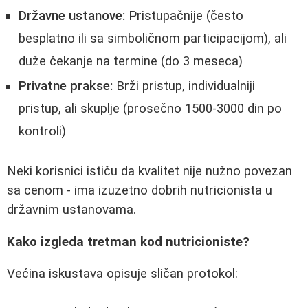
Državne ustanove:
Pristupačnije (često
besplatno ili sa simboličnom participacijom), ali
duže čekanje na termine (do 3 meseca)
Privatne prakse:
Brži pristup, individualniji
pristup, ali skuplje (prosečno 1500-3000 din po
kontroli)
Neki korisnici ističu da kvalitet nije nužno povezan
sa cenom - ima izuzetno dobrih nutricionista u
državnim ustanovama.
Kako izgleda tretman kod nutricioniste?
Većina iskustava opisuje sličan protokol: