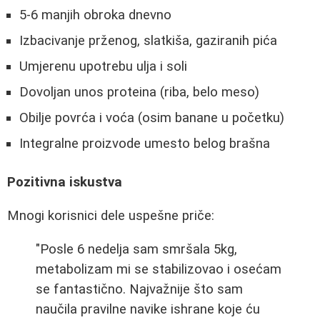
5-6 manjih obroka dnevno
Izbacivanje prženog, slatkiša, gaziranih pića
Umjerenu upotrebu ulja i soli
Dovoljan unos proteina (riba, belo meso)
Obilje povrća i voća (osim banane u početku)
Integralne proizvode umesto belog brašna
Pozitivna iskustva
Mnogi korisnici dele uspešne priče:
"Posle 6 nedelja sam smršala 5kg,
metabolizam mi se stabilizovao i osećam
se fantastično. Najvažnije što sam
naučila pravilne navike ishrane koje ću