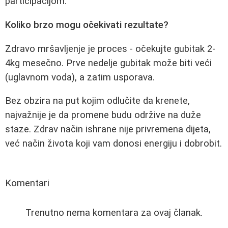
participacijom.
Koliko brzo mogu očekivati rezultate?
Zdravo mršavljenje je proces - očekujte gubitak 2-
4kg mesečno. Prve nedelje gubitak može biti veći
(uglavnom voda), a zatim usporava.
Bez obzira na put kojim odlučite da krenete,
najvažnije je da promene budu održive na duže
staze. Zdrav način ishrane nije privremena dijeta,
već način života koji vam donosi energiju i dobrobit.
Komentari
Trenutno nema komentara za ovaj članak.